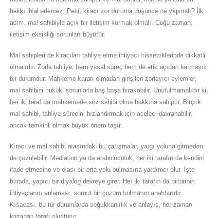
hakkı ihlal edemez. Peki, kiracı zor duruma düşünce ne yapmalı? İlk
adım, mal sahibiyle açık bir iletişim kurmak olmalı. Çoğu zaman,
iletişim eksikliği sorunları büyütür.
Mal sahipleri de kiracıları tahliye etme ihtiyacı hissettiklerinde dikkatli
olmalıdır. Zorla tahliye, hem yasal süreç hem de etik açıdan karmaşık
bir durumdur. Mahkeme kararı olmadan girişilen zorlayıcı eylemler,
mal sahibini hukuki sorunlarla baş başa bırakabilir. Unutulmamalıdır ki,
her iki taraf da mahkemede söz sahibi olma hakkına sahiptir. Birçok
mal sahibi, tahliye sürecini hızlandırmak için aceleci davranabilir,
ancak temkinli olmak büyük önem taşır.
Kiracı ve mal sahibi arasındaki bu çatışmalar, yargı yoluna gitmeden
de çözülebilir. Mediation ya da arabuluculuk, her iki tarafın da kendini
ifade etmesine ve olası bir orta yolu bulmasına yardımcı olur. İşte
burada, yapıcı bir diyalog devreye girer. Her iki tarafın da birbirinin
ihtiyaçlarını anlaması, somut bir çözüm bulmanın anahtarıdır.
Kısacası, bu tür durumlarda soğukkanlılık ve anlayış, her zaman
kazanan tarafı oluşturur.