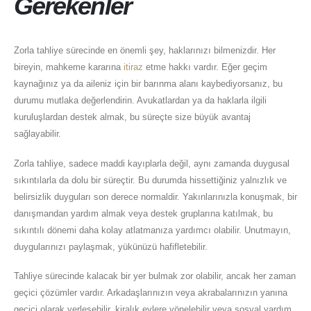
Gerekenler
Zorla tahliye sürecinde en önemli şey, haklarınızı bilmenizdir. Her
bireyin, mahkeme kararına
itiraz
etme hakkı vardır. Eğer geçim
kaynağınız ya da aileniz için bir barınma alanı kaybediyorsanız, bu
durumu mutlaka değerlendirin. Avukatlardan ya da haklarla ilgili
kuruluşlardan destek almak, bu süreçte size büyük avantaj
sağlayabilir.
Zorla tahliye, sadece maddi kayıplarla değil, aynı zamanda duygusal
sıkıntılarla da dolu bir süreçtir. Bu durumda hissettiğiniz yalnızlık ve
belirsizlik duyguları son derece normaldir. Yakınlarınızla konuşmak, bir
danışmandan yardım almak veya destek gruplarına katılmak, bu
sıkıntılı dönemi daha kolay atlatmanıza yardımcı olabilir. Unutmayın,
duygularınızı paylaşmak, yükünüzü hafifletebilir.
Tahliye sürecinde kalacak bir yer bulmak zor olabilir, ancak her zaman
geçici çözümler vardır. Arkadaşlarınızın veya akrabalarınızın yanına
geçici olarak yerleşebilir, kiralık evlere yönelebilir veya sosyal yardım