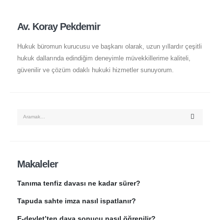
Av. Koray Pekdemir
Hukuk büromun kurucusu ve başkanı olarak, uzun yıllardır çeşitli
hukuk dallarında edindiğim deneyimle müvekkillerime kaliteli,
güvenilir ve çözüm odaklı hukuki hizmetler sunuyorum.
Makaleler
Tanıma tenfiz davası ne kadar sürer?
Tapuda sahte imza nasıl ispatlanır?
E-devlet’ten dava sonucu nasıl öğrenilir?