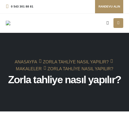
0 543 301 88 81
RANDEVU ALIN
ANASAYFA
ZORLA TAHLIYE NASIL YAPILIR?
MAKALELER
ZORLA TAHLIYE NASIL YAPILIR?
Zorla tahliye nasıl yapılır?