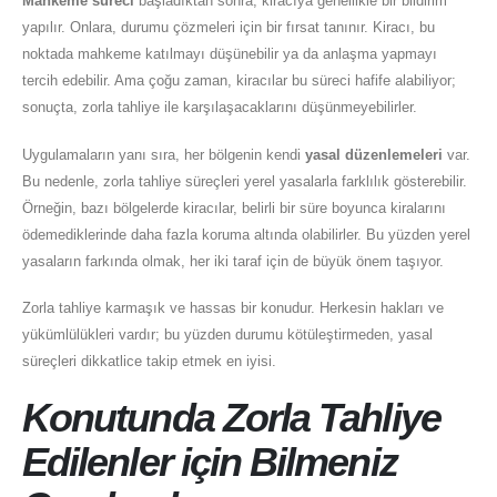
Mahkeme süreci
başladıktan sonra, kiracıya genellikle bir bildirim
yapılır. Onlara, durumu çözmeleri için bir fırsat tanınır. Kiracı, bu
noktada mahkeme katılmayı düşünebilir ya da anlaşma yapmayı
tercih edebilir. Ama çoğu zaman, kiracılar bu süreci hafife alabiliyor;
sonuçta, zorla tahliye ile karşılaşacaklarını düşünmeyebilirler.
Uygulamaların yanı sıra, her bölgenin kendi
yasal düzenlemeleri
var.
Bu nedenle, zorla tahliye süreçleri yerel yasalarla farklılık gösterebilir.
Örneğin, bazı bölgelerde kiracılar, belirli bir süre boyunca kiralarını
ödemediklerinde daha fazla koruma altında olabilirler. Bu yüzden yerel
yasaların farkında olmak, her iki taraf için de büyük önem taşıyor.
Zorla tahliye karmaşık ve hassas bir konudur. Herkesin hakları ve
yükümlülükleri vardır; bu yüzden durumu kötüleştirmeden, yasal
süreçleri dikkatlice takip etmek en iyisi.
Konutunda Zorla Tahliye
Edilenler için Bilmeniz