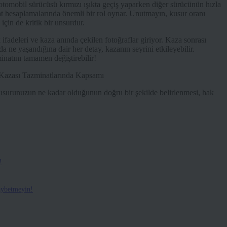
ir otomobil sürücüsü kırmızı ışıkta geçiş yaparken diğer sürücünün hızla
nat hesaplamalarında önemli bir rol oynar. Unutmayın, kusur oranı
çin de kritik bir unsurdur.
k ifadeleri ve kaza anında çekilen fotoğraflar giriyor. Kaza sonrası
 ne yaşandığına dair her detay, kazanın seyrini etkileyebilir.
natını tamamen değiştirebilir!
. Kusurunuzun ne kadar olduğunun doğru bir şekilde belirlenmesi, hak
!
aybetmeyin!