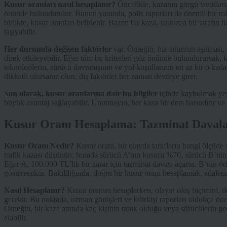
Kusur oranları nasıl hesaplanır?
Öncelikle, kazanın görgü tanıkları, 
önünde bulundurulur. Bunun yanında, polis raporları da önemli bir rol oy
birlikte, kusur oranları belirlenir. Bazen bir kaza, yalnızca bir tarafı
taşıyabilir.
Her durumda değişen faktörler
var. Örneğin, hız sınırının aşılması,
direk etkileyebilir. Eğer tüm bu kriterleri göz önünde bulundurursak, k
teknolojilerin, sürücü davranışının ve yol koşullarının en az bir o k
dikkatli olursanız olun, dış faktörler her zaman devreye girer.
Son olarak, kusur oranlarına dair bu bilgiler
içinde kaybolmak yeri
büyük avantaj sağlayabilir. Unutmayın, her kaza bir ders barındırır ve
Kusur Oranı Hesaplama: Tazminat Davalar
Kusur Oranı Nedir?
Kusur oranı, bir olayda tarafların hangi ölçüde
trafik kazası düşünün; burada sürücü A’nın kusuru %70, sürücü B’nin k
Eğer A, 100.000 TL’lik bir zarar için tazminat davası açarsa, B’nin ö
gösterecektir. Bakıldığında, doğru bir kusur oranı hesaplamak, adaleti
Nasıl Hesaplanır?
Kusur oranını hesaplarken, olayın oluş biçimini, de
gerekir. Bu noktada, uzman görüşleri ve bilirkişi raporları oldukça ön
Örneğin, bir kaza anında kaç kişinin tanık olduğu veya sürücülerin geçm
alabilir.