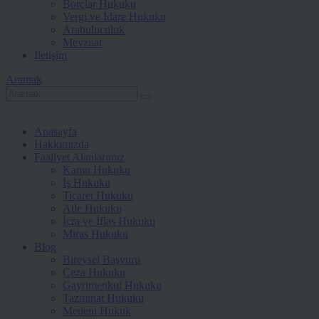
Borçlar Hukuku
Vergi ve İdare Hukuku
Arabuluculuk
Mevzuat
İletişim
Aramak
Anasayfa
Hakkımızda
Faaliyet Alanlarımız
Kamu Hukuku
İş Hukuku
Ticaret Hukuku
Aile Hukuku
İcra ve İflas Hukuku
Miras Hukuku
Blog
Bireysel Başvuru
Ceza Hukuku
Gayrimenkul Hukuku
Tazminat Hukuku
Medeni Hukuk