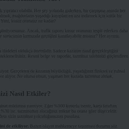
yıpratıcı olabilir. Her şey yolunda giderken, bir çarpışma anında her
almak, mağdurların yaşadığı kayıpları en aza indirmek için kritik bir
 Yani, kusur oranınız ne kadar?
şünüyorsunuz. Ancak, trafik raporu kusur oranınızı tespit ederken daha
er sürücünün kırmızıda geçtiğini kanıtlayabilir misiniz? Her ayrıntı,
 ifadeleri oldukça önemlidir. Sadece kazanın nasıl gerçekleştiğini
teklemelisiniz. Resmi belge ve raporlar, tazminat talebinizi güçlendiren
kiyor. Gerçekten de kazanın büyüklüğü, yaşadığınız fiziksel ve ruhsal
a yer alıyor. Ne olursa olsun, yaşanan her kazada tazminat almak,
zi Nasıl Etkiler?
at miktarına yansıyor. Eğer %100 kusurlu iseniz, karşı taraftan
%30 ise, tazminattan alacağınız miktar bu orana göre düşecektir.
deta sizin tazminat yolculuğunuzun pusulası.
i de etkiliyor.
Bazen olayın mahkemeye taşınması durumu söz