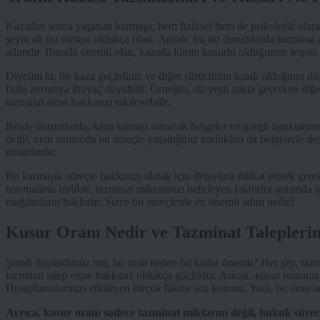
Kazadan sonra yaşanan karmaşa, hem fiziksel hem de psikolojik olarak 
şeyin alt üst olması oldukça olası. Ancak, bu tür durumlarda tazminat 
adımdır. Burada önemli olan, kazada kimin kusurlu olduğunun tespiti.
Diyelim ki, bir kaza geçirdiniz ve diğer sürücünün hatalı olduğunu dü
fazla ayrıntıya ihtiyaç duyabilir. Örneğin, siz yeşil ışıkta geçerken diğ
tazminat alma hakkınızı etkileyebilir.
Böyle durumlarda, kaza sonrası alınacak belgeler ve görgü tanıklarının
değil, aynı zamanda bu süreçte yaşadığınız zorlukları da belgelerle des
unsurlardır.
Bu karmaşık süreçte hakkınızı almak için detaylara dikkat etmek gere
travmalarla birlikte, tazminat miktarınızı belirleyen faktörler arasınd
mağdurların hakkıdır. Sizce bu süreçlerde en önemli adım nedir?
Kusur Oranı Nedir ve Tazminat Taleplerini
Şimdi düşündünüz mü, bu oran neden bu kadar önemli? Her şey, tazmin
tazminat talep etme hakkınız oldukça güçlüdür. Ancak, kusur oranınız 
Hesaplamalarınızı etkileyen birçok faktör söz konusu. Yani, bu oran a
Ayrıca, kusur oranı sadece tazminat miktarını değil, hukuk sürecin