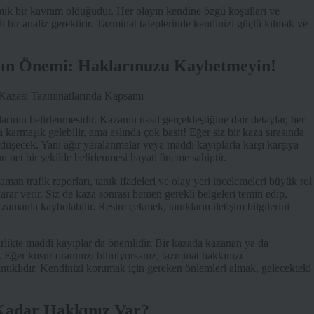
mik bir kavram olduğudur. Her olayın kendine özgü koşulları ve
ı bir analiz gerektirir. Tazminat taleplerinde kendinizi güçlü kılmak ve
nın Önemi: Haklarınuzu Kaybetmeyin!
larının belirlenmesidir. Kazanın nasıl gerçekleştiğine dair detaylar, her
 karmaşık gelebilir, ama aslında çok basit! Eğer siz bir kaza sırasında
düşecek. Yani ağır yaralanmalar veya maddi kayıplarla karşı karşıya
n net bir şekilde belirlenmesi hayati öneme sahiptir.
man trafik raporları, tanık ifadeleri ve olay yeri incelemeleri büyük rol
 karar verir. Siz de kaza sonrası hemen gerekli belgeleri temin edip,
z zamanla kaybolabilir. Resim çekmek, tanıkların iletişim bilgilerini
birlikte maddi kayıplar da önemlidir. Bir kazada kazanan ya da
. Eğer kusur oranınızı bilmiyorsanız, tazminat hakkınızı
tıklıdır. Kendinizi korumak için gereken önlemleri almak, gelecekteki
 Kadar Hakkınız Var?