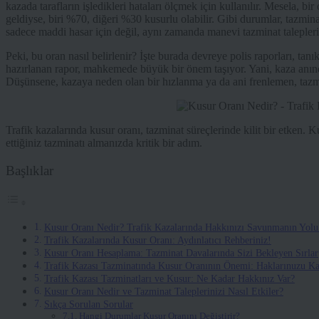
kazada tarafların işledikleri hataları ölçmek için kullanılır. Mesela, b
geldiyse, biri %70, diğeri %30 kusurlu olabilir. Gibi durumlar, tazmi
sadece maddi hasar için değil, aynı zamanda manevi tazminat talepleri i
Peki, bu oran nasıl belirlenir? İşte burada devreye polis raporları, tanı
hazırlanan rapor, mahkemede büyük bir önem taşıyor. Yani, kaza anında
Düşünsene, kazaya neden olan bir hızlanma ya da ani frenlemen, tazmi
Trafik kazalarında kusur oranı, tazminat süreçlerinde kilit bir etken
ettiğiniz tazminatı almanızda kritik bir adım.
Başlıklar
Kusur Oranı Nedir? Trafik Kazalarında Hakkınızı Savunmanın Yolu
Trafik Kazalarında Kusur Oranı: Aydınlatıcı Rehberiniz!
Kusur Oranı Hesaplama: Tazminat Davalarında Sizi Bekleyen Sırlar
Trafik Kazası Tazminatında Kusur Oranının Önemi: Haklarınuzu K
Trafik Kazası Tazminatları ve Kusur: Ne Kadar Hakkınız Var?
Kusur Oranı Nedir ve Tazminat Taleplerinizi Nasıl Etkiler?
Sıkça Sorulan Sorular
Hangi Durumlar Kusur Oranını Değiştirir?