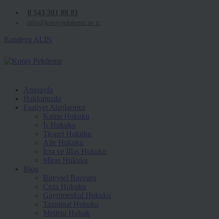
0 543 301 88 81
info@koraypekdemir.av.tr
Randevu ALIN
Anasayfa
Hakkımızda
Faaliyet Alanlarımız
Kamu Hukuku
İş Hukuku
Ticaret Hukuku
Aile Hukuku
İcra ve İflas Hukuku
Miras Hukuku
Blog
Bireysel Başvuru
Ceza Hukuku
Gayrimenkul Hukuku
Tazminat Hukuku
Medeni Hukuk