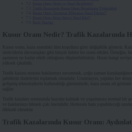
Kusur Oranı Nedir ve Nasıl Belirlenir?
Trafik Kazasında Kusur Oranı Hesaplama Yöntemleri
Kusur Oranı Tazminat Miktarını Nasıl Etkiler?
Kusur Oranı İtiraz Süreci Nasıl İşler?
İlgili Yazılar:
Kusur Oranı Nedir? Trafik Kazalarında H
Kusur oranı, kaza anındaki tüm koşullara göre değişiklik gösterir. Kaza
sürücülerin davranışları gibi birçok faktör bu oranı etkiler. Örneğin, b
aşımının ne kadar etkili olduğunu düşünebilirsiniz. Hızın hangi seviye
yüksek çıkabilir.
Trafik kazası sonrası haklarınızı savunmak, çoğu zaman karşılaştığınız
şahitlerin ifadelerini toplamak olmalıdır. Unutmayın, yapılan her detay
gelişmiş teknolojilerin kullanıldığı günümüzde, kaza anına ait görüntü
sağlar.
Trafik kazaları sonrasında hayatta kalmak ve yaşamınıza normal bir ş
ve haklarınızı bilmek çok önemlidir. Herkesin hata yapabileceği unut
dikkatli olmaktır.
Trafik Kazalarında Kusur Oranı: Aydınlat