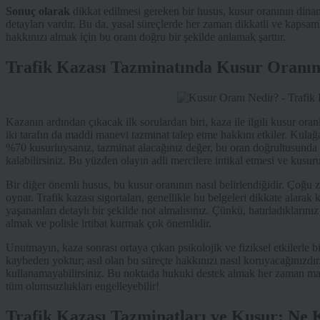
Sonuç olarak
dikkat edilmesi gereken bir husus, kusur oranının dina
detayları vardır. Bu da, yasal süreçlerde her zaman dikkatli ve kapsaml
hakkınızı almak için bu oranı doğru bir şekilde anlamak şarttır.
Trafik Kazası Tazminatında Kusur Oranı
Kazanın ardından çıkacak ilk sorulardan biri, kaza ile ilgili kusur oran
iki tarafın da maddi manevi tazminat talep etme hakkını etkiler. Kulağa
%70 kusurluysanız, tazminat alacağınız değer, bu oran doğrultusunda 
kalabilirsiniz. Bu yüzden olayın adli mercilere intikal etmesi ve kusuru
Bir diğer önemli husus, bu kusur oranının nasıl belirlendiğidir. Çoğu za
oynar. Trafik kazası sigortaları, genellikle bu belgeleri dikkate alarak
yaşananları detaylı bir şekilde not almalısınız. Çünkü, hatırladıklarını
almak ve polisle irtibat kurmak çok önemlidir.
Unutmayın, kaza sonrası ortaya çıkan psikolojik ve fiziksel etkilerle 
kaybeden yoktur; asıl olan bu süreçte hakkınızı nasıl koruyacağınızdır
kullanamayabilirsiniz. Bu noktada hukuki destek almak her zaman man
tüm olumsuzlukları engelleyebilir!
Trafik Kazası Tazminatları ve Kusur: Ne