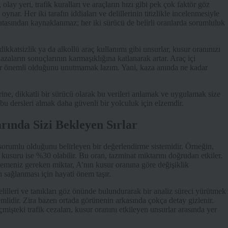
olay yeri, trafik kuralları ve araçların hızı gibi pek çok faktör göz
nar. Her iki tarafın iddiaları ve delillerinin titizlikle incelenmesiyle
n hatasından kaynaklanmaz; her iki sürücü de belirli oranlarda sorumluluk
 dikkatsizlik ya da alkollü araç kullanımı gibi unsurlar, kusur oranınızı
azaların sonuçlarının karmaşıklığına katlanarak artar. Araç içi
adar önemli olduğunu unutmamak lazım. Yani, kaza anında ne kadar
ne, dikkatli bir sürücü olarak bu verileri anlamak ve uygulamak size
 bu dersleri almak daha güvenli bir yolculuk için elzemdir.
ında Sizi Bekleyen Sırlar
 sorumlu olduğunu belirleyen bir değerlendirme sistemidir. Örneğin,
usuru ise %30 olabilir. Bu oran, tazminat miktarını doğrudan etkiler.
demeniz gereken miktar, A’nın kusur oranına göre değişiklik
n sağlanması için hayati önem taşır.
lilleri ve tanıkları göz önünde bulundurarak bir analiz süreci yürütmek
emlidir. Zira bazen ortada görünenin arkasında çokça detay gizlenir.
işteki trafik cezaları, kusur oranını etkileyen unsurlar arasında yer