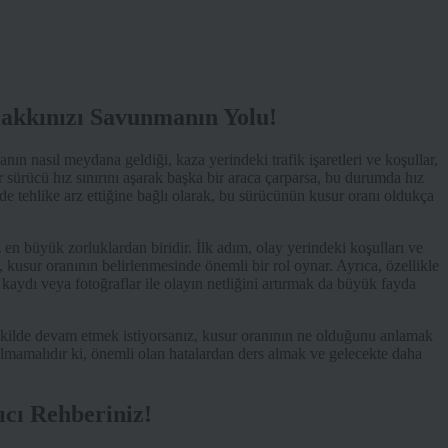
akkınızı Savunmanın Yolu!
nın nasıl meydana geldiği, kaza yerindeki trafik işaretleri ve koşullar,
ir sürücü hız sınırını aşarak başka bir araca çarparsa, bu durumda hız
de tehlike arz ettiğine bağlı olarak, bu sürücünün kusur oranı oldukça
 en büyük zorluklardan biridir. İlk adım, olay yerindeki koşulları ve
, kusur oranının belirlenmesinde önemli bir rol oynar. Ayrıca, özellikle
 kaydı veya fotoğraflar ile olayın netliğini artırmak da büyük fayda
ekilde devam etmek istiyorsanız, kusur oranının ne olduğunu anlamak
ulmamalıdır ki, önemli olan hatalardan ders almak ve gelecekte daha
ıcı Rehberiniz!