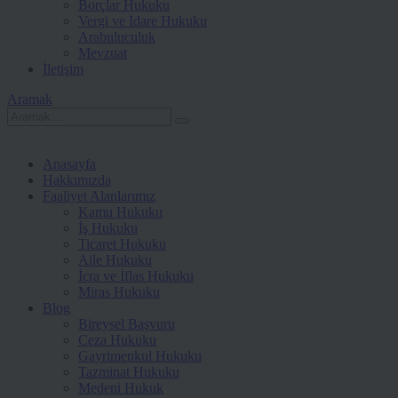
Borçlar Hukuku
Vergi ve İdare Hukuku
Arabuluculuk
Mevzuat
İletişim
Aramak
Anasayfa
Hakkımızda
Faaliyet Alanlarımız
Kamu Hukuku
İş Hukuku
Ticaret Hukuku
Aile Hukuku
İcra ve İflas Hukuku
Miras Hukuku
Blog
Bireysel Başvuru
Ceza Hukuku
Gayrimenkul Hukuku
Tazminat Hukuku
Medeni Hukuk