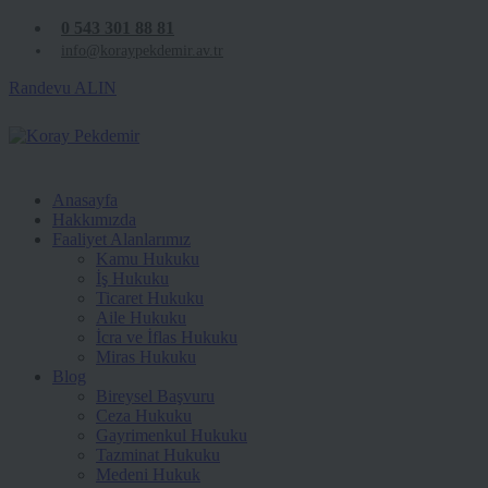
0 543 301 88 81
info@koraypekdemir.av.tr
Randevu ALIN
Anasayfa
Hakkımızda
Faaliyet Alanlarımız
Kamu Hukuku
İş Hukuku
Ticaret Hukuku
Aile Hukuku
İcra ve İflas Hukuku
Miras Hukuku
Blog
Bireysel Başvuru
Ceza Hukuku
Gayrimenkul Hukuku
Tazminat Hukuku
Medeni Hukuk