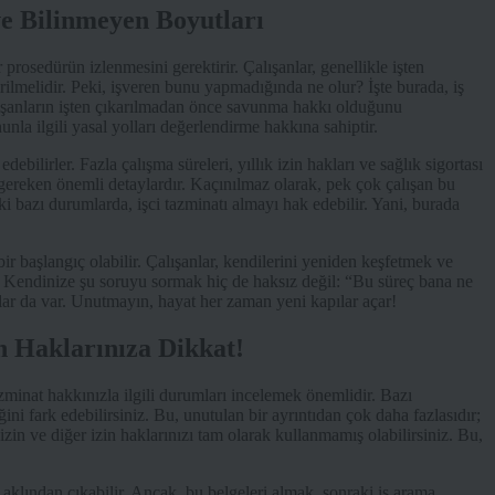
ve Bilinmeyen Boyutları
bir prosedürün izlenmesini gerektirir. Çalışanlar, genellikle işten
ilmelidir. Peki, işveren bunu yapmadığında ne olur? İşte burada, iş
alışanların işten çıkarılmadan önce savunma hakkı olduğunu
nla ilgili yasal yolları değerlendirme hakkına sahiptir.
 edebilirler. Fazla çalışma süreleri, yıllık izin hakları ve sağlık sigortası
ereken önemli detaylardır. Kaçınılmaz olarak, pek çok çalışan bu
ki bazı durumlarda, işci tazminatı almayı hak edebilir. Yani, burada
 bir başlangıç olabilir. Çalışanlar, kendilerini yeniden keşfetmek ve
er. Kendinize şu soruyu sormak hiç de haksız değil: “Bu süreç bana ne
lar da var. Unutmayın, hayat her zaman yeni kapılar açar!
an Haklarınıza Dikkat!
zminat hakkınızla ilgili durumları incelemek önemlidir. Bazı
ni fark edebilirsiniz. Bu, unutulan bir ayrıntıdan çok daha fazlasıdır;
 izin ve diğer izin haklarınızı tam olarak kullanmamış olabilirsiniz. Bu,
n aklından çıkabilir. Ancak, bu belgeleri almak, sonraki iş arama