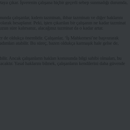
rtaya çıkar. İşverenin çalışana hiçbir geçerli sebep sunmadığı durumda,
munda çalışanlar, kıdem tazminatı, ihbar tazminatı ve diğer haklarını
 olarak hesaplanır. Peki, işten çıkarılan bir çalışanın ne kadar tazminat
 uzun süre kalırsanız, alacağınız tazminat da o kadar artar.
ler de oldukça önemlidir. Çalışanlar, ‘İş Mahkemesi’ne başvurarak
 adımları atabilir. Bu süreç, bazen oldukça karmaşık hale gelse de,
ilir. Ancak çalışanların hakları konusunda bilgi sahibi olmaları, bu
lacaktır. Yasal haklarını bilmek, çalışanların kendilerini daha güvende