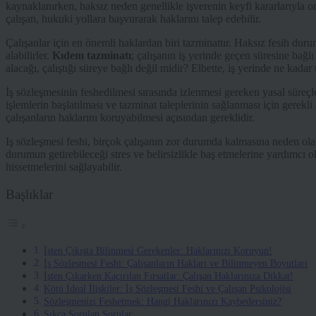
kaynaklanırken, haksız neden genellikle işverenin keyfi kararlarıyla o
çalışan, hukuki yollara başvurarak haklarını talep edebilir.
Çalışanlar için en önemli haklardan biri tazminattır. Haksız fesih duru
alabilirler.
Kıdem tazminatı
; çalışanın iş yerinde geçen süresine bağlı
alacağı, çalıştığı süreye bağlı değil midir? Elbette, iş yerinde ne kadar
İş sözleşmesinin feshedilmesi sırasında izlenmesi gereken yasal süreç
işlemlerin başlatılması ve tazminat taleplerinin sağlanması için gerekli
çalışanların haklarını koruyabilmesi açısından gereklidir.
Iş sözleşmesi feshi, birçok çalışanın zor durumda kalmasına neden olab
durumun getirebileceği stres ve belirsizlikle baş etmelerine yardımcı o
hissetmelerini sağlayabilir.
Başlıklar
İşten Çıkışta Bilinmesi Gerekenler: Haklarınızı Koruyun!
İş Sözleşmesi Feshi: Çalışanların Hakları ve Bilinmeyen Boyutları
İşten Çıkarken Kaçırılan Fırsatlar: Çalışan Haklarınıza Dikkat!
Kötü İdeal İlişkiler: İş Sözleşmesi Feshi ve Çalışan Psikolojisi
Sözleşmenizi Feshetmek: Hangi Haklarınızı Kaybedersiniz?
Sıkça Sorulan Sorular