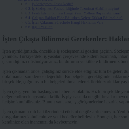
İş Sözleşmesi Feshi Nedir?
İş Sözleşmesi Feshedildiğinde Tazminat Alabilir miyim?
Fesih İşlemi Sonrası Hangi Yasal Yollara Başvurabilirim?
Çalışan Hakları Elde Edilirken Nelere Dikkat Edilmelidir?
İşten Çıkarma Sürecinde Hangi Haklarım Var?
İlgili Yazılar:
İşten Çıkışta Bilinmesi Gerekenler: Hakla
İşten ayrıldığınızda, öncelikle iş sözleşmenizi gözden geçirin. Sözleşme
yanında, Türkiye’deki iş yasaları çerçevesinde kıdem tazminatı, ihbar 
çıkarıldığınızı düşünüyorsanız, bu durumu yetkililere bildirmeniz önem
İşten çıkmadan önce, çalıştığınız sürece elde ettiğiniz tüm belgeleri düz
dokümanlar son derece değerlidir. Bu belgeler, gerektiğinde haklarınız
bir şekilde, çoğu insan bu belgeleri ihmal ederek ileride zorluklar yaşa
İşten çıkış, yeni bir başlangıcın habercisi olabilir. Hızlı bir şekilde ye
değerlendirmek açısından kritik. İş piyasasında ne gibi fırsatlar mevcu
iletişim kurabilirsiniz. Bunun yanı sıra, iş görüşmelerine hazırlık y
İşten çıkmanın ruh hali üzerindeki etkisini de göz ardı etmeyin. Yeni f
duygularınızı kabullenin ve yeni hedefler belirleyin. Sonuçta, her son
kendinize olan inancınızı da kaybetmeyin.