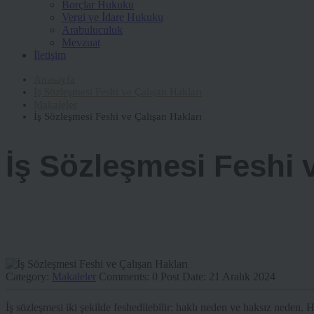
Borçlar Hukuku
Vergi ve İdare Hukuku
Arabuluculuk
Mevzuat
İletişim
Anasayfa
İş Sözleşmesi Feshi ve Çalışan Hakları
Makaleler
İş Sözleşmesi Feshi ve Çalışan Hakları
İş Sözleşmesi Feshi v
Category:
Makaleler
Comments:
0
Post Date:
21 Aralık 2024
İş sözleşmesi iki şekilde feshedilebilir: haklı neden ve haksız neden. H