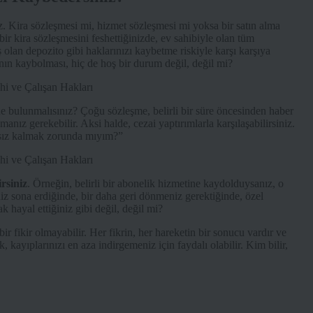
z. Kira sözleşmesi mi, hizmet sözleşmesi mi yoksa bir satın alma
bir kira sözleşmesini feshettiğinizde, ev sahibiyle olan tüm
lan depozito gibi haklarınızı kaybetme riskiyle karşı karşıya
ranın kaybolması, hiç de hoş bir durum değil, değil mi?
de bulunmalısınız? Çoğu sözleşme, belirli bir süre öncesinden haber
anız gerekebilir. Aksi halde, cezai yaptırımlarla karşılaşabilirsiniz.
ksız kalmak zorunda mıyım?”
rsiniz
. Örneğin, belirli bir abonelik hizmetine kaydolduysanız, o
niz sona erdiğinde, bir daha geri dönmeniz gerektiğinde, özel
k hayal ettiğiniz gibi değil, değil mi?
bir fikir olmayabilir. Her fikrin, her hareketin bir sonucu vardır ve
kayıplarınızı en aza indirgemeniz için faydalı olabilir. Kim bilir,