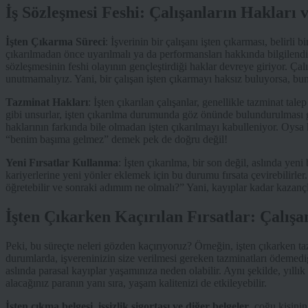
İş Sözleşmesi Feshi: Çalışanların Hakları 
İşten Çıkarma Süreci
: İşverinin bir çalışanı işten çıkarması, belirli 
çıkarılmadan önce uyarılmalı ya da performansları hakkında bilgilendir
sözleşmesinin feshi olayının gençleştirdiği haklar devreye giriyor. Ç
unutmamalıyız. Yani, bir çalışan işten çıkarmayı haksız buluyorsa, bunu
Tazminat Hakları
: İşten çıkarılan çalışanlar, genellikle tazminat talep
gibi unsurlar, işten çıkarılma durumunda göz önünde bulundurulması g
haklarının farkında bile olmadan işten çıkarılmayı kabulleniyor. Oysa 
“benim başıma gelmez” demek pek de doğru değil!
Yeni Fırsatlar Kullanma
: İşten çıkarılma, bir son değil, aslında yeni
kariyerlerine yeni yönler eklemek için bu durumu fırsata çevirebilirl
öğretebilir ve sonraki adımım ne olmalı?” Yani, kayıplar kadar kazanç
İşten Çıkarken Kaçırılan Fırsatlar: Çalış
Peki, bu süreçte neleri gözden kaçırıyoruz? Örneğin, işten çıkarken ta
durumlarda, işvereninizin size verilmesi gereken tazminatları ödemediği
aslında parasal kayıplar yaşamınıza neden olabilir. Aynı şekilde, yıllık
alacağınız paranın yanı sıra, yaşam kalitenizi de etkileyebilir.
İşten çıkma belgesi, işsizlik sigortası ve diğer belgeler
, çoğu kişini