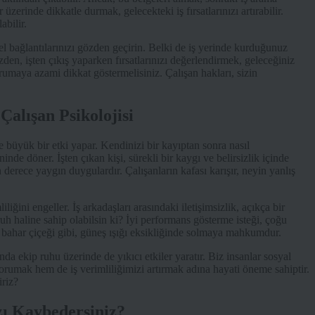
 üzerinde dikkatle durmak, gelecekteki iş fırsatlarınızı artırabilir.
bilir.
 bağlantılarınızı gözden geçirin. Belki de iş yerinde kurduğunuz
zden, işten çıkış yaparken fırsatlarınızı değerlendirmek, geleceğiniz
orumaya azami dikkat göstermelisiniz. Çalışan hakları, sizin
 Çalışan Psikolojisi
e büyük bir etki yapar. Kendinizi bir kayıptan sonra nasıl
inde döner. İşten çıkan kişi, sürekli bir kaygı ve belirsizlik içinde
 derece yaygın duygulardır. Çalışanların kafası karışır, neyin yanlış
mliliğini engeller. İş arkadaşları arasındaki iletişimsizlik, açıkça bir
uh haline sahip olabilsin ki? İyi performans gösterme isteği, çoğu
bahar çiçeği gibi, güneş ışığı eksikliğinde solmaya mahkumdur.
nda ekip ruhu üzerinde de yıkıcı etkiler yaratır. Biz insanlar sosyal
 korumak hem de iş verimliliğimizi artırmak adına hayati öneme sahiptir.
iriz?
zı Kaybedersiniz?