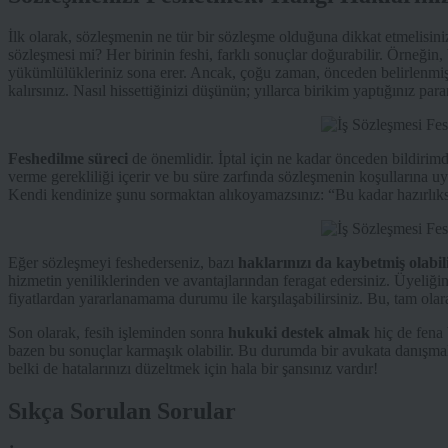
İlk olarak, sözleşmenin ne tür bir sözleşme olduğuna dikkat etmelisini
sözleşmesi mi? Her birinin feshi, farklı sonuçlar doğurabilir. Örneğin, 
yükümlülükleriniz sona erer. Ancak, çoğu zaman, önceden belirlenmiş o
kalırsınız. Nasıl hissettiğinizi düşünün; yıllarca birikim yaptığınız pa
Feshedilme süreci
de önemlidir. İptal için ne kadar önceden bildirim
verme gerekliliği içerir ve bu süre zarfında sözleşmenin koşullarına uym
Kendi kendinize şunu sormaktan alıkoyamazsınız: “Bu kadar hazırlı
Eğer sözleşmeyi feshederseniz, bazı
haklarınızı da kaybetmiş olabili
hizmetin yeniliklerinden ve avantajlarından feragat edersiniz. Üyeliği
fiyatlardan yararlanamama durumu ile karşılaşabilirsiniz. Bu, tam olara
Son olarak, fesih işleminden sonra
hukuki destek almak
hiç de fena 
bazen bu sonuçlar karmaşık olabilir. Bu durumda bir avukata danışmak, 
belki de hatalarınızı düzeltmek için hala bir şansınız vardır!
Sıkça Sorulan Sorular