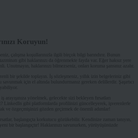
rınızı Koruyun!
niz, çalışma koşullarınızla ilgili birçok bilgi barındırır. Bunun
tazminatı gibi haklarınızı da öğrenmekte fayda var. Eğer haksız yere
li. Unutmayın, haklarınızı bilmezseniz, onları koruma şansınız azalır.
enli bir şekilde toplayın. İş sözleşmeniz, yıllık izin belgeleriniz gibi
ı savunmak için el altında bulundurmanız gereken delillerdir. Şaşırtıcı
yabiliyor.
ni iş arayışınıza yönelmek, gelecekte sizi bekleyen fırsatları
t? LinkedIn gibi platformlarda profilinizi güncelleyerek, işverenlerle
apmak ve özgeçmişinizi gözden geçirmek de önemli adımlar!
ırsatlar, başlangıçta korkutucu gözükebilir. Kendinize zaman tanıyın,
 yeni bir başlangıçtır! Haklarınızı savunurken, yürüyüşünüzde