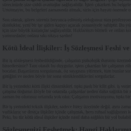
sürecinizde size ciddi avantajlar sağlayabilir. İşten çıkarken bu belgeler
Unutmayın, bu belgeleri zamanında almak, sizin için hayati önemde ola
Son olarak, görev süreniz boyunca edinmiş olduğunuz tüm profesyonel
dostluklar, yeni bir işe giden kapıyı açacak potansiyele sahiptir. Bu yü
için size büyük kazançlar sağlayabilir. Haklarınızı bilmeli ve onları k
yanınızdadır; onlara sıkı sıkıya sarılın!
Kötü İdeal İlişkiler: İş Sözleşmesi Feshi ve
Bir iş sözleşmesi feshedildiğinde, çalışanın psikolojik durumu üzerind
hissedersiniz? Tam olarak bu duygular, işten çıkarılan bir çalışanın zihn
bocalar. Başarılarını sorgulamak, öz saygısını yitirmek, tüm bunlar son
gittiğini ve neden böyle bir sona sürüklendiklerini sorgularlar.
Bir iş yerindeki kötü ilişki dinamikleri, tıpkı paslı bir kilit gibi, iş veri
çatışma doğurur. Böyle bir ortamda çalışanlar neden daha sağlıklı bir r
zaman bu olumsuz ortamda yok olur. Çalışanın motivasyonu, tıpkı bir 
Bir iş yerindeki toksik ilişkiler, sadece birey üzerinde değil, aynı zama
varlıklarız ve dostça ilişkiler içinde çalışmak, hem ruhsal sağlığımızı
Peki, bu tür kötü ideal ilişkiler içinde nasıl daha sağlıklı bir yol bulabil
Sözleşmenizi Feshetmek: Hangi Haklarını