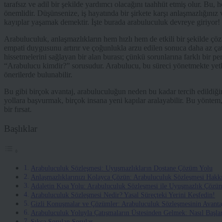
tarafsız ve adil bir şekilde yardımcı olacağını taahhüt etmiş olur. B
önemlidir. Düşünsenize, iş hayatında bir şirkete karşı anlaşmazlığı
kayıplar yaşamak demektir. İşte burada arabuluculuk devreye giriyor!
Arabuluculuk, anlaşmazlıkların hem hızlı hem de etkili bir şekilde çözül
empati duygusunu artırır ve çoğunlukla arzu edilen sonuca daha az çatı
hissetmelerini sağlayan bir alan burası; çünkü sorunlarına farklı bir pe
“Arabulucu kimdir?” sorusudur. Arabulucu, bu süreci yönetmekte yetkil
önerilerde bulunabilir.
Bu gibi birçok avantaj, arabuluculuğun neden bu kadar tercih edildiği
yollara başvurmak, birçok insana yeni kapılar aralayabilir. Bu yöntem
bir fırsat.
Başlıklar
Arabuluculuk Sözleşmesi: Uyuşmazlıkların Dostane Çözüm Yolu
Anlaşmazlıklarınızı Kolayca Çözün: Arabuluculuk Sözleşmesi Hakk
Adaletin Kısa Yolu: Arabuluculuk Sözleşmesi ile Uyuşmazlık Çözü
Arabuluculuk Sözleşmesi Nedir? Yasal Süreçteki Yerini Keşfedin!
Gizli Konuşmalar ve Çözümler: Arabuluculuk Sözleşmesinin Avantaj
Arabuluculuk Yoluyla Çatışmaların Üstesinden Gelmek: Nasıl Başlar
Sıkça Sorulan Sorular