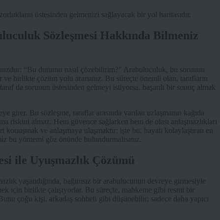
orlukların üstesinden gelmenizi sağlayacak bir yol haritasıdır.
uluculuk Sözleşmesi Hakkında Bilmeniz
sunuzdur: “Bu durumu nasıl çözebilirim?” Arabuluculuk, bu sorunun
ır ve birlikte çözüm yolu ararsınız. Bu süreçte önemli olan, tarafların
 taraf da sorunun üstesinden gelmeyi istiyorsa, başarılı bir sonuç almak
e girer. Bu sözleşme, taraflar arasında varılan uzlaşmanın kağıda
tma riskini almaz. Hem güvence sağlarken hem de olası anlaşmazlıkları
ri konuşmak ve anlaşmaya ulaşmaktır; işte bu, hayatı kolaylaştıran en
ğimiz bu yöntemi göz önünde bulundurmalısınız.
esi ile Uyuşmazlık Çözümü
şmazlık yaşandığında, bağımsız bir arabulucunun devreye girmesiyle
k için birlikte çalışıyorlar. Bu süreçte, mahkeme gibi resmi bir
nu çoğu kişi, arkadaş sohbeti gibi düşünebilir; sadece daha yapıcı