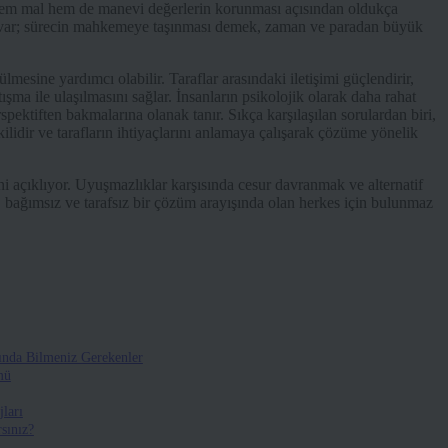
u, hem mal hem de manevi değerlerin korunması açısından oldukça
nız var; sürecin mahkemeye taşınması demek, zaman ve paradan büyük
mesine yardımcı olabilir. Taraflar arasındaki iletişimi güçlendirir,
şma ile ulaşılmasını sağlar. İnsanların psikolojik olarak daha rahat
rspektiften bakmalarına olanak tanır. Sıkça karşılaşılan sorulardan biri,
idir ve tarafların ihtiyaçlarını anlamaya çalışarak çözüme yönelik
ni açıklıyor. Uyuşmazlıklar karşısında cesur davranmak ve alternatif
, bağımsız ve tarafsız bir çözüm arayışında olan herkes için bulunmaz
ında Bilmeniz Gerekenler
mü
ları
sınız?