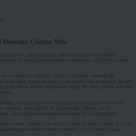
?
ir?
n Dostane Çözüm Yolu
ıkacağımız, bizleri sıkıntıya sokan en önemli nokta olabilir.
şı tarafı bir araya getirerek durumu yönetmeniz için bir fırsat sunar.
da bir arabulucu eşliğinde uzlaşma sağlamayı vaat ettiği bir
biri kendi bakış açısını savunuyor, ama çözüm yolu bulamıyor. İşte tam
r iki tarafın da sesinin duyulmasını sağlar. Bu süreç, sadece sorunları
ulunur.
ler, stresi artırmakla kalmaz; aynı zamanda taraflar arasındaki
az maliyetle, daha sağlıklı bir çözüm sağlar. Mesela, bir iş
narak, çözüm bulma konusunda daha etkin bir yol izleyebilirler.
abulucu seçer. Ardından, her iki taraf kendi görüşlerini sunar. Bu süreç,
, anlaşmazlığın kökenine inmesine yardımcı olur. Sorunlar masaya