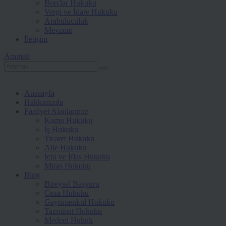
Borçlar Hukuku
Vergi ve İdare Hukuku
Arabuluculuk
Mevzuat
İletişim
Aramak
Anasayfa
Hakkımızda
Faaliyet Alanlarımız
Kamu Hukuku
İş Hukuku
Ticaret Hukuku
Aile Hukuku
İcra ve İflas Hukuku
Miras Hukuku
Blog
Bireysel Başvuru
Ceza Hukuku
Gayrimenkul Hukuku
Tazminat Hukuku
Medeni Hukuk