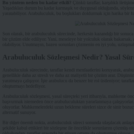
Bu yöntem neden bu kadar etkili?
Çünkü taraflar, karşılıklı iletişi
Yaşadıkları durum bu kadar karmaşık ve duygusal olduğunda, söylenm
yaratabiliyor. Arabuluculuk, bu boşlukları doldurmak için harika bir fı
Son olarak, bir arabuluculuk sürecinde, herkesin kazandığı bir sonu
bir çözüm elde ediliyor. Yani, meseleye bir yolculuk olarak bakarsak,
olabiliyor. Unutmayın, bazen sorunları çözmenin en iyi yolu, uzlaşmak
Arabuluculuk Sözleşmesi Nedir? Yasal Süre
Arabuluculuk sürecinde, taraflar kendi menfaatlerini koruyarak, arabu
genellikle daha az stresli ve daha az maliyetli bir çözüm arar. Düşünün
yaratmaya çalışıyor. İşte arabulucu da benzer bir rol üstleniyor; taraflar
oluşturmayı hedefliyor.
Arabuluculuk sözleşmesi, yasal süreçteki yeri itibarıyla, mahkeme önc
başvurmak istemeden önce arabuluculuktan yararlanmaya çalışıyorlar
oluyorlar. Mahkemelerdeki uzun bekleme süreleri sizce de sinir bozucu
alternatif sunuyor.
Bir diğer önemli nokta, arabuluculuk süreci sonunda ulaşılacak anlaşmanı
şekilde kabul ettikleri bir sözleşme ile öncelikle sorunlarını çözmüş o
olduğundan, taraflar arasında bir güven ortamı da oluşturmuş oluyor.