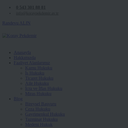
0 543 301 88 81
info@koraypekdemir.av.tr
Randevu ALIN
Anasayfa
Hakkımızda
Faaliyet Alanlarımız
Kamu Hukuku
İş Hukuku
Ticaret Hukuku
Aile Hukuku
İcra ve İflas Hukuku
Miras Hukuku
Blog
Bireysel Başvuru
Ceza Hukuku
Gayrimenkul Hukuku
Tazminat Hukuku
Medeni Hukuk