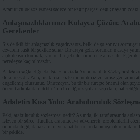
Arabuluculuk sözleşmesi sadece bir kağıt parçası değil; hayatınızdaki z
Anlaşmazlıklarınızı Kolayca Çözün: Arab
Gerekenler
Siz de ikili bir anlaşmazlık yaşadıysanız, belki de şu soruyu sormuş
cevabını basit bir şekilde sunar. Bir araya gelir, sorunları masaya yatır
açık iletişim kurarak, samimi bir şekilde sorunu ele almasıdır. Eğer iki
neredeyse kaçınılmazdır.
Anlaşma sağlandığında, işte o noktada Arabuluculuk Sözleşmesi devrey
dökülmesidir. Yani, hiç kimse sözlerini unutmaz ve kimse geri adım a
engellemiş olursunuz. Unutmayın, bu tür bir süreçte önemli olan şeyle
önemli adımlardan biridir. Tercih ettiğiniz yolları seçerken, bahsetti
Adaletin Kısa Yolu: Arabuluculuk Sözleşm
Peki, arabuluculuk sözleşmesi nedir? Aslında, iki taraf arasında anla
işleyen bir süreç. Taraflar, arabulucuya güvenerek, problemlerini çözme
ortamda değil, daha samimi ve rahat bir ortamda buluşmak mümkün. Bu
bir şekilde.