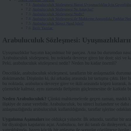
Arabuluculuk Sözleşmesi Hangi Uyuşmazlıklar İçin Geçerlidir
Arabuluculuk Sözleşmesi Ne Amaçlar?
Arabuluculuk Sözleşmesi Nedir?
Arabuluculuk Sözleşmesi ile Mahkeme Arasındaki Farklar Ned
Arabuluculuk Süreci Nasıl İşler?
İlgili Yazılar:
Arabuluculuk Sözleşmesi: Uyuşmazlıkları
Uyuşmazlıklar hayatın kaçınılmaz bir parçası. Ama bu durumdan nasıl ç
Arabuluculuk sözleşmesi, bu noktada devreye giren bir dost; sizi ve kar
Peki, arabuluculuk sözleşmesi nedir? Neden bu kadar önemli?
Öncelikle, arabuluculuk sözleşmesi, tarafların bir anlaşmazlık durumun
dokümandır. Düşünün ki, iki arkadaş arasında bir tartışma çıktı. Her 
bu noktada, arabulucu devreye girer ve ikili arasında köprü kurarak, he
çözmekle kalmaz, aynı zamanda iletişimin güçlenmesine de katkıda b
Neden Arabuluculuk?
Çünkü mahkemelerde geçen zaman, maddi külfet
ilişkiye de zarar verebilir. Arabuluculuk, bu süreci hızlandırır ve daha 
anlaşmazlığında arabuluculuk kullanıldığında, taraflar işlerine odakla
Uygulama Aşamaları
ise oldukça yalındır. İlk adımda, taraflar bir ar
bir diyaloğun kapılarını açar. Arabulucu, her iki tarafı da dinleyerek
yatırıldığında, bazen küçük bir anlaşma ile sorunlar çözülmeye başlar.