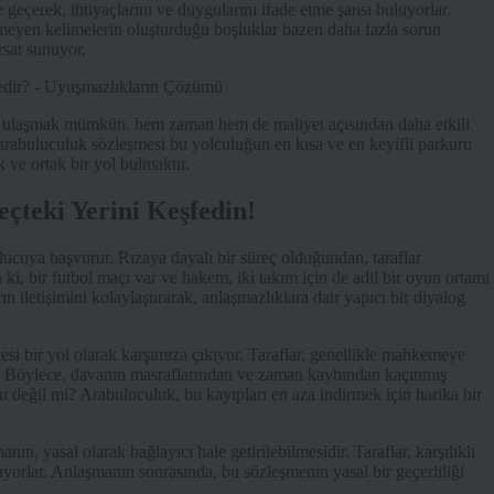
me geçerek, ihtiyaçlarını ve duygularını ifade etme şansı buluyorlar.
eyen kelimelerin oluşturduğu boşluklar bazen daha fazla sorun
rsat sunuyor.
ca ulaşmak mümkün. hem zaman hem de maliyet açısından daha etkili
 arabuluculuk sözleşmesi bu yolculuğun en kısa ve en keyifli parkuru
 ve ortak bir yol bulmaktır.
çteki Yerini Keşfedin!
lucuya başvurur. Rızaya dayalı bir süreç olduğundan, taraflar
 ki, bir futbol maçı var ve hakem, iki takım için de adil bir oyun ortamı
ın iletişimini kolaylaştırarak, anlaşmazlıklara dair yapıcı bir diyalog
esi bir yol olarak karşımıza çıkıyor. Taraflar, genellikle mahkemeye
. Böylece, davanın masraflarından ve zaman kaybından kaçınmış
 değil mi? Arabuluculuk, bu kayıpları en aza indirmek için harika bir
n, yasal olarak bağlayıcı hale getirilebilmesidir. Taraflar, karşılıklı
luyorlar. Anlaşmanın sonrasında, bu sözleşmenin yasal bir geçerliliği