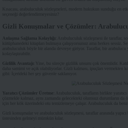
Kısacası, arabuluculuk sözleşmeleri, modern hukukun sunduğu en etkili
seçeneği değerlendirmeyesiniz?
Gizli Konuşmalar ve Çözümler: Arabulucu
Anlaşma Sağlama Kolaylığı
: Arabuluculuk sözleşmesi ile taraflar, s
kütüphanedeki kitapları bulmaya çalışıyorsunuz ama herkes sessiz. Ses
arabuluculuk böyle bir alanda devreye giriyor. Taraflar, bir arabulucu
kolaylaştırabilir.
Gizlilik Avantajı
: Yine, bu süreçte gizlilik unsuru çok önemlidir. Kat
daha samimi ve açık olabiliyorlar. Gizli kalması, ipuçları vermekten k
gibi: İçerideki her şey güvenle saklanıyor.
Yaratıcı Çözümler Üretme
: Arabuluculuk, tarafların birlikte yaratı
çözmekle kalmaz, aynı zamanda gelecekteki olumsuz durumların da ö
için her kök üzerindeki otu temizlemeye çalışır. Arabuluculuk da benze
Gizli konuşmalar ve arabuluculuk sözleşmesi, taraflar arasında yapıcı 
üstesinden gelmeyi mümkün kılar.