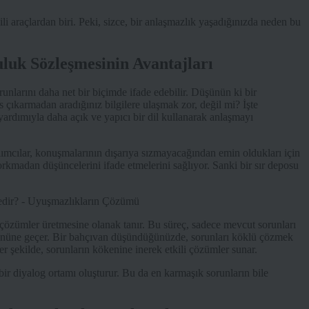
 araçlardan biri. Peki, sizce, bir anlaşmazlık yaşadığınızda neden bu
luk Sözleşmesinin Avantajları
orunlarını daha net bir biçimde ifade edebilir. Düşünün ki bir
 çıkarmadan aradığınız bilgilere ulaşmak zor, değil mi? İşte
 yardımıyla daha açık ve yapıcı bir dil kullanarak anlaşmayı
ılımcılar, konuşmalarının dışarıya sızmayacağından emin oldukları için
orkmadan düşüncelerini ifade etmelerini sağlıyor. Sanki bir sır deposu
cı çözümler üretmesine olanak tanır. Bu süreç, sadece mevcut sorunları
nüne geçer. Bir bahçıvan düşündüğünüzde, sorunları köklü çözmek
r şekilde, sorunların kökenine inerek etkili çözümler sunar.
bir diyalog ortamı oluşturur. Bu da en karmaşık sorunların bile