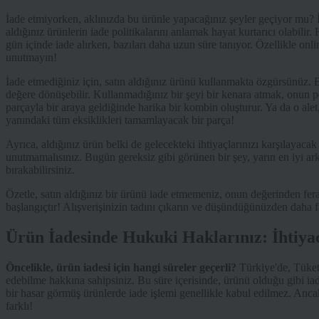
İade etmiyorken, aklınızda bu ürünle yapacağınız şeyler geçiyor mu? İ
aldığınız ürünlerin iade politikalarını anlamak hayat kurtarıcı olabilir.
gün içinde iade alırken, bazıları daha uzun süre tanıyor. Özellikle onli
unutmayın!
İade etmediğiniz için, satın aldığınız ürünü kullanmakta özgürsünüz.
değere dönüşebilir. Kullanmadığınız bir şeyi bir kenara atmak, onun po
parçayla bir araya geldiğinde harika bir kombin oluşturur. Ya da o alet
yanındaki tüm eksiklikleri tamamlayacak bir parça!
Ayrıca, aldığınız ürün belki de gelecekteki ihtiyaçlarınızı karşılayacak 
unutmamalısınız. Bugün gereksiz gibi görünen bir şey, yarın en iyi arkad
bırakabilirsiniz.
Özetle, satın aldığınız bir ürünü iade etmemeniz, onun değerinden ferag
başlangıçtır! Alışverişinizin tadını çıkarın ve düşündüğünüzden daha f
Ürün İadesinde Hukuki Haklarınız: İhtiyac
Öncelikle, ürün iadesi için hangi süreler geçerli?
Türkiye'de, Tüketi
edebilme hakkına sahipsiniz. Bu süre içerisinde, ürünü olduğu gibi iad
bir hasar görmüş ürünlerde iade işlemi genellikle kabul edilmez. An
farklı!