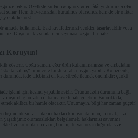
ceğinize bakın. Özellikle kullanmadığınız, ama hâlâ iyi durumda olan
rsat sunar. Hem ihtiyacınızdan kurtulmuş olursunuz hem de bir miktar
ey olabilirsiniz!
bir amaçla kullanmak. Eski kıyafetlerinizi yeniden tasarlayabilir veya
irsiniz. Düşünün ki, sıradan bir şeyi nasıl özgün bir hale
ızı Koruyun!
işiklik gösterir. Çoğu zaman, eğer ürün kullanılmamışsa ve ambalajını
"stokta kalmış" ürünlerde farklı kurallar uygulayabilir. Bu nedenle,
r durumda, iade talebinizi en kısa sürede iletmek önemlidir; çünkü
n iade işlemi için kesinti yapabilmesidir. Ürününüzün durumuna bağlı
miniz düşündüğünüzden daha maliyetli hale gelebilir. Bu noktada,
l etmek akıllıca bir hamle olacaktır. Unutmayın, bilgi her zaman güçtür!
 düşünebilirsiniz. Tüketici hakları konusunda bilinçli olmak, sizi
rken yaşadığınız olumsuzlukları belgelemek, haklarınızı savunma
rnekleri ve kurumları mevcut; bunlar, ihtiyacınız olduğunda size