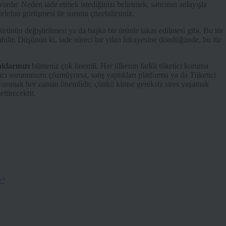
vardır. Neden iade etmek istediğinizi belirtmek, satıcının anlayışla
elefon görüşmesi ile sorunu çözebilirsiniz.
ürünün değiştirilmesi ya da başka bir ürünle takas edilmesi gibi. Bu tür
bilir. Düşünün ki, iade süreci bir yılan hikayesine döndüğünde, bu tür
aklarınızı
bilmeniz çok önemli. Her ülkenin farklı tüketici koruma
satıcı sorununuzu çözmüyorsa, satış yaptıkları platforma ya da Tüketici
avunmak her zaman önemlidir, çünkü kimse gereksiz stres yaşamak
ttirecektir.
z?