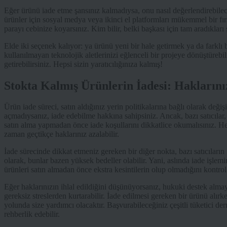
Eğer ürünü iade etme şansınız kalmadıysa, onu nasıl değerlendirebile
ürünler için sosyal medya veya ikinci el platformları mükemmel bir fı
parayı cebinize koyarsınız. Kim bilir, belki başkası için tam aradıkları ş
Elde iki seçenek kalıyor: ya ürünü yeni bir hale getirmek ya da farklı 
kullanılmayan teknolojik aletlerinizi eğlenceli bir projeye dönüştürebil
getirebilirsiniz. Hepsi sizin yaratıcılığınıza kalmış!
Stokta Kalmış Ürünlerin İadesi: Hakların
Ürün iade süreci, satın aldığınız yerin politikalarına bağlı olarak değ
açmadıysanız, iade edebilme hakkına sahipsiniz. Ancak, bazı satıcılar, 
satın alma yapmadan önce iade koşullarını dikkatlice okumalısınız. He
zaman geçtikçe haklarınız azalabilir.
İade sürecinde dikkat etmeniz gereken bir diğer nokta, bazı satıcıları
olarak, bunlar bazen yüksek bedeller olabilir. Yani, aslında iade işle
ürünleri satın almadan önce ekstra kesintilerin olup olmadığını kontro
Eğer haklarınızın ihlal edildiğini düşünüyorsanız, hukuki destek almayı
gereksiz streslerden kurtarabilir. İade edilmesi gereken bir ürünü alı
yolunda size yardımcı olacaktır. Başvurabileceğiniz çeşitli tüketici de
rehberlik edebilir.