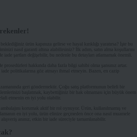
rekenler!
klediğiniz ürün kapınıza gelirse ve hayal kırıklığı yaratırsa? İşte bu
nizi nasıl garanti altına alabilirsiniz? İlk adım, satın alma koşullarını
ade şartları değişebilir, bu nedenle bu detayları atlamamak önemli.
iade prosedürleri hakkında daha fazla bilgi sahibi olma şansınız artar.
e iade politikalarına göz atmayı ihmal etmeyin. Bazen, en cazip
ri zamanında geri göndermektir. Çoğu satış platformunun belirli bir
lemlerinizi başlatmak, kaybettiğiniz bir hak olmaması için büyük önem
elafi etmenin en iyi yolu olabilir.
l ambalajını korumak aktif bir rol oynuyor. Ürün, kullanılmamış ve
sağlamanın en iyi yolu, ürün elinize geçmeden önce ona nasıl muamele
lışveriş anınız, etkin bir iade süreciyle tamamlanabilir.
cak?