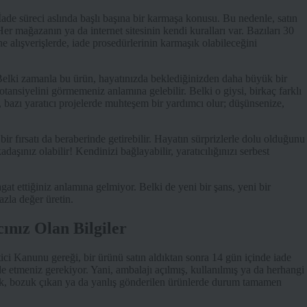
ade süreci aslında başlı başına bir karmaşa konusu. Bu nedenle, satın
 Her mağazanın ya da internet sitesinin kendi kuralları var. Bazıları 30
ne alışverişlerde, iade prosedürlerinin karmaşık olabileceğini
 Belki zamanla bu ürün, hayatınızda beklediğinizden daha büyük bir
tansiyelini görmemeniz anlamına gelebilir. Belki o giysi, birkaç farklı
, bazı yaratıcı projelerde muhteşem bir yardımcı olur; düşünsenize,
bir fırsatı da beraberinde getirebilir. Hayatın sürprizlerle dolu olduğunu
aşınız olabilir! Kendinizi bağlayabilir, yaratıcılığınızı serbest
at ettiğiniz anlamına gelmiyor. Belki de yeni bir şans, yeni bir
azla değer üretin.
ınız Olan Bilgiler
ci Kanunu gereği, bir ürünü satın aldıktan sonra 14 gün içinde iade
e etmeniz gerekiyor. Yani, ambalajı açılmış, kullanılmış ya da herhangi
cak, bozuk çıkan ya da yanlış gönderilen ürünlerde durum tamamen