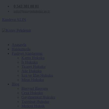
0 543 301 88 81
info@koraypekdemir.av.tr
Randevu ALIN
Anasayfa
Hakkımızda
Faaliyet Alanlarımız
Kamu Hukuku
İş Hukuku
Ticaret Hukuku
Aile Hukuku
İcra ve İflas Hukuku
Miras Hukuku
Blog
Bireysel Başvuru
Ceza Hukuku
Gayrimenkul Hukuku
Tazminat Hukuku
Medeni Hukuk