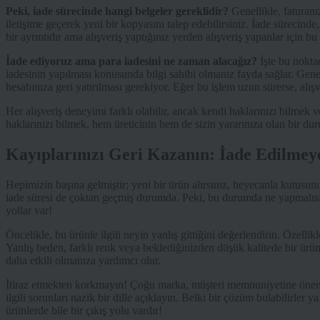
Peki, iade sürecinde hangi belgeler gereklidir?
Genellikle, faturanı
iletişime geçerek yeni bir kopyasını talep edebilirsiniz. İade sürecinde
bir ayrıntıdır ama alışveriş yaptığınız yerden alışveriş yapanlar için
İade ediyoruz ama para iadesini ne zaman alacağız?
İşte bu nokta
iadesinin yapılması konusunda bilgi sahibi olmanız fayda sağlar. Genel
hesabınıza geri yatırılması gerekiyor. Eğer bu işlem uzun sürerse, alış
Her alışveriş deneyimi farklı olabilir, ancak kendi haklarınızı bilmek 
haklarınızı bilmek, hem üreticinin hem de sizin yararınıza olan bir du
Kayıplarınızı Geri Kazanın: İade Edilmey
Hepimizin başına gelmiştir; yeni bir ürün alırsınız, heyecanla kutusunu 
iade süresi de çoktan geçmiş durumda. Peki, bu durumda ne yapmalısın
yollar var!
Öncelikle, bu ürünle ilgili neyin yanlış gittiğini değerlendirin. Özellikl
Yanlış beden, farklı renk veya beklediğinizden düşük kalitede bir ürün
daha etkili olmanıza yardımcı olur.
İtiraz etmekten korkmayın! Çoğu marka, müşteri memnuniyetine önem ve
ilgili sorunları nazik bir dille açıklayın. Belki bir çözüm bulabilirl
ürünlerde bile bir çıkış yolu vardır!