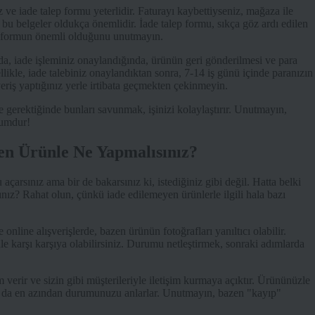
z ve iade talep formu yeterlidir. Faturayı kaybettiyseniz, mağaza ile
, bu belgeler oldukça önemlidir. İade talep formu, sıkça göz ardı edilen
 bu formun önemli olduğunu unutmayın.
da, iade işleminiz onaylandığında, ürünün geri gönderilmesi ve para
likle, iade talebiniz onaylandıktan sonra, 7-14 iş günü içinde paranızın
veriş yaptığınız yerle irtibata geçmekten çekinmeyin.
ve gerektiğinde bunları savunmak, işinizi kolaylaştırır. Unutmayın,
rumdur!
en Ürünle Ne Yapmalısınız?
açarsınız ama bir de bakarsınız ki, istediğiniz gibi değil. Hatta belki
ız? Rahat olun, çünkü iade edilemeyen ürünlerle ilgili hala bazı
e online alışverişlerde, bazen ürünün fotoğrafları yanıltıcı olabilir.
le karşı karşıya olabilirsiniz. Durumu netleştirmek, sonraki adımlarda
rir ve sizin gibi müşterileriyle iletişim kurmaya açıktır. Ürününüzle
er ya da en azından durumunuzu anlarlar. Unutmayın, bazen "kayıp"