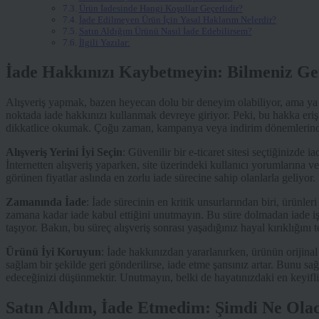
Ürün İadesinde Hangi Koşullar Geçerlidir?
İade Edilmeyen Ürün İçin Yasal Haklarım Nelerdir?
Satın Aldığım Ürünü Nasıl İade Edebilirsem?
İlgili Yazılar:
İade Hakkınızı Kaybetmeyin: Bilmeniz Ge
Alışveriş yapmak, bazen heyecan dolu bir deneyim olabiliyor, ama ya be
noktada iade hakkınızı kullanmak devreye giriyor. Peki, bu hakka erişimi
dikkatlice okumak. Çoğu zaman, kampanya veya indirim dönemlerinde i
Alışveriş Yerini İyi Seçin
: Güvenilir bir e-ticaret sitesi seçtiğinizde 
İnternetten alışveriş yaparken, site üzerindeki kullanıcı yorumlarına v
görünen fiyatlar aslında en zorlu iade sürecine sahip olanlarla geliyor.
Zamanında İade
: İade sürecinin en kritik unsurlarından biri, ürünle
zamana kadar iade kabul ettiğini unutmayın. Bu süre dolmadan iade iş
taşıyor. Bakın, bu süreç alışveriş sonrası yaşadığınız hayal kırıklığını t
Ürünü İyi Koruyun
: İade hakkınızdan yararlanırken, ürünün orijina
sağlam bir şekilde geri gönderilirse, iade etme şansınız artar. Bunu 
edeceğinizi düşünmektir. Unutmayın, belki de hayatınızdaki en keyifli a
Satın Aldım, İade Etmedim: Şimdi Ne Ola