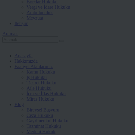
Borçlar Hukuku
Vergi ve İdare Hukuku
Arabuluculuk
Mevzuat
İletişim
Aramak
Anasayfa
Hakkımızda
Faaliyet Alanlarımız
Kamu Hukuku
İş Hukuku
Ticaret Hukuku
Aile Hukuku
İcra ve İflas Hukuku
Miras Hukuku
Blog
Bireysel Başvuru
Ceza Hukuku
Gayrimenkul Hukuku
Tazminat Hukuku
Medeni Hukuk