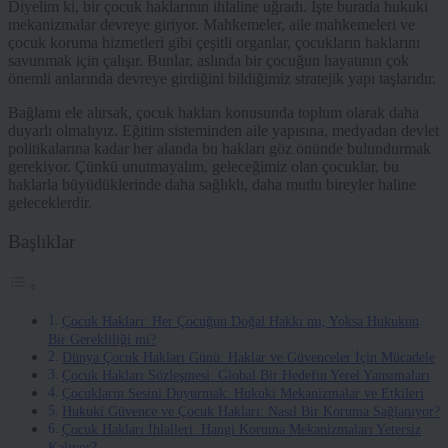
Diyelim ki, bir çocuk haklarının ihlaline uğradı. İşte burada hukuki
mekanizmalar devreye giriyor. Mahkemeler, aile mahkemeleri ve
çocuk koruma hizmetleri gibi çeşitli organlar, çocukların haklarını
savunmak için çalışır. Bunlar, aslında bir çocuğun hayatının çok
önemli anlarında devreye girdiğini bildiğimiz stratejik yapı taşlarıdır.
Bağlamı ele alırsak, çocuk hakları konusunda toplum olarak daha
duyarlı olmalıyız. Eğitim sisteminden aile yapısına, medyadan devlet
politikalarına kadar her alanda bu hakları göz önünde bulundurmak
gerekiyor. Çünkü unutmayalım, geleceğimiz olan çocuklar, bu
haklarla büyüdüklerinde daha sağlıklı, daha mutlu bireyler haline
geleceklerdir.
Başlıklar
Çocuk Hakları: Her Çocuğun Doğal Hakkı mı, Yoksa Hukukun
Bir Gerekliliği mi?
Dünya Çocuk Hakları Günü: Haklar ve Güvenceler İçin Mücadele
Çocuk Hakları Sözleşmesi: Global Bir Hedefin Yerel Yansımaları
Çocukların Sesini Duyurmak: Hukuki Mekanizmalar ve Etkileri
Hukuki Güvence ve Çocuk Hakları: Nasıl Bir Koruma Sağlanıyor?
Çocuk Hakları İhlalleri: Hangi Koruma Mekanizmaları Yetersiz
Kalıyor?