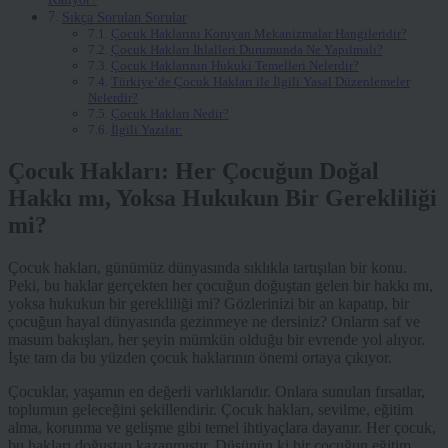
Sıkça Sorulan Sorular
Çocuk Haklarını Koruyan Mekanizmalar Hangileridir?
Çocuk Hakları İhlalleri Durumunda Ne Yapılmalı?
Çocuk Haklarının Hukuki Temelleri Nelerdir?
Türkiye’de Çocuk Hakları ile İlgili Yasal Düzenlemeler
Nelerdir?
Çocuk Hakları Nedir?
İlgili Yazılar:
Çocuk Hakları: Her Çocuğun Doğal
Hakkı mı, Yoksa Hukukun Bir Gerekliliği
mi?
Çocuk hakları, günümüz dünyasında sıklıkla tartışılan bir konu.
Peki, bu haklar gerçekten her çocuğun doğuştan gelen bir hakkı mı,
yoksa hukukun bir gerekliliği mi? Gözlerinizi bir an kapatıp, bir
çocuğun hayal dünyasında gezinmeye ne dersiniz? Onların saf ve
masum bakışları, her şeyin mümkün olduğu bir evrende yol alıyor.
İşte tam da bu yüzden çocuk haklarının önemi ortaya çıkıyor.
Çocuklar, yaşamın en değerli varlıklarıdır. Onlara sunulan fırsatlar,
toplumun geleceğini şekillendirir. Çocuk hakları, sevilme, eğitim
alma, korunma ve gelişme gibi temel ihtiyaçlara dayanır. Her çocuk,
bu hakları doğuştan kazanmıştır. Düşünün ki bir çocuğun eğitim