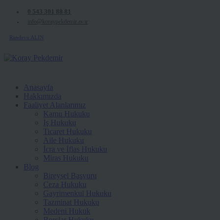
0 543 301 88 81
info@koraypekdemir.av.tr
Randevu ALIN
Anasayfa
Hakkımızda
Faaliyet Alanlarımız
Kamu Hukuku
İş Hukuku
Ticaret Hukuku
Aile Hukuku
İcra ve İflas Hukuku
Miras Hukuku
Blog
Bireysel Başvuru
Ceza Hukuku
Gayrimenkul Hukuku
Tazminat Hukuku
Medeni Hukuk
Borçlar Hukuku