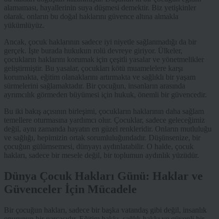
alamaması, hayallerinin suya düşmesi demektir. Biz yetişkinler
olarak, onların bu doğal haklarını güvence altına almakla
yükümlüyüz.
Ancak, çocuk haklarının sadece iyi niyetle sağlanmadığı da bir
gerçek. İşte burada hukukun rolü devreye giriyor. Ülkeler,
çocukların haklarını korumak için çeşitli yasalar ve yönetmelikler
geliştirmiştir. Bu yasalar, çocukları kötü muamelelere karşı
korumakta, eğitim olanaklarını artırmakta ve sağlıklı bir yaşam
sürmelerini sağlamaktadır. Bir çocuğun, insanların arasında
ayrımcılık görmeden büyümesi için hukuk, önemli bir güvencedir.
Bu iki bakış açısının birleşimi, çocukların haklarının daha sağlam
temellere oturmasına yardımcı olur. Çocuklar, sadece geleceğimiz
değil, aynı zamanda hayatın en güzel renkleridir. Onların mutluluğu
ve sağlığı, hepimizin ortak sorumluluğundadır. Düşünsenize, bir
çocuğun gülümsemesi, dünyayı aydınlatabilir. O halde, çocuk
hakları, sadece bir mesele değil, bir toplumun aydınlık yüzüdür.
Dünya Çocuk Hakları Günü: Haklar ve
Güvenceler İçin Mücadele
Bir çocuğun hakları, sadece bir başka vatandaş gibi değil, insanlık
onurunun bir parçasıdır. Eğitim hakkı, sağlık hakkı ve güvenli bir