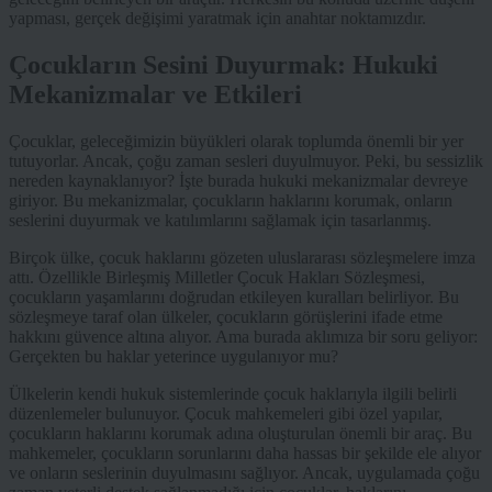
yapması, gerçek değişimi yaratmak için anahtar noktamızdır.
Çocukların Sesini Duyurmak: Hukuki
Mekanizmalar ve Etkileri
Çocuklar, geleceğimizin büyükleri olarak toplumda önemli bir yer
tutuyorlar. Ancak, çoğu zaman sesleri duyulmuyor. Peki, bu sessizlik
nereden kaynaklanıyor? İşte burada hukuki mekanizmalar devreye
giriyor. Bu mekanizmalar, çocukların haklarını korumak, onların
seslerini duyurmak ve katılımlarını sağlamak için tasarlanmış.
Birçok ülke, çocuk haklarını gözeten uluslararası sözleşmelere imza
attı. Özellikle Birleşmiş Milletler Çocuk Hakları Sözleşmesi,
çocukların yaşamlarını doğrudan etkileyen kuralları belirliyor. Bu
sözleşmeye taraf olan ülkeler, çocukların görüşlerini ifade etme
hakkını güvence altına alıyor. Ama burada aklımıza bir soru geliyor:
Gerçekten bu haklar yeterince uygulanıyor mu?
Ülkelerin kendi hukuk sistemlerinde çocuk haklarıyla ilgili belirli
düzenlemeler bulunuyor. Çocuk mahkemeleri gibi özel yapılar,
çocukların haklarını korumak adına oluşturulan önemli bir araç. Bu
mahkemeler, çocukların sorunlarını daha hassas bir şekilde ele alıyor
ve onların seslerinin duyulmasını sağlıyor. Ancak, uygulamada çoğu