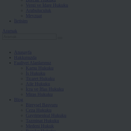
Vergi ve İdare Hukuku
Arabuluculuk
Mevzuat
İletişim
Aramak
Anasayfa
Hakkımızda
Faaliyet Alanlarımız
Kamu Hukuku
İş Hukuku
Ticaret Hukuku
Aile Hukuku
İcra ve İflas Hukuku
Miras Hukuku
Blog
Bireysel Başvuru
Ceza Hukuku
Gayrimenkul Hukuku
Tazminat Hukuku
Medeni Hukuk