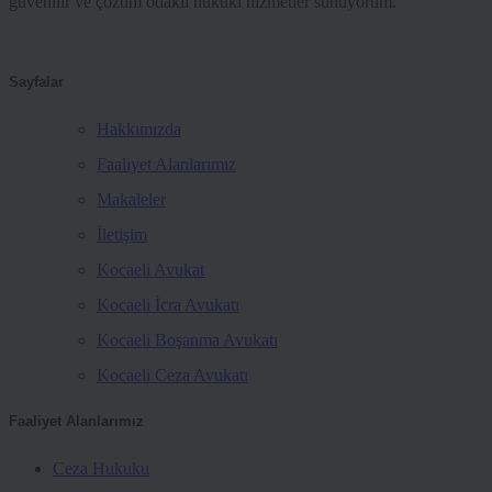
güvenilir ve çözüm odaklı hukuki hizmetler sunuyorum.
Sayfalar
Hakkımızda
Faaliyet Alanlarımız
Makaleler
İletişim
Kocaeli Avukat
Kocaeli İcra Avukatı
Kocaeli Boşanma Avukatı
Kocaeli Ceza Avukatı
Faaliyet Alanlarımız
Ceza Hukuku