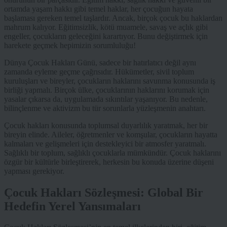
ortamda yaşam hakkı gibi temel haklar, her çocuğun hayata
başlaması gereken temel taşlardır. Ancak, birçok çocuk bu haklardan
mahrum kalıyor. Eğitimsizlik, kötü muamele, savaş ve açlık gibi
engeller, çocukların geleceğini karartıyor. Bunu değiştirmek için
harekete geçmek hepimizin sorumluluğu!
Dünya Çocuk Hakları Günü, sadece bir hatırlatıcı değil aynı
zamanda eyleme geçme çağrısıdır. Hükümetler, sivil toplum
kuruluşları ve bireyler, çocukların haklarını savunma konusunda iş
birliği yapmalı. Birçok ülke, çocuklarının haklarını korumak için
yasalar çıkarsa da, uygulamada sıkıntılar yaşanıyor. Bu nedenle,
bilinçlenme ve aktivizm bu tür sorunlarla yüzleşmenin anahtarı.
Çocuk hakları konusunda toplumsal duyarlılık yaratmak, her bir
bireyin elinde. Aileler, öğretmenler ve komşular, çocukların hayatta
kalmaları ve gelişmeleri için destekleyici bir atmosfer yaratmalı.
Sağlıklı bir toplum, sağlıklı çocuklarla mümkündür. Çocuk haklarını
özgür bir kültürle birleştirerek, herkesin bu konuda üzerine düşeni
yapması gerekiyor.
Çocuk Hakları Sözleşmesi: Global Bir
Hedefin Yerel Yansımaları