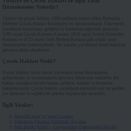
Türkiye’de Çocuk Hakları ile İlgili Yasal
Düzenlemeler Nelerdir?
Türkiye’de çocuk hakları, 1989 tarihinde kabul edilen Birleşmiş
Milletler Çocuk Hakları Sözleşmesi’ne dayanmaktadır. Ülkemizde,
çocukların korunması, gelişimi ve katılımını sağlamak amacıyla
5395 sayılı Çocuk Koruma Kanunu, 2828 sayılı Sosyal Hizmetler
Kanunu ve 4721 sayılı Türk Medeni Kanunu gibi çeşitli yasal
düzenlemeler bulunmaktadır. Bu yasalar, çocukların temel haklarını
güvence altına almaktadır.
Çocuk Hakları Nedir?
Çocuk hakları, birey olarak çocukların temel ihtiyaçlarını,
gelişimlerini ve korunmalarını güvence altına alan haklardır. Bu
haklar, çocuğun hayatta kalma, gelişme, katılım ve korunma
haklarını içerir. Çocuk hakları, çocukların toplumda eşit bir şekilde
yer almasını ve sağlıklı bir şekilde büyümesini destekler.
İlgili Yazılar:
Hırsızlık Suçu ve Yasal Cezaları
Şirketlerin Finansal Yolsuzluk Davaları
Şufa Hakkı Nedir? – Gayrimenkul Hukukunda Öncelik