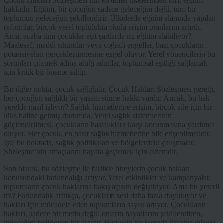
Çocuk Hakları Sözleşmesi’nin en temel ilkelerinden biri, eğitim
hakkıdır. Eğitim, bir çocuğun sadece geleceğini değil, tüm bir
toplumun geleceğini şekillendirir. Ülkelerde eğitim alanında yapılan
reformlar, birçok yerel toplulukta okula erişim oranlarını artırdı.
Ama, acaba tüm çocuklar eşit şartlarda mı eğitim alabiliyor?
Maalesef, maddi sıkıntılar veya coğrafi engeller, bazı çocukların
potansiyelini gerçekleştirmesine engel oluyor. Yerel yöneticilerin bu
sorunları çözmek adına attığı adımlar, toplumsal eşitliği sağlamak
için kritik bir öneme sahip.
Bir diğer nokta, çocuk sağlığıdır. Çocuk Hakları Sözleşmesi gereği,
her çocuğun sağlıklı bir yaşam sürme hakkı vardır. Ancak, bu hak
yerelde nasıl işliyor? Sağlık hizmetlerine erişim, birçok aile için bir
lüks haline gelmiş durumda. Yerel sağlık sistemlerinin
güçlendirilmesi, çocukların hastalıklara karşı korunmasına yardımcı
oluyor. Her çocuk, en basit sağlık hizmetlerine bile erişebilmelidir.
İşte bu noktada, sağlık politikaları ve bölgelerdeki çalışmalar,
Sözleşme’nin amaçlarını hayata geçirmek için elzemdir.
Son olarak, bu sözleşme ile birlikte bireylerin çocuk hakları
konusundaki farkındalığı artıyor. Yerel etkinlikler ve kampanyalar,
toplumların çocuk haklarına bakış açısını değiştiriyor. Ama bu yeterli
mi? Farkındalık arttıkça, çocukların sesi daha fazla duyuluyor ve
hakları için mücadele eden toplumların sayısı artıyor. Çocukların
hakları, sadece bir metin değil; onların hayatlarını şekillendiren,
geleceğini belirleyen bir araçtır. Herkesin bu konuda üzerine düşeni