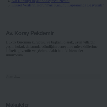
Kat Karşılığı İnşaat Sözleşmesi Nedir?
Kişisel Verilerin Korunması Kanunu Kapsamında Başvurular
Av. Koray Pekdemir
Hukuk büromun kurucusu ve başkanı olarak, uzun yıllardır
çeşitli hukuk dallarında edindiğim deneyimle müvekkillerime
kaliteli, güvenilir ve çözüm odaklı hukuki hizmetler
sunuyorum.
Makaleler