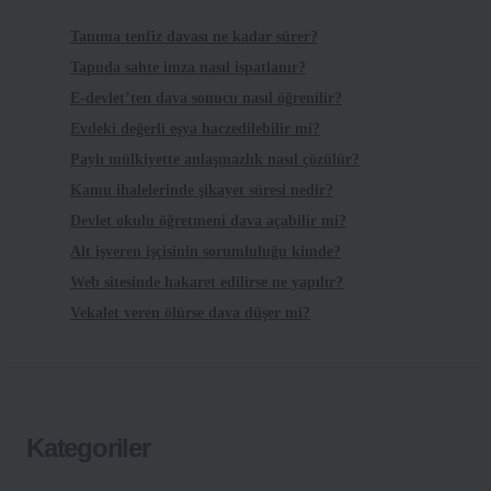
Tanıma tenfiz davası ne kadar sürer?
Tapuda sahte imza nasıl ispatlanır?
E-devlet’ten dava sonucu nasıl öğrenilir?
Evdeki değerli eşya haczedilebilir mi?
Paylı mülkiyette anlaşmazlık nasıl çözülür?
Kamu ihalelerinde şikayet süresi nedir?
Devlet okulu öğretmeni dava açabilir mi?
Alt işveren işçisinin sorumluluğu kimde?
Web sitesinde hakaret edilirse ne yapılır?
Vekalet veren ölürse dava düşer mi?
Kategoriler