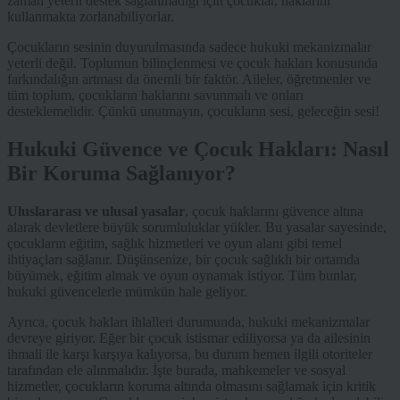
zaman yeterli destek sağlanmadığı için çocuklar, haklarını
kullanmakta zorlanabiliyorlar.
Çocukların sesinin duyurulmasında sadece hukuki mekanizmalar
yeterli değil. Toplumun bilinçlenmesi ve çocuk hakları konusunda
farkındalığın artması da önemli bir faktör. Aileler, öğretmenler ve
tüm toplum, çocukların haklarını savunmalı ve onları
desteklemelidir. Çünkü unutmayın, çocukların sesi, geleceğin sesi!
Hukuki Güvence ve Çocuk Hakları: Nasıl
Bir Koruma Sağlanıyor?
Uluslararası ve ulusal yasalar
, çocuk haklarını güvence altına
alarak devletlere büyük sorumluluklar yükler. Bu yasalar sayesinde,
çocukların eğitim, sağlık hizmetleri ve oyun alanı gibi temel
ihtiyaçları sağlanır. Düşünsenize, bir çocuk sağlıklı bir ortamda
büyümek, eğitim almak ve oyun oynamak istiyor. Tüm bunlar,
hukuki güvencelerle mümkün hale geliyor.
Ayrıca, çocuk hakları ihlalleri durumunda, hukuki mekanizmalar
devreye giriyor. Eğer bir çocuk istismar ediliyorsa ya da ailesinin
ihmali ile karşı karşıya kalıyorsa, bu durum hemen ilgili otoriteler
tarafından ele alınmalıdır. İşte burada, mahkemeler ve sosyal
hizmetler, çocukların koruma altında olmasını sağlamak için kritik