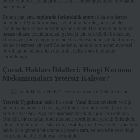
bir rol oynuyor. Çocukların sesi, bu sistemler aracılığıyla duyulabilir
hale geliyor.
Bunun yanı sıra,
toplumda farkındalık
artırmak da son derece
önemlidir. Eğitim kurumları, sivil toplum kuruluşları ve aileler,
çocuk hakları konusunda bilinçlendirilmeli. Her bireyin bu konuda
hassas olması, çocuklarımızın geleceği için çok büyük bir kazanç.
Unutmayın, bir çocuğun güvende hissetmesi, onun sağlıklı bir birey
olarak yetişmesi için şart! Bu nedenle, hukuki korumanın evrensel
bir dil haline gelmesi için duyarlılık geliştirmek hepimizin
sorumluluğu.
Çocuk Hakları İhlalleri: Hangi Koruma
Mekanizmaları Yetersiz Kalıyor?
Yetersiz Uygulama
başka bir sorun. Yasal düzenlemelerin varlığı
önemli ama bunların hayata geçirilmesi ayrı bir mesele. Çocukları
koruma yasaları, uygulama aşamasında sıklıkla göz ardı ediliyor.
Örneğin, bir çocuğun kötü muamele gördüğünde gerekli önlemlerin
alınmadığı durumlarla sıkça karşılaşabiliyoruz. Oysa ki, her çocuğun
hakkı olan güvenli bir ortamda yaşama şartı, yalnızca bir yasa değil,
aynı zamanda bir toplumsal sorumluluk.