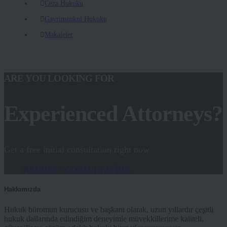
Ceza Hukuku
Gayrimenkul Hukuku
Makaleler
ARE YOU LOOKING FOR
Experienced Attorneys?
Get a free initial consultation right now
REQUEST CONSULTATION
Hakkımızda
Hukuk büromun kurucusu ve başkanı olarak, uzun yıllardır çeşitli
hukuk dallarında edindiğim deneyimle müvekkillerime kaliteli,