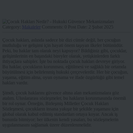
Category:
Makaleler
Comments:
0
Post Date:
2 Şubat 2025
Çocuk hakları, aslında sadece bir dizi cümle değil, her çocuğun
mutluluğu ve gelişimi için hayati önem taşıyan ilkeler bütünüdür.
Peki, bu haklar tam olarak neyi kapsıyor? Bildiğiniz gibi, çocuklar,
gelişimlerinin en başındaki bireyler olarak, yetişkinlerden farklı
ihtiyaçlara sahipler. İşte bu noktada çocuk hakları devreye giriyor.
Bu haklar, çocukların korunması, eğitilmesi ve sağlıklı bir ortamda
büyütülmesi için belirlenmiş hukuki çerçevelerdir. Her bir çocuğun,
yaşama, eğitim alma, oyun oynama ve ifade özgürlüğü gibi temel
hakları vardır.
Şimdi, çocuk haklarını güvence altına alan mekanizmalara göz
atalım. Uluslararası sözleşmeler, bu hakların korunmasında önemli
bir rol oynar. Örneğin, Birleşmiş Milletler Çocuk Hakları
Sözleşmesi, çocukların insana yakışır bir şekilde yaşaması için
global olarak kabul edilmiş standartları ortaya koyar. Ancak iş
bununla bitmiyor; her ülkenin kendi yasaları, bu sözleşmelerin
uygulanmasını sağlamak üzere düzenlenmelidir.