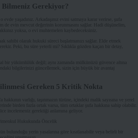
 Bilmeniz Gerekiyor?
o evde yaşadınız. Arkadaşınız evini satmaya karar verirse, şufa
 hem de evin mevcut değerinin korunmasını sağlar. Hadi düşünelim,
 hakkınız yoksa, o evi muhtemelen kaybedeceksiniz.
 hak sahibi olarak hukuki süreci başlatmanızı sağlar. Elde etmek
erekir. Peki, bu süre yeterli mi? Sıklıkla gözden kaçan bir detay,
al bir yükümlülük değil; aynı zamanda mülkünüzü güvence altına
daki bilgilerinizi güncellemek, sizin için büyük bir avantaj
ilinmesi Gereken 5 Kritik Nokta
a hakkının varlığı, taşınmazın türüne, içindeki malik sayısına ve yerel
rinde birden fazla ortak varsa, tüm ortaklar şufa hakkına sahip olabilir.
ce incelemeniz gerektiği anlamına geliyor.
 bulunduğu yerin yasalarına göre kısıtlanabilir veya belirli bir
bileceğini unutmayın.