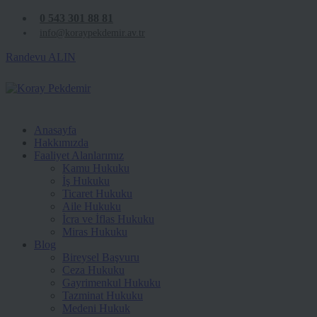
0 543 301 88 81
info@koraypekdemir.av.tr
Randevu ALIN
Anasayfa
Hakkımızda
Faaliyet Alanlarımız
Kamu Hukuku
İş Hukuku
Ticaret Hukuku
Aile Hukuku
İcra ve İflas Hukuku
Miras Hukuku
Blog
Bireysel Başvuru
Ceza Hukuku
Gayrimenkul Hukuku
Tazminat Hukuku
Medeni Hukuk