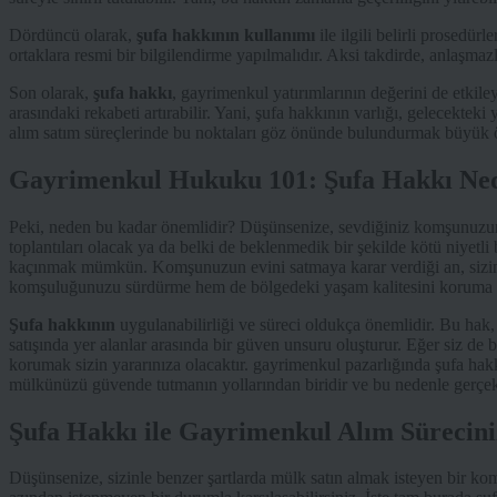
Dördüncü olarak,
şufa hakkının kullanımı
ile ilgili belirli prosedür
ortaklara resmi bir bilgilendirme yapılmalıdır. Aksi takdirde, anlaşmazl
Son olarak,
şufa hakkı
, gayrimenkul yatırımlarının değerini de etkiley
arasındaki rekabeti artırabilir. Yani, şufa hakkının varlığı, gelecektek
alım satım süreçlerinde bu noktaları göz önünde bulundurmak büyük ö
Gayrimenkul Hukuku 101: Şufa Hakkı Ned
Peki, neden bu kadar önemlidir? Düşünsenize, sevdiğiniz komşunuzun ev
toplantıları olacak ya da belki de beklenmedik bir şekilde kötü niyetli
kaçınmak mümkün. Komşunuzun evini satmaya karar verdiği an, sizin
komşuluğunuzu sürdürme hem de bölgedeki yaşam kalitesini koruma ş
Şufa hakkının
uygulanabilirliği ve süreci oldukça önemlidir. Bu hak, 
satışında yer alanlar arasında bir güven unsuru oluşturur. Eğer siz de 
korumak sizin yararınıza olacaktır. gayrimenkul pazarlığında şufa hakk
mülkünüzü güvende tutmanın yollarından biridir ve bu nedenle gerçekt
Şufa Hakkı ile Gayrimenkul Alım Sürecini
Düşünsenize, sizinle benzer şartlarda mülk satın almak isteyen bir ko