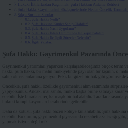
Hukuki İhtilaflardan Kaçınmak: Şufa Hakkını Anlama Rehberi
Şufa Hakkı: Gayrimenkul Sözleşmelerinde Neden Öncelik Tanımalı
Sıkça Sorulan Sorular
Şufa Hakkı Nedir?
Şufa Hakkına Kimler Sahip Olabilir?
Şufa Hakkı Nasıl Uygulanır?
Şufa Hakkı İhlali Durumunda Ne Yapılmalıdır?
Şufa Hakkı İle İlgili Süreçler Nelerdir?
İlgili Yazılar:
Şufa Hakkı: Gayrimenkul Pazarında Öncel
Gayrimenkul yatırımları yaparken karşılaşabileceğimiz birçok terim ve
hakkı. Şufa hakkı, bir malın mülkiyetinde payı olan bir kişinin, o ma
sahip olması anlamına geliyor. Peki, bu güzel bir hak gibi görünse de a
Öncelikle, şufa hakkı, özellikle gayrimenkul alım-satımında sürprizler
yapıyorsunuz. Ancak, mal sahibi, mülkü başka birine satmaya karar ve
edebilir. İşte burada süreç karmaşık bir hal alabilir. Taraflar arasın
hukuki komplikasyonları beraberinde getirebilir.
Daha da kötüsü, şufa hakkı bazen kötüye kullanılabilir. Şufa hakkına s
edebilir. Bu durum, gayrimenkul piyasasında rekabeti azaltacağı gibi, y
yapmak istiyor, değil mi?