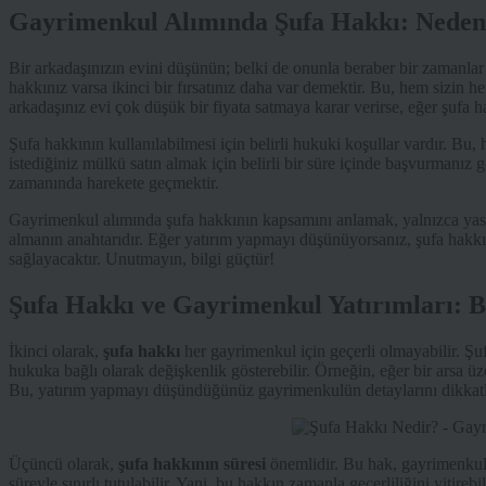
Gayrimenkul Alımında Şufa Hakkı: Neden
Bir arkadaşınızın evini düşünün; belki de onunla beraber bir zamanlar 
hakkınız varsa ikinci bir fırsatınız daha var demektir. Bu, hem sizin
arkadaşınız evi çok düşük bir fiyata satmaya karar verirse, eğer şufa
Şufa hakkının kullanılabilmesi için belirli hukuki koşullar vardır. Bu,
istediğiniz mülkü satın almak için belirli bir süre içinde başvurmanız g
zamanında harekete geçmektir.
Gayrimenkul alımında şufa hakkının kapsamını anlamak, yalnızca yas
almanın anahtarıdır. Eğer yatırım yapmayı düşünüyorsanız, şufa hakkın
sağlayacaktır. Unutmayın, bilgi güçtür!
Şufa Hakkı ve Gayrimenkul Yatırımları: B
İkinci olarak,
şufa hakkı
her gayrimenkul için geçerli olmayabilir. Şuf
hukuka bağlı olarak değişkenlik gösterebilir. Örneğin, eğer bir arsa üze
Bu, yatırım yapmayı düşündüğünüz gayrimenkulün detaylarını dikkatli
Üçüncü olarak,
şufa hakkının süresi
önemlidir. Bu hak, gayrimenkulün
süreyle sınırlı tutulabilir. Yani, bu hakkın zamanla geçerliliğini yitire