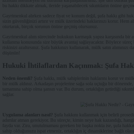
azından istenmeyen bir durumla karşılaşabilirsiniz. İşte tam burada şu
bu hakkı dikkate almak, ileride yaşanabilecek sıkıntıların önüne geçme
Gayrimenkul alırken sadece fiyat ve konum değil, şufa hakkı gibi hu
sizin güvenliğinizi artırır ve mülk üzerindeki haklarınızı korur. Hem al
oturtarak, birçok sorunun önüne geçmiş olursunuz.
Gayrimenkul alım sürecinde hukukun karmaşık yapısı karşısında bir 
kullanma konusunda size büyük avantaj sağlayacaktır. Böylece süreç 
riskinizi azaltırsınız. Şufa hakkınızı kullanarak, mülk satın alımınızı
düşünün!
Hukuki İhtilaflardan Kaçınmak: Şufa Hak
Neden önemli?
Şufa hakkı, mülk sahiplerinin haklarını korur ve mülki
bir mülk aldınız. Arkadaşın projelerine sağa sola uçtuğu bir dönemde
tamamına sahip olma şansın var. Bu durum, ortaklığın getirdiği sıkın
sağlar.
Uygulama alanları nasıl?
Şufa hakkını kullanmak için belirli prosedü
adımlar atman gerekiyor. Bu süreçte, kimin neye hak kazandığı, hangi 
fayda var. Zira, unutulmaması gereken bir başka nokta ise, şufa hakk
sahip olduğunuzu ispat etmeniz, ortaklığın iç dinamiklerine bağlı olara