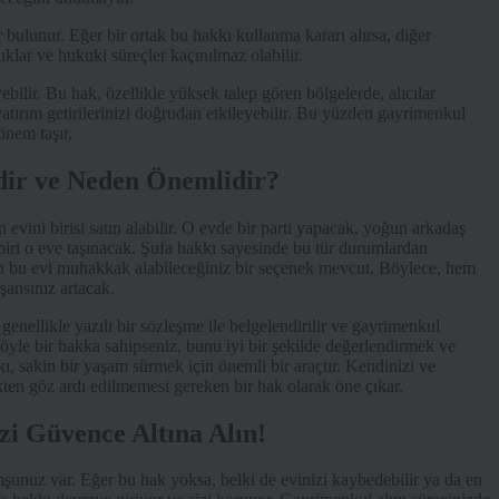
ler bulunur. Eğer bir ortak bu hakkı kullanma kararı alırsa, diğer
ıklar ve hukuki süreçler kaçınılmaz olabilir.
ebilir. Bu hak, özellikle yüksek talep gören bölgelerde, alıcılar
i yatırım getirilerinizi doğrudan etkileyebilir. Bu yüzden gayrimenkul
nem taşır.
ir ve Neden Önemlidir?
ini birisi satın alabilir. O evde bir parti yapacak, yoğun arkadaş
 biri o eve taşınacak. Şufa hakkı sayesinde bu tür durumlardan
 bu evi muhakkak alabileceğiniz bir seçenek mevcut. Böylece, hem
ansınız artacak.
genellikle yazılı bir sözleşme ile belgelendirilir ve gayrimenkul
böyle bir hakka sahipseniz, bunu iyi bir şekilde değerlendirmek ve
ı, sakin bir yaşam sürmek için önemli bir araçtır. Kendinizi ve
en göz ardı edilmemesi gereken bir hak olarak öne çıkar.
zi Güvence Altına Alın!
mşunuz var. Eğer bu hak yoksa, belki de evinizi kaybedebilir ya da en