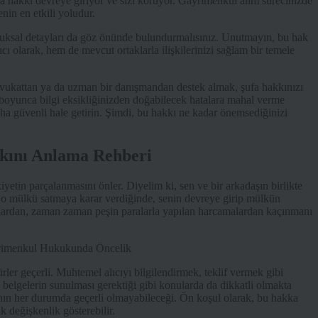
fa hakkı devreye giriyor ve sizi koruyor. Gayrimenkul alım sürecinizde
nin en etkili yoludur.
kuksal detayları da göz önünde bulundurmalısınız. Unutmayın, bu hak
ıcı olarak, hem de mevcut ortaklarla ilişkilerinizi sağlam bir temele
avukattan ya da uzman bir danışmandan destek almak, şufa hakkınızı
boyunca bilgi eksikliğinizden doğabilecek hatalara mahal verme
 daha güvenli hale getirin. Şimdi, bu hakkı ne kadar önemsediğinizi
kını Anlama Rehberi
yetin parçalanmasını önler. Diyelim ki, sen ve bir arkadaşın birlikte
, o mülkü satmaya karar verdiğinde, senin devreye girip mülkün
tılardan, zaman zaman peşin paralarla yapılan harcamalardan kaçınmanı
rler geçerli. Muhtemel alıcıyı bilgilendirmek, teklif vermek gibi
belgelerin sunulması gerektiği gibi konularda da dikkatli olmakta
ının her durumda geçerli olmayabileceği. Ön koşul olarak, bu hakka
k değişkenlik gösterebilir.