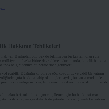
yız?
ik Hakkının Tehlikeleri
 hak var. Bunlardan biri, pek de bilinmeyen bir kavram olan şufa
lın mülkiyetinin başka birine devredilmesi durumunda, öncelik hakkına
slında ne gibi tehlikeleri beraberinde getiriyor?
e yol açabilir. Düşünün ki, bir eve göz koydunuz ve ciddi bir yatırım
rdiğinde, şufa hakkına sahip olan diğer paydaş bu satışa müdahale
da yaşanabilecek anlaşmazlıklar, hem zaman kaybına neden olabilir hem de
ahip olan biri, mülkün satışını engellemek için bu hakkı istismar
atırımcıları da geri çekebilir. Nihayetinde, herkes güvenli bir yatırım