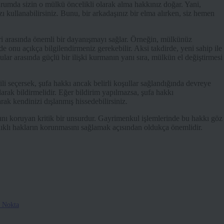
umda sizin o mülkü öncelikli olarak alma hakkınız doğar. Yani,
ı kullanabilirsiniz. Bunu, bir arkadaşınız bir elma alırken, siz hemen
i arasında önemli bir dayanışmayı sağlar. Örneğin, mülkünüz
 onu açıkça bilgilendirmeniz gerekebilir. Aksi takdirde, yeni sahip ile
lar arasında güçlü bir ilişki kurmanın yanı sıra, mülkün el değiştirmesi
li seçersek, şufa hakkı ancak belirli koşullar sağlandığında devreye
 olarak bildirmelidir. Eğer bildirim yapılmazsa, şufa hakkı
rak kendinizi dışlanmış hissedebilirsiniz.
rını koruyan kritik bir unsurdur. Gayrimenkul işlemlerinde bu hakkı göz
ılıklı hakların korunmasını sağlamak açısından oldukça önemlidir.
k Nokta