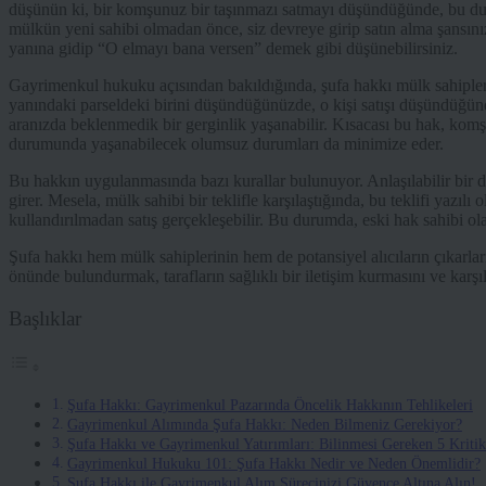
düşünün ki, bir komşunuz bir taşınmazı satmayı düşündüğünde, bu dur
mülkün yeni sahibi olmadan önce, siz devreye girip satın alma şansınız
yanına gidip “O elmayı bana versen” demek gibi düşünebilirsiniz.
Gayrimenkul hukuku açısından bakıldığında, şufa hakkı mülk sahipler
yanındaki parseldeki birini düşündüğünüzde, o kişi satışı düşündüğünde
aranızda beklenmedik bir gerginlik yaşanabilir. Kısacası bu hak, komşu
durumunda yaşanabilecek olumsuz durumları da minimize eder.
Bu hakkın uygulanmasında bazı kurallar bulunuyor. Anlaşılabilir bir di
girer. Mesela, mülk sahibi bir teklifle karşılaştığında, bu teklifi yazılı
kullandırılmadan satış gerçekleşebilir. Bu durumda, eski hak sahibi ola
Şufa hakkı hem mülk sahiplerinin hem de potansiyel alıcıların çıkarla
önünde bulundurmak, tarafların sağlıklı bir iletişim kurmasını ve karş
Başlıklar
Şufa Hakkı: Gayrimenkul Pazarında Öncelik Hakkının Tehlikeleri
Gayrimenkul Alımında Şufa Hakkı: Neden Bilmeniz Gerekiyor?
Şufa Hakkı ve Gayrimenkul Yatırımları: Bilinmesi Gereken 5 Kriti
Gayrimenkul Hukuku 101: Şufa Hakkı Nedir ve Neden Önemlidir?
Şufa Hakkı ile Gayrimenkul Alım Sürecinizi Güvence Altına Alın!