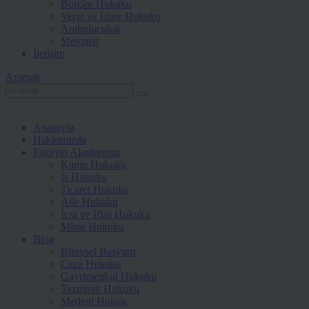
Borçlar Hukuku
Vergi ve İdare Hukuku
Arabuluculuk
Mevzuat
İletişim
Aramak
Anasayfa
Hakkımızda
Faaliyet Alanlarımız
Kamu Hukuku
İş Hukuku
Ticaret Hukuku
Aile Hukuku
İcra ve İflas Hukuku
Miras Hukuku
Blog
Bireysel Başvuru
Ceza Hukuku
Gayrimenkul Hukuku
Tazminat Hukuku
Medeni Hukuk