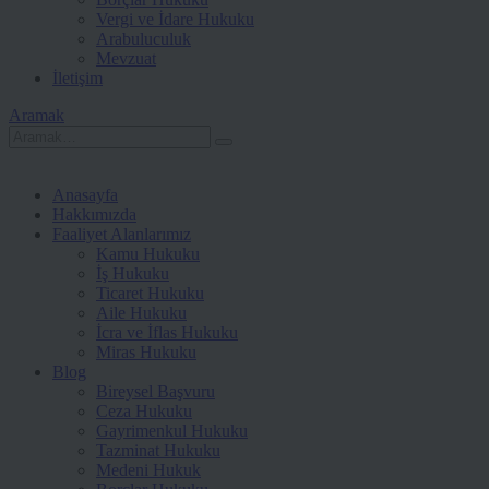
Vergi ve İdare Hukuku
Arabuluculuk
Mevzuat
İletişim
Aramak
Anasayfa
Hakkımızda
Faaliyet Alanlarımız
Kamu Hukuku
İş Hukuku
Ticaret Hukuku
Aile Hukuku
İcra ve İflas Hukuku
Miras Hukuku
Blog
Bireysel Başvuru
Ceza Hukuku
Gayrimenkul Hukuku
Tazminat Hukuku
Medeni Hukuk