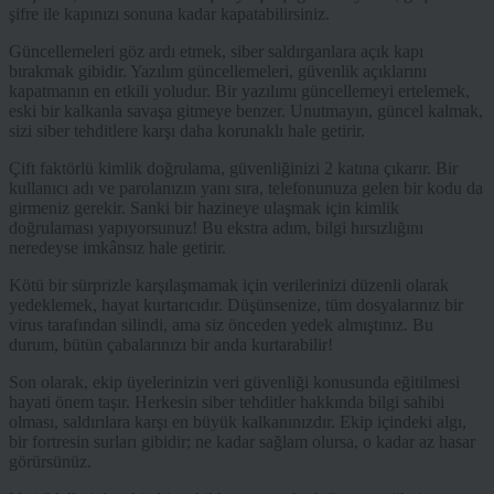
şifre ile kapınızı sonuna kadar kapatabilirsiniz.
Güncellemeleri göz ardı etmek, siber saldırganlara açık kapı
bırakmak gibidir. Yazılım güncellemeleri, güvenlik açıklarını
kapatmanın en etkili yoludur. Bir yazılımı güncellemeyi ertelemek,
eski bir kalkanla savaşa gitmeye benzer. Unutmayın, güncel kalmak,
sizi siber tehditlere karşı daha korunaklı hale getirir.
Çift faktörlü kimlik doğrulama, güvenliğinizi 2 katına çıkarır. Bir
kullanıcı adı ve parolanızın yanı sıra, telefonunuza gelen bir kodu da
girmeniz gerekir. Sanki bir hazineye ulaşmak için kimlik
doğrulaması yapıyorsunuz! Bu ekstra adım, bilgi hırsızlığını
neredeyse imkânsız hale getirir.
Kötü bir sürprizle karşılaşmamak için verilerinizi düzenli olarak
yedeklemek, hayat kurtarıcıdır. Düşünsenize, tüm dosyalarınız bir
virus tarafından silindi, ama siz önceden yedek almıştınız. Bu
durum, bütün çabalarınızı bir anda kurtarabilir!
Son olarak, ekip üyelerinizin veri güvenliği konusunda eğitilmesi
hayati önem taşır. Herkesin siber tehditler hakkında bilgi sahibi
olması, saldırılara karşı en büyük kalkanınızdır. Ekip içindeki algı,
bir fortresin surları gibidir; ne kadar sağlam olursa, o kadar az hasar
görürsünüz.