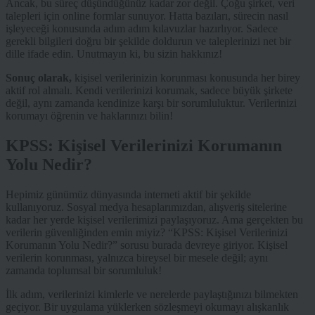
Ancak, bu süreç düşündüğünüz kadar zor değil. Çoğu şirket, veri
talepleri için online formlar sunuyor. Hatta bazıları, sürecin nasıl
işleyeceği konusunda adım adım kılavuzlar hazırlıyor. Sadece
gerekli bilgileri doğru bir şekilde doldurun ve taleplerinizi net bir
dille ifade edin. Unutmayın ki, bu sizin hakkınız!
Sonuç olarak,
kişisel verilerinizin korunması konusunda her birey
aktif rol almalı. Kendi verilerinizi korumak, sadece büyük şirkete
değil, aynı zamanda kendinize karşı bir sorumluluktur. Verilerinizi
korumayı öğrenin ve haklarınızı bilin!
KPSS: Kişisel Verilerinizi Korumanın
Yolu Nedir?
Hepimiz günümüz dünyasında interneti aktif bir şekilde
kullanıyoruz. Sosyal medya hesaplarımızdan, alışveriş sitelerine
kadar her yerde kişisel verilerimizi paylaşıyoruz. Ama gerçekten bu
verilerin güvenliğinden emin miyiz? “KPSS: Kişisel Verilerinizi
Korumanın Yolu Nedir?” sorusu burada devreye giriyor. Kişisel
verilerin korunması, yalnızca bireysel bir mesele değil; aynı
zamanda toplumsal bir sorumluluk!
İlk adım, verilerinizi kimlerle ve nerelerde paylaştığınızı bilmekten
geçiyor. Bir uygulama yüklerken sözleşmeyi okumayı alışkanlık