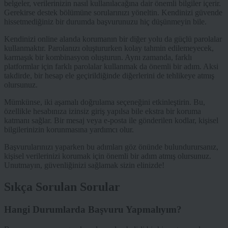
belgeler, verilerinizin nasıl kullanılacağına dair önemli bilgiler içerir.
Gerekirse destek bölümüne sorularınızı yöneltin. Kendinizi güvende
hissetmediğiniz bir durumda başvurunuzu hiç düşünmeyin bile.
Kendinizi online alanda korumanın bir diğer yolu da güçlü parolalar
kullanmaktır. Parolanızı oluştururken kolay tahmin edilemeyecek,
karmaşık bir kombinasyon oluşturun. Aynı zamanda, farklı
platformlar için farklı parolalar kullanmak da önemli bir adım. Aksi
takdirde, bir hesap ele geçirildiğinde diğerlerini de tehlikeye atmış
olursunuz.
Mümkünse, iki aşamalı doğrulama seçeneğini etkinleştirin. Bu,
özellikle hesabınıza izinsiz giriş yapılsa bile ekstra bir koruma
katmanı sağlar. Bir mesaj veya e-posta ile gönderilen kodlar, kişisel
bilgilerinizin korunmasına yardımcı olur.
Başvurularınızı yaparken bu adımları göz önünde bulundurursanız,
kişisel verilerinizi korumak için önemli bir adım atmış olursunuz.
Unutmayın, güvenliğinizi sağlamak sizin elinizde!
Sıkça Sorulan Sorular
Hangi Durumlarda Başvuru Yapmalıyım?