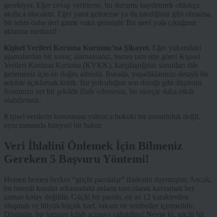
gerekiyor. Eğer cevap verirlerse, bu durumu kaydetmek oldukça
akıllıca olacaktır. Eğer yanıt gelmezse ya da istediğiniz gibi olmazsa,
bir adım daha ileri gitme vakti gelmiştir. Bir nevi yola çıktığınız
aktarma merkezi!
Kişisel Verileri Koruma Kurumu’na Şikayet.
Eğer yukarıdaki
aşamalardan bir sonuç alamazsanız, burası tam size göre! Kişisel
Verileri Koruma Kurumu (KVKK), karşılaştığınız sorunları dile
getirmeniz için en doğru adrestir. Burada, yaşadıklarınızı detaylı bir
şekilde açıklamak kritik. Bir yolculuğun son durağı gibi düşünün.
Sorunuzu net bir şekilde ifade ederseniz, bu süreçte daha etkili
olabilirsiniz.
Kişisel verilerin korunması yalnızca hukuki bir zorunluluk değil,
aynı zamanda bireysel bir haktır.
Veri İhlalini Önlemek İçin Bilmeniz
Gereken 5 Başvuru Yöntemi!
Hemen hemen herkes “güçlü parolalar” ifadesini duymuştur. Ancak,
bu önemli kuralın arkasındaki anlamı tam olarak kavramak her
zaman kolay değildir. Güçlü bir parola, en az 12 karakterden
oluşmalı ve büyük/küçük harf, rakam ve semboller içermelidir.
Düşünün, bir hırsızın kilidi açmaya çalıştığını! Neyse ki, güçlü bir