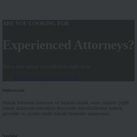
ARE YOU LOOKING FOR
Experienced Attorneys?
Get a free initial consultation right now
REQUEST CONSULTATION
Hakkımızda
Hukuk büromun kurucusu ve başkanı olarak, uzun yıllardır çeşitli
hukuk dallarında edindiğim deneyimle müvekkillerime kaliteli,
güvenilir ve çözüm odaklı hukuki hizmetler sunuyorum.
Sayfalar