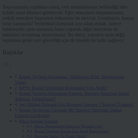
Başvurunuzu yaptıktan sonra, veri sorumlusunun belirlediği süre
içinde yanıt almanız gerekecek. Eğer amacınıza ulaşamazsanız,
yetkili mercilere başvurma imkanınız da mevcut. Unutmayın, kanun
sizin yanınızda! Verilerinizi korumak için adım atmak, sadece
hakkınızdır; aynı zamanda bunu yaparak diğer bireylerin de
haklarını savunmuş oluyorsunuz. Bu süreç, yalnızca sizin değil,
toplumun genel veri güvenliği için de önemli bir katkı sağlıyor.
Başlıklar
Kişisel Verilerin Korunması: Haklarınızı Bilin, Başvurunuzu
Yapın!
KPSS: Kişisel Verilerinizi Korumanın Yolu Nedir?
Kişisel Verilerin Korunması Kanunu: Başvuru Sürecinde Hangi
Adımları İzlemelisiniz?
Veri İhlalini Önlemek İçin Bilmeniz Gereken 5 Başvuru Yöntemi!
Kişisel Verileriniz Güvende Mi? Başvuru Sürecinde Dikkat
Etmeniz Gerekenler
Sıkça Sorulan Sorular
Hangi Durumlarda Başvuru Yapmalıyım?
Kişisel Verilere Erişim İçin Nasıl Başvurulur?
Başvuru Süreci Ne Kadar Sürer?