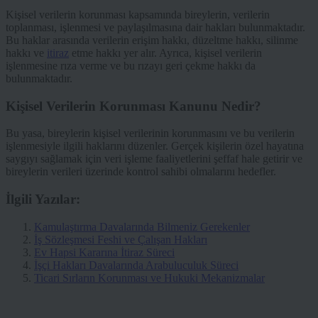
Kişisel verilerin korunması kapsamında bireylerin, verilerin
toplanması, işlenmesi ve paylaşılmasına dair hakları bulunmaktadır.
Bu haklar arasında verilerin erişim hakkı, düzeltme hakkı, silinme
hakkı ve
itiraz
etme hakkı yer alır. Ayrıca, kişisel verilerin
işlenmesine rıza verme ve bu rızayı geri çekme hakkı da
bulunmaktadır.
Kişisel Verilerin Korunması Kanunu Nedir?
Bu yasa, bireylerin kişisel verilerinin korunmasını ve bu verilerin
işlenmesiyle ilgili haklarını düzenler. Gerçek kişilerin özel hayatına
saygıyı sağlamak için veri işleme faaliyetlerini şeffaf hale getirir ve
bireylerin verileri üzerinde kontrol sahibi olmalarını hedefler.
İlgili Yazılar:
Kamulaştırma Davalarında Bilmeniz Gerekenler
İş Sözleşmesi Feshi ve Çalışan Hakları
Ev Hapsi Kararına İtiraz Süreci
İşçi Hakları Davalarında Arabuluculuk Süreci
Ticari Sırların Korunması ve Hukuki Mekanizmalar