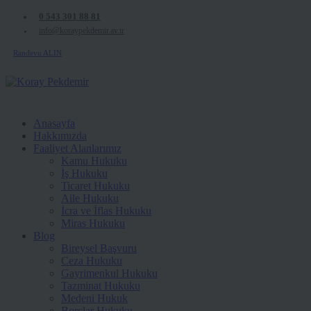
0 543 301 88 81
info@koraypekdemir.av.tr
Randevu ALIN
Anasayfa
Hakkımızda
Faaliyet Alanlarımız
Kamu Hukuku
İş Hukuku
Ticaret Hukuku
Aile Hukuku
İcra ve İflas Hukuku
Miras Hukuku
Blog
Bireysel Başvuru
Ceza Hukuku
Gayrimenkul Hukuku
Tazminat Hukuku
Medeni Hukuk
Borçlar Hukuku