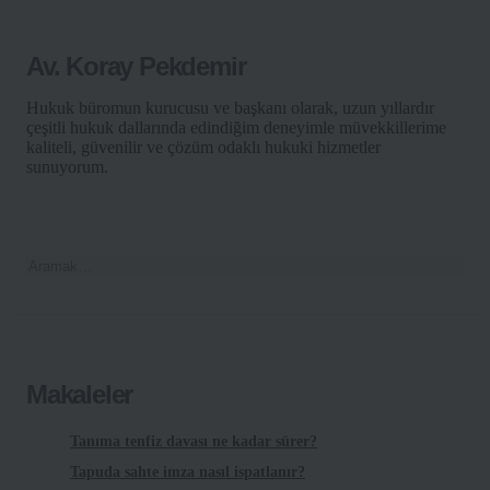
Av. Koray Pekdemir
Hukuk büromun kurucusu ve başkanı olarak, uzun yıllardır
çeşitli hukuk dallarında edindiğim deneyimle müvekkillerime
kaliteli, güvenilir ve çözüm odaklı hukuki hizmetler
sunuyorum.
Makaleler
Tanıma tenfiz davası ne kadar sürer?
Tapuda sahte imza nasıl ispatlanır?