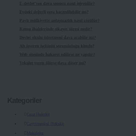
E-devlet’ten dava sonucu nasıl öğrenilir?
Evdeki değerli eşya haczedilebilir mi?
Paylı mülkiyette anlaşmazlık nasıl çözülür?
Kamu ihalelerinde şikayet süresi nedir?
Devlet okulu öğretmeni dava açabilir mi?
Alt işveren işçisinin sorumluluğu kimde?
Web sitesinde hakaret edilirse ne yapılır?
Vekalet veren ölürse dava düşer mi?
Kategoriler
Ceza Hukuku
Gayrimenkul Hukuku
Makaleler