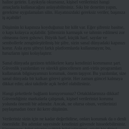
haline getirin. Layıkıyla okursanız, kişisel verilerinizi hangi
amaçlarla kullanacağını anlayabilirsiniz. Sıkı bir denetim yapın,
gerekirse uygulamaları silin. Hayatınızdaki gereksiz veriler, başınıza
iş açabilir!
Düşünün ki kapınıza koyduğunuz bir kilit var. Eğer şifreniz basitse,
o kapı kolayca açılabilir. Şifrenizin karmaşık ve tahmin edilmesi zor
olmasına özen gshowi. Büyük harf, küçük harf, sayılar ve
sembollerle zenginleştirilmiş bir şifre, sizin sanal dünyadaki kapınızı
korur. Asla aynı şifreyi farklı platformlarda kullanmayın; bu,
hırsızların işini kolaylaştırır.
Sanal dünyada gezinen tehlikelere karşı kendinizi korumanız şart.
Güvenlik yazılımları ve sürekli güncellenen anti-virüs programları
kullanarak bilgisayarınızı korumak, önem taşıyor. Bu yazılımlar, size
sanal dünyada bir kalkan görevi görür. Her zaman güncel kalmaya
dikkat edin; aksi takdirde açık hedef olabilirsiniz.
Hangi şirketlerle bağlantı kuruyorsunuz? Ortaklıklarınıza dikkat!
Güvendiğiniz markalarla çalışmak, kişisel verilerinizi koruma
yolunda önemli bir adımdır. Ancak, ne olursa olsun, verilerinizi
paylaşmadan önce iki kere düşünün.
Verileriniz sizin için ne kadar değerlidirse, onları korumak da o denli
önemlidir. Bu adımlar sayesinde kendinizi güvende hissedebilirsiniz.