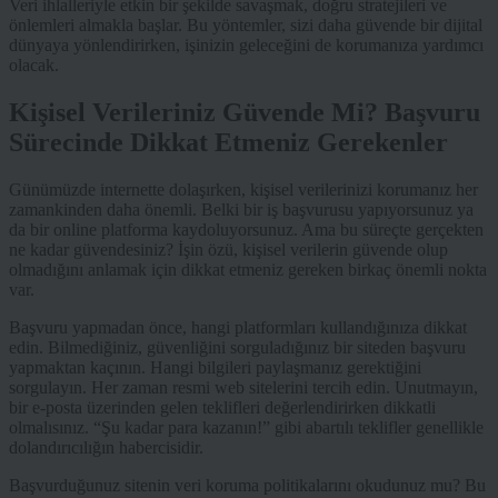
Veri ihlalleriyle etkin bir şekilde savaşmak, doğru stratejileri ve
önlemleri almakla başlar. Bu yöntemler, sizi daha güvende bir dijital
dünyaya yönlendirirken, işinizin geleceğini de korumanıza yardımcı
olacak.
Kişisel Verileriniz Güvende Mi? Başvuru
Sürecinde Dikkat Etmeniz Gerekenler
Günümüzde internette dolaşırken, kişisel verilerinizi korumanız her
zamankinden daha önemli. Belki bir iş başvurusu yapıyorsunuz ya
da bir online platforma kaydoluyorsunuz. Ama bu süreçte gerçekten
ne kadar güvendesiniz? İşin özü, kişisel verilerin güvende olup
olmadığını anlamak için dikkat etmeniz gereken birkaç önemli nokta
var.
Başvuru yapmadan önce, hangi platformları kullandığınıza dikkat
edin. Bilmediğiniz, güvenliğini sorguladığınız bir siteden başvuru
yapmaktan kaçının. Hangi bilgileri paylaşmanız gerektiğini
sorgulayın. Her zaman resmi web sitelerini tercih edin. Unutmayın,
bir e-posta üzerinden gelen teklifleri değerlendirirken dikkatli
olmalısınız. “Şu kadar para kazanın!” gibi abartılı teklifler genellikle
dolandırıcılığın habercisidir.
Başvurduğunuz sitenin veri koruma politikalarını okudunuz mu? Bu