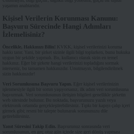
Unutmayın, bilgi güçtür; sağlıklı bilgi yönetimi, güçlü bir dijital
yaşamın anahtarıdır.
Kişisel Verilerin Korunması Kanunu:
Başvuru Sürecinde Hangi Adımları
İzlemelisiniz?
Öncelikle, Hakkınızı Bilin!
KVKK, kişisel verilerinizi koruma
hakkı tanır. Yani, bir şirket sizinle ilgili bilgi toplarken, bunu hukuka
uygun bir şekilde yapmalı. Bu, kullanıcı olarak sizin en temel
hakkınız. Eğer bir şirkete hangi verilerinizi topladığını sormak
isterseniz, bu tamamen hakkınızdır. Unutmayın, bilgilendirilmek
sizin hakkınızdır!
Veri Sorumlusuna Başvuru Yapın.
Eğer kişisel verilerinizin
işlenmesiyle ilgili bir sorun yaşıyorsanız, ilk adım veri sorumlusuna
başvurmak. Veri sorumlusunun iletişim bilgileri genellikle şirketin
web sitesinde bulunur. Bu noktada, başvurunuzu yazılı veya
elektronik ortamda gerçekleştirebilirsiniz. Tıpkı bir kapıyı çalıp içeri
girmek gibi; resmi bir talepte bulunarak sorununuzu dile
getirebilirsiniz.
Yanıt Süresini Takip Edin.
Başvurunuz sonrasında veri
sorumlusunun, en geç otuz gün içinde size geri dönüş yapması