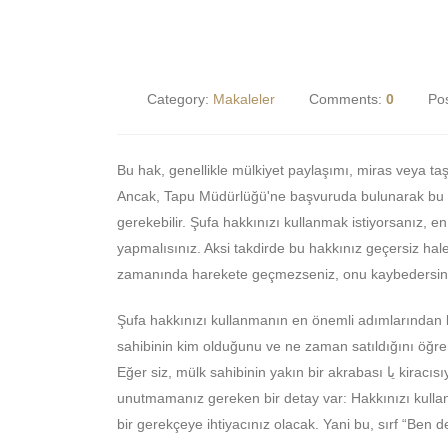
Category:
Makaleler
Comments:
0
Po
Bu hak, genellikle mülkiyet paylaşımı, miras veya ta
Ancak, Tapu Müdürlüğü'ne başvuruda bulunarak bu hak
gerekebilir. Şufa hakkınızı kullanmak istiyorsanız, e
yapmalısınız. Aksi takdirde bu hakkınız geçersiz hale 
zamanında harekete geçmezseniz, onu kaybedersin
Şufa hakkınızı kullanmanın en önemli adımlarından b
sahibinin kim olduğunu ve ne zaman satıldığını öğr
Eğer siz, mülk sahibinin yakın bir akrabası یا kiracısıysanız, şufa hakkınızı kullanmak daha da kolay olacaktır. Fakat,
unutmamanız gereken bir detay var: Hakkınızı kulla
bir gerekçeye ihtiyacınız olacak. Yani bu, sırf “Ben 