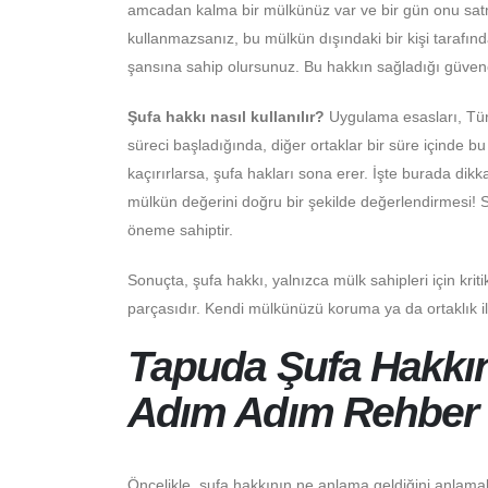
amcadan kalma bir mülkünüz var ve bir gün onu satm
kullanmazsanız, bu mülkün dışındaki bir kişi tarafında
şansına sahip olursunuz. Bu hakkın sağladığı güvence
Şufa hakkı nasıl kullanılır?
Uygulama esasları, Türk
süreci başladığında, diğer ortaklar bir süre içinde bu 
kaçırırlarsa, şufa hakları sona erer. İşte burada dik
mülkün değerini doğru bir şekilde değerlendirmesi! Sat
öneme sahiptir.
Sonuçta, şufa hakkı, yalnızca mülk sahipleri için krit
parçasıdır. Kendi mülkünüzü koruma ya da ortaklık i
Tapuda Şufa Hakkın
Adım Adım Rehber
Öncelikle, şufa hakkının ne anlama geldiğini anlamak 