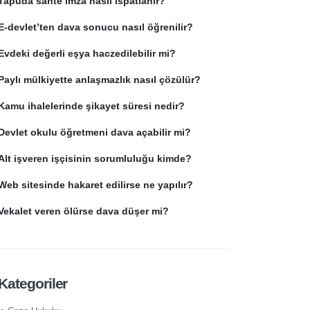
Tapuda sahte imza nasıl ispatlanır?
E-devlet’ten dava sonucu nasıl öğrenilir?
Evdeki değerli eşya haczedilebilir mi?
Paylı mülkiyette anlaşmazlık nasıl çözülür?
Kamu ihalelerinde şikayet süresi nedir?
Devlet okulu öğretmeni dava açabilir mi?
Alt işveren işçisinin sorumluluğu kimde?
Web sitesinde hakaret edilirse ne yapılır?
Vekalet veren ölürse dava düşer mi?
Kategoriler