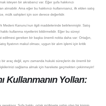
ak isteyen bir akrabanız var. Eğer şufa hakkınızı
n alınabilir. Ama eğer bu hakkınızı kullanırsanız, ilk elden satış
, mülk sahipleri için son derece değerlidir.
 Medeni Kanunu'nun ilgili maddelerinde belirlenmiştir. Satış
hakkı kullanma niyetlerini bildirmelidir. Eğer bu süreyi
kat edilmesi gereken bir başka önemli nokta daha var: Ortağın,
ış fiyatının makul olması, uygun bir alım işlemi için kritik
ik bir araç değil, aynı zamanda hukuki süreçlerin de önemli bir
lişkilerinizi sağlama almak için harekete geçmekten çekinmeyin!
ı Kullanmanın Yolları:
gerekiyor. Şufa hakkı, ortak mülkiyete sahip olan bir kişinin,