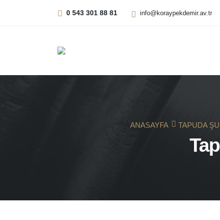
0 543 301 88 81
info@koraypekdemir.av.tr
ANASAYFA
TAPUDA ŞUF
Tap