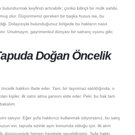
lundurmak keyfinizi artırabilir; çünkü bilinçli bir mülk sahibi,
tmuş olur. Düşünmeniz gereken bir başka husus ise, bu
rdiği. Dolayısıyla bulunduğunuz bölgede bu hakların nasıl
caktır. Unutmayın, gayrimenkul dünyası bir satranç oyunu gibi;
 Tapuda Doğan Öncelik
öncelik hakkını ifade eder. Yani, bir taşınmaz satıldığında, o
an kişiler, ilk satın alma şansını elde eder. Peki, bu hak tam
 bakalım.
ni satıyor. Eğer şufa hakkınızı kullanmak istiyorsanız, bu satış
zun evi, tapuda sizinle aynı konumda olduğu için, ilk alım
ğı düşüncesiyle hemen harekete geçebilirsiniz. Şufa hakkı,