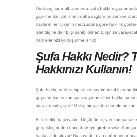
Herhangi bir mülk alımında, şufa hakkını göz önünde bu
gayrimenkul yatırımını daha sağlam bir zemine otur
hakların her ülkenin mevzuatına göre farklılık göste
işlendiğine dair bilgi sahibi olmanız, işinize yaraya
hamlelerinizi iyi düşünmelisiniz!
Şufa Hakkı Nedir?
Hakkınızı Kullanın!
Şufa hakkı, mülk sahiplerinin gayrimenkul üzerindeki 
gayrimenkulün komşusu veya belirli bir hakka sahip ol
olarak nasıl işliyor? Gelin, biraz daha derinlemesine
Bir örnekle başlayalım. Düşünün ki, yan komşunuz evi
gerçekleşmeden önce devreye girebilirsiniz. Komşunu
hakkı sizde oluyor! Bu sayede, evin değerinin artaca