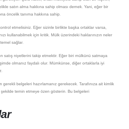
elikle satın alma hakkına sahip olması demek. Yani, eğer bir
ona öncelik tanıma hakkına sahip.
rol etmelisiniz. Eğer sizinle birlikte başka ortaklar varsa,
zı kullanabilmek için kritik. Mülk üzerindeki haklarınızın neler
temel sağlar.
 satış niyetlerini takip etmektir. Eğer biri mülkünü satmaya
işimde olmanız faydalı olur. Mümkünse, diğer ortaklarla iyi
z.
n gerekli belgeleri hazırlamanız gerekecek. Tarafınıza ait kimlik
bir şekilde temin etmeye özen gösterin. Bu belgeleri
lar