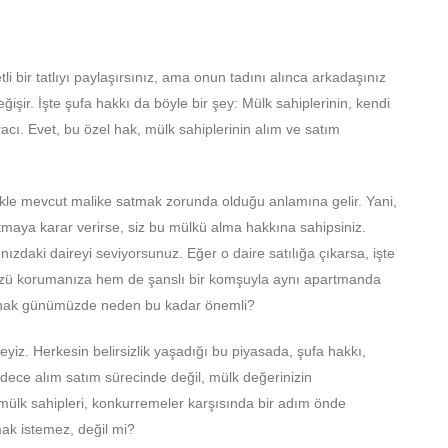
 bir tatlıyı paylaşırsınız, ama onun tadını alınca arkadaşınız
şir. İşte şufa hakkı da böyle bir şey: Mülk sahiplerinin, kendi
racı. Evet, bu özel hak, mülk sahiplerinin alım ve satım
likle mevcut malike satmak zorunda olduğu anlamına gelir. Yani,
aya karar verirse, siz bu mülkü alma hakkına sahipsiniz.
zdaki daireyi seviyorsunuz. Eğer o daire satılığa çıkarsa, işte
üzü korumanıza hem de şanslı bir komşuyla aynı apartmanda
 hak günümüzde neden bu kadar önemli?
deyiz. Herkesin belirsizlik yaşadığı bu piyasada, şufa hakkı,
adece alım satım sürecinde değil, mülk değerinizin
mülk sahipleri, konkurremeler karşısında bir adım önde
lmak istemez, değil mi?