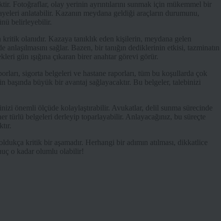
ektir. Fotoğraflar, olay yerinin ayrıntılarını sunmak için mükemmel bir
kayeleri anlatabilir. Kazanın meydana geldiği araçların durumunu,
ü belirleyebilir.
n kritik olanıdır. Kazaya tanıklık eden kişilerin, meydana gelen
e anlaşılmasını sağlar. Bazen, bir tanığın dediklerinin etkisi, tazminatın
ekleri gün ışığına çıkaran birer anahtar görevi görür.
orları, sigorta belgeleri ve hastane raporları, tüm bu koşullarda çok
n başında büyük bir avantaj sağlayacaktır. Bu belgeler, talebinizi
nizi önemli ölçüde kolaylaştırabilir. Avukatlar, delil sunma sürecinde
er türlü belgeleri derleyip toparlayabilir. Anlayacağınız, bu süreçte
tır.
 oldukça kritik bir aşamadır. Herhangi bir adımın atılması, dikkatlice
nuç o kadar olumlu olabilir!