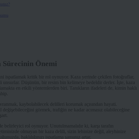
sınız?
unumu
a Sürecinin Önemi
ni ispatlamak kritik bir rol oynuyor. Kaza yerinde çekilen fotoğraflar,
i unsurlar. Düşünün, bir resim bin kelimeye bedeldir derler. İşte, kaza
lamakta en etkili yöntemlerden biri. Tanıkların ifadeleri de, kimin haklı
ahip.
avranmak, kaybolabilecek delilleri korumak açısından hayati.
 değişebileceğini görmek, trafiğin ne kadar acımasız olabileceğine
şart.
 belirleyici rol oynuyor. Unutulmamalıdır ki, karşı tarafın
etiminizde olmayan bir kaza delili, sizin lehinize değil, aleyhinize
ğunuzda, haklılığınızı ispatlama şansınız artar.