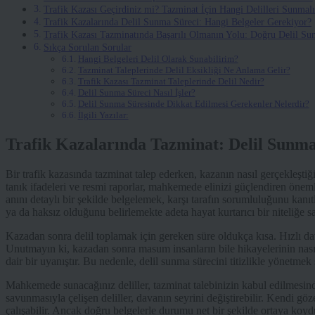
Trafik Kazası Geçirdiniz mi? Tazminat İçin Hangi Delilleri Sunmalı
Trafik Kazalarında Delil Sunma Süreci: Hangi Belgeler Gerekiyor?
Trafik Kazası Tazminatında Başarılı Olmanın Yolu: Doğru Delil S
Sıkça Sorulan Sorular
Hangi Belgeleri Delil Olarak Sunabilirim?
Tazminat Taleplerinde Delil Eksikliği Ne Anlama Gelir?
Trafik Kazası Tazminat Taleplerinde Delil Nedir?
Delil Sunma Süreci Nasıl İşler?
Delil Sunma Süresinde Dikkat Edilmesi Gerekenler Nelerdir?
İlgili Yazılar:
Trafik Kazalarında Tazminat: Delil Sunm
Bir trafik kazasında tazminat talep ederken, kazanın nasıl gerçekleştiği
tanık ifadeleri ve resmi raporlar, mahkemede elinizi güçlendiren öneml
anını detaylı bir şekilde belgelemek, karşı tarafın sorumluluğunu kanıt
ya da haksız olduğunu belirlemekte adeta hayat kurtarıcı bir niteliğe s
Kazadan sonra delil toplamak için gereken süre oldukça kısa. Hızlı d
Unutmayın ki, kazadan sonra masum insanların bile hikayelerinin nasıl
dair bir uyanıştır. Bu nedenle, delil sunma sürecini titizlikle yönetmek 
Mahkemede sunacağınız deliller, tazminat talebinizin kabul edilmesinde
savunmasıyla çelişen deliller, davanın seyrini değiştirebilir. Kendi göz
çalışabilir. Ancak doğru belgelerle durumu net bir şekilde ortaya koydu