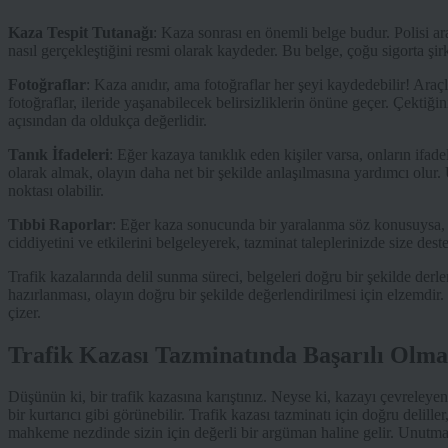
Kaza Tespit Tutanağı
: Kaza sonrası en önemli belge budur. Polisi ar
nasıl gerçekleştiğini resmi olarak kaydeder. Bu belge, çoğu sigorta şirk
Fotoğraflar
: Kaza anıdır, ama fotoğraflar her şeyi kaydedebilir! Araç
fotoğraflar, ileride yaşanabilecek belirsizliklerin önüne geçer. Çektiğin
açısından da oldukça değerlidir.
Tanık İfadeleri
: Eğer kazaya tanıklık eden kişiler varsa, onların ifad
olarak almak, olayın daha net bir şekilde anlaşılmasına yardımcı olur
noktası olabilir.
Tıbbi Raporlar
: Eğer kaza sonucunda bir yaralanma söz konusuysa, tı
ciddiyetini ve etkilerini belgeleyerek, tazminat taleplerinizde size deste
Trafik kazalarında delil sunma süreci, belgeleri doğru bir şekilde de
hazırlanması, olayın doğru bir şekilde değerlendirilmesi için elzemdir. 
çizer.
Trafik Kazası Tazminatında Başarılı Olm
Düşünün ki, bir trafik kazasına karıştınız. Neyse ki, kazayı çevreleyen
bir kurtarıcı gibi görünebilir. Trafik kazası tazminatı için doğru deliller
mahkeme nezdinde sizin için değerli bir argüman haline gelir. Unutmay