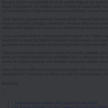
İlk adım, kazanın gerçekleştiği anı en iyi şekilde belgesel hale getirm
araçtır. Düşünsenize, bir fotoğraf yüzlerce kelimenin anlatamadığı hi
çevresel faktörleri ve diğer önemli unsurları belgelemek, davanın yönün
Tanık ifadeleri, tazminat talebinde sunulan deliller arasında belki de e
olayların ne şekilde geliştiğini anlatmaları, durumun daha net bir şekild
miktarını bile değiştirebilir. Kısacası, bu ifadeler birçok durumda gerç
Ayrıca, tazminat talebinde sunulması gereken belgeler var. Polisiye rap
önemli bir rol oynar. Bu belgeleri toplamak ve düzenlemek, size süreci
güçlendirecek ve karşı tarafın iddialarına karşı elinizi güçlendirecektir.
Trafik kazası tazminat taleplerinde uzman bir avukatla çalışmak, süreci
neleri göz önünde bulundurmanız gerektiğini bilir ve ihtiyacınız olan h
uzman bir rehberle çalışmak, size zorlukları aşmanızda yardımcı olacak
Sonuç itibarıyla, trafik kazası tazminat taleplerinde delil sunma süreci
planlanmalıdır. Unutmayın, bu süreçte ne kadar iyi hazırlanırsanız, so
Başlıklar
Trafik Kazalarında Tazminat: Delil Sunma Sürecinin Önemi
Bir Kazanın Ardındaki Gerçekler: Tazminat Sürecinde Delil Temini