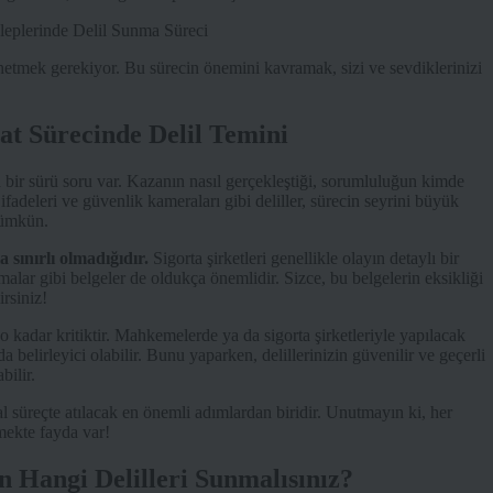
önetmek gerekiyor. Bu sürecin önemini kavramak, sizi ve sevdiklerinizi
t Sürecinde Delil Temini
bir sürü soru var. Kazanın nasıl gerçekleştiği, sorumluluğun kimde
fadeleri ve güvenlik kameraları gibi deliller, sürecin seyrini büyük
mümkün.
a sınırlı olmadığıdır.
Sigorta şirketleri genellikle olayın detaylı bir
malar gibi belgeler de oldukça önemlidir. Sizce, bu belgelerin eksikliği
rsiniz!
o kadar kritiktir. Mahkemelerde ya da sigorta şirketleriyle yapılacak
a belirleyici olabilir. Bunu yaparken, delillerinizin güvenilir ve geçerli
bilir.
l süreçte atılacak en önemli adımlardan biridir. Unutmayın ki, her
tmekte fayda var!
n Hangi Delilleri Sunmalısınız?