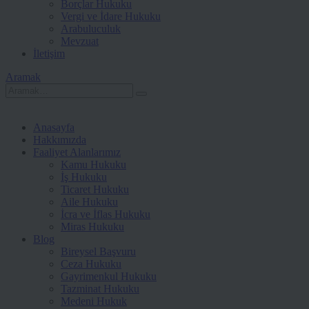
Borçlar Hukuku
Vergi ve İdare Hukuku
Arabuluculuk
Mevzuat
İletişim
Aramak
Anasayfa
Hakkımızda
Faaliyet Alanlarımız
Kamu Hukuku
İş Hukuku
Ticaret Hukuku
Aile Hukuku
İcra ve İflas Hukuku
Miras Hukuku
Blog
Bireysel Başvuru
Ceza Hukuku
Gayrimenkul Hukuku
Tazminat Hukuku
Medeni Hukuk