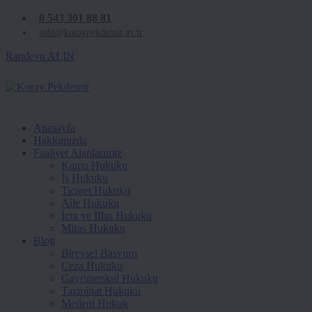
0 543 301 88 81
info@koraypekdemir.av.tr
Randevu ALIN
Anasayfa
Hakkımızda
Faaliyet Alanlarımız
Kamu Hukuku
İş Hukuku
Ticaret Hukuku
Aile Hukuku
İcra ve İflas Hukuku
Miras Hukuku
Blog
Bireysel Başvuru
Ceza Hukuku
Gayrimenkul Hukuku
Tazminat Hukuku
Medeni Hukuk