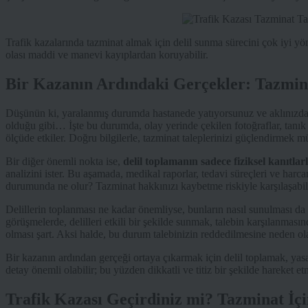
Trafik kazalarında tazminat almak için delil sunma sürecini çok iyi y
olası maddi ve manevi kayıplardan koruyabilir.
Bir Kazanın Ardındaki Gerçekler: Tazmina
Düşünün ki, yaralanmış durumda hastanede yatıyorsunuz ve aklınızda 
olduğu gibi… İşte bu durumda, olay yerinde çekilen fotoğraflar, tanık i
ölçüde etkiler. Doğru bilgilerle, tazminat taleplerinizi güçlendirmek 
Bir diğer önemli nokta ise,
delil toplamanın sadece fiziksel kanıtlarl
analizini ister. Bu aşamada, medikal raporlar, tedavi süreçleri ve harca
durumunda ne olur? Tazminat hakkınızı kaybetme riskiyle karşılaşabili
Delillerin toplanması ne kadar önemliyse, bunların nasıl sunulması da 
görüşmelerde, delilleri etkili bir şekilde sunmak, talebin karşılanmasınd
olması şart. Aksi halde, bu durum talebinizin reddedilmesine neden ola
Bir kazanın ardından gerçeği ortaya çıkarmak için delil toplamak, yasa
detay önemli olabilir; bu yüzden dikkatli ve titiz bir şekilde hareket e
Trafik Kazası Geçirdiniz mi? Tazminat İçi