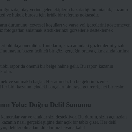
adığınızda, olay yerine gelen ekiplerin hazırladığı bu tutanak, kazanın
eti ve hukuk bürosu için kritik bir referans noktasıdır.
ların durumunu, çevresel koşulları ve varsa yol işaretlerini göstermeyen
iz fotoğraflar, anlatmak istediklerinizi görsellerle desteklemek
eleri oldukça önemlidir. Tanıkların, kaza anındaki gözlemlerini yazılı
. Unutmayın, bazen üçüncü bir göz, gerçeğin ortaya çıkmasında kırılma
bbi rapor da önemli bir belge haline gelir. Bu rapor, kazanın
k olur.
rlemek ve sunmakla başlar. Her adımda, bu belgelerin özenle
Her biri, kazanın içindeki parçaları bir araya getirerek, net bir resim
anın Yolu: Doğru Delil Sunumu
 kameralar var ve tanıklar sizi destekliyor. Bu durum, sizin açınızdan
, kazanın nasıl gerçekleştiğine dair açık bir tablo çizer. Her delil,
ın, deliller olmadan iddialarınız havada kalır!