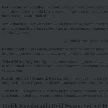
Kaza Yerine Ait Görseller
: İlk olarak, kaza yerinden çekilen fotoğra
anındaki yerleşimi, yoldaki izler… Bunların hepsi, olayın nasıl gerçekl
ifadelerden çok daha etkili olabilir.
Tanık İfadeleri
: Eğer kazaya tanık olan kişiler varsa, onların ifadeler
ne gördüklerini detaylı bir şekilde aktarması, gerçekten ne olduğunu o
almakta fayda var.
Resmi Belgeler
: Kaza raporu, polis tutanağı veya hastaneden aldığını
belgeler, olayın resmi kaydını oluşturur ve hukuki süreçte sizi destekle
Tedavi Süreci Belgeleri
: Eğer kaza sonrasında tıbbi yardım aldıysanız
hastane faturaları ve fiziksel rehabilitasyon kayıtları, yaşadığınız fi
yardımcı olur.
Kayıtlı Telefon Görüşmeleri
: Eğer kazadan önce veya sonra, kazayı 
oldukça değerlidir. Sigorta şirketleriyle yaptığınız konuşmalar, alacağın
Tüm bu delilleri toplamak, sürecin başından itibaren haklarınızı koru
taleplerinizin kabul edilme şansını artırır. Unutmayın, ne kadar çok ve ç
Trafik Kazalarında Delil Sunma Süreci: H