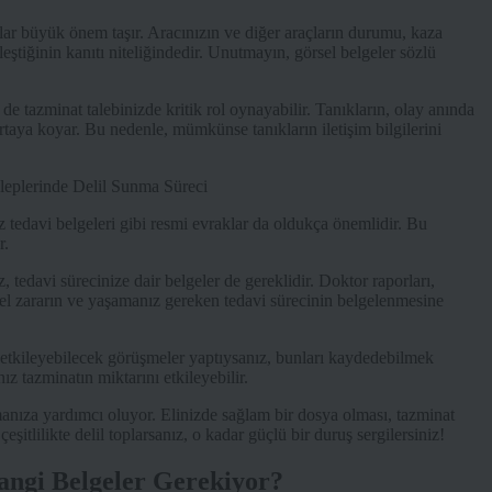
flar büyük önem taşır. Aracınızın ve diğer araçların durumu, kaza
eştiğinin kanıtı niteliğindedir. Unutmayın, görsel belgeler sözlü
i de tazminat talebinizde kritik rol oynayabilir. Tanıkların, olay anında
rtaya koyar. Bu nedenle, mümkünse tanıkların iletişim bilgilerini
z tedavi belgeleri gibi resmi evraklar da oldukça önemlidir. Bu
r.
, tedavi sürecinize dair belgeler de gereklidir. Doktor raporları,
ziksel zararın ve yaşamanız gereken tedavi sürecinin belgelenmesine
etkileyebilecek görüşmeler yaptıysanız, bunları kaydedebilmek
ız tazminatın miktarını etkileyebilir.
manıza yardımcı oluyor. Elinizde sağlam bir dosya olması, tazminat
eşitlilikte delil toplarsanız, o kadar güçlü bir duruş sergilersiniz!
angi Belgeler Gerekiyor?