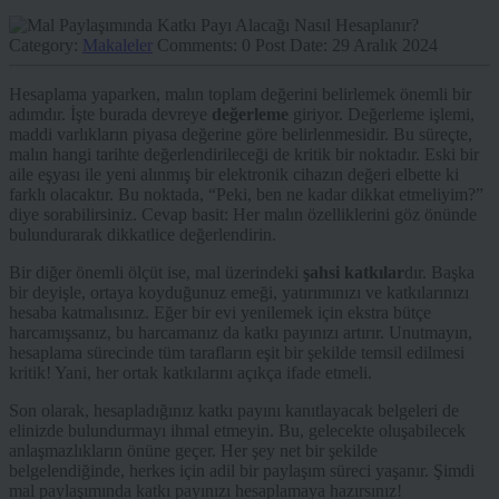
Category:
Makaleler
Comments:
0
Post Date:
29 Aralık 2024
Hesaplama yaparken, malın toplam değerini belirlemek önemli bir
adımdır. İşte burada devreye
değerleme
giriyor. Değerleme işlemi,
maddi varlıkların piyasa değerine göre belirlenmesidir. Bu süreçte,
malın hangi tarihte değerlendirileceği de kritik bir noktadır. Eski bir
aile eşyası ile yeni alınmış bir elektronik cihazın değeri elbette ki
farklı olacaktır. Bu noktada, “Peki, ben ne kadar dikkat etmeliyim?”
diye sorabilirsiniz. Cevap basit: Her malın özelliklerini göz önünde
bulundurarak dikkatlice değerlendirin.
Bir diğer önemli ölçüt ise, mal üzerindeki
şahsi katkılar
dır. Başka
bir deyişle, ortaya koyduğunuz emeği, yatırımınızı ve katkılarınızı
hesaba katmalısınız. Eğer bir evi yenilemek için ekstra bütçe
harcamışsanız, bu harcamanız da katkı payınızı artırır. Unutmayın,
hesaplama sürecinde tüm tarafların eşit bir şekilde temsil edilmesi
kritik! Yani, her ortak katkılarını açıkça ifade etmeli.
Son olarak, hesapladığınız katkı payını kanıtlayacak belgeleri de
elinizde bulundurmayı ihmal etmeyin. Bu, gelecekte oluşabilecek
anlaşmazlıkların önüne geçer. Her şey net bir şekilde
belgelendiğinde, herkes için adil bir paylaşım süreci yaşanır. Şimdi
mal paylaşımında katkı payınızı hesaplamaya hazırsınız!