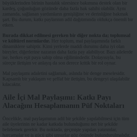
büyüklerinden birinin hastalık süresince bakımına destek olan bir
kardeş, çoğunluğun gözünde daha fazla hak sahibi olabilir. Aynı
zamanda, sağlanan yardımların genişliğine ve derinliğine bakmak
şart. Bu durum, katkı paylarının adil dağıtımında oldukça önemli bir
etken.
Burada dikkat edilmesi gereken bir diğer nokta da; toplumsal
ve kültürel normlardır.
Her toplum, mal paylaşımında farklı
dinamiklere sahiptir. Kimi yerlerde maddi durumu daha iyi olan
bireyler, diğerlerine nazaran daha fazla pay alabiliyor. Bazı ailelerde
ise, herkes eşit paya sahip olma eğilimindedir. Dolayısıyla, bu
süreçte iletişim ve anlayış da son derece kritik bir rol oynar.
Mal paylaşımı adaletini sağlamak, aslında bir denge meselesidir.
Kapsamlı bir yaklaşım ve şeffaf bir iletişim, bu dengeyi ulaşılabilir
kılacaktır.
Aile İçi Mal Paylaşımı: Katkı Payı
Alacağını Hesaplamanın Püf Noktaları
Öncelikle, mal paylaşımının adil bir şekilde yapılabilmesi için tüm
aile üyelerinin ne kadar katkıda bulunduğunu net bir şekilde
belirlemek gerekir. Bu noktada, geçmişte yapılan yatırımlar,
harcamalar ve iş gücü gibi unsurlar göz önünde bulundurulmalıdır.