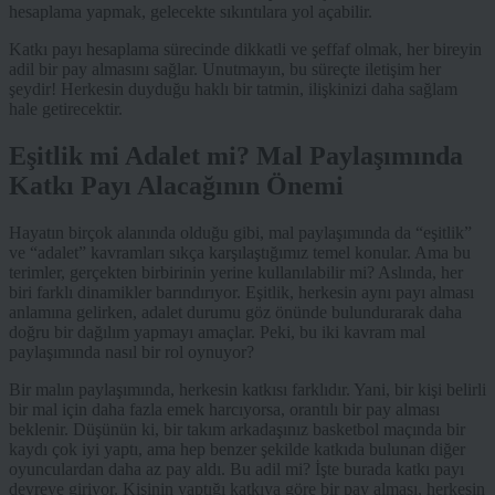
hesaplama yapmak, gelecekte sıkıntılara yol açabilir.
Katkı payı hesaplama sürecinde dikkatli ve şeffaf olmak, her bireyin
adil bir pay almasını sağlar. Unutmayın, bu süreçte iletişim her
şeydir! Herkesin duyduğu haklı bir tatmin, ilişkinizi daha sağlam
hale getirecektir.
Eşitlik mi Adalet mi? Mal Paylaşımında
Katkı Payı Alacağının Önemi
Hayatın birçok alanında olduğu gibi, mal paylaşımında da “eşitlik”
ve “adalet” kavramları sıkça karşılaştığımız temel konular. Ama bu
terimler, gerçekten birbirinin yerine kullanılabilir mi? Aslında, her
biri farklı dinamikler barındırıyor. Eşitlik, herkesin aynı payı alması
anlamına gelirken, adalet durumu göz önünde bulundurarak daha
doğru bir dağılım yapmayı amaçlar. Peki, bu iki kavram mal
paylaşımında nasıl bir rol oynuyor?
Bir malın paylaşımında, herkesin katkısı farklıdır. Yani, bir kişi belirli
bir mal için daha fazla emek harcıyorsa, orantılı bir pay alması
beklenir. Düşünün ki, bir takım arkadaşınız basketbol maçında bir
kaydı çok iyi yaptı, ama hep benzer şekilde katkıda bulunan diğer
oyunculardan daha az pay aldı. Bu adil mi? İşte burada katkı payı
devreye giriyor. Kişinin yaptığı katkıya göre bir pay alması, herkesin