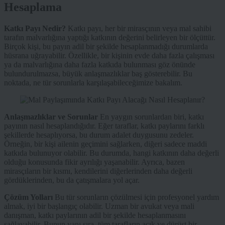
Hesaplama
Katkı Payı Nedir?
Katkı payı, her bir mirasçının veya mal sahibi
tarafın malvarlığına yaptığı katkının değerini belirleyen bir ölçüttür.
Birçok kişi, bu payın adil bir şekilde hesaplanmadığı durumlarda
hüsrana uğrayabilir. Özellikle, bir kişinin evde daha fazla çalışması
ya da malvarlığına daha fazla katkıda bulunması göz önünde
bulundurulmazsa, büyük anlaşmazlıklar baş gösterebilir. Bu
noktada, ne tür sorunlarla karşılaşabileceğimize bakalım.
Anlaşmazlıklar ve Sorunlar
En yaygın sorunlardan biri, katkı
payının nasıl hesaplandığıdır. Eğer taraflar, katkı paylarını farklı
şekillerde hesaplıyorsa, bu durum adalet duygusunu zedeler.
Örneğin, bir kişi ailenin geçimini sağlarken, diğeri sadece maddi
katkıda bulunuyor olabilir. Bu durumda, hangi katkının daha değerli
olduğu konusunda fikir ayrılığı yaşanabilir. Ayrıca, bazen
mirasçıların bir kısmı, kendilerini diğerlerinden daha değerli
gördüklerinden, bu da çatışmalara yol açar.
Çözüm Yolları
Bu tür sorunların çözülmesi için profesyonel yardım
almak, iyi bir başlangıç olabilir. Uzman bir avukat veya mali
danışman, katkı paylarının adil bir şekilde hesaplanmasını
sağlayabilir. Bunun yanı sıra, tüm tarafların açık ve dürüst bir