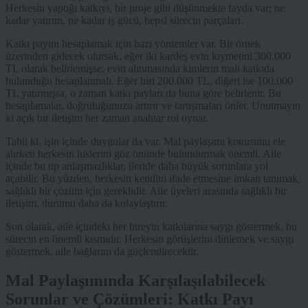
Herkesin yaptığı katkıyı, bir proje gibi düşünmekte fayda var; ne
kadar yatırım, ne kadar iş gücü, hepsi sürecin parçaları.
Katkı payını hesaplamak için bazı yöntemler var. Bir örnek
üzerinden gidecek olursak, eğer iki kardeş evin kıymetini 300.000
TL olarak belirlemişse, evin alınmasında kimlerin mali katkıda
bulunduğu hesaplanmalı. Eğer biri 200.000 TL, diğeri ise 100.000
TL yatırmışsa, o zaman katkı payları da buna göre belirlenir. Bu
hesaplamalar, doğruluğunuzu artırır ve tartışmaları önler. Unutmayın
ki açık bir iletişim her zaman anahtar rol oynar.
Tabii ki, işin içinde duygular da var. Mal paylaşımı konusunu ele
alırken herkesin hislerini göz önünde bulundurmak önemli. Aile
içinde bu tip anlaşmazlıklar, ileride daha büyük sorunlara yol
açabilir. Bu yüzden, herkesin kendini ifade etmesine imkan tanımak,
sağlıklı bir çözüm için gereklidir. Aile üyeleri arasında sağlıklı bir
iletişim, durumu daha da kolaylaştırır.
Son olarak, aile içindeki her bireyin katkılarına saygı göstermek, bu
sürecin en önemli kısmıdır. Herkesin görüşlerini dinlemek ve saygı
göstermek, aile bağlarını da güçlendirecektir.
Mal Paylaşımında Karşılaşılabilecek
Sorunlar ve Çözümleri: Katkı Payı