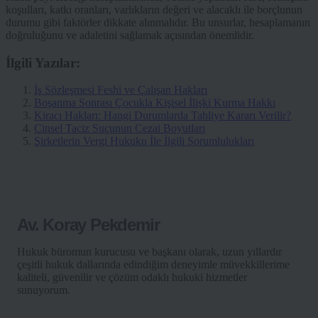
koşulları, katkı oranları, varlıkların değeri ve alacaklı ile borçlunun
durumu gibi faktörler dikkate alınmalıdır. Bu unsurlar, hesaplamanın
doğruluğunu ve adaletini sağlamak açısından önemlidir.
İlgili Yazılar:
İş Sözleşmesi Feshi ve Çalışan Hakları
Boşanma Sonrası Çocukla Kişisel İlişki Kurma Hakkı
Kiracı Hakları: Hangi Durumlarda Tahliye Kararı Verilir?
Cinsel Taciz Suçunun Cezai Boyutları
Şirketlerin Vergi Hukuku İle İlgili Sorumlulukları
Av. Koray Pekdemir
Hukuk büromun kurucusu ve başkanı olarak, uzun yıllardır
çeşitli hukuk dallarında edindiğim deneyimle müvekkillerime
kaliteli, güvenilir ve çözüm odaklı hukuki hizmetler
sunuyorum.