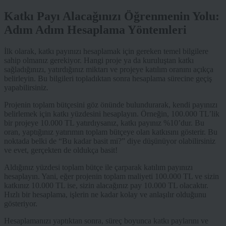
Katkı Payı Alacağınızı Öğrenmenin Yolu:
Adım Adım Hesaplama Yöntemleri
İlk olarak, katkı payınızı hesaplamak için gereken temel bilgilere
sahip olmanız gerekiyor. Hangi proje ya da kuruluştan katkı
sağladığınızı, yatırdığınız miktarı ve projeye katılım oranını açıkça
belirleyin. Bu bilgileri topladıktan sonra hesaplama sürecine geçiş
yapabilirsiniz.
Projenin toplam bütçesini göz önünde bulundurarak, kendi payınızı
belirlemek için katkı yüzdesini hesaplayın. Örneğin, 100.000 TL’lik
bir projeye 10.000 TL yatırdıysanız, katkı payınız %10’dur. Bu
oran, yaptığınız yatırımın toplam bütçeye olan katkısını gösterir. Bu
noktada belki de “Bu kadar basit mi?” diye düşünüyor olabilirsiniz
ve evet, gerçekten de oldukça basit!
Aldığınız yüzdesi toplam bütçe ile çarparak katılım payınızı
hesaplayın. Yani, eğer projenin toplam maliyeti 100.000 TL ve sizin
katkınız 10.000 TL ise, sizin alacağınız pay 10.000 TL olacaktır.
Hızlı bir hesaplama, işlerin ne kadar kolay ve anlaşılır olduğunu
gösteriyor.
Hesaplamanızı yaptıktan sonra, süreç boyunca katkı paylarını ve