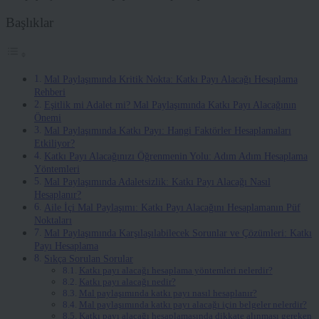
Başlıklar
Mal Paylaşımında Kritik Nokta: Katkı Payı Alacağı Hesaplama
Rehberi
Eşitlik mi Adalet mi? Mal Paylaşımında Katkı Payı Alacağının
Önemi
Mal Paylaşımında Katkı Payı: Hangi Faktörler Hesaplamaları
Etkiliyor?
Katkı Payı Alacağınızı Öğrenmenin Yolu: Adım Adım Hesaplama
Yöntemleri
Mal Paylaşımında Adaletsizlik: Katkı Payı Alacağı Nasıl
Hesaplanır?
Aile İçi Mal Paylaşımı: Katkı Payı Alacağını Hesaplamanın Püf
Noktaları
Mal Paylaşımında Karşılaşılabilecek Sorunlar ve Çözümleri: Katkı
Payı Hesaplama
Sıkça Sorulan Sorular
Katkı payı alacağı hesaplama yöntemleri nelerdir?
Katkı payı alacağı nedir?
Mal paylaşımında katkı payı nasıl hesaplanır?
Mal paylaşımında katkı payı alacağı için belgeler nelerdir?
Katkı payı alacağı hesaplamasında dikkate alınması gereken