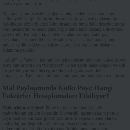
motivasyonunu artırır.
Mal paylaşımında eşitlik sağlansa bile, adalet her zaman temin
edilmeyebilir. Eğer herkesin durumu farklıysa, eşit paylaşım bu
farklılıkları göz ardı eder. Kimi insanların biraz daha desteklenmesi,
kimi insanların ise kendi çabalarıyla daha fazla kazanç elde etmesi
gerekebilir. Bu noktada, adaletin sağlanması için katkı payı
hesaplamaları önemli bir yere sahip. Kısacası, mal paylaşımında
sadece eşitlik sağlamaya çalışmak, adalet duygusunu dışlamak
anlamına gelebilir.
“eşitlik” ve “adalet” kavramları mal paylaşımında yan yana duruyor.
Ama bunun zıttı olan “katkı payı” ile her şeyin daha dengeli ve adil
bir şekilde yürütülebileceğini bilmek, hayatımızı oldukça
kolaylaştırır. İşte tam da burada, katkı payının önemi devreye giriyor.
Mal Paylaşımında Katkı Payı: Hangi
Faktörler Hesaplamaları Etkiliyor?
Malvarlığının Değeri
: İlk ve belki de en önemli faktör,
malvarlığının toplam değeridir. Malvarlığı, taşınmazlar, taşınırlar
veya finansal varlıklar gibi birçok unsuru kapsar. Genel olarak,
malvarlığının değeri belirlenirken, piyasa fiyatları ve uzman
değerlendirmeleri büyük rol oynar. Malda meydana gelen