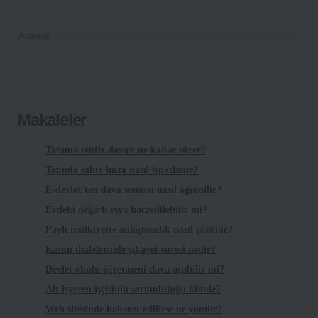
Makaleler
Tanıma tenfiz davası ne kadar sürer?
Tapuda sahte imza nasıl ispatlanır?
E-devlet’ten dava sonucu nasıl öğrenilir?
Evdeki değerli eşya haczedilebilir mi?
Paylı mülkiyette anlaşmazlık nasıl çözülür?
Kamu ihalelerinde şikayet süresi nedir?
Devlet okulu öğretmeni dava açabilir mi?
Alt işveren işçisinin sorumluluğu kimde?
Web sitesinde hakaret edilirse ne yapılır?