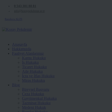
0 543 301 88 81
info@koraypekdemir.av.tr
Randevu ALIN
Anasayfa
Hakkımızda
Faaliyet Alanlarımız
Kamu Hukuku
İş Hukuku
Ticaret Hukuku
Aile Hukuku
İcra ve İflas Hukuku
Miras Hukuku
Blog
Bireysel Başvuru
Ceza Hukuku
Gayrimenkul Hukuku
Tazminat Hukuku
Medeni Hukuk
Borçlar Hukuku