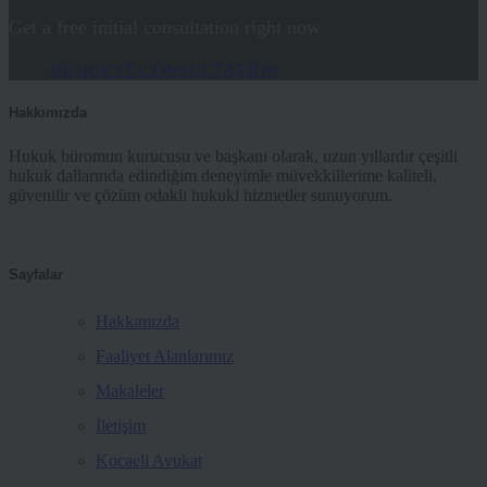
Get a free initial consultation right now
REQUEST CONSULTATION
Hakkımızda
Hukuk büromun kurucusu ve başkanı olarak, uzun yıllardır çeşitli
hukuk dallarında edindiğim deneyimle müvekkillerime kaliteli,
güvenilir ve çözüm odaklı hukuki hizmetler sunuyorum.
Sayfalar
Hakkımızda
Faaliyet Alanlarımız
Makaleler
İletişim
Kocaeli Avukat