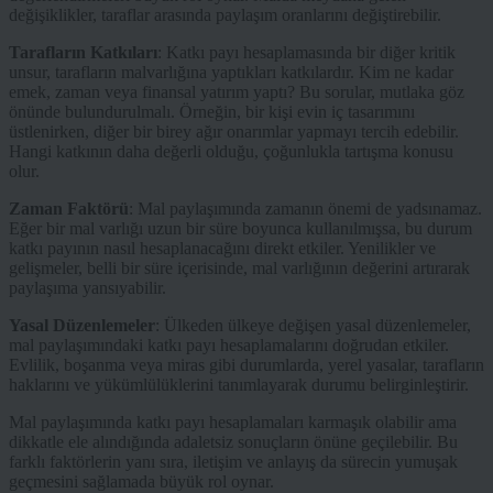
değişiklikler, taraflar arasında paylaşım oranlarını değiştirebilir.
Tarafların Katkıları
: Katkı payı hesaplamasında bir diğer kritik
unsur, tarafların malvarlığına yaptıkları katkılardır. Kim ne kadar
emek, zaman veya finansal yatırım yaptı? Bu sorular, mutlaka göz
önünde bulundurulmalı. Örneğin, bir kişi evin iç tasarımını
üstlenirken, diğer bir birey ağır onarımlar yapmayı tercih edebilir.
Hangi katkının daha değerli olduğu, çoğunlukla tartışma konusu
olur.
Zaman Faktörü
: Mal paylaşımında zamanın önemi de yadsınamaz.
Eğer bir mal varlığı uzun bir süre boyunca kullanılmışsa, bu durum
katkı payının nasıl hesaplanacağını direkt etkiler. Yenilikler ve
gelişmeler, belli bir süre içerisinde, mal varlığının değerini artırarak
paylaşıma yansıyabilir.
Yasal Düzenlemeler
: Ülkeden ülkeye değişen yasal düzenlemeler,
mal paylaşımındaki katkı payı hesaplamalarını doğrudan etkiler.
Evlilik, boşanma veya miras gibi durumlarda, yerel yasalar, tarafların
haklarını ve yükümlülüklerini tanımlayarak durumu belirginleştirir.
Mal paylaşımında katkı payı hesaplamaları karmaşık olabilir ama
dikkatle ele alındığında adaletsiz sonuçların önüne geçilebilir. Bu
farklı faktörlerin yanı sıra, iletişim ve anlayış da sürecin yumuşak
geçmesini sağlamada büyük rol oynar.