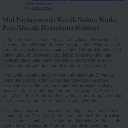
faktörler nelerdir?
İlgili Yazılar:
Mal Paylaşımında Kritik Nokta: Katkı
Payı Alacağı Hesaplama Rehberi
Katkı payı, ortakların malın veya işin meydana getirilmesindeki
katkısına göre belirlenen bir değerlere işaret eder. Düşünsenize, bir
grup arkadaşınızla bir pizza sipariş ettiniz. Her birinizin ödeyeceği
miktar, aldığı dilim sayısına göre değişir. Benzer şekilde, mal
paylaşımında da katkı payını belirlemek, her bireyin ne kadar
katkıda bulunduğunu göz önünde bulundurmayı gerektirir.
Uygulayabileceğiniz birkaç yöntem bulunmaktadır. En yaygın
yöntemlerden biri, katkının doğrudan mali değer üzerinden
hesaplanmasıdır. Malın toplam değeri, her bir kişinin sağladığı
finansal katkı ile orantılı olarak bölünür. Yani, eğer A, B ve C,
sırasıyla 50, 30 ve 20 birim ödeme yaptıysa, bu durum malın toplam
değerine yansıyarak her birinin alacağı pay belirlenir.
Hesaplamalarda, sadece parasal katkıyı değil, zaman, emek veya
uzmanlık gibi diğer katkı türlerini de göz önünde bulundurmalısınız.
Bir kişi yalnızca mali destek sağlarken, diğeri işin yürütülmesinde
önemli bir rol üstlenebilir. Bu tür detayları düşünmeden bir