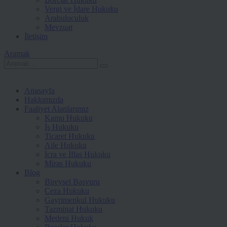
Vergi ve İdare Hukuku
Arabuluculuk
Mevzuat
İletişim
Aramak
Anasayfa
Hakkımızda
Faaliyet Alanlarımız
Kamu Hukuku
İş Hukuku
Ticaret Hukuku
Aile Hukuku
İcra ve İflas Hukuku
Miras Hukuku
Blog
Bireysel Başvuru
Ceza Hukuku
Gayrimenkul Hukuku
Tazminat Hukuku
Medeni Hukuk