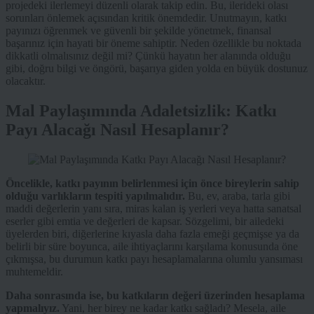
projedeki ilerlemeyi düzenli olarak takip edin. Bu, ilerideki olası
sorunları önlemek açısından kritik önemdedir. Unutmayın, katkı
payınızı öğrenmek ve güvenli bir şekilde yönetmek, finansal
başarınız için hayati bir öneme sahiptir. Neden özellikle bu noktada
dikkatli olmalısınız değil mi? Çünkü hayatın her alanında olduğu
gibi, doğru bilgi ve öngörü, başarıya giden yolda en büyük dostunuz
olacaktır.
Mal Paylaşımında Adaletsizlik: Katkı
Payı Alacağı Nasıl Hesaplanır?
Öncelikle, katkı payının belirlenmesi için önce bireylerin sahip
olduğu varlıkların tespiti yapılmalıdır.
Bu, ev, araba, tarla gibi
maddi değerlerin yanı sıra, miras kalan iş yerleri veya hatta sanatsal
eserler gibi emtia ve değerleri de kapsar. Sözgelimi, bir ailedeki
üyelerden biri, diğerlerine kıyasla daha fazla emeği geçmişse ya da
belirli bir süre boyunca, aile ihtiyaçlarını karşılama konusunda öne
çıkmışsa, bu durumun katkı payı hesaplamalarına olumlu yansıması
muhtemeldir.
Daha sonrasında ise, bu katkıların değeri üzerinden hesaplama
yapmalıyız.
Yani, her birey ne kadar katkı sağladı? Mesela, aile