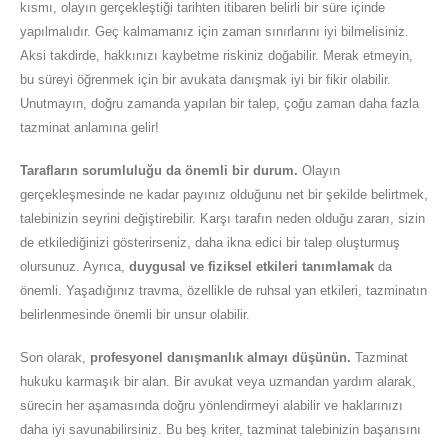
kısmı, olayın gerçekleştiği tarihten itibaren belirli bir süre içinde
yapılmalıdır. Geç kalmamanız için zaman sınırlarını iyi bilmelisiniz.
Aksi takdirde, hakkınızı kaybetme riskiniz doğabilir. Merak etmeyin,
bu süreyi öğrenmek için bir avukata danışmak iyi bir fikir olabilir.
Unutmayın, doğru zamanda yapılan bir talep, çoğu zaman daha fazla
tazminat anlamına gelir!
Tarafların sorumluluğu da önemli bir durum.
Olayın
gerçekleşmesinde ne kadar payınız olduğunu net bir şekilde belirtmek,
talebinizin seyrini değiştirebilir. Karşı tarafın neden olduğu zararı, sizin
de etkilediğinizi gösterirseniz, daha ikna edici bir talep oluşturmuş
olursunuz. Ayrıca,
duygusal ve fiziksel etkileri tanımlamak
da
önemli. Yaşadığınız travma, özellikle de ruhsal yan etkileri, tazminatın
belirlenmesinde önemli bir unsur olabilir.
Son olarak,
profesyonel danışmanlık almayı düşünün.
Tazminat
hukuku karmaşık bir alan. Bir avukat veya uzmandan yardım alarak,
sürecin her aşamasında doğru yönlendirmeyi alabilir ve haklarınızı
daha iyi savunabilirsiniz. Bu beş kriter, tazminat talebinizin başarısını