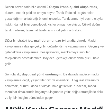
Neden bazen tarih bile önemli?
Olayın kronolojisini oluşturmak
,
durumu net bir şekilde ortaya koyar. Tanık ifadeleri, o gün neler
yaşandığının anlatıldığı önemli unsurlar. Tanıklarınızı iyi seçin; olaylar
hakkında net bilgi verebilecek kişiler olması gerekiyor. Çünkü doğru
tanık ifadeleri, tazminat talebinizin ciddiyetini artırabilir.
Diğer bir strateji ise,
mali durumunuzu iyi analiz etmek
. Maddi
kayıplarınıza dair gerçekçi bir değerlendirme yapmalısınız. Geçmiş ve
gelecekteki kayıplarınızı hesaplayarak, mahkemeye sunulan
taleplerinizi desteklersiniz. Böylece, gerekçeleriniz daha güçlü hale
gelir.
Son olarak,
duygusal yönü unutmayın
. Bir davada sadece maddi
kayıplarınız değil, yaşadıklarınız da önemlidir. Duygusal etkilerinizi
anlatmak, durumu daha etkileyici hale getirebilir. Kısacası, maddi
tazminat davalarında başarıya ulaşmanın yolu; doğru stratejilerle dolu
ve iyi bir iletişim sürecinden geçer.