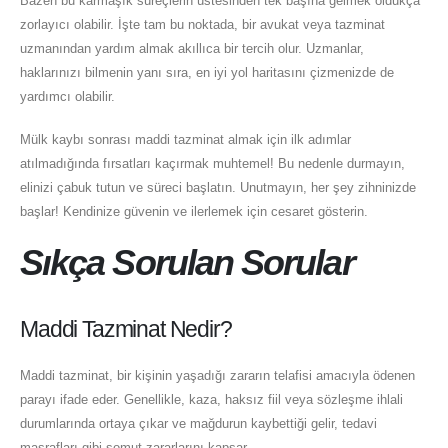
Bazen bu karmaşık süreçlerin üstesinden tek başına gelmek oldukça
zorlayıcı olabilir. İşte tam bu noktada, bir avukat veya tazminat
uzmanından yardım almak akıllıca bir tercih olur. Uzmanlar,
haklarınızı bilmenin yanı sıra, en iyi yol haritasını çizmenizde de
yardımcı olabilir.
Mülk kaybı sonrası maddi tazminat almak için ilk adımlar
atılmadığında fırsatları kaçırmak muhtemel! Bu nedenle durmayın,
elinizi çabuk tutun ve süreci başlatın. Unutmayın, her şey zihninizde
başlar! Kendinize güvenin ve ilerlemek için cesaret gösterin.
Sıkça Sorulan Sorular
Maddi Tazminat Nedir?
Maddi tazminat, bir kişinin yaşadığı zararın telafisi amacıyla ödenen
parayı ifade eder. Genellikle, kaza, haksız fiil veya sözleşme ihlali
durumlarında ortaya çıkar ve mağdurun kaybettiği gelir, tedavi
masrafları gibi somut zararlarını kapsar.