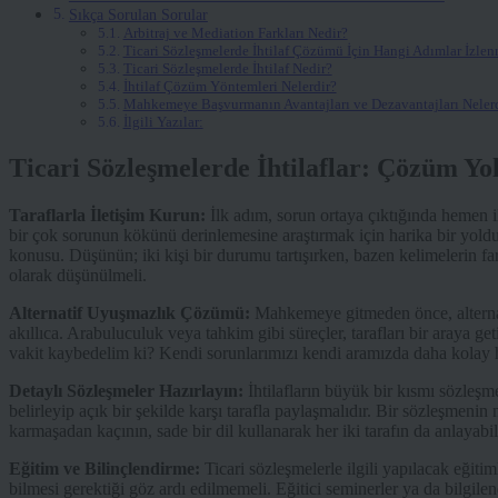
Sıkça Sorulan Sorular
Arbitraj ve Mediation Farkları Nedir?
Ticari Sözleşmelerde İhtilaf Çözümü İçin Hangi Adımlar İzlen
Ticari Sözleşmelerde İhtilaf Nedir?
İhtilaf Çözüm Yöntemleri Nelerdir?
Mahkemeye Başvurmanın Avantajları ve Dezavantajları Neler
İlgili Yazılar:
Ticari Sözleşmelerde İhtilaflar: Çözüm Yoll
Taraflarla İletişim Kurun:
İlk adım, sorun ortaya çıktığında hemen ile
bir çok sorunun kökünü derinlemesine araştırmak için harika bir yold
konusu. Düşünün; iki kişi bir durumu tartışırken, bazen kelimelerin far
olarak düşünülmeli.
Alternatif Uyuşmazlık Çözümü:
Mahkemeye gitmeden önce, alterna
akıllıca. Arabuluculuk veya tahkim gibi süreçler, tarafları bir araya g
vakit kaybedelim ki? Kendi sorunlarımızı kendi aramızda daha kolay h
Detaylı Sözleşmeler Hazırlayın:
İhtilafların büyük bir kısmı sözleşme 
belirleyip açık bir şekilde karşı tarafla paylaşmalıdır. Bir sözleşmenin 
karmaşadan kaçının, sade bir dil kullanarak her iki tarafın da anlayabi
Eğitim ve Bilinçlendirme:
Ticari sözleşmelerle ilgili yapılacak eğitiml
bilmesi gerektiği göz ardı edilmemeli. Eğitici seminerler ya da bilgile