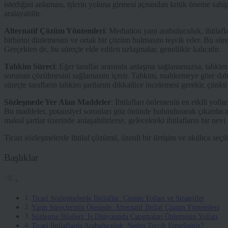
istediğini anlaması, işlerin yoluna girmesi açısından kritik öneme sahip
aralayabilir.
Alternatif Çözüm Yöntemleri
: Mediation yani arabuluculuk, ihtilafl
birbirini dinlemesini ve ortak bir çözüm bulmasını teşvik eder. Bu s
Gerçekten de, bu süreçte elde edilen uzlaşmalar, genellikle kalıcıdır.
Tahkim Süreci
: Eğer taraflar arasında anlaşma sağlanamazsa, tahkim 
sorunun çözülmesini sağlamasını içerir. Tahkim, mahkemeye göre daha h
süreçte tarafların tahkim şartlarını dikkatlice incelemesi gerekir, çünk
Sözleşmede Yer Alan Maddeler
: İhtilafları önlemenin en etkili yol
Bu maddeler, potansiyel sorunları göz önünde bulundurarak çıkarılacak en
makul şartlar üzerinde anlaşabilirlerse, gelecekteki ihtilafların bir nev
Ticari sözleşmelerde ihtilaf çözümü, özenli bir iletişim ve akıllıca seçi
Başlıklar
Ticari Sözleşmelerde İhtilaflar: Çözüm Yolları ve Stratejiler
Yargı Süreçlerinin Ötesinde: Alternatif İhtilaf Çözüm Yöntemleri
Sözleşme İhlalleri: İş Dünyasında Çatışmaları Önlemenin Yolları
Ticari İhtilaflarda Arabuluculuk: Neden Tercih Etmelisiniz?