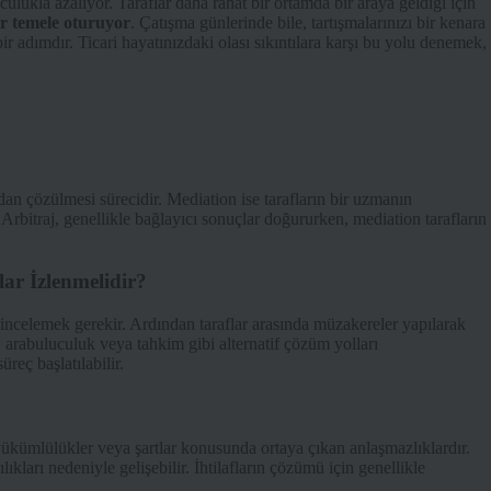
ulukla azalıyor. Taraflar daha rahat bir ortamda bir araya geldiği için
bir temele oturuyor
. Çatışma günlerinde bile, tartışmalarınızı bir kenara
ir adımdır. Ticari hayatınızdaki olası sıkıntılara karşı bu yolu denemek,
dan çözülmesi sürecidir. Mediation ise tarafların bir uzmanın
. Arbitraj, genellikle bağlayıcı sonuçlar doğururken, mediation tarafların
ar İzlenmelidir?
 incelemek gerekir. Ardından taraflar arasında müzakereler yapılarak
arabuluculuk veya tahkim gibi alternatif çözüm yolları
eç başlatılabilir.
 yükümlülükler veya şartlar konusunda ortaya çıkan anlaşmazlıklardır.
ları nedeniyle gelişebilir. İhtilafların çözümü için genellikle