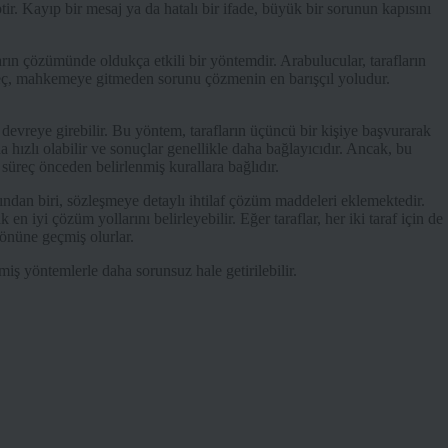
tir. Kayıp bir mesaj ya da hatalı bir ifade, büyük bir sorunun kapısını
arın çözümünde oldukça etkili bir yöntemdir. Arabulucular, tarafların
üreç, mahkemeye gitmeden sorunu çözmenin en barışçıl yoludur.
devreye girebilir. Bu yöntem, tarafların üçüncü bir kişiye başvurarak
ızlı olabilir ve sonuçlar genellikle daha bağlayıcıdır. Ancak, bu
ü süreç önceden belirlenmiş kurallara bağlıdır.
larından biri, sözleşmeye detaylı ihtilaf çözüm maddeleri eklemektedir.
 iyi çözüm yollarını belirleyebilir. Eğer taraflar, her iki taraf için de
i önüne geçmiş olurlar.
lmiş yöntemlerle daha sorunsuz hale getirilebilir.