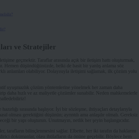
melidir?
dir?
arı ve Stratejiler
tişime geçmektir. Taraflar arasında açık bir iletişim hattı oluşturmak,
ur. Hemen düşündüğünüzde, belki de basit bir yanlış anlama söz
klı anlamları olabiliyor. Dolayısıyla iletişimi sağlamak, ilk çözüm yolu
tif uyuşmazlık çözüm yöntemlerine yönelmek her zaman daha
etirip daha hızlı ve az maliyetle çözümler sunabilir. Neden mahkemelerle
alledebiliriz!
hazırlığı sırasında başlıyor. İyi bir sözleşme, ihtiyaçları detaylarıyla
nasıl olması gerektiğini düşünün; ayrıntılı ama anlaşılır olmalı. Gereksiz
leceği bir yapı oluşturun. Unutmayın, netlik her şeyin başlangıcıdır.
er, tarafların bilinçlenmesini sağlar. Elbette, her iki tarafın da haklarını
ndirici dokümanlar, olası ihtilafların da önüne geçebilir. Böylece hem