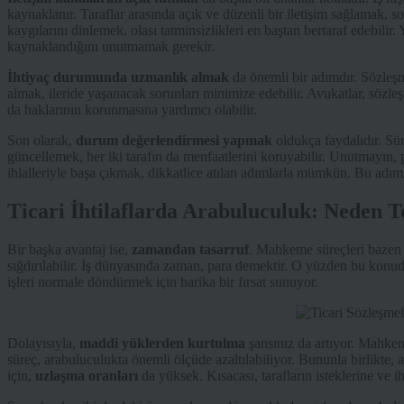
kaynaklanır. Taraflar arasında açık ve düzenli bir iletişim sağlamak, sor
kaygılarını dinlemek, olası tatminsizlikleri en baştan bertaraf edebilir.
kaynaklandığını unutmamak gerekir.
İhtiyaç durumunda uzmanlık almak
da önemli bir adımdır. Sözleş
almak, ileride yaşanacak sorunları minimize edebilir. Avukatlar, sözleş
da haklarının korunmasına yardımcı olabilir.
Son olarak,
durum değerlendirmesi yapmak
oldukça faydalıdır. S
güncellemek, her iki tarafın da menfaatlerini koruyabilir. Unutmayın,
ihlalleriyle başa çıkmak, dikkatlice atılan adımlarla mümkün. Bu adımların
Ticari İhtilaflarda Arabuluculuk: Neden T
Bir başka avantaj ise,
zamandan tasarruf
. Mahkeme süreçleri bazen ay
sığdırılabilir. İş dünyasında zaman, para demektir. O yüzden bu konu
işleri normale döndürmek için harika bir fırsat sunuyor.
Dolayısıyla,
maddi yüklerden kurtulma
şansınız da artıyor. Mahkem
süreç, arabuluculukta önemli ölçüde azaltılabiliyor. Bununla birlikte, a
için,
uzlaşma oranları
da yüksek. Kısacası, tarafların isteklerine ve i