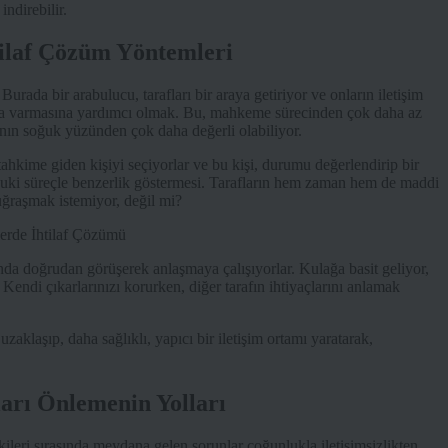
ndirebilir.
htilaf Çözüm Yöntemleri
Burada bir arabulucu, tarafları bir araya getiriyor ve onların iletişim
maya varmasına yardımcı olmak. Bu, mahkeme sürecinden çok daha az
nın soğuk yüzünden çok daha değerli olabiliyor.
a tahkime giden kişiyi seçiyorlar ve bu kişi, durumu değerlendirip bir
ukuki süreçle benzerlik göstermesi. Tarafların hem zaman hem de maddi
uğraşmak istemiyor, değil mi?
nda doğrudan görüşerek anlaşmaya çalışıyorlar. Kulağa basit geliyor,
 Kendi çıkarlarınızı korurken, diğer tarafın ihtiyaçlarını anlamak
klaşıp, daha sağlıklı, yapıcı bir iletişim ortamı yaratarak,
ları Önlemenin Yolları
şkileri sırasında meydana gelen sorunlar çoğunlukla iletişimsizlikten