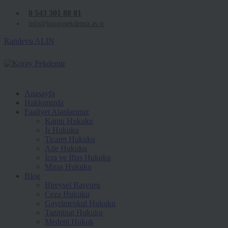
0 543 301 88 81
info@koraypekdemir.av.tr
Randevu ALIN
Anasayfa
Hakkımızda
Faaliyet Alanlarımız
Kamu Hukuku
İş Hukuku
Ticaret Hukuku
Aile Hukuku
İcra ve İflas Hukuku
Miras Hukuku
Blog
Bireysel Başvuru
Ceza Hukuku
Gayrimenkul Hukuku
Tazminat Hukuku
Medeni Hukuk