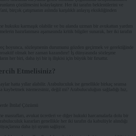
unların çözülmesini kolaylaştırır. Her iki tarafın beklentilerini ve
 Yani, birçok çatışmanın aslında karşılıklı anlayış eksikliğinden
me hukuku karmaşık olabilir ve bu alanda uzman bir avukattan yardım
melerin hazırlanması aşamasında kritik bilgiler sunarak, her iki tarafın
üreç boyunca, sözleşmenin durumunu gözden geçirmek ve gerektiğinde
 proaktif olmak her zaman kazandırır! İş dünyasında sözleşme
 her biri, daha iyi bir iş ilişkisi için büyük bir fırsattır.
ercih Etmelisiniz?
lar hatta yıllar alabilir. Arabuluculuk ise genellikle birkaç seansa
da kaybetmek istemezsiniz, değil mi? Arabuluculuğun sağladığı hız,
e masrafları, avukat ücretleri ve diğer hukuki harcamalarla dolu bir
rabuluculuk kararları genellikle her iki tarafın da kabulüyle alındığı
htiyaçlarına daha iyi uyum sağlıyor.