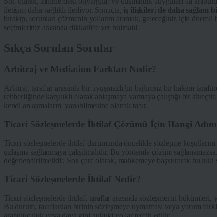
Son olarak, zihinlerdeki önyargılar ve düşmanlık duyguları da arabuluc
iletişim daha sağlıklı ilerliyor. Sonuçta,
iş ilişkileri de daha sağlam 
bırakıp, sorunları çözmenin yollarını aramak, geleceğiniz için önemli b
seçimleriniz arasında dikkatlice yer bulmalı!
Sıkça Sorulan Sorular
Arbitraj ve Mediation Farkları Nedir?
Arbitraj, taraflar arasında bir uyuşmazlığın bağımsız bir hakem tarafın
rehberliğinde karşılıklı olarak anlaşmaya varmaya çalıştığı bir süreçtir
kendi anlaşmalarını yapabilmesine olanak tanır.
Ticari Sözleşmelerde İhtilaf Çözümü İçin Hangi Adıml
Ticari sözleşmelerde ihtilaf durumunda öncelikle sözleşme koşullarını
uzlaşma sağlanmaya çalışılmalıdır. Bu yöntemle çözüm sağlanamazsa, 
değerlendirilmelidir. Son çare olarak, mahkemeye başvurarak hukuki sür
Ticari Sözleşmelerde İhtilaf Nedir?
Ticari sözleşmelerde ihtilaf, taraflar arasında sözleşmenin hükümleri,
Bu durum, taraflardan birinin sözleşmeye uymaması veya yorum farklılık
arabuluculuk veya dava gibi hukuki yollar tercih edilir.