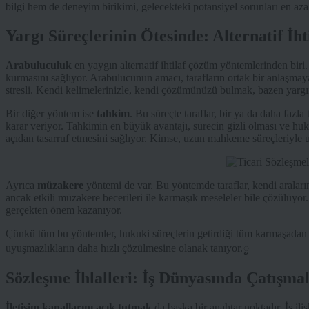
bilgi hem de deneyim birikimi, gelecekteki potansiyel sorunları en aza i
Yargı Süreçlerinin Ötesinde: Alternatif İ
Arabuluculuk
en yaygın alternatif ihtilaf çözüm yöntemlerinden biri. 
kurmasını sağlıyor. Arabulucunun amacı, tarafların ortak bir anlaş
stresli. Kendi kelimelerinizle, kendi çözümünüzü bulmak, bazen yargı
Bir diğer yöntem ise
tahkim
. Bu süreçte taraflar, bir ya da daha fazl
karar veriyor. Tahkimin en büyük avantajı, sürecin gizli olması ve h
açıdan tasarruf etmesini sağlıyor. Kimse, uzun mahkeme süreçleriyle 
Ayrıca
müzakere
yöntemi de var. Bu yöntemde taraflar, kendi araları
ancak etkili müzakere becerileri ile karmaşık meseleler bile çözülüyor.
gerçekten önem kazanıyor.
Çünkü tüm bu yöntemler, hukuki süreçlerin getirdiği tüm karmaşadan uza
uyuşmazlıkların daha hızlı çözülmesine olanak tanıyor.្ង
Sözleşme İhlalleri: İş Dünyasında Çatışma
İletişim kanallarını açık tutmak
da başka bir anahtar noktadır. İş ili