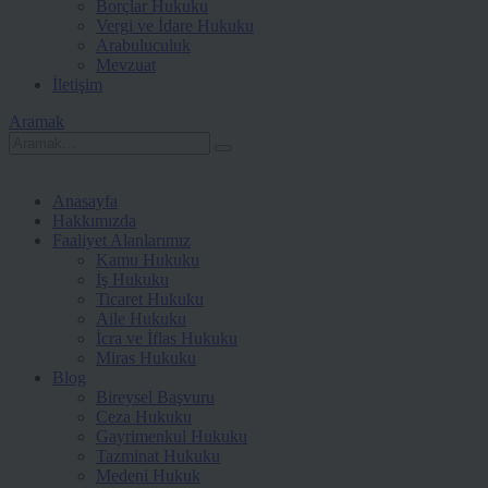
Borçlar Hukuku
Vergi ve İdare Hukuku
Arabuluculuk
Mevzuat
İletişim
Aramak
Anasayfa
Hakkımızda
Faaliyet Alanlarımız
Kamu Hukuku
İş Hukuku
Ticaret Hukuku
Aile Hukuku
İcra ve İflas Hukuku
Miras Hukuku
Blog
Bireysel Başvuru
Ceza Hukuku
Gayrimenkul Hukuku
Tazminat Hukuku
Medeni Hukuk