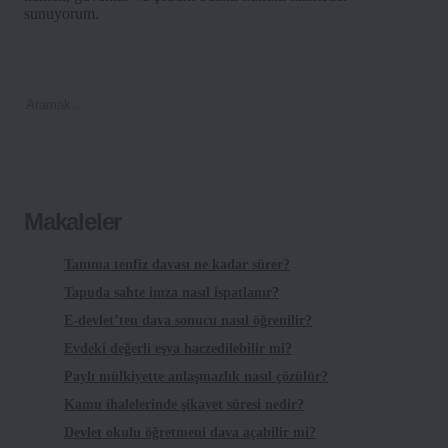
sunuyorum.
Makaleler
Tanıma tenfiz davası ne kadar sürer?
Tapuda sahte imza nasıl ispatlanır?
E-devlet’ten dava sonucu nasıl öğrenilir?
Evdeki değerli eşya haczedilebilir mi?
Paylı mülkiyette anlaşmazlık nasıl çözülür?
Kamu ihalelerinde şikayet süresi nedir?
Devlet okulu öğretmeni dava açabilir mi?