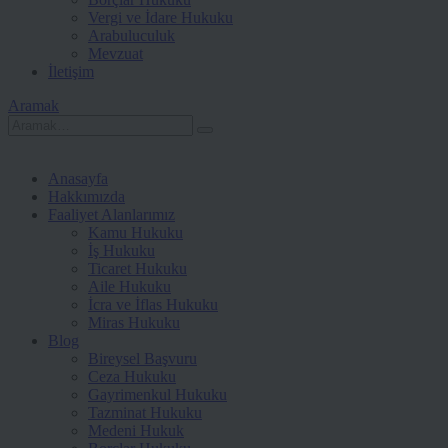
Vergi ve İdare Hukuku
Arabuluculuk
Mevzuat
İletişim
Aramak
Anasayfa
Hakkımızda
Faaliyet Alanlarımız
Kamu Hukuku
İş Hukuku
Ticaret Hukuku
Aile Hukuku
İcra ve İflas Hukuku
Miras Hukuku
Blog
Bireysel Başvuru
Ceza Hukuku
Gayrimenkul Hukuku
Tazminat Hukuku
Medeni Hukuk