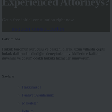
Experienced Attorneys?
Get a free initial consultation right now
REQUEST CONSULTATION
Hakkımızda
Hukuk büromun kurucusu ve başkanı olarak, uzun yıllardır çeşitli
hukuk dallarında edindiğim deneyimle müvekkillerime kaliteli,
güvenilir ve çözüm odaklı hukuki hizmetler sunuyorum.
Sayfalar
Hakkımızda
Faaliyet Alanlarımız
Makaleler
İletişim