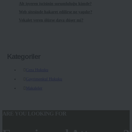
Alt işveren işçisinin sorumluluğu kimde?
Web sitesinde hakaret edilirse ne yapılır?
Vekalet veren ölürse dava düşer mi?
Kategoriler
Ceza Hukuku
Gayrimenkul Hukuku
Makaleler
ARE YOU LOOKING FOR