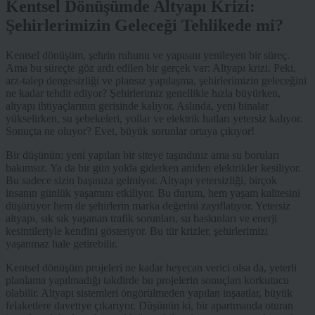
Kentsel Dönüşümde Altyapı Krizi:
Şehirlerimizin Geleceği Tehlikede mi?
Kentsel dönüşüm, şehrin ruhunu ve yapısını yenileyen bir süreç.
Ama bu süreçte göz ardı edilen bir gerçek var: Altyapı krizi. Peki,
arz-talep dengesizliği ve plansız yapılaşma, şehirlerimizin geleceğini
ne kadar tehdit ediyor? Şehirlerimiz genellikle hızla büyürken,
altyapı ihtiyaçlarının gerisinde kalıyor. Aslında, yeni binalar
yükselirken, su şebekeleri, yollar ve elektrik hatları yetersiz kalıyor.
Sonuçta ne oluyor? Evet, büyük sorunlar ortaya çıkıyor!
Bir düşünün; yeni yapılan bir siteye taşındınız ama su boruları
bakımsız. Ya da bir gün yolda giderken aniden elektrikler kesiliyor.
Bu sadece sizin başınıza gelmiyor. Altyapı yetersizliği, birçok
insanın günlük yaşamını etkiliyor. Bu durum, hem yaşam kalitesini
düşürüyor hem de şehirlerin marka değerini zayıflatıyor. Yetersiz
altyapı, sık sık yaşanan trafik sorunları, su baskınları ve enerji
kesintileriyle kendini gösteriyor. Bu tür krizler, şehirlerimizi
yaşanmaz hale getirebilir.
Kentsel dönüşüm projeleri ne kadar heyecan verici olsa da, yeterli
planlama yapılmadığı takdirde bu projelerin sonuçları korkutucu
olabilir. Altyapı sistemleri öngörülmeden yapılan inşaatlar, büyük
felaketlere davetiye çıkarıyor. Düşünün ki, bir apartmanda oturan