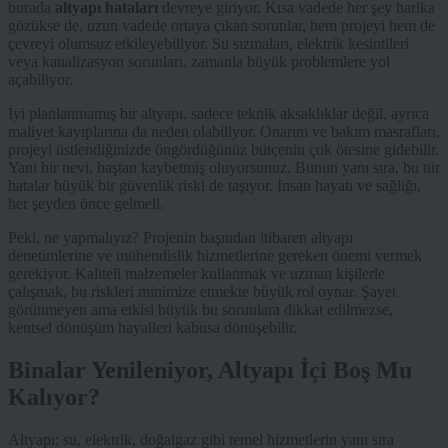
burada
altyapı hataları
devreye giriyor. Kısa vadede her şey harika
gözükse de, uzun vadede ortaya çıkan sorunlar, hem projeyi hem de
çevreyi olumsuz etkileyebiliyor. Su sızmaları, elektrik kesintileri
veya kanalizasyon sorunları, zamanla büyük problemlere yol
açabiliyor.
İyi planlanmamış bir altyapı, sadece teknik aksaklıklar değil, ayrıca
maliyet kayıplarına da neden olabiliyor. Onarım ve bakım masrafları,
projeyi üstlendiğinizde öngördüğünüz bütçenin çok ötesine gidebilir.
Yani bir nevi, baştan kaybetmiş oluyorsunuz. Bunun yanı sıra, bu tür
hatalar büyük bir güvenlik riski de taşıyor. İnsan hayatı ve sağlığı,
her şeyden önce gelmeli.
Peki, ne yapmalıyız? Projenin başından itibaren altyapı
denetimlerine ve mühendislik hizmetlerine gereken önemi vermek
gerekiyor. Kaliteli malzemeler kullanmak ve uzman kişilerle
çalışmak, bu riskleri minimize etmekte büyük rol oynar. Şayet
görünmeyen ama etkisi büyük bu sorunlara dikkat edilmezse,
kentsel dönüşüm hayalleri kabusa dönüşebilir.
Binalar Yenileniyor, Altyapı İçi Boş Mu
Kalıyor?
Altyapı; su, elektrik, doğalgaz gibi temel hizmetlerin yanı sıra