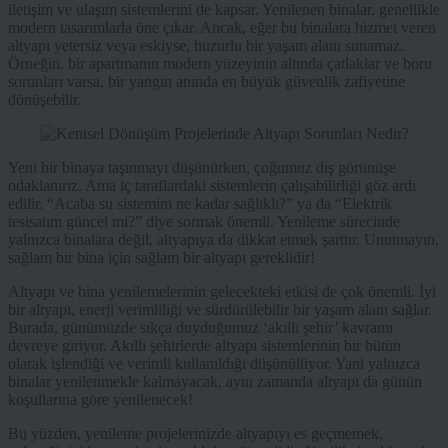
iletişim ve ulaşım sistemlerini de kapsar. Yenilenen binalar, genellikle
modern tasarımlarla öne çıkar. Ancak, eğer bu binalara hizmet veren
altyapı yetersiz veya eskiyse, huzurlu bir yaşam alanı sunamaz.
Örneğin, bir apartmanın modern yüzeyinin altında çatlaklar ve boru
sorunları varsa, bir yangın anında en büyük güvenlik zafiyetine
dönüşebilir.
Yeni bir binaya taşınmayı düşünürken, çoğumuz dış görünüşe
odaklanırız. Ama iç taraflardaki sistemlerin çalışabilirliği göz ardı
edilir. “Acaba su sistemim ne kadar sağlıklı?” ya da “Elektrik
tesisatım güncel mi?” diye sormak önemli. Yenileme sürecinde
yalnızca binalara değil, altyapıya da dikkat etmek şarttır. Unutmayın,
sağlam bir bina için sağlam bir altyapı gereklidir!
Altyapı ve bina yenilemelerinin gelecekteki etkisi de çok önemli. İyi
bir altyapı, enerji verimliliği ve sürdürülebilir bir yaşam alanı sağlar.
Burada, günümüzde sıkça duyduğumuz ‘akıllı şehir’ kavramı
devreye giriyor. Akıllı şehirlerde altyapı sistemlerinin bir bütün
olarak işlendiği ve verimli kullanıldığı düşünülüyor. Yani yalnızca
binalar yenilenmekle kalmayacak, aynı zamanda altyapı da günün
koşullarına göre yenilenecek!
Bu yüzden, yenileme projelerinizde altyapıyı es geçmemek,