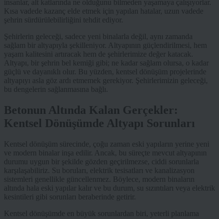
insanlar, alt katlarında ne olduğunu bilmeden yaşamaya çalışıyorlar.
Kısa vadede kazanç elde etmek için yapılan hatalar, uzun vadede
şehrin sürdürülebilirliğini tehdit ediyor.
Şehirlerin geleceği, sadece yeni binalarla değil, aynı zamanda
sağlam bir altyapıyla şekilleniyor. Altyapının güçlendirilmesi, hem
yaşam kalitesini artıracak hem de şehirlerimize değer katacak.
Altyapı, bir şehrin bel kemiği gibi; ne kadar sağlam olursa, o kadar
güçlü ve dayanıklı olur. Bu yüzden, kentsel dönüşüm projelerinde
altyapıyı asla göz ardı etmemek gerekiyor. Şehirlerimizin geleceği,
bu dengelerin sağlanmasına bağlı.
Betonun Altında Kalan Gerçekler:
Kentsel Dönüşümde Altyapı Sorunları
Kentsel dönüşüm sürecinde, çoğu zaman eski yapıların yerine yeni
ve modern binalar inşa edilir. Ancak, bu süreçte mevcut altyapının
durumu uygun bir şekilde gözden geçirilmezse, ciddi sorunlarla
karşılaşabiliriz. Su boruları, elektrik tesisatları ve kanalizasyon
sistemleri genellikle güncellenmez. Böylece, modern binaların
altında hala eski yapılar kalır ve bu durum, su sızıntıları veya elektrik
kesintileri gibi sorunları beraberinde getirir.
Kentsel dönüşümde en büyük sorunlardan biri, yeterli planlama