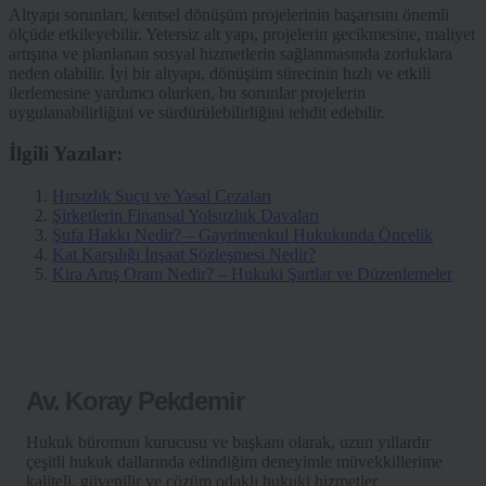
Altyapı sorunları, kentsel dönüşüm projelerinin başarısını önemli
ölçüde etkileyebilir. Yetersiz alt yapı, projelerin gecikmesine, maliyet
artışına ve planlanan sosyal hizmetlerin sağlanmasında zorluklara
neden olabilir. İyi bir altyapı, dönüşüm sürecinin hızlı ve etkili
ilerlemesine yardımcı olurken, bu sorunlar projelerin
uygulanabilirliğini ve sürdürülebilirliğini tehdit edebilir.
İlgili Yazılar:
Hırsızlık Suçu ve Yasal Cezaları
Şirketlerin Finansal Yolsuzluk Davaları
Şufa Hakkı Nedir? – Gayrimenkul Hukukunda Öncelik
Kat Karşılığı İnşaat Sözleşmesi Nedir?
Kira Artış Oranı Nedir? – Hukuki Şartlar ve Düzenlemeler
Av. Koray Pekdemir
Hukuk büromun kurucusu ve başkanı olarak, uzun yıllardır
çeşitli hukuk dallarında edindiğim deneyimle müvekkillerime
kaliteli, güvenilir ve çözüm odaklı hukuki hizmetler