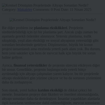
Category:
Makaleler
Comments:
0
Post Date:
11 Nisan 2025
Bir diğer problem ise
planlama eksiklikleri
. Projelerin
sürdürülebilirliği için iyi bir planlama şart. Ancak çoğu zaman bu
aşamada gerekli önlemler alınmıyor. Yetersiz planlama, trafik
sıkışıklığı, yeşil alan eksikliği ve sosyal altyapının yetersizliği gibi
sorunları beraberinde getiriyor. Düşünsenize, büyük bir konut
projesi tamamlandı ama etrafında yeterli park alanı yok. Bu durum,
hem yeni sakinler için hem de mevcut halk için büyük bir sorun
haline geliyor.
Ayrıca,
finansal yetersizlikler
de projenin sürecini etkileyen diğer
bir unsur. Genellikle, projenin başlangıcında yeterli bütçe
ayrılmadığı için altyapı çalışmaları yarım kalıyor. bu tür projelerde
altyapı eksiklikleri gün yüzüne çıkıyor ve bu da sorunun çözümünü
daha da zorlaştırıyor.
Son olarak, yerel halkın
katılım eksikliği
de dikkat çekici bir
mesele. İnsanların projeye dair fikirleri ve önerileri alınmadığında,
altyapı sorunları daha da derinleşiyor. İnsanlar yaşadıkları alanlarla
ilgili kararların verilmesine dahil edilmediğinde, mevcut sorunların