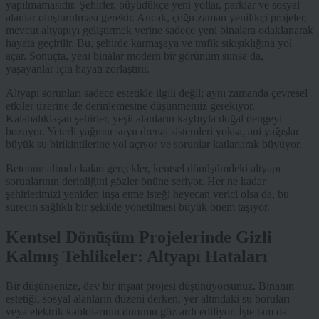
yapılmamasıdır. Şehirler, büyüdükçe yeni yollar, parklar ve sosyal
alanlar oluşturulması gerekir. Ancak, çoğu zaman yenilikçi projeler,
mevcut altyapıyı geliştirmek yerine sadece yeni binalara odaklanarak
hayata geçirilir. Bu, şehirde karmaşaya ve trafik sıkışıklığına yol
açar. Sonuçta, yeni binalar modern bir görünüm sunsa da,
yaşayanlar için hayatı zorlaştırır.
Altyapı sorunları sadece estetikle ilgili değil; aynı zamanda çevresel
etkiler üzerine de derinlemesine düşünmemiz gerekiyor.
Kalabalıklaşan şehirler, yeşil alanların kaybıyla doğal dengeyi
bozuyor. Yeterli yağmur suyu drenaj sistemleri yoksa, ani yağışlar
büyük su birikintilerine yol açıyor ve sorunlar katlanarak büyüyor.
Betonun altında kalan gerçekler, kentsel dönüşümdeki altyapı
sorunlarının derinliğini gözler önüne seriyor. Her ne kadar
şehirlerimizi yeniden inşa etme isteği heyecan verici olsa da, bu
sürecin sağlıklı bir şekilde yönetilmesi büyük önem taşıyor.
Kentsel Dönüşüm Projelerinde Gizli
Kalmış Tehlikeler: Altyapı Hataları
Bir düşünsenize, dev bir inşaat projesi düşünüyorsunuz. Binanın
estetiği, sosyal alanların düzeni derken, yer altındaki su boruları
veya elektrik kablolarının durumu göz ardı ediliyor. İşte tam da