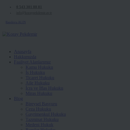
0 543 301 88 81
info@koraypekdemir.av.tr
Randevu ALIN
Anasayfa
Hakkımızda
Faaliyet Alanlarımız
Kamu Hukuku
İş Hukuku
Ticaret Hukuku
Aile Hukuku
İcra ve İflas Hukuku
Miras Hukuku
Blog
Bireysel Başvuru
Ceza Hukuku
Gayrimenkul Hukuku
Tazminat Hukuku
Medeni Hukuk
Borçlar Hukuku