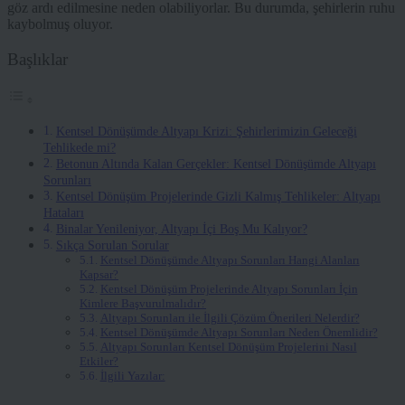
göz ardı edilmesine neden olabiliyorlar. Bu durumda, şehirlerin ruhu
kaybolmuş oluyor.
Başlıklar
Kentsel Dönüşümde Altyapı Krizi: Şehirlerimizin Geleceği
Tehlikede mi?
Betonun Altında Kalan Gerçekler: Kentsel Dönüşümde Altyapı
Sorunları
Kentsel Dönüşüm Projelerinde Gizli Kalmış Tehlikeler: Altyapı
Hataları
Binalar Yenileniyor, Altyapı İçi Boş Mu Kalıyor?
Sıkça Sorulan Sorular
Kentsel Dönüşümde Altyapı Sorunları Hangi Alanları
Kapsar?
Kentsel Dönüşüm Projelerinde Altyapı Sorunları İçin
Kimlere Başvurulmalıdır?
Altyapı Sorunları ile İlgili Çözüm Önerileri Nelerdir?
Kentsel Dönüşümde Altyapı Sorunları Neden Önemlidir?
Altyapı Sorunları Kentsel Dönüşüm Projelerini Nasıl
Etkiler?
İlgili Yazılar: