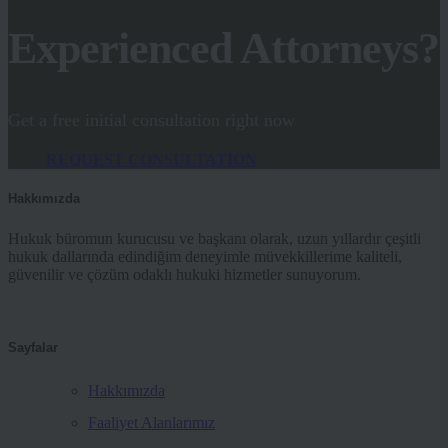
Experienced Attorneys?
Get a free initial consultation right now
REQUEST CONSULTATION
Hakkımızda
Hukuk büromun kurucusu ve başkanı olarak, uzun yıllardır çeşitli
hukuk dallarında edindiğim deneyimle müvekkillerime kaliteli,
güvenilir ve çözüm odaklı hukuki hizmetler sunuyorum.
Sayfalar
Hakkımızda
Faaliyet Alanlarımız