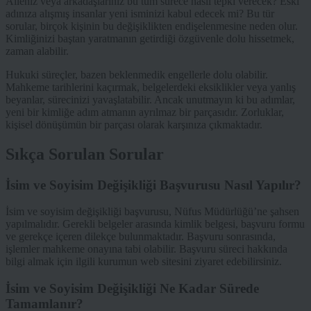
Aileniz veya arkadaşlarınız bu tüm sürece nasıl tepki verecek? Eski
adınıza alışmış insanlar yeni isminizi kabul edecek mi? Bu tür
sorular, birçok kişinin bu değişiklikten endişelenmesine neden olur.
Kimliğinizi baştan yaratmanın getirdiği özgüvenle dolu hissetmek,
zaman alabilir.
Hukuki süreçler, bazen beklenmedik engellerle dolu olabilir.
Mahkeme tarihlerini kaçırmak, belgelerdeki eksiklikler veya yanlış
beyanlar, sürecinizi yavaşlatabilir. Ancak unutmayın ki bu adımlar,
yeni bir kimliğe adım atmanın ayrılmaz bir parçasıdır. Zorluklar,
kişisel dönüşümün bir parçası olarak karşınıza çıkmaktadır.
Sıkça Sorulan Sorular
İsim ve Soyisim Değişikliği Başvurusu Nasıl Yapılır?
İsim ve soyisim değişikliği başvurusu, Nüfus Müdürlüğü’ne şahsen
yapılmalıdır. Gerekli belgeler arasında kimlik belgesi, başvuru formu
ve gerekçe içeren dilekçe bulunmaktadır. Başvuru sonrasında,
işlemler mahkeme onayına tabi olabilir. Başvuru süreci hakkında
bilgi almak için ilgili kurumun web sitesini ziyaret edebilirsiniz.
İsim ve Soyisim Değişikliği Ne Kadar Sürede
Tamamlanır?