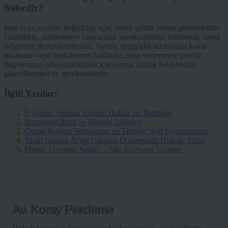
Nelerdir?
İsim veya soyisim değişikliği için, belirli şartlar yerine getirilmelidir.
Genellikle, mahkemeye başvurarak gerekçelerinizi bildirmeli, resmi
belgelerle desteklemelisiniz. Ayrıca, değişiklik talebinizin kamu
düzenine veya başkalarının haklarına zarar vermemesi gerekir.
Başvurunun onaylanabilmesi için ayrıca, kimlik belgelerinin
güncellenmesi de gerekmektedir.
İlgili Yazılar:
İş Kazası Sonrası Hukuki Haklar ve Tazminat
İkametgah İhlali ve Hukuki Süreçler
Çocuk Hakları Sözleşmesi ve Türkiye’deki Uygulamaları
Ticari Sırların Açığa Çıkması Durumunda Hukuki Yollar
Maddi Tazminat Nedir? – Mal Kaybının Tazmini
Av. Koray Pekdemir