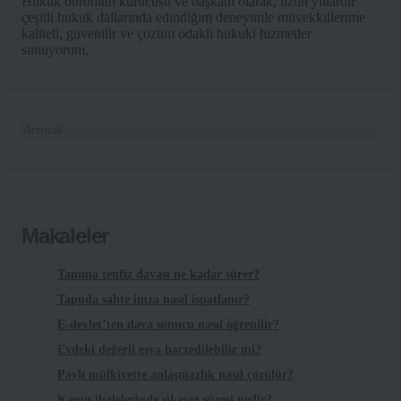
Hukuk büromun kurucusu ve başkanı olarak, uzun yıllardır
çeşitli hukuk dallarında edindiğim deneyimle müvekkillerime
kaliteli, güvenilir ve çözüm odaklı hukuki hizmetler
sunuyorum.
Makaleler
Tanıma tenfiz davası ne kadar sürer?
Tapuda sahte imza nasıl ispatlanır?
E-devlet’ten dava sonucu nasıl öğrenilir?
Evdeki değerli eşya haczedilebilir mi?
Paylı mülkiyette anlaşmazlık nasıl çözülür?
Kamu ihalelerinde şikayet süresi nedir?