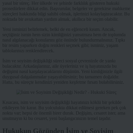
yasal bir süreç. Her ülkede ve şehirde farklılık gösteren hukuki
prosedürlere dikkat edin. Başvurular, belgeler ve gerekirse mahkeme
süreçleri hakkında bilgi sahibi olmak, işlerinizi kolaylaştıracaktır. Bu
noktada bir avukattan yardım almak, akıllıca bir seçim olabilir.
Yeni isminizi belirlemek, belki de en eğlenceli kısım. Ancak,
seçtiğiniz ismin hem sizin kimliğinizi yansıtması hem de toplumda
nasıl algılanacağı konularını göz önünde bulundurmalısınız. Tıpkı
bir resim yaparken doğru renkleri seçmek gibi; isminiz, yaşam
tablolarınızı renklendirecek.
İsim ve soyisim değişikliği süreci sosyal çevrenizde de yankı
bulacaktır. Arkadaşlarınız, aile üyeleriniz ve iş hayatınızda bu
değişimi nasıl karşılayacaklarını düşünün. Yeni kimliğinizle ilgili
duygusal dalgalanmalar yaşayabilirsiniz; bu tamamen doğaldır.
Hatta, bu süreçte kendinizi yeniden keşfetme fırsatı bulabilirsiniz.
Kısacası, isim ve soyisim değişikliği hayatınızı köklü bir şekilde
etkileyen bir karar. Bu yolculukta dikkat edilmesi gereken pek çok
nokta var; hepsi de önemli birer durak. Değişim, cesaret ister, ama
unutmayın ki bu cesaret, yeni başlangıcınızın temel taşıdır.
Hukukun Gözünden İsim ve Soyisim