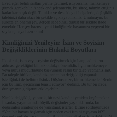
Evet, eğer belirli şartları yerine getirmek istiyorsanız, mahkemeye
gitmek gerekebilir. Ancak endişelenmeyin, bu süreç, tahmin ettiğiniz
kadar karmaşık değil. Tanıklar ve destekleyici belgelerle, değişiklik
talebinizi daha akıcı bir şekilde açıklayabilirsiniz. Unutmayın, bu
süreçte en önemli şey, gerçek sebebinizi dürüst bir şekilde ifade
etmektir. Her şey hazırsa, yeni kimliğinizle hayatınıza yepyeni bir
sayfa açmaya hazır olun!
Kimliğinizi Yenileyin: İsim ve Soyisim
Değişikliklerinin Hukuki Boyutları
İlk olarak, isim veya soyisim değiştirmek için hangi adımların
atılması gerektiğini bilmek oldukça önemlidir. İlgili mahkemeye
veya nüfus müdürlüğüne başvurarak resmi bir talep yapmanız şart.
Bu taleple birlikte, kendinizi neden bu değişikliği yapmak
istediğinizi de belirtmelisiniz. Düşünsenize, bir mahkemede “Benim
için bu isim, geçmişimi temsil etmiyor” dediniz. Bu tür bir ifade,
duruşmanın gidişatını etkileyebilir.
Kimlik değişikliği yapmak, bir nevi kendini yeniden keşfetmektir.
İnsanlar, yaşamlarında büyük değişimler yaşadıklarında, bu
değişimleri isimleriyle de yansıtmak isterler. Birine sorduğunuzda
“Yeni bir hayata başlamak için neden eski ismini taşıyasın ki?”
demeniz pek de zor olmamalı. Burada önemli olan, isim değişikliği