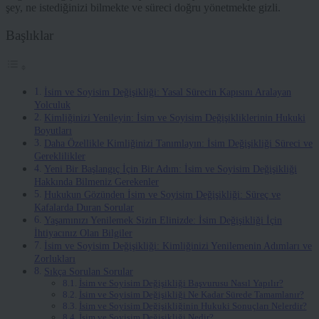
şey, ne istediğinizi bilmekte ve süreci doğru yönetmekte gizli.
Başlıklar
İsim ve Soyisim Değişikliği: Yasal Sürecin Kapısını Aralayan
Yolculuk
Kimliğinizi Yenileyin: İsim ve Soyisim Değişikliklerinin Hukuki
Boyutları
Daha Özellikle Kimliğinizi Tanımlayın: İsim Değişikliği Süreci ve
Gereklilikler
Yeni Bir Başlangıç İçin Bir Adım: İsim ve Soyisim Değişikliği
Hakkında Bilmeniz Gerekenler
Hukukun Gözünden İsim ve Soyisim Değişikliği: Süreç ve
Kafalarda Duran Sorular
Yaşamınızı Yenilemek Sizin Elinizde: İsim Değişikliği İçin
İhtiyacınız Olan Bilgiler
İsim ve Soyisim Değişikliği: Kimliğinizi Yenilemenin Adımları ve
Zorlukları
Sıkça Sorulan Sorular
İsim ve Soyisim Değişikliği Başvurusu Nasıl Yapılır?
İsim ve Soyisim Değişikliği Ne Kadar Sürede Tamamlanır?
İsim ve Soyisim Değişikliğinin Hukuki Sonuçları Nelerdir?
İsim ve Soyisim Değişikliği Nedir?