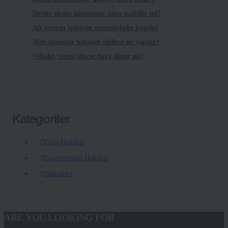
Devlet okulu öğretmeni dava açabilir mi?
Alt işveren işçisinin sorumluluğu kimde?
Web sitesinde hakaret edilirse ne yapılır?
Vekalet veren ölürse dava düşer mi?
Kategoriler
Ceza Hukuku
Gayrimenkul Hukuku
Makaleler
ARE YOU LOOKING FOR