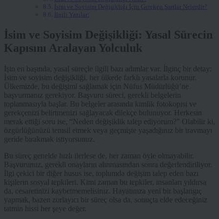
İsim ve Soyisim Değişikliği İçin Gereken Şartlar Nelerdir?
İlgili Yazılar:
İsim ve Soyisim Değişikliği: Yasal Sürecin
Kapısını Aralayan Yolculuk
İşin en başında, yasal süreçle ilgili bazı adımlar var. İlginç bir detay:
İsim ve soyisim değişikliği, her ülkede farklı yasalarla korunur.
Ülkemizde, bu değişimi sağlamak için Nüfus Müdürlüğü’ne
başvurmanız gerekiyor. Başvuru süreci, gerekli belgelerin
toplanmasıyla başlar. Bu belgeler arasında kimlik fotokopisi ve
gerekçenizi belirtmenizi sağlayacak dilekçe bulunuyor. Herkesin
merak ettiği soru ise, “Neden değişiklik talep ediyorum?” Olabilir ki,
özgürlüğünüzü temsil etmek veya geçmişte yaşadığınız bir travmayı
geride bırakmak istiyorsunuz.
Bu süreç genelde hızlı ilerlese de, her zaman öyle olmayabilir.
Başvurunuz, gerekli onayların alınmasından sonra değerlendiriliyor.
İlgi çekici bir diğer husus ise, toplumda değişim talep eden bazı
kişilerin sosyal tepkileri. Kimi zaman bu tepkiler, insanları yıldırsa
da, cesaretinizi kaybetmemelisiniz. Hayatınıza yeni bir başlangıç
yapmak, bazen zorlayıcı bir süreç olsa da, sonuçta elde edeceğiniz
tatmin hissi her şeye değer.