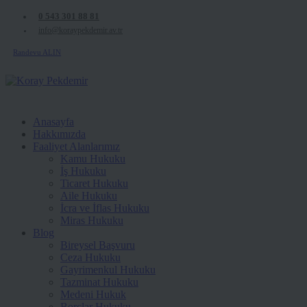
0 543 301 88 81
info@koraypekdemir.av.tr
Randevu ALIN
Anasayfa
Hakkımızda
Faaliyet Alanlarımız
Kamu Hukuku
İş Hukuku
Ticaret Hukuku
Aile Hukuku
İcra ve İflas Hukuku
Miras Hukuku
Blog
Bireysel Başvuru
Ceza Hukuku
Gayrimenkul Hukuku
Tazminat Hukuku
Medeni Hukuk
Borçlar Hukuku