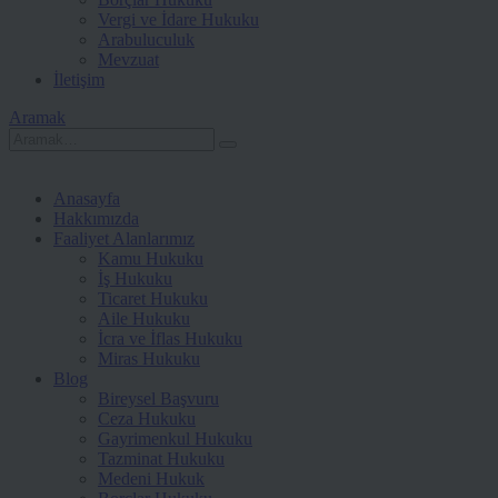
Vergi ve İdare Hukuku
Arabuluculuk
Mevzuat
İletişim
Aramak
Anasayfa
Hakkımızda
Faaliyet Alanlarımız
Kamu Hukuku
İş Hukuku
Ticaret Hukuku
Aile Hukuku
İcra ve İflas Hukuku
Miras Hukuku
Blog
Bireysel Başvuru
Ceza Hukuku
Gayrimenkul Hukuku
Tazminat Hukuku
Medeni Hukuk