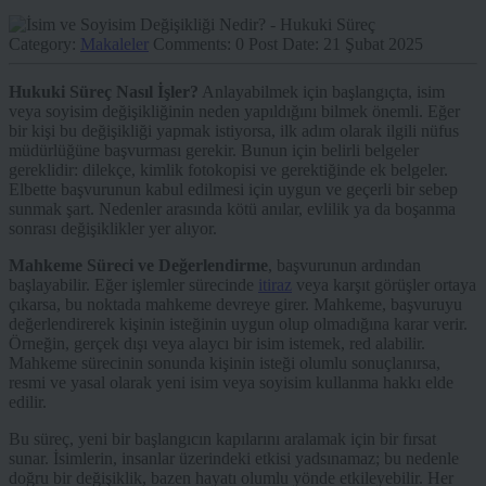
Category:
Makaleler
Comments:
0
Post Date:
21 Şubat 2025
Hukuki Süreç Nasıl İşler?
Anlayabilmek için başlangıçta, isim
veya soyisim değişikliğinin neden yapıldığını bilmek önemli. Eğer
bir kişi bu değişikliği yapmak istiyorsa, ilk adım olarak ilgili nüfus
müdürlüğüne başvurması gerekir. Bunun için belirli belgeler
gereklidir: dilekçe, kimlik fotokopisi ve gerektiğinde ek belgeler.
Elbette başvurunun kabul edilmesi için uygun ve geçerli bir sebep
sunmak şart. Nedenler arasında kötü anılar, evlilik ya da boşanma
sonrası değişiklikler yer alıyor.
Mahkeme Süreci ve Değerlendirme
, başvurunun ardından
başlayabilir. Eğer işlemler sürecinde
itiraz
veya karşıt görüşler ortaya
çıkarsa, bu noktada mahkeme devreye girer. Mahkeme, başvuruyu
değerlendirerek kişinin isteğinin uygun olup olmadığına karar verir.
Örneğin, gerçek dışı veya alaycı bir isim istemek, red alabilir.
Mahkeme sürecinin sonunda kişinin isteği olumlu sonuçlanırsa,
resmi ve yasal olarak yeni isim veya soyisim kullanma hakkı elde
edilir.
Bu süreç, yeni bir başlangıcın kapılarını aralamak için bir fırsat
sunar. İsimlerin, insanlar üzerindeki etkisi yadsınamaz; bu nedenle
doğru bir değişiklik, bazen hayatı olumlu yönde etkileyebilir. Her