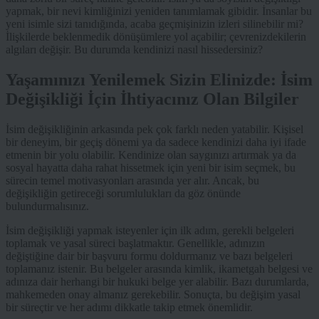
yapmak, bir nevi kimliğinizi yeniden tanımlamak gibidir. İnsanlar bu
yeni isimle sizi tanıdığında, acaba geçmişinizin izleri silinebilir mi?
İlişkilerde beklenmedik dönüşümlere yol açabilir; çevrenizdekilerin
algıları değişir. Bu durumda kendinizi nasıl hissedersiniz?
Yaşamınızı Yenilemek Sizin Elinizde: İsim
Değişikliği İçin İhtiyacınız Olan Bilgiler
İsim değişikliğinin arkasında pek çok farklı neden yatabilir. Kişisel
bir deneyim, bir geçiş dönemi ya da sadece kendinizi daha iyi ifade
etmenin bir yolu olabilir. Kendinize olan saygınızı artırmak ya da
sosyal hayatta daha rahat hissetmek için yeni bir isim seçmek, bu
sürecin temel motivasyonları arasında yer alır. Ancak, bu
değişikliğin getireceği sorumlulukları da göz önünde
bulundurmalısınız.
İsim değişikliği yapmak isteyenler için ilk adım, gerekli belgeleri
toplamak ve yasal süreci başlatmaktır. Genellikle, adınızın
değiştiğine dair bir başvuru formu doldurmanız ve bazı belgeleri
toplamanız istenir. Bu belgeler arasında kimlik, ikametgah belgesi ve
adınıza dair herhangi bir hukuki belge yer alabilir. Bazı durumlarda,
mahkemeden onay almanız gerekebilir. Sonuçta, bu değişim yasal
bir süreçtir ve her adımı dikkatle takip etmek önemlidir.