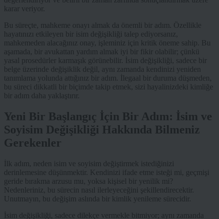
karar veriyor.
Bu süreçte, mahkeme onayı almak da önemli bir adım. Özellikle
hayatınızı etkileyen bir isim değişikliği talep ediyorsanız,
mahkemeden alacağınız onay, işleminiz için kritik öneme sahip. Bu
aşamada, bir avukattan yardım almak iyi bir fikir olabilir; çünkü
yasal prosedürler karmaşık görünebilir. İsim değişikliği, sadece bir
belge üzerinde değişiklik değil, aynı zamanda kendinizi yeniden
tanımlama yolunda attığınız bir adım. İlegaal bir duruma düşmeden,
bu süreci dikkatli bir biçimde takip etmek, sizi hayalinizdeki kimliğe
bir adım daha yaklaştırır.
Yeni Bir Başlangıç İçin Bir Adım: İsim ve
Soyisim Değişikliği Hakkında Bilmeniz
Gerekenler
İlk adım, neden isim ve soyisim değiştirmek istediğinizi
derinlemesine düşünmektir. Kendinizi ifade etme isteği mi, geçmişi
geride bırakma arzusu mu, yoksa kişisel bir yenilik mi?
Nedenleriniz, bu sürecin nasıl ilerleyeceğini şekillendirecektir.
Unutmayın, bu değişim aslında bir kimlik yenileme sürecidir.
İsim değişikliği, sadece dilekçe vermekle bitmiyor; aynı zamanda