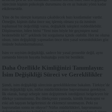
sürecinin kişinin psikolojik durumunu da en az hukuki yönü kadar
etkilemesidir.
Yine de bu süreçte karşınıza çıkabilecek bazı kısıtlamalar vardır.
Örneğin, kişinin daha önce suç işlemiş olması ya da isminin
toplumsal bir değerliliği varsa, değişiklik talepleri reddedilebilir.
Düşünsenize, bilen birisi “Yeni isim böyle bir geçmişten nasıl
beslenebilir ki?” şeklinde bir sorgulama içinde olabilir. Her ne olursa
olsun, isim değişikliği yapmadan önce tüm yasal sorumlulukları göz
önünde bulundurmalısınız.
İsim ve soyisim değişikliği, sadece bir yasal prosedür değil, aynı
zamanda bireyin hayatta buluştuğu yeni bir benliktir.
Daha Özellikle Kimliğinizi Tanımlayın:
İsim Değişikliği Süreci ve Gereklilikler
Şimdi, isim değişikliği sürecinin gerekliliklerine bakalım. Türkiye’de
isim değişikliği için, nüfus müdürlüklerine başvurmanız gerekiyor.
İlk olarak, hangi sebeple isim değiştirmek istediğinizi belgeleyen bir
dilekçe yazmalısınız. Bu dilekçenin yanında, kimlik fotokopisi ve
eski adı taşıyan belgelerinizi de eklemeyi unutmayın. Peki ya
başvurudan sonra ne oluyor? Nüfus müdürlükleri, başvurunuzu
değerlendiriyor ve belirli bir zaman zarfında sonuçlandırmak üzere