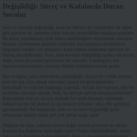
Değişikliği: Süreç ve Kafalarda Duran
Sorular
İsim ve soyisim değişikliği, basit bir dilekçe ile yapılabilen bir işlem
gibi görünse de, ardında yatan hukuki gereklilikler oldukça çeşitlidir.
İlk adım, yaşadığınız yerin nüfus müdürlüğüne başvurmak olacaktır.
Burada, belirtmeniz gereken nedenler, başvurunuzu destekleyen
belgelerle birlikte yer almalıdır. Kimi zaman mahkeme sürecine de
ihtiyaç duyabilirsiniz. Yani, isim-soyisim değişikliği sadece bir tercih
değil, biraz da cesaret gerektiren bir adımdır. Unutmayın, her
başvuru onaylanmaz; oturmuş hukuki kurallara uymak şarttır.
İşin en ilginç yanı, nedenlerin çeşitliliğidir. Bazen bir evlilik sonrası
yeni bir soy isim almak istersiniz, bazen ise geçmişinizden
kurtulmak ve yeni bir başlangıç yapmak. Ancak her başvuru, titiz bir
inceleme sürecine tabidir. Peki, bu süreçte nelerle karşılaşabilirsiniz?
Başvurulan isim ya da soy isminde bir taklit durumu, toplumda
hakaret içeren bir durum ya da benzeri sebepler sıkça dile getirilen
gerekçelerdir. Bu bağlamda, isim ve soyisim değişikliği nedir
sorusunun altında yatan pek çok sebep açığa çıkar.
Değişen bir isim, yalnızca bireyi değil; sosyal çevresini de etkiler.
İnsanlar bu değişime nasıl tepki verir? Onları bilgilendirmek, bazen
daha zorlu bir süreç haline gelebilir. İsim ya da soyisim değişikliği