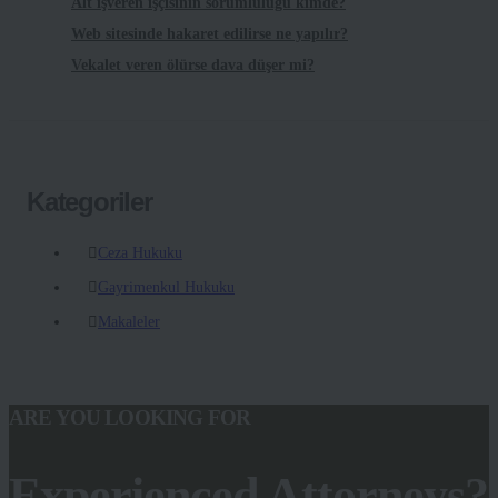
Alt işveren işçisinin sorumluluğu kimde?
Web sitesinde hakaret edilirse ne yapılır?
Vekalet veren ölürse dava düşer mi?
Kategoriler
Ceza Hukuku
Gayrimenkul Hukuku
Makaleler
ARE YOU LOOKING FOR
Experienced Attorneys?