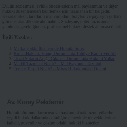
Evlilik sözleşmesi, evlilik öncesi eşlerin mal paylaşımını ve diğer
hukuki düzenlemeleri belirlemek için hazırlanan bir belgedir.
Hazırlanırken, tarafların mal varlıkları, borçları ve paylaşım şartları
gibi unsurlar dikkate alınmalıdır. Sözleşme, noter huzurunda
yapılması gerektiğinden, profesyonel hukuki destek alınması önerilir.
İlgili Yazılar:
Marka Hakkı İhlallerinde Hukuki Süreç
Kiracı Hakları: Hangi Durumlarda Tahliye Kararı Verilir?
Ticari Sırların Açığa Çıkması Durumunda Hukuki Yollar
Maddi Tazminat Nedir? – Mal Kaybının Tazmini
Tereke Tespiti Nedir? – Miras Hukukundaki Önemi
Av. Koray Pekdemir
Hukuk büromun kurucusu ve başkanı olarak, uzun yıllardır
çeşitli hukuk dallarında edindiğim deneyimle müvekkillerime
kaliteli, güvenilir ve çözüm odaklı hukuki hizmetler