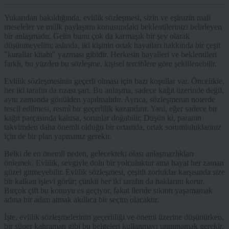
Yukarıdan bakıldığında, evlilik sözleşmesi, sizin ve eşinizin mali
meseleler ve mülk paylaşımı konusundaki beklentilerinizi belirleyen
bir anlaşmadır. Gelin bunu çok da karmaşık bir şey olarak
düşünmeyelim; aslında, iki kişinin ortak hayatları hakkında bir çeşit
"kurallar kitabı" yazması gibidir. Herkesin hayalleri ve beklentileri
farklı, bu yüzden bu sözleşme, kişisel tercihlere göre şekillenebilir.
Evlilik sözleşmesinin geçerli olması için bazı koşullar var. Öncelikle,
her iki tarafın da rızası şart. Bu anlaşma, sadece kağıt üzerinde değil,
aynı zamanda gönülden yapılmalıdır. Ayrıca, sözleşmenin noterde
tescil edilmesi, resmî bir geçerlilik kazandırır. Yani, eğer sadece bir
kağıt parçasında kalırsa, sorunlar doğabilir. Düşün ki, paranın
takvimden daha önemli olduğu bir ortamda, ortak sorumluluklarınız
için de bir plan yapmanız gerekir.
Belki de en önemli neden, gelecekteki olası anlaşmazlıkları
önlemek. Evlilik, sevgiyle dolu bir yolculuktur ama hayat her zaman
güzel gitmeyebilir. Evlilik sözleşmesi, çeşitli zorluklar karşısında size
bir kalkan işlevi görür; çünkü her iki tarafın da haklarını korur.
Birçok çift bu konuyu es geçiyor, fakat ileride sıkıntı yaşamamak
adına bir adım atmak akıllıca bir seçim olacaktır.
İşte, evlilik sözleşmelerinin geçerliliği ve önemi üzerine düşünürken,
bir süper kahraman gibi bu belgeleri kullanmayı unutmamak gerekir.