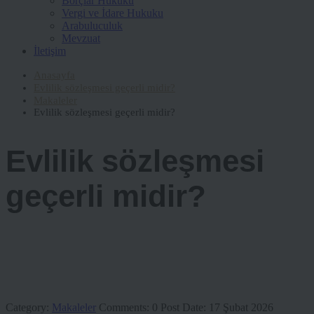
Borçlar Hukuku
Vergi ve İdare Hukuku
Arabuluculuk
Mevzuat
İletişim
Anasayfa
Evlilik sözleşmesi geçerli midir?
Makaleler
Evlilik sözleşmesi geçerli midir?
Evlilik sözleşmesi
geçerli midir?
Category:
Makaleler
Comments:
0
Post Date:
17 Şubat 2026