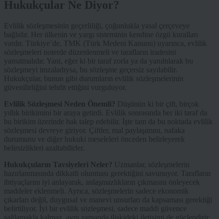
Hukukçular Ne Diyor?
Evlilik sözleşmesinin geçerliliği, çoğunlukla yasal çerçeveye
bağlıdır. Her ülkenin ve yargı sisteminin kendine özgü kuralları
vardır. Türkiye’de, TMK (Türk Medeni Kanunu) uyarınca, evlilik
sözleşmeleri noterde düzenlenmeli ve tarafların iradesini
yansıtmalıdır. Yani, eğer ki bir taraf zorla ya da yanıltılarak bu
sözleşmeyi imzaladıysa, bu sözleşme geçersiz sayılabilir.
Hukukçular, bunun gibi durumların evlilik sözleşmelerinin
güvenilirliğini tehdit ettiğini vurguluyor.
Evlilik Sözleşmesi Neden Önemli?
Düşünün ki bir çift, birçok
yıllık birikimini bir araya getirdi. Evlilik sonrasında her iki taraf da
bu birikim üzerinde hak talep edebilir. İşte tam da bu noktada evlilik
sözleşmesi devreye giriyor. Çiftler, mal paylaşımını, nafaka
durumunu ve diğer hukuki meseleleri önceden belirleyerek
belirsizlikleri azaltabilirler.
Hukukçuların Tavsiyeleri Neler?
Uzmanlar, sözleşmelerin
hazırlanmasında dikkatli olunması gerektiğini savunuyor. Tarafların
ihtiyaçlarını iyi anlayarak, anlaşmazlıkların çıkmasını önleyecek
maddeler eklenmeli. Ayrıca, sözleşmelerin sadece ekonomik
çıkarları değil, duygusal ve manevi unsurları da kapsaması gerektiği
belirtiliyor. İyi bir evlilik sözleşmesi, sadece maddi güvence
sağlamakla kalmaz, aynı zamanda ilişkideki iletişimi de güçlendirir.