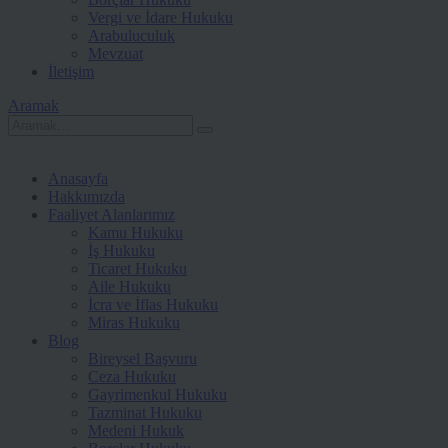
Vergi ve İdare Hukuku
Arabuluculuk
Mevzuat
İletişim
Aramak
Anasayfa
Hakkımızda
Faaliyet Alanlarımız
Kamu Hukuku
İş Hukuku
Ticaret Hukuku
Aile Hukuku
İcra ve İflas Hukuku
Miras Hukuku
Blog
Bireysel Başvuru
Ceza Hukuku
Gayrimenkul Hukuku
Tazminat Hukuku
Medeni Hukuk