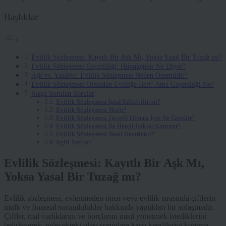
Başlıklar
Evlilik Sözleşmesi: Kayıtlı Bir Aşk Mı, Yoksa Yasal Bir Tuzağ mı?
Evlilik Sözleşmesi Geçerliliği: Hukukçular Ne Diyor?
Aşk vs. Yasalite: Evlilik Sözleşmesi Neden Önemlidir?
Evlilik Sözleşmesi Olmadan Evliliğe İleri! Ama Geçerliliği Ne?
Sıkça Sorulan Sorular
Evlilik Sözleşmesi İptal Edilebilir mi?
Evlilik Sözleşmesi Nedir?
Evlilik Sözleşmesi Geçerli Olması İçin Ne Gerekir?
Evlilik Sözleşmesi İle Hangi Haklar Korunur?
Evlilik Sözleşmesi Nasıl Hazırlanır?
İlgili Yazılar:
Evlilik Sözleşmesi: Kayıtlı Bir Aşk Mı,
Yoksa Yasal Bir Tuzağ mı?
Evlilik sözleşmesi, evlenmeden önce veya evlilik sırasında çiftlerin
mülk ve finansal sorumluluklar hakkında yaptıkları bir anlaşmadır.
Çiftler, mal varlıklarını ve borçlarını nasıl yönetmek istediklerini
belirleyerek, gelecekteki olası sorunlara karşı kendilerini koruma