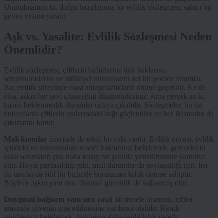
Unutulmamalı ki, doğru hazırlanmış bir evlilik sözleşmesi, sahici bir
güven ortamı yaratır.
Aşk vs. Yasalite: Evlilik Sözleşmesi Neden
Önemlidir?
Evlilik sözleşmesi, çiftlerin birbirlerine dair haklarını,
sorumluluklarını ve mülkiyet durumlarını net bir şekilde tanımlar.
Bu, evlilik sürecinde olası anlaşmazlıkların önüne geçebilir. Ne de
olsa, aşkın her şeyi çözeceğini düşünebilirsiniz. Ama gerçek şu ki,
bazen beklenmedik durumlar ortaya çıkabilir. Sözleşmeler, bu tür
durumlarda çiftlerin aralarındaki bağı güçlendirir ve her iki tarafın da
çıkarlarını korur.
Mali konular
üzerinde de etkili bir rolü vardır. Evlilik öncesi, evlilik
içindeki ve sonrasındaki maddi haklarınızı belirlemek, gelecekteki
olası sorunların çok daha kolay bir şekilde yönetilmesine yardımcı
olur. Hayat paylaşıldığı gibi, mali durumlar da paylaşıldığı için, her
iki tarafın da adil bir biçimde korunması kritik öneme sahiptir.
Böylece aşkın yanı sıra, finansal güvenlik de sağlanmış olur.
Duygusal bağların yanı sıra
yasal bir temele oturmak, çiftler
arasında güvenin inşa edilmesine yardımcı olabilir. Kendi
sınırlarınızı belirlemek, ilişkinizin daha sağlıklı bir yapıda