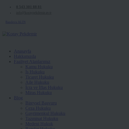
0 543 301 88 81
info@koraypekdemir.av.tr
Randevu ALIN
Anasayfa
Hakkımızda
Faaliyet Alanlarımız
Kamu Hukuku
İş Hukuku
Ticaret Hukuku
Aile Hukuku
İcra ve İflas Hukuku
Miras Hukuku
Blog
Bireysel Başvuru
Ceza Hukuku
Gayrimenkul Hukuku
Tazminat Hukuku
Medeni Hukuk
Borçlar Hukuku