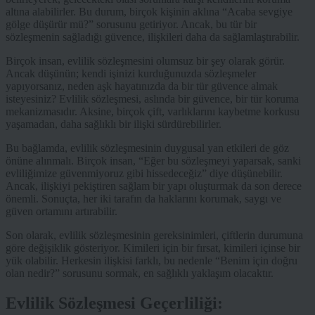
altına alabilirler. Bu durum, birçok kişinin aklına “Acaba sevgiye
gölge düşürür mü?” sorusunu getiriyor. Ancak, bu tür bir
sözleşmenin sağladığı güvence, ilişkileri daha da sağlamlaştırabilir.
Birçok insan, evlilik sözleşmesini olumsuz bir şey olarak görür.
Ancak düşünün; kendi işinizi kurduğunuzda sözleşmeler
yapıyorsanız, neden aşk hayatınızda da bir tür güvence almak
isteyesiniz? Evlilik sözleşmesi, aslında bir güvence, bir tür koruma
mekanizmasıdır. Aksine, birçok çift, varlıklarını kaybetme korkusu
yaşamadan, daha sağlıklı bir ilişki sürdürebilirler.
Bu bağlamda, evlilik sözleşmesinin duygusal yan etkileri de göz
önüne alınmalı. Birçok insan, “Eğer bu sözleşmeyi yaparsak, sanki
evliliğimize güvenmiyoruz gibi hissedeceğiz” diye düşünebilir.
Ancak, ilişkiyi pekiştiren sağlam bir yapı oluşturmak da son derece
önemli. Sonuçta, her iki tarafın da haklarını korumak, saygı ve
güven ortamını artırabilir.
Son olarak, evlilik sözleşmesinin gereksinimleri, çiftlerin durumuna
göre değişiklik gösteriyor. Kimileri için bir fırsat, kimileri içinse bir
yük olabilir. Herkesin ilişkisi farklı, bu nedenle “Benim için doğru
olan nedir?” sorusunu sormak, en sağlıklı yaklaşım olacaktır.
Evlilik Sözleşmesi Geçerliliği: