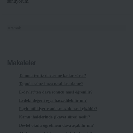
sunuyorum.
Makaleler
Tanıma tenfiz davası ne kadar sürer?
Tapuda sahte imza nasıl ispatlanır?
E-devlet’ten dava sonucu nasıl öğrenilir?
Evdeki değerli eşya haczedilebilir mi?
Paylı mülkiyette anlaşmazlık nasıl çözülür?
Kamu ihalelerinde şikayet süresi nedir?
Devlet okulu öğretmeni dava açabilir mi?