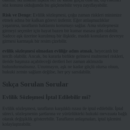
söz konusu olduğunda bu güçlenebilir veya zayıflayabilir.
Risk ve Denge
: Evlilik sözleşmesi, çoğu zaman riskleri minimize
etmek adına bir kalkan görevi üstlenir. Eğer anlaşmazlıklar
yaşanırsa, tarafların haklarını korumayı sağlar. Ama sözleşmesiz
girmeyi seçenler için hayat bazen bir kumar masası gibi olabilir.
Sadece aşk üzerine kurulmuş bir ilişkide, maddi konuların devreye
girmesi karmaşık bir resim çizebilir.
evlilik sözleşmesi olmadan evliliğe adım atmak
, heyecanlı bir
tercih olabilir. Ancak, bu kararla birlikte gelmesi muhtemel riskleri,
ileride başınıza açabileceği dertleri her zaman aklınızda
bulundurmalısınız. Unutmayın, aşk ne kadar güçlü olursa olsun,
hukuki zemin sağlam değilse, her şey sarsılabilir.
Sıkça Sorulan Sorular
Evlilik Sözleşmesi İptal Edilebilir mi?
Evlilik sözleşmesi, tarafların karşılıklı rızası ile iptal edilebilir. İptal
süreci, sözleşmenin şartlarına ve yürürlükteki hukuki mevzuata bağlı
olarak değişiklik gösterebilir. Tarafların anlaşmaları, iptal işlemini
kolaylaştırabilir.