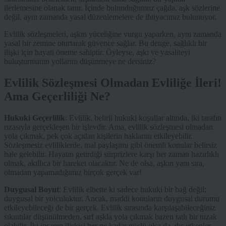
ilerlemesine olanak tanır. İçinde bulunduğumuz çağda, aşk sözlerine
değil, aynı zamanda yasal düzenlemelere de ihtiyacımız bulunuyor.
Evlilik sözleşmeleri, aşkın yüceliğine vurgu yaparken, aynı zamanda
yasal bir zemine oturtarak güvence sağlar. Bu denge, sağlıklı bir
ilişki için hayati öneme sahiptir. Öyleyse, aşkı ve yasaliteyi
buluşturmanın yollarını düşünmeye ne dersiniz?
Evlilik Sözleşmesi Olmadan Evliliğe İleri!
Ama Geçerliliği Ne?
Hukuki Geçerlilik
: Evlilik, belirli hukuki koşullar altında, iki tarafın
rızasıyla gerçekleşen bir işlevdir. Ama, evlilik sözleşmesi olmadan
yola çıkmak, pek çok açıdan kişilerin haklarını etkileyebilir.
Sözleşmesiz evliliklerde, mal paylaşımı gibi önemli konular belirsiz
hale gelebilir. Hayatın getirdiği sürprizlere karşı her zaman hazırlıklı
olmak, akıllıca bir hareket olacaktır. Ne de olsa, aşkın yanı sıra,
olmadan yapamadığımız birçok gerçek var!
Duygusal Boyut
: Evlilik elbette ki sadece hukuki bir bağ değil;
duygusal bir yolculuktur. Ancak, maddi konuların duygusal durumu
etkileyebileceği de bir gerçek. Evlilik sırasında karşılaşabileceğiniz
sıkıntılar düşünülmeden, sırf aşkla yola çıkmak bazen tatlı bir tuzak
olabilir. İki insanın ilişkisi her ne kadar güçlü olsa da, dış etkenler