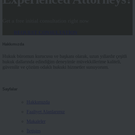
Get a free initial consultation right now
REQUEST CONSULTATION
Hakkımızda
Hukuk büromun kurucusu ve başkanı olarak, uzun yıllardır çeşitli
hukuk dallarında edindiğim deneyimle müvekkillerime kaliteli,
güvenilir ve çözüm odaklı hukuki hizmetler sunuyorum.
Sayfalar
Hakkımızda
Faaliyet Alanlarımız
Makaleler
İletişim