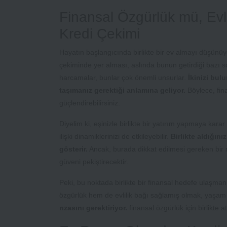
Finansal Özgürlük mü, Evli
Kredi Çekimi
Hayatın başlangıcında birlikte bir ev almayı düşünüyo
çekiminde yer alması, aslında bunun getirdiği bazı sor
harcamalar, bunlar çok önemli unsurlar.
İkinizi bul
taşımanız gerektiği anlamına geliyor.
Böylece, fin
güçlendirebilirsiniz.
Diyelim ki, eşinizle birlikte bir yatırım yapmaya ka
ilişki dinamiklerinizi de etkileyebilir.
Birlikte aldığını
gösterir.
Ancak, burada dikkat edilmesi gereken bir nokt
güveni pekiştirecektir.
Peki, bu noktada birlikte bir finansal hedefe ulaş
özgürlük hem de evlilik bağı sağlamış olmak, yaşam ka
rızasını gerektiriyor.
finansal özgürlük için birlikte at