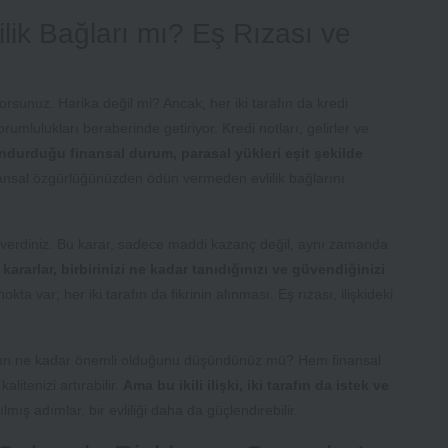
lik Bağları mı? Eş Rızası ve
rsunuz. Harika değil mi? Ancak, her iki tarafın da kredi
umlulukları beraberinde getiriyor. Kredi notları, gelirler ve
undurduğu finansal durum, parasal yükleri eşit şekilde
ansal özgürlüğünüzden ödün vermeden evlilik bağlarını
rar verdiniz. Bu karar, sadece maddi kazanç değil, aynı zamanda
z kararlar, birbirinizi ne kadar tanıdığınızı ve güvendiğinizi
a var; her iki tarafın da fikrinin alınması. Eş rızası, ilişkideki
manın ne kadar önemli olduğunu düşündünüz mü? Hem finansal
litenizi artırabilir.
Ama bu ikili ilişki, iki tarafın da istek ve
ılmış adımlar, bir evliliği daha da güçlendirebilir.