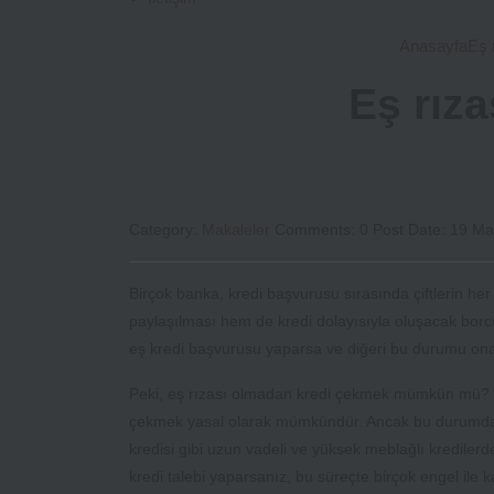
Anasayfa
Eş 
Eş rıza
Category:
Makaleler
Comments:
0
Post Date:
19 Ma
Birçok banka, kredi başvurusu sırasında çiftlerin her
paylaşılması hem de kredi dolayısıyla oluşacak borcun 
eş kredi başvurusu yaparsa ve diğeri bu durumu o
Peki, eş rızası olmadan kredi çekmek mümkün mü? Te
çekmek yasal olarak mümkündür. Ancak bu durumda, b
kredisi gibi uzun vadeli ve yüksek meblağlı kredilerde 
kredi talebi yaparsanız, bu süreçte birçok engel ile ka