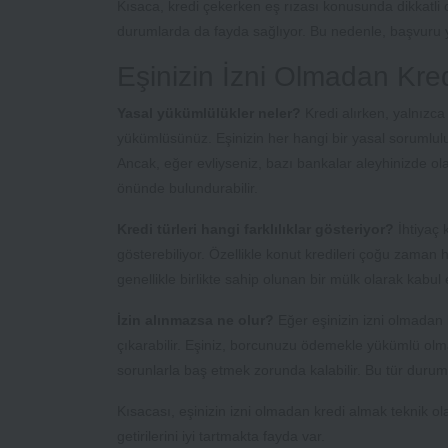
Kısaca, kredi çekerken eş rızası konusunda dikkatli ol
durumlarda da fayda sağlıyor. Bu nedenle, başvuru
Eşinizin İzni Olmadan Kred
Yasal yükümlülükler neler?
Kredi alırken, yalnızca
yükümlüsünüz. Eşinizin her hangi bir yasal sorumlul
Ancak, eğer evliyseniz, bazı bankalar aleyhinizde ol
önünde bulundurabilir.
Kredi türleri hangi farklılıklar gösteriyor?
İhtiyaç k
gösterebiliyor. Özellikle konut kredileri çoğu zaman h
genellikle birlikte sahip olunan bir mülk olarak kabul e
İzin alınmazsa ne olur?
Eğer eşinizin izni olmadan 
çıkarabilir. Eşiniz, borcunuzu ödemekle yükümlü olma
sorunlarla baş etmek zorunda kalabilir. Bu tür durumlar
Kısacası, eşinizin izni olmadan kredi almak teknik
getirilerini iyi tartmakta fayda var.