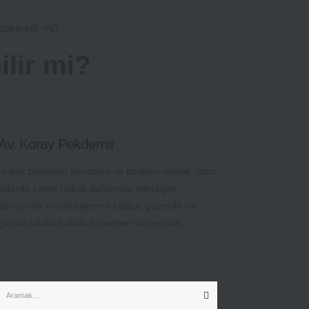
ekilebilir mi?
ilir mi?
Av. Koray Pekdemir
Hukuk büromun kurucusu ve başkanı olarak, uzun
yıllardır çeşitli hukuk dallarında edindiğim
deneyimle müvekkillerime kaliteli, güvenilir ve
çözüm odaklı hukuki hizmetler sunuyorum.