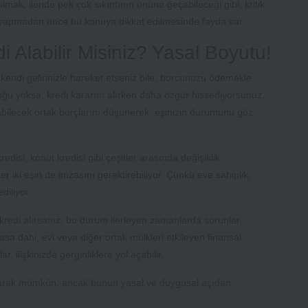
mak, ileride pek çok sıkıntının önüne geçebileceği gibi, kritik
 yapmadan önce bu konuya dikkat edilmesinde fayda var.
i Alabilir Misiniz? Yasal Boyutu!
 kendi gelirinizle hareket etseniz bile, borcunuzu ödemekle
uğu yoksa, kredi kararını alırken daha özgür hissediyorsunuz.
abilecek ortak borçlarını düşünerek, eşinizin durumunu göz
redisi, konut kredisi gibi çeşitler arasında değişiklik
er iki eşin de imzasını gerektirebiliyor. Çünkü eve sahiplik,
diliyor.
kredi alırsanız, bu durum ilerleyen zamanlarda sorunlar
sa dahi, evi veya diğer ortak mülkleri etkileyen finansal
, ilişkinizde gerginliklere yol açabilir.
 olarak mümkün, ancak bunun yasal ve duygusal açıdan