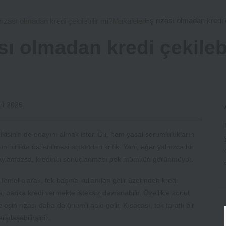
Eş rızası olmadan kredi ç
rızası olmadan kredi çekilebilir mi?
Makaleler
sı olmadan kredi çekileb
rt 2026
 ikisinin de onayını almak ister. Bu, hem yasal sorumlulukların
birlikte üstlenilmesi açısından kritik. Yani, eğer yalnızca bir
naylamazsa, kredinin sonuçlanması pek mümkün görünmüyor.
mel olarak, tek başına kullanılan gelir üzerinden kredi
anka kredi vermekte isteksiz davranabilir. Özellikle konut
eşin rızası daha da önemli hale gelir. Kısacası, tek taraflı bir
rşılaşabilirsiniz.