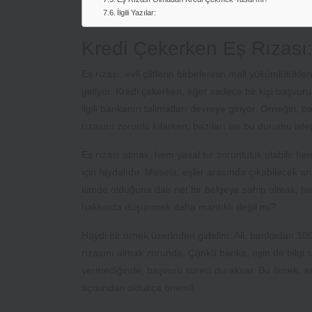
İlgili Yazılar:
Kredi Çekerken Eş Rızası:
Eş rızası, evli çiftlerin birbirlerinin mali yükümlülü
geliyor. Kredi çekerken, eğer sadece bir kişi başvur
ilgili bankanın talimatları devreye giriyor. Örneğin, b
rızasını zorunlu kılarken, bazıları ise bu durumu iste
Eş rızası almak, hem yasal bir zorunluluk olabilir 
için faydalıdır. Mesela, eşler arasında çıkabilecek 
kimde olduğuna dair net bir belgeye sahip olmak, herke
hakkında düşünmek daha mantıklı değil mi?
Haydi bir örnek üzerinden gidelim: Ali, bankadan 100
rızasını almak zorunda. Çünkü banka, eşin de bilgi sa
vermediğinde, başvuru süreci duraksar. Bu örnek, as
açısından oldukça önemli.