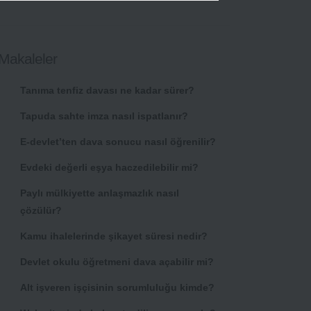
Makaleler
Tanıma tenfiz davası ne kadar sürer?
Tapuda sahte imza nasıl ispatlanır?
E-devlet’ten dava sonucu nasıl öğrenilir?
Evdeki değerli eşya haczedilebilir mi?
Paylı mülkiyette anlaşmazlık nasıl
çözülür?
Kamu ihalelerinde şikayet süresi nedir?
Devlet okulu öğretmeni dava açabilir mi?
Alt işveren işçisinin sorumluluğu kimde?