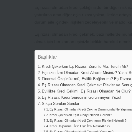
Eş rızası olmadan kredi çektiğinizde, bir diğer risk 
yatırılırsa ama diğer eşin rızası yoksa, ileride ortaya
durum aile içindeki ilişkileri zedeleyebilir ve maddi ka
Eş rızası olmadan kredi çekmek, bazı hallerde mümkün 
almak için her zaman eşinizle birlikte hareket etmek e
Başlıklar
Kredi Çekerken Eş Rızası: Zorunlu Mu, Tercih Mi?
Eşinizin İzni Olmadan Kredi Alabilir Misiniz? Yasal B
Finansal Özgürlük mü, Evlilik Bağları mı? Eş Rızası
Eş Rızası Olmadan Kredi Çekmek: Riskler ve Sonuçl
Evlilikte Kredi Çekimi: Eş Rızası Olmadan Ne Olur?
Eş Rızası: Kredi Sürecinin Görünmeyen Yüzü!
Sıkça Sorulan Sorular
Eş Rızası Olmadan Kredi Çekme Durumunda Ne Yapılmal
Kredi Çekerken Eşin Onayı Neden Gerekli?
Eş Rızası Olmadan Kredi Çekmenin Riskleri Nelerdir?
Kredi Başvurusu İçin Eşin İzni Nasıl Alınır?
Eş Rızası Olmadan Kredi Çekmek Yasal mı?