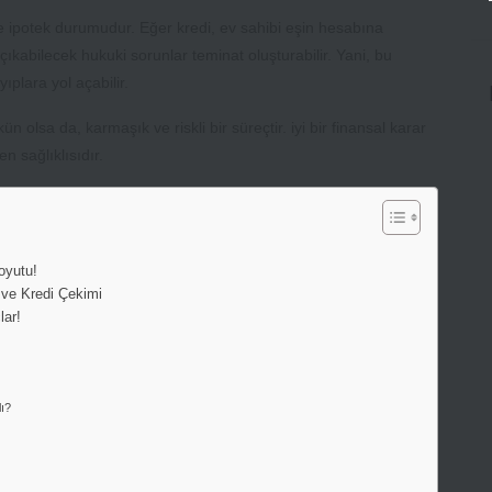
ise ipotek durumudur. Eğer kredi, ev sahibi eşin hesabına
 çıkabilecek hukuki sorunlar teminat oluşturabilir. Yani, bu
yıplara yol açabilir.
olsa da, karmaşık ve riskli bir süreçtir. iyi bir finansal karar
n sağlıklısıdır.
oyutu!
 ve Kredi Çekimi
ar!
ı?