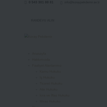
0 543 301 88 81
info@koraypekdemir.av.tr
RANDEVU ALIN
Anasayfa
Hakkımızda
Faaliyet Alanlarımız
Kamu Hukuku
İş Hukuku
Ticaret Hukuku
Aile Hukuku
İcra ve İflas Hukuku
Miras Hukuku