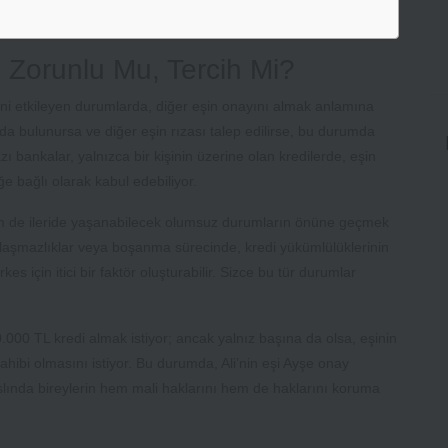
 Zorunlu Mu, Tercih Mi?
klerini etkileyen durumlarda, diğer eşin onayını almak anlamına
uda bulunursa ve diğer eşin rızası talep edilirse, bu durumda
azı bankalar, yalnızca bir kişinin üzerine olan kredilerde, eşin
ğe bağlı olarak kabul edebiliyor.
hem de ileride yaşanabilecek olumsuz durumların önüne geçmek
anlaşmazlıklar veya boşanma sürecinde, kredi yükümlülüklerinin
s için itici bir faktör oluşturabilir. Sizce bu tür durumlar
.000 TL kredi almak istiyor; ancak yalnız başına da olsa, eşinin
hibi olmasını istiyor. Bu durumda, Ali’nin eşi Ayşe onay
lında bireylerin hem mali haklarını hem de haklarını koruma