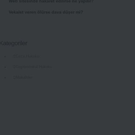
Web sitesinde hakaret edilirse ne yapılır?
Vekalet veren ölürse dava düşer mi?
Kategoriler
Ceza Hukuku
Gayrimenkul Hukuku
Makaleler