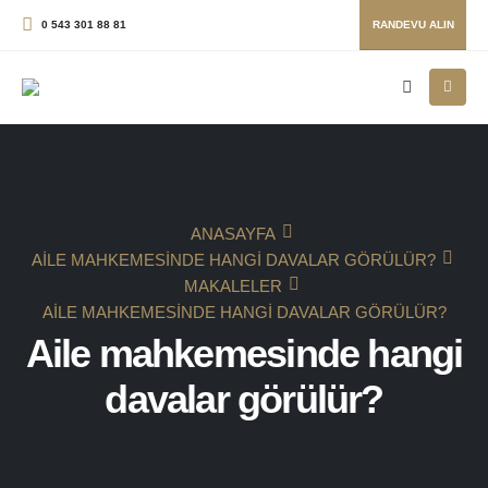
0 543 301 88 81
RANDEVU ALIN
ANASAYFA
AILE MAHKEMESINDE HANGI DAVALAR GÖRÜLÜR?
MAKALELER
AILE MAHKEMESINDE HANGI DAVALAR GÖRÜLÜR?
Aile mahkemesinde hangi
davalar görülür?