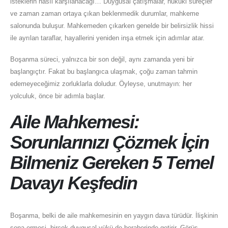
isteklerin nasıl karşılanacağı… Duygusal çatışmalar, hukuki süreçler
ve zaman zaman ortaya çıkan beklenmedik durumlar, mahkeme
salonunda buluşur. Mahkemeden çıkarken genelde bir belirsizlik hissi
ile ayrılan taraflar, hayallerini yeniden inşa etmek için adımlar atar.
Boşanma süreci, yalnızca bir son değil, aynı zamanda yeni bir
başlangıçtır. Fakat bu başlangıca ulaşmak, çoğu zaman tahmin
edemeyeceğimiz zorluklarla doludur. Öyleyse, unutmayın: her
yolculuk, önce bir adımla başlar.
Aile Mahkemesi:
Sorunlarınızı Çözmek İçin
Bilmeniz Gereken 5 Temel
Davayı Keşfedin
Boşanma, belki de aile mahkemesinin en yaygın dava türüdür. İlişkinin
sona ermesi, birçok duygusal yükü de beraberinde getirir. Görüş