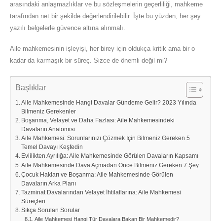
arasındaki anlaşmazlıklar ve bu sözleşmelerin geçerliliği, mahkeme
tarafından net bir şekilde değerlendirilebilir. İşte bu yüzden, her şey
yazılı belgelerle güvence altına alınmalı.
Aile mahkemesinin işleyişi, her birey için oldukça kritik ama bir o
kadar da karmaşık bir süreç. Sizce de önemli değil mi?
Başlıklar
Aile Mahkemesinde Hangi Davalar Gündeme Gelir? 2023 Yılında
Bilmeniz Gerekenler
Boşanma, Velayet ve Daha Fazlası: Aile Mahkemesindeki
Davaların Anatomisi
Aile Mahkemesi: Sorunlarınızı Çözmek İçin Bilmeniz Gereken 5
Temel Davayı Keşfedin
Evlilikten Ayrılığa: Aile Mahkemesinde Görülen Davaların Kapsamı
Aile Mahkemesinde Dava Açmadan Önce Bilmeniz Gereken 7 Şey
Çocuk Hakları ve Boşanma: Aile Mahkemesinde Görülen
Davaların Arka Planı
Tazminat Davalarından Velayet İhtilaflarına: Aile Mahkemesi
Süreçleri
Sıkça Sorulan Sorular
Aile Mahkemesi Hangi Tür Davalara Bakan Bir Mahkemedir?