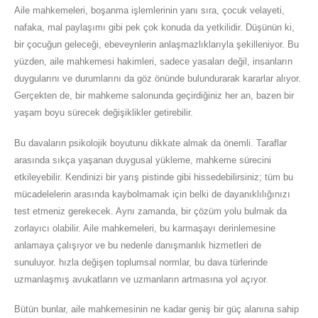
Aile mahkemeleri, boşanma işlemlerinin yanı sıra, çocuk velayeti,
nafaka, mal paylaşımı gibi pek çok konuda da yetkilidir. Düşünün ki,
bir çocuğun geleceği, ebeveynlerin anlaşmazlıklarıyla şekilleniyor. Bu
yüzden, aile mahkemesi hakimleri, sadece yasaları değil, insanların
duygularını ve durumlarını da göz önünde bulundurarak kararlar alıyor.
Gerçekten de, bir mahkeme salonunda geçirdiğiniz her an, bazen bir
yaşam boyu sürecek değişiklikler getirebilir.
Bu davaların psikolojik boyutunu dikkate almak da önemli. Taraflar
arasında sıkça yaşanan duygusal yükleme, mahkeme sürecini
etkileyebilir. Kendinizi bir yarış pistinde gibi hissedebilirsiniz; tüm bu
mücadelelerin arasında kaybolmamak için belki de dayanıklılığınızı
test etmeniz gerekecek. Aynı zamanda, bir çözüm yolu bulmak da
zorlayıcı olabilir. Aile mahkemeleri, bu karmaşayı derinlemesine
anlamaya çalışıyor ve bu nedenle danışmanlık hizmetleri de
sunuluyor. hızla değişen toplumsal normlar, bu dava türlerinde
uzmanlaşmış avukatların ve uzmanların artmasına yol açıyor.
Bütün bunlar, aile mahkemesinin ne kadar geniş bir güç alanına sahip