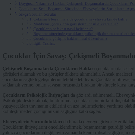
Duygusal Yıkım ve Haklar: Çekişmeli Boşanmalarda Çocukların Ps
Çocukların Sesi: Boşanma Sürecinde Ebeveynlerin Sorunlarını Aşma 
Sıkça Sorulan Sorular
Çekişmeli boşanmalarda çocukların velayeti kimde kalır?
Mahkeme, çocukların görüşlerini nasıl dikkate alır?
Çocukların nafakası nasıl belirlenir?
Boşanma sürecinde çocukların psikolojik durumu nasıl etkilen
Çocuklarla görüşme hakları nasıl düzenlenir?
İlgili Yazılar:
Çocuklar İçin Savaş: Çekişmeli Boşanmal
Çekişmeli Boşanmalarda Çocukların Hakları
çocukların da sesler
görüşleri alınmalı ve bu görüşler dikkate alınmalıdır. Ancak maalesef,
çocukların sağlıklı gelişimlerini tehdit edebiliyor. Çocukların ihtiyaçla
sağlamak yerine, onları savaşın ortasında bırakan bir süreçle karşı karş
Çocukların Psikolojik İhtiyaçları
da göz ardı edilmemeli. Ebeveynler
Psikolojik destek almak, bu durumda çocuklar için bir kurtuluş olabil
yaşayacakları travmanın etkilerini en aza indirmelerine yardımcı olabi
kötüleştirmeden çocuğunuzun sağlığına katkı sağlar.
Ebeveynlerin Sorumlulukları
da burada devreye giriyor. Her iki tar
Çocukların ihtiyaçlarını önceliklendirmek, boşanmanın getirdiği belirsi
yalnızca çocuklarının değil, aynı zamanda kendi ruhsal sağlığı için de ö