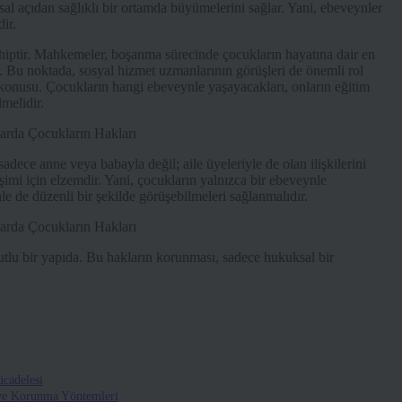
sal açıdan sağlıklı bir ortamda büyümelerini sağlar. Yani, ebeveynler
ir.
hiptir. Mahkemeler, boşanma sürecinde çocukların hayatına dair en
r. Bu noktada, sosyal hizmet uzmanlarının görüşleri de önemli rol
ma konusu. Çocukların hangi ebeveynle yaşayacakları, onların eğitim
lmelidir.
sadece anne veya babayla değil; aile üyeleriyle de olan ilişkilerini
imi için elzemdir. Yani, çocukların yalnızca bir ebeveynle
le de düzenli bir şekilde görüşebilmeleri sağlanmalıdır.
tlu bir yapıda. Bu hakların korunması, sadece hukuksal bir
cadelesi
 ve Korunma Yöntemleri