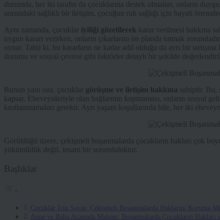
durumda, her iki tarafın da çocuklarına destek olmaları, onların duygu
arasındaki sağlıklı bir iletişim, çocuğun ruh sağlığı için hayati önemded
Aynı zamanda, çocuklar
iyiliği gözetilerek
karar verilmesi hakkına sa
uygun kararı verirken, onların çıkarlarını ön planda tutmak zorundadı
oynar. Tabii ki, bu kararların ne kadar adil olduğu da ayrı bir tartış
durumu ve sosyal çevresi gibi faktörler detaylı bir şekilde değerlendiri
Bunun yanı sıra, çocuklar
görüşme ve iletişim hakkına
sahiptir. Bu, 
kapsar. Ebeveynleriyle olan bağlarının kopmaması, onların sosyal geliş
kısıtlanmamaları gerekir. Ayrı yaşam koşullarında bile, her iki ebeveyn
Görüldüğü üzere, çekişmeli boşanmalarda çocukların hakları çok boyu
yükümlülük değil, insani bir sorumluluktur.
Başlıklar
Çocuklar İçin Savaş: Çekişmeli Boşanmalarda Haklarını Koruma Mü
Anne ve Baba Arasında Mahsur: Boşanmalarda Çocukların Hakları