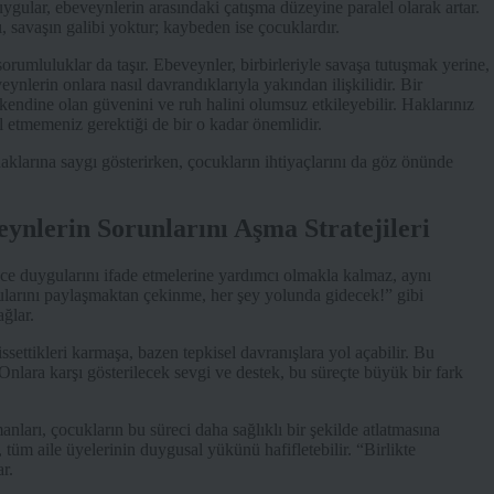
duygular, ebeveynlerin arasındaki çatışma düzeyine paralel olarak artar.
, savaşın galibi yoktur; kaybeden ise çocuklardır.
umluluklar da taşır. Ebeveynler, birbirleriyle savaşa tutuşmak yerine,
eynlerin onlara nasıl davrandıklarıyla yakından ilişkilidir. Bir
dine olan güvenini ve ruh halini olumsuz etkileyebilir. Haklarınız
etmemeniz gerektiği de bir o kadar önemlidir.
aklarına saygı gösterirken, çocukların ihtiyaçlarını da göz önünde
ynlerin Sorunlarını Aşma Stratejileri
dece duygularını ifade etmelerine yardımcı olmakla kalmaz, aynı
ygularını paylaşmaktan çekinme, her şey yolunda gidecek!” gibi
ağlar.
ssettikleri karmaşa, bazen tepkisel davranışlara yol açabilir. Bu
nlara karşı gösterilecek sevgi ve destek, bu süreçte büyük bir fark
arı, çocukların bu süreci daha sağlıklı bir şekilde atlatmasına
, tüm aile üyelerinin duygusal yükünü hafifletebilir. “Birlikte
r.