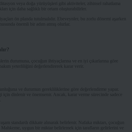
itasyon veya doğa yürüyüşleri gibi aktiviteler, zihinsel rahatlama
rı için daha sağlıklı bir ortam oluşturabilirler.
iyaçları ön planda tutulmalıdır. Ebeveynler, bu zorlu dönemi aşarken
nusunda önemli bir adım atmış olurlar.
lır?
rin durumuna, çocuğun ihtiyaçlarına ve en iyi çıkarlarına göre
ım yeterliliğini değerlendirerek karar verir.
gunluğuna ve durumun gerekliliklerine göre değerlendirme yapar.
eği için dinlenir ve önemsenir. Ancak, karar verme sürecinde sadece
.
şam standardı dikkate alınarak belirlenir. Nafaka miktarı, çocuğun
 Mahkeme, uygun bir miktar belirlemek için tarafların gelirlerini ve