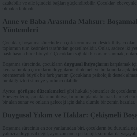
azaltabilir ve aile içindeki bağları güçlendirebilir. Çocuklar, ebeveynle
olmakta bulmalı.
Anne ve Baba Arasında Mahsur: Boşanma
Yöntemleri
Çocuklar, boşanma sürecinde en çok korunma ve destek ihtiyacı olan b
toplumun tüm kesimleri tarafından gözetilmelidir. Onlar, sadece iki yet
başlı başına birer bireydir! Çocuklara sağlıklı bir ortam sunmak, onlar
Boşanma sürecinde, çocukların
duygusal ihtiyaçlarını
karşılamak içi
kenara bırakıp çocukların duygularını dinlemeli ve bu konuda açık ilet
önemsemek büyük bir fark yaratır. Çocukların psikolojik destek alma
bıraktığı izleri silmeye yardımcı olabilir.
Ayrıca,
görüşme düzenlemeleri
gibi hukuki yöntemler de çocukların e
Ebeveynlerin, çocuklarının ihtiyaçlarını ön planda tutarak hareket etme
bir alan sunar ve onların geleceği için daha olumlu bir zemin hazırlar.
Duygusal Yıkım ve Haklar: Çekişmeli Boş
Boşanma sürecinin en zor yanlarından biri, çocukların bu durumla nasıl
yalnızca duygusal değil, aynı zamanda psikolojik sorunlar da yaşayabi