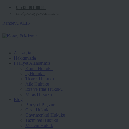
0 543 301 88 81
info@koraypekdemir.av.tr
Randevu ALIN
Anasayfa
Hakkımızda
Faaliyet Alanlarımız
Kamu Hukuku
İş Hukuku
Ticaret Hukuku
Aile Hukuku
İcra ve İflas Hukuku
Miras Hukuku
Blog
Bireysel Başvuru
Ceza Hukuku
Gayrimenkul Hukuku
Tazminat Hukuku
Medeni Hukuk