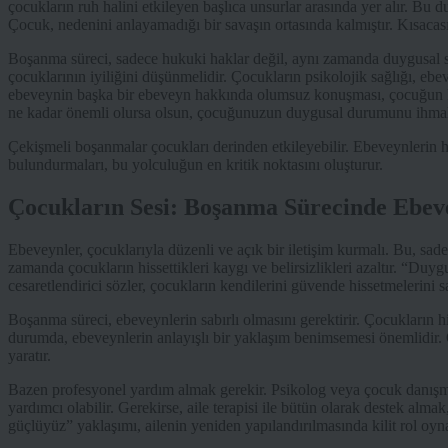
çocukların ruh halini etkileyen başlıca unsurlar arasında yer alır. Bu 
Çocuk, nedenini anlayamadığı bir savaşın ortasında kalmıştır. Kısacası
Boşanma süreci, sadece hukuki haklar değil, aynı zamanda duygusal sor
çocuklarının iyiliğini düşünmelidir. Çocukların psikolojik sağlığı, ebev
ebeveynin başka bir ebeveyn hakkında olumsuz konuşması, çocuğun ken
ne kadar önemli olursa olsun, çocuğunuzun duygusal durumunu ihmal 
Çekişmeli boşanmalar çocukları derinden etkileyebilir. Ebeveynlerin h
bulundurmaları, bu yolculuğun en kritik noktasını oluşturur.
Çocukların Sesi: Boşanma Sürecinde Ebeve
Ebeveynler, çocuklarıyla düzenli ve açık bir iletişim kurmalı. Bu, sa
zamanda çocukların hissettikleri kaygı ve belirsizlikleri azaltır. “Du
cesaretlendirici sözler, çocukların kendilerini güvende hissetmelerini s
Boşanma süreci, ebeveynlerin sabırlı olmasını gerektirir. Çocukların hi
durumda, ebeveynlerin anlayışlı bir yaklaşım benimsemesi önemlidir. O
yaratır.
Bazen profesyonel yardım almak gerekir. Psikolog veya çocuk danışmanl
yardımcı olabilir. Gerekirse, aile terapisi ile bütün olarak destek almak
güçlüyüz” yaklaşımı, ailenin yeniden yapılandırılmasında kilit rol oyna