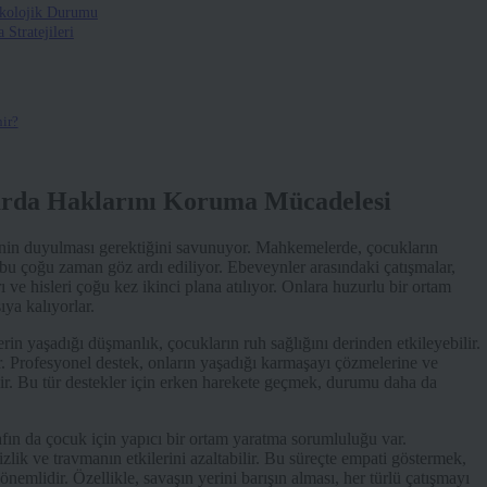
ikolojik Durumu
Stratejileri
ir?
arda Haklarını Koruma Mücadelesi
inin duyulması gerektiğini savunuyor. Mahkemelerde, çocukların
 bu çoğu zaman göz ardı ediliyor. Ebeveynler arasındaki çatışmalar,
rı ve hisleri çoğu kez ikinci plana atılıyor. Onlara huzurlu bir ortam
ıya kalıyorlar.
in yaşadığı düşmanlık, çocukların ruh sağlığını derinden etkileyebilir.
ir. Profesyonel destek, onların yaşadığı karmaşayı çözmelerine ve
lir. Bu tür destekler için erken harekete geçmek, durumu daha da
afın da çocuk için yapıcı bir ortam yaratma sorumluluğu var.
zlik ve travmanın etkilerini azaltabilir. Bu süreçte empati göstermek,
nemlidir. Özellikle, savaşın yerini barışın alması, her türlü çatışmayı