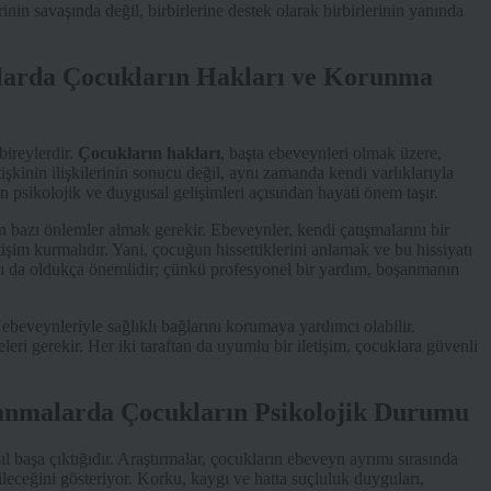
rinin savaşında değil, birbirlerine destek olarak birbirlerinin yanında
larda Çocukların Hakları ve Korunma
ireylerdir.
Çocukların hakları
, başta ebeveynleri olmak üzere,
işkinin ilişkilerinin sonucu değil, aynı zamanda kendi varlıklarıyla
ın psikolojik ve duygusal gelişimleri açısından hayati önem taşır.
n bazı önlemler almak gerekir. Ebeveynler, kendi çatışmalarını bir
işim kurmalıdır. Yani, çocuğun hissettiklerini anlamak ve bu hissiyatı
sı da oldukça önemlidir; çünkü profesyonel bir yardım, boşanmanın
beveynleriyle sağlıklı bağlarını korumaya yardımcı olabilir.
leri gerekir. Her iki taraftan da uyumlu bir iletişim, çocuklara güvenli
anmalarda Çocukların Psikolojik Durumu
 başa çıktığıdır. Araştırmalar, çocukların ebeveyn ayrımı sırasında
leceğini gösteriyor. Korku, kaygı ve hatta suçluluk duyguları,