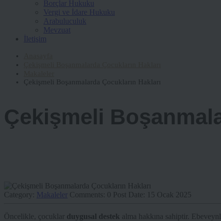
Borçlar Hukuku
Vergi ve İdare Hukuku
Arabuluculuk
Mevzuat
İletişim
Anasayfa
Çekişmeli Boşanmalarda Çocukların Hakları
Makaleler
Çekişmeli Boşanmalarda Çocukların Hakları
Çekişmeli Boşanmala
Category:
Makaleler
Comments:
0
Post Date:
15 Ocak 2025
Öncelikle, çocuklar
duygusal destek
alma hakkına sahiptir. Ebeveynler