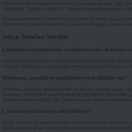
Ebeveynler, kendi streslerini yönetmek için zaman ayırmalı. Yoga, med
sağlayabilir. “Yavaşla ve nefes al” diyerek hem kendileri hem de çocukla
Boşanma sürecinde, çocukların sesi duyulmalı ve onların duygusal iht
çocuklarının yanında olduklarında, onların ruhsal sağlığını koruma ko
Sıkça Sorulan Sorular
Çekişmeli boşanmalarda çocukların velayeti kimde ka
Çekişmeli boşanmalarda çocuk velayeti, mahkeme tarafından ebeveynle
belirlenir. Mahkeme, çocuğun yaşını, ebeveynlerin maddi durumu ve bak
Mahkeme, çocukların görüşlerini nasıl dikkate alır?
Mahkeme, çocukların görüşlerini dikkate alırken, çocuğun yaşına, ol
Çocukların düşünceleri, onların psikolojik gelişimlerini etkileyebilec
çocukların görüşleri değil, diğer faktörler de göz önünde bulundurulur
Çocukların nafakası nasıl belirlenir?
Çocuk nafakası, çocuğun ihtiyaçları, ebeveynlerin maddi durumu ve ya
eğitim, sağlık ve temel yaşam gereksinimlerini karşılama amacını taşır.