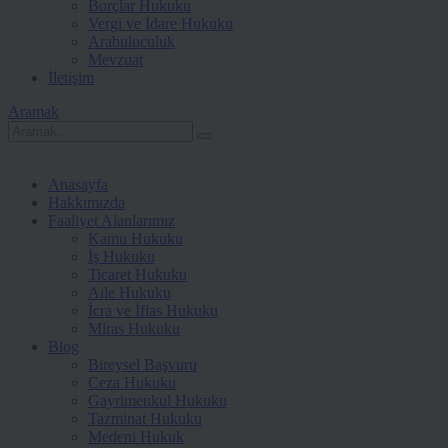
Borçlar Hukuku
Vergi ve İdare Hukuku
Arabuluculuk
Mevzuat
İletişim
Aramak
Anasayfa
Hakkımızda
Faaliyet Alanlarımız
Kamu Hukuku
İş Hukuku
Ticaret Hukuku
Aile Hukuku
İcra ve İflas Hukuku
Miras Hukuku
Blog
Bireysel Başvuru
Ceza Hukuku
Gayrimenkul Hukuku
Tazminat Hukuku
Medeni Hukuk