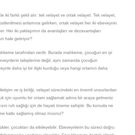
 iki farklı şekil alır: tek velayet ve ortak velayet. Tek velayet,
tlenilmesi anlamına gelirken, ortak velayet her iki ebeveynin
. Her iki yaklaşımın da avantajları ve dezavantajları
n hale getiriyor?
mahkeme tarafından verilir. Burada mahkeme, çocuğun en iyi
beveynlerin taleplerine değil, aynı zamanda çocuğun
veynle daha iyi bir ilişki kurduğu veya hangi ortamın daha
letişim ve iş birliği, velayet sürecindeki en önemli unsurlardan
 çocuk için uyumlu bir ortam sağlamak adına bir araya gelmeniz
ınızın ruh sağlığı için de hayati öneme sahiptir. Bu konuda ne
ğine katkı sağlamış olmaz mısınız?
kler, çocukları da etkileyebilir. Ebeveynlerin bu süreci doğru