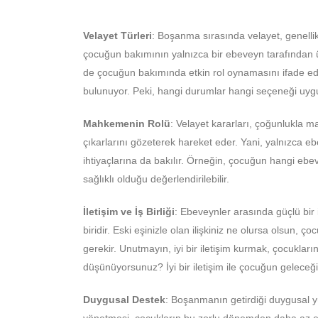
Velayet Türleri
: Boşanma sırasında velayet, genellikle
çocuğun bakımının yalnızca bir ebeveyn tarafından üs
de çocuğun bakımında etkin rol oynamasını ifade eder
bulunuyor. Peki, hangi durumlar hangi seçeneği uygu
Mahkemenin Rolü
: Velayet kararları, çoğunlukla 
çıkarlarını gözeterek hareket eder. Yani, yalnızca e
ihtiyaçlarına da bakılır. Örneğin, çocuğun hangi ebe
sağlıklı olduğu değerlendirilebilir.
İletişim ve İş Birliği
: Ebeveynler arasında güçlü bir i
biridir. Eski eşinizle olan ilişkiniz ne olursa olsun,
gerekir. Unutmayın, iyi bir iletişim kurmak, çocuklar
düşünüyorsunuz? İyi bir iletişim ile çocuğun gelece
Duygusal Destek
: Boşanmanın getirdiği duygusal yü