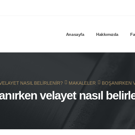
Anasayfa
Hakkımızda
Fa
ELAYET NASIL BELIRLENIR?
MAKALELER
BOŞANIRKEN V
nırken velayet nasıl belirl