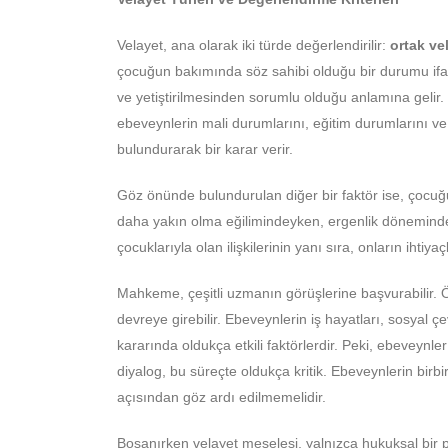
Velayet, ana olarak iki türde değerlendirilir:
ortak ve
çocuğun bakımında söz sahibi olduğu bir durumu ifa
ve yetiştirilmesinden sorumlu olduğu anlamına geli
ebeveynlerin mali durumlarını, eğitim durumlarını ve
bulundurarak bir karar verir.
Göz önünde bulundurulan diğer bir faktör ise, çocuğu
daha yakın olma eğilimindeyken, ergenlik dönemindek
çocuklarıyla olan ilişkilerinin yanı sıra, onların ihtiyaç
Mahkeme, çeşitli uzmanın görüşlerine başvurabilir. Ö
devreye girebilir. Ebeveynlerin iş hayatları, sosyal 
kararında oldukça etkili faktörlerdir. Peki, ebeveynler b
diyalog, bu süreçte oldukça kritik. Ebeveynlerin birbirl
açısından göz ardı edilmemelidir.
Boşanırken velayet meselesi, yalnızca hukuksal bir 