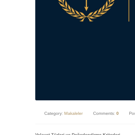
Category:
Makaleler
Comments:
0
Po
Velayet Türleri ve Değerlendirme Kriterleri