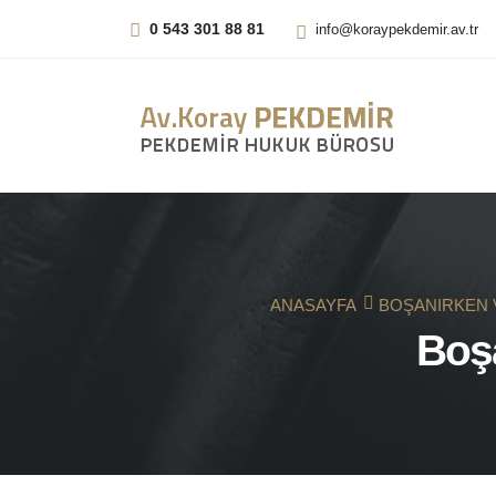
0 543 301 88 81
info@koraypekdemir.av.tr
ANASAYFA
BOŞANIRKEN V
Boşa