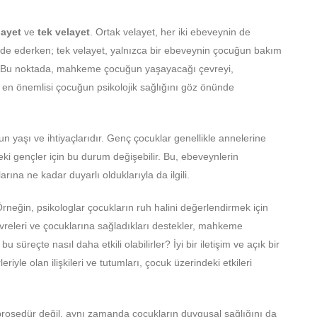
layet
ve
tek velayet
. Ortak velayet, her iki ebeveynin de
de ederken; tek velayet, yalnızca bir ebeveynin çocuğun bakım
r. Bu noktada, mahkeme çocuğun yaşayacağı çevreyi,
 en önemlisi çocuğun psikolojik sağlığını göz önünde
n yaşı ve ihtiyaçlarıdır. Genç çocuklar genellikle annelerine
i gençler için bu durum değişebilir. Bu, ebeveynlerin
larına ne kadar duyarlı olduklarıyla da ilgili.
rneğin, psikologlar çocukların ruh halini değerlendirmek için
çevreleri ve çocuklarına sağladıkları destekler, mahkeme
u süreçte nasıl daha etkili olabilirler? İyi bir iletişim ve açık bir
eriyle olan ilişkileri ve tutumları, çocuk üzerindeki etkileri
prosedür değil, aynı zamanda çocukların duygusal sağlığını da