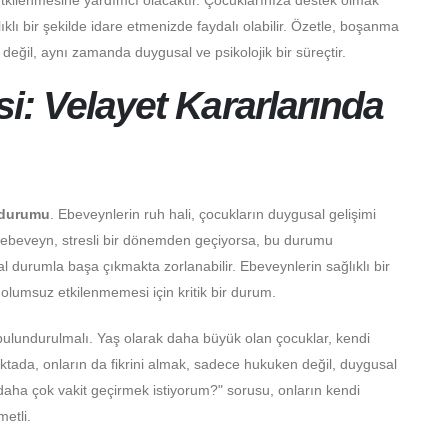
kilenmesine yardımcı olacaktır. Çocuklarınıza destek olmak
lı bir şekilde idare etmenizde faydalı olabilir. Özetle, boşanma
eğil, aynı zamanda duygusal ve psikolojik bir süreçtir.
si: Velayet Kararlarında
 durumu
. Ebeveynlerin ruh hali, çocukların duygusal gelişimi
bir ebeveyn, stresli bir dönemden geçiyorsa, bu durumu
l durumla başa çıkmakta zorlanabilir. Ebeveynlerin sağlıklı bir
 olumsuz etkilenmemesi için kritik bir durum.
lundurulmalı. Yaş olarak daha büyük olan çocuklar, kendi
oktada, onların da fikrini almak, sadece hukuken değil, duygusal
aha çok vakit geçirmek istiyorum?" sorusu, onların kendi
metli.