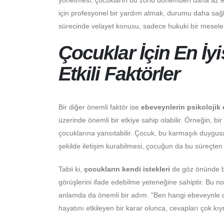
yönetmesi, çocukların bu zorlu dönemden daha az et
için profesyonel bir yardım almak, durumu daha sağlık
sürecinde velayet konusu, sadece hukuki bir mesele d
Çocuklar İçin En İyi
Etkili Faktörler
Bir diğer önemli faktör ise
ebeveynlerin psikolojik
üzerinde önemli bir etkiye sahip olabilir. Örneğin, 
çocuklarına yansıtabilir. Çocuk, bu karmaşık duygusa
şekilde iletişim kurabilmesi, çocuğun da bu süreçten
Tabii ki,
çocukların kendi istekleri
de göz önünde bu
görüşlerini ifade edebilme yeteneğine sahiptir. Bu n
anlamda da önemli bir adım. "Ben hangi ebeveynle d
hayatını etkileyen bir karar olunca, cevapları çok kıy