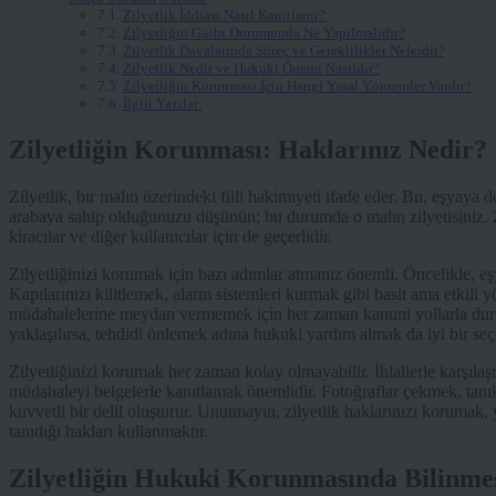
Zilyetlik İddiası Nasıl Kanıtlanır?
Zilyetliğin Gasbı Durumunda Ne Yapılmalıdır?
Zilyetlik Davalarında Süreç ve Gereklilikler Nelerdir?
Zilyetlik Nedir ve Hukuki Önemi Nasıldır?
Zilyetliğin Korunması İçin Hangi Yasal Yöntemler Vardır?
İlgili Yazılar:
Zilyetliğin Korunması: Haklarınız Nedir?
Zilyetlik, bir malın üzerindeki fiili hakimiyeti ifade eder. Bu, eşyay
arabaya sahip olduğunuzu düşünün; bu durumda o malın zilyetisiniz. Zi
kiracılar ve diğer kullanıcılar için de geçerlidir.
Zilyetliğinizi korumak için bazı adımlar atmanız önemli. Öncelikle, eşy
Kapılarınızı kilitlemek, alarm sistemleri kurmak gibi basit ama etkili yö
müdahalelerine meydan vermemek için her zaman kanuni yollarla durum
yaklaşılırsa, tehdidi önlemek adına hukuki yardım almak da iyi bir seç
Zilyetliğinizi korumak her zaman kolay olmayabilir. İhlallerle karşı
müdahaleyi belgelerle kanıtlamak önemlidir. Fotoğraflar çekmek, tanı
kuvvetli bir delil oluşturur. Unutmayın, zilyetlik haklarınızı koruma
tanıdığı hakları kullanmaktır.
Zilyetliğin Hukuki Korunmasında Bilinme