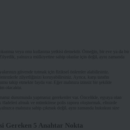
a dokunma veya onu kullanma yetkisi demektir. Örneğin, bir eve ya da bir
lyetlik, yalnızca mülkiyetine sahip olanlar için değil, aynı zamanda
alarınızı güvende tutmak için fiziksel önlemler alabilirsiniz.
ntemlerle zilyetliğinizi koruyabilirsiniz. Ayrıca, karşı tarafın
u takip etmekte fayda var. Eğer malınıza izinsiz bir şekilde
im olacaktır.
laşmanız durumunda yapmanız gerekenler var. Öncelikle, eşyaya olan
k ifadeleri almak ve mümkünse polis raporu oluşturmak, elinizde
k, yalnızca malınıza sahip çıkmak değil, aynı zamanda hukukun size
si Gereken 5 Anahtar Nokta