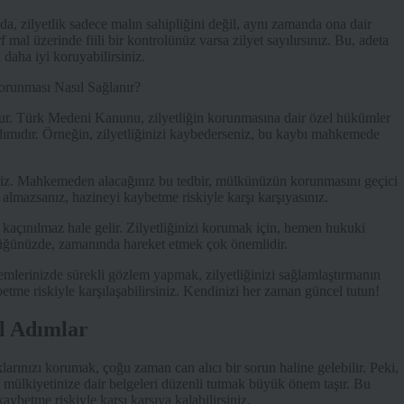
ada, zilyetlik sadece malın sahipliğini değil, aynı zamanda ona dair
mal üzerinde fiili bir kontrolünüz varsa zilyet sayılırsınız. Bu, adeta
 daha iyi koruyabilirsiniz.
ur. Türk Medeni Kanunu, zilyetliğin korunmasına dair özel hükümler
 adımıdır. Örneğin, zilyetliğinizi kaybederseniz, bu kaybı mahkemede
rsiniz. Mahkemeden alacağınız bu tedbir, mülkünüzün korunmasını geçici
 almazsanız, hazineyi kaybetme riskiyle karşı karşıyasınız.
 kaçınılmaz hale gelir. Zilyetliğinizi korumak için, hemen hukuki
düğünüzde, zamanında hareket etmek çok önemlidir.
lemlerinizde sürekli gözlem yapmak, zilyetliğinizi sağlamlaştırmanın
betme riskiyle karşılaşabilirsiniz. Kendinizi her zaman güncel tutun!
al Adımlar
klarınızı korumak, çoğu zaman can alıcı bir sorun haline gelebilir. Peki,
k, mülkiyetinize dair belgeleri düzenli tutmak büyük önem taşır. Bu
 kaybetme riskiyle karşı karşıya kalabilirsiniz.