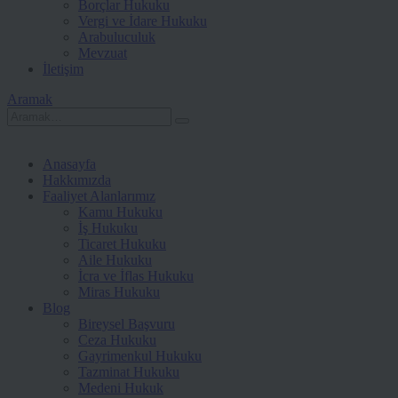
Borçlar Hukuku
Vergi ve İdare Hukuku
Arabuluculuk
Mevzuat
İletişim
Aramak
Anasayfa
Hakkımızda
Faaliyet Alanlarımız
Kamu Hukuku
İş Hukuku
Ticaret Hukuku
Aile Hukuku
İcra ve İflas Hukuku
Miras Hukuku
Blog
Bireysel Başvuru
Ceza Hukuku
Gayrimenkul Hukuku
Tazminat Hukuku
Medeni Hukuk