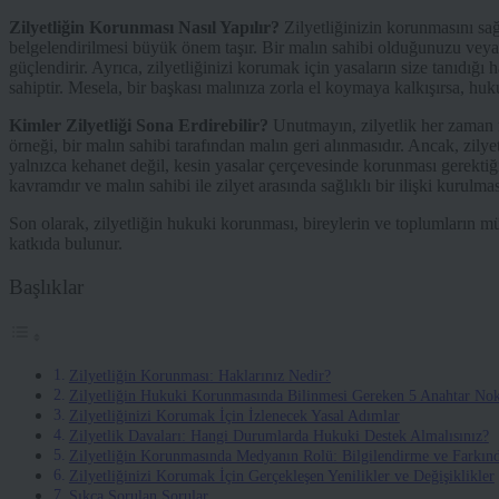
Zilyetliğin Korunması Nasıl Yapılır?
Zilyetliğinizin korunmasını sağla
belgelendirilmesi büyük önem taşır. Bir malın sahibi olduğunuzu veya ona
güçlendirir. Ayrıca, zilyetliğinizi korumak için yasaların size tanıdığ
sahiptir. Mesela, bir başkası malınıza zorla el koymaya kalkışırsa, huk
Kimler Zilyetliği Sona Erdirebilir?
Unutmayın, zilyetlik her zaman mu
örneği, bir malın sahibi tarafından malın geri alınmasıdır. Ancak, zily
yalnızca kehanet değil, kesin yasalar çerçevesinde korunması gerektiği
kavramdır ve malın sahibi ile zilyet arasında sağlıklı bir ilişki kurulmas
Son olarak, zilyetliğin hukuki korunması, bireylerin ve toplumların mü
katkıda bulunur.
Başlıklar
Zilyetliğin Korunması: Haklarınız Nedir?
Zilyetliğin Hukuki Korunmasında Bilinmesi Gereken 5 Anahtar Nok
Zilyetliğinizi Korumak İçin İzlenecek Yasal Adımlar
Zilyetlik Davaları: Hangi Durumlarda Hukuki Destek Almalısınız?
Zilyetliğin Korunmasında Medyanın Rolü: Bilgilendirme ve Farkınd
Zilyetliğinizi Korumak İçin Gerçekleşen Yenilikler ve Değişiklikler
Sıkça Sorulan Sorular