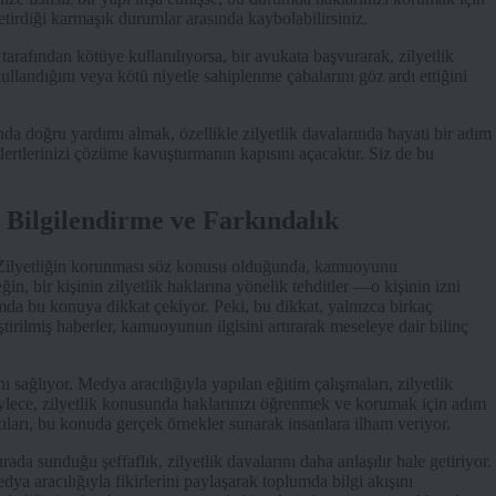
tirdiği karmaşık durumlar arasında kaybolabilirsiniz.
 tarafından kötüye kullanılıyorsa, bir avukata başvurarak, zilyetlik
kullandığını veya kötü niyetle sahiplenme çabalarını göz ardı ettiğini
a doğru yardımı almak, özellikle zilyetlik davalarında hayati bir adım
 dertlerinizi çözüme kavuşturmanın kapısını açacaktır. Siz de bu
Bilgilendirme ve Farkındalık
. Zilyetliğin korunması söz konusu olduğunda, kamuoyunu
ğin, bir kişinin zilyetlik haklarına yönelik tehditler —o kişinin izni
da bu konuya dikkat çekiyor. Peki, bu dikkat, yalnızca birkaç
eştirilmiş haberler, kamuoyunun ilgisini artırarak meseleye dair bilinç
 sağlıyor. Medya aracılığıyla yapılan eğitim çalışmaları, zilyetlik
öylece, zilyetlik konusunda haklarınızı öğrenmek ve korumak için adım
ları, bu konuda gerçek örnekler sunarak insanlara ilham veriyor.
da sunduğu şeffaflık, zilyetlik davalarını daha anlaşılır hale getiriyor.
ya aracılığıyla fikirlerini paylaşarak toplumda bilgi akışını