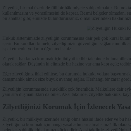
Zilyetlik, bir mal üzerinde fiili bir hâkimiyete sahip olmaktır. Bu nokt
kullanılmasını ve yönetilmesini de kapsar. Resmi belgeler olmadan, sırf 
bir anahtar gibi; elinizde bulundurursanız, o mal üzerindeki haklarınızı
Hukuk sistemimizde zilyetliğin korunmasına dair pek çok kural bulun
içerir. Bu kuralları bilmek, zilyetliğinizin güvenliğini sağlamanın ilk
ispat etmenin yollarını öğrenmelisiniz.
Zilyetlik hakkınızı korumak için ihtiyati tedbir talebinde bulunabili
olarak sağlar. Düşünün ki elinizde bir hazine var ama kapı açık; tedbir
Eğer zilyetliğiniz ihlal edilirse, bu durumda hukuki yollara başvurmak
danışmanlık almak size büyük avantaj sağlar. Herhangi bir zarar gör
Zilyetliğin korunmasında süreklilik çok önemlidir. Malkullere dair ey
yanı sıra düşmanlıkları da önler. Aksi takdirde, zilyetlik hakkınızı kay
Zilyetliğinizi Korumak İçin İzlenecek Yas
Zilyetlik, bir mülkiyet üzerinde sahip olma hissini ifade eder ve bu ha
zilyetliğinizi korumak için hangi yasal adımları atmalısınız? İlk olara
belgeler, sahiplik iddialarınızı güçlendirir. Aksi takdirde, zilyetliğinizi