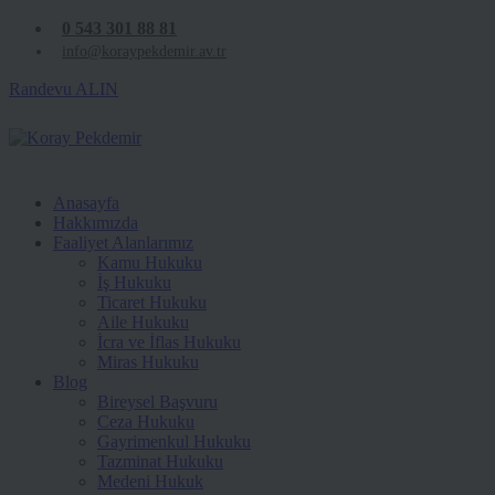
0 543 301 88 81
info@koraypekdemir.av.tr
Randevu ALIN
Anasayfa
Hakkımızda
Faaliyet Alanlarımız
Kamu Hukuku
İş Hukuku
Ticaret Hukuku
Aile Hukuku
İcra ve İflas Hukuku
Miras Hukuku
Blog
Bireysel Başvuru
Ceza Hukuku
Gayrimenkul Hukuku
Tazminat Hukuku
Medeni Hukuk