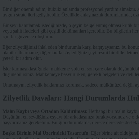
Bir diğer önemli adım, hukuki anlamda profesyonel yardım almaktır. A
uygun stratejileri geliştirebilir. Özellikle anlaşmazlık durumlarında, u
Bir şeyi kanıtlamak istediğinizde, o şeyin belgelenmiş olması kritik bir 
veya şahit ifadeleri gibi çeşitli dokümanları içerebilir. Bu bilgilerin 
için bir güvence oluşturur.
Eğer zilyetliğinizi ihlal eden bir durumla karşı karşıyaysanız, bu kon
olabilir. İhtarname, diğer tarafa söylediğiniz şeyi resmi bir dille ile
yeterli bir adım olur.
İşler karmaşıklaştığında, mahkeme yolu en son çare olarak düşünülebil
düşünebilirsiniz. Mahkemeye başvururken, gerekli belgeleri ve deliller
Unutmayın, zilyetlik haklarınızı korumak, sadece mülkünüzü değil, 
Zilyetlik Davaları: Hangi Durumlarda Huk
Malın Kaybı veya Ortadan Kaldırılması
: Herhangi bir malın kaybı 
Düşünün, en sevdiğiniz eşyayı bir arkadaşınıza bırakıyorsunuz ve o da
başvurmanız gerekebilir. Bu gibi durumlarda, derece derecede destek 
Başka Birinin Mal Üzerindeki Tasarrufu
: Eğer birine ait olduğun
zaman zilyetlik davası gündeme gelir. Örneğin, komşunuz, sizin arazin