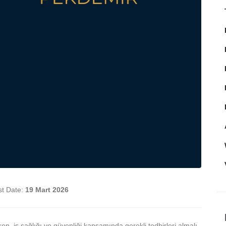
st Date:
19 Mart 2026
ren, iş sağlığı ve güvenliği kapsamında gerekli tedbirleri almalı