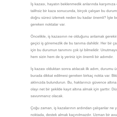
İş kazası, hayatın beklenmedik anlarında karşımıza ç
talihsiz bir kaza sonucunda, birçok çalışan bu durumla
doğru süreci izlemek neden bu kadar önemli? İşte bu
gereken noktalar var.
Öncelikle, iş kazasının ne olduğunu anlamak gereki
geçici iş göremezlik de bu tanıma dahildir. Her bir 
için bu durumun tanımını çok iyi bilmelidir. Unutmayı
hem sizin hem de iş yeriniz için önemli bir adımdır.
İş kazası olduktan sonra atılacak ilk adım, durumu ü
burada dikkat edilmesi gereken birkaç nokta var. Bild
aklınızda bulundurun. Bu, haklarınızı güvence altına 
olayı net bir şekilde kayıt altına almak için şarttır.
savunmanız olacak.
Çoğu zaman, iş kazalarının ardından çalışanlar ne ya
noktada, destek almak kaçınılmazdır. Uzman bir avuk