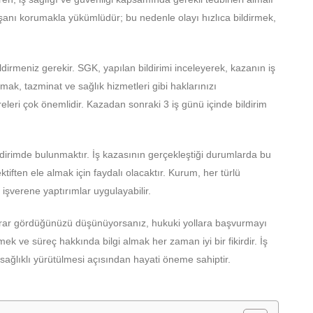
ışanı korumakla yükümlüdür; bu nedenle olayı hızlıca bildirmek,
dirmeniz gerekir. SGK, yapılan bildirimi inceleyerek, kazanın iş
mak, tazminat ve sağlık hizmetleri gibi haklarınızı
releri çok önemlidir. Kazadan sonraki 3 iş günü içinde bildirim
dirimde bulunmaktır. İş kazasının gerçekleştiği durumlarda bu
ften ele almak için faydalı olacaktır. Kurum, her türlü
şverene yaptırımlar uygulayabilir.
rar gördüğünüzü düşünüyorsanız, hukuki yollara başvurmayı
ek ve süreç hakkında bilgi almak her zaman iyi bir fikirdir. İş
sağlıklı yürütülmesi açısından hayati öneme sahiptir.