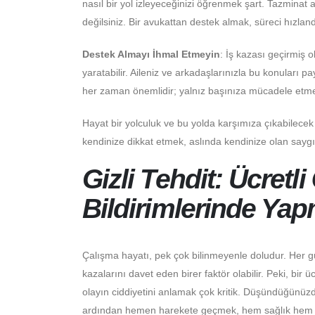
nasıl bir yol izleyeceğinizi öğrenmek şart. Tazminat 
değilsiniz. Bir avukattan destek almak, süreci hızlandı
Destek Almayı İhmal Etmeyin
: İş kazası geçirmiş o
yaratabilir. Aileniz ve arkadaşlarınızla bu konuları 
her zaman önemlidir; yalnız başınıza mücadele etm
Hayat bir yolculuk ve bu yolda karşımıza çıkabile
kendinize dikkat etmek, aslında kendinize olan saygın
Gizli Tehdit: Ücretli
Bildirimlerinde Ya
Çalışma hayatı, pek çok bilinmeyenle doludur. Her gün
kazalarını davet eden birer faktör olabilir. Peki, bir 
olayın ciddiyetini anlamak çok kritik. Düşündüğünüzden
ardından hemen harekete geçmek, hem sağlık hem d