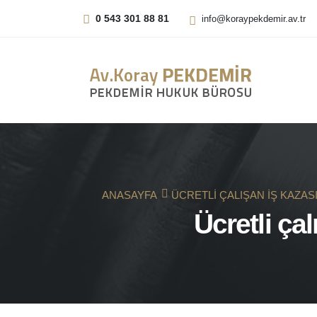
0 543 301 88 81
info@koraypekdemir.av.tr
ANASAYFA
ÜCRETLI ÇALIŞAN IŞ KAZASI
Ücretli çal