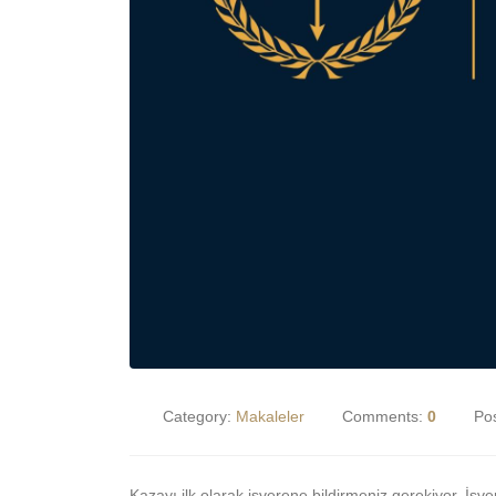
Category:
Makaleler
Comments:
0
Po
Kazayı ilk olarak işverene bildirmeniz gerekiyor. İşve