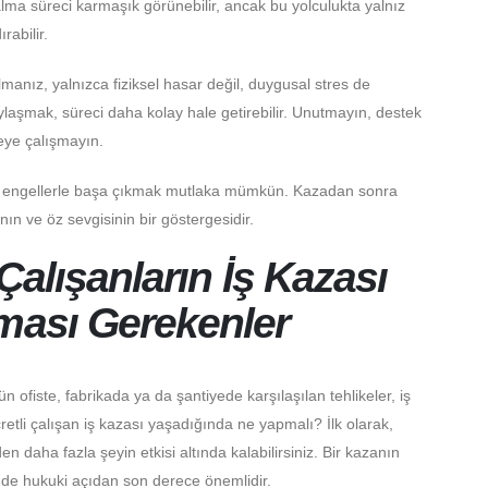
alma süreci karmaşık görünebilir, ancak bu yolculukta yalnız
rabilir.
lmanız, yalnızca fiziksel hasar değil, duygusal stres de
paylaşmak, süreci daha kolay hale getirebilir. Unutmayın, destek
eye çalışmayın.
cek engellerle başa çıkmak mutlaka mümkün. Kazadan sonra
ın ve öz sevgisinin bir göstergesidir.
 Çalışanların İş Kazası
pması Gerekenler
 ofiste, fabrikada ya da şantiyede karşılaşılan tehlikeler, iş
ücretli çalışan iş kazası yaşadığında ne yapmalı? İlk olarak,
 daha fazla şeyin etkisi altında kalabilirsiniz. Bir kazanın
e hukuki açıdan son derece önemlidir.