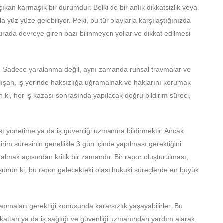
ıkan karmaşık bir durumdur. Belki de bir anlık dikkatsizlik veya
 yüz yüze gelebiliyor. Peki, bu tür olaylarla karşılaştığınızda
rada devreye giren bazı bilinmeyen yollar ve dikkat edilmesi
r. Sadece yaralanma değil, aynı zamanda ruhsal travmalar ve
çalışan, iş yerinde haksızlığa uğramamak ve haklarını korumak
n ki, her iş kazası sonrasında yapılacak doğru bildirim süreci,
st yönetime ya da iş güvenliği uzmanına bildirmektir. Ancak
irim süresinin genellikle 3 gün içinde yapılması gerektiğini
almak açısından kritik bir zamandır. Bir rapor oluşturulması,
 Düşünün ki, bu rapor gelecekteki olası hukuki süreçlerde en büyük
pmaları gerektiği konusunda kararsızlık yaşayabilirler. Bu
attan ya da iş sağlığı ve güvenliği uzmanından yardım alarak,