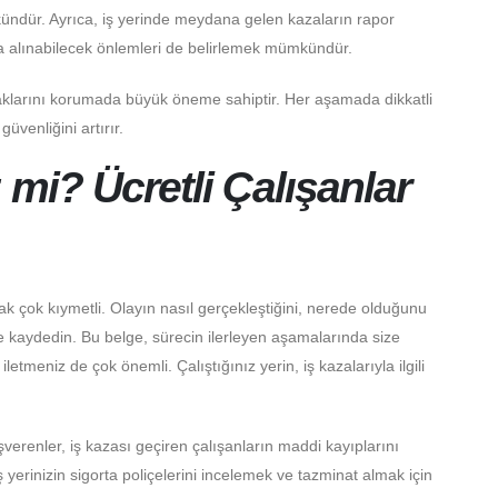
dür. Ayrıca, iş yerinde meydana gelen kazaların rapor
na alınabilecek önlemleri de belirlemek mümkündür.
ın haklarını korumada büyük öneme sahiptir. Her aşamada dikkatli
üvenliğini artırır.
 mi? Ücretli Çalışanlar
k çok kıymetli. Olayın nasıl gerçekleştiğini, nerede olduğunu
de kaydedin. Bu belge, sürecin ilerleyen aşamalarında size
letmeniz de çok önemli. Çalıştığınız yerin, iş kazalarıyla ilgili
işverenler, iş kazası geçiren çalışanların maddi kayıplarını
ş yerinizin sigorta poliçelerini incelemek ve tazminat almak için