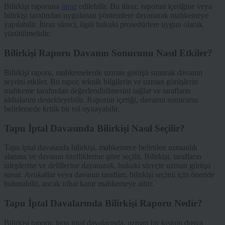
Bilirkişi raporuna
itiraz
edilebilir. Bu itiraz, raporun içeriğine veya
bilirkişi tarafından uygulanan yöntemlere dayanarak mahkemeye
yapılabilir. İtiraz süreci, ilgili hukuki prosedürlere uygun olarak
yürütülmelidir.
Bilirkişi Raporu Davanın Sonucunu Nasıl Etkiler?
Bilirkişi raporu, mahkemelerde uzman görüşü sunarak davanın
seyrini etkiler. Bu rapor, teknik bilgilerin ve uzman görüşlerin
mahkeme tarafından değerlendirilmesini sağlar ve tarafların
iddialarını destekleyebilir. Raporun içeriği, davanın sonucunu
belirlemede kritik bir rol oynayabilir.
Tapu İptal Davasında Bilirkişi Nasıl Seçilir?
Tapu iptal davasında bilirkişi, mahkemece belirtilen uzmanlık
alanına ve davanın özelliklerine göre seçilir. Bilirkişi, tarafların
taleplerine ve delillerine dayanarak, hukuki süreçte uzman görüşü
sunar. Avukatlar veya davanın tarafları, bilirkişi seçimi için öneride
bulunabilir, ancak nihai karar mahkemeye aittir.
Tapu İptal Davalarında Bilirkişi Raporu Nedir?
Bilirkişi raporu, tapu iptal davalarında, uzman bir kişinin dosya