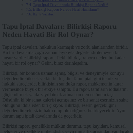
Tapu İptal Davalarında Bilirkişi Raporu Nedir?
Bilirkişi Raporu Nerede Nasıl Hazırlanır?
İlgili Yazılar:
Tapu İptal Davaları: Bilirkişi Raporu
Neden Hayati Bir Rol Oynar?
Tapu iptal davaları, hukukun karmaşık ve zorlu alanlarından biridir.
Bu tür davalarda çoğu zaman layıkıyla değerlendirilemeyen bir
unsur vardır: bilirkişi raporu. Peki, bilirkişi raporu neden bu kadar
hayati bir rol oynar? Gelin, biraz derinleşelim.
Bilirkişi, bir konuda uzmanlaşmış, bilgisi ve deneyimiyle konuyu
değerlendirebilecek yetkin bir kişidir. Tapu iptali gibi teknik ve
hukuki süreçlerde, bilirkişinin sunduğu rapor, mahkemenin karar
vermesinde büyük bir etkiye sahiptir. Bu rapor, tarafların iddialarını
güçlendirmek ya da zayıflatmak adına son derece önem taşır.
Düşünün ki bir sanat galerisi açmışsınız ve bir sanat eserinizin sahte
olduğunu iddia eden biri çıkıyor. Bilirkişi, eserin gerçekliğini
değerlendirerek, sizin haklı olup olmadığınızı belirleyecektir. Aynı
durum tapu iptali davalarında da geçerlidir.
Bilirkişi raporu genellikle mülkün durumu, tapu kayıtları, kamusal
belgeler ve özellikle mühendislik veya mimarlık açısından yapılacak