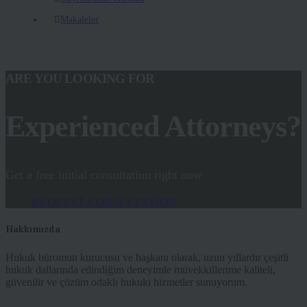
Makaleler
ARE YOU LOOKING FOR
Experienced Attorneys?
Get a free initial consultation right now
REQUEST CONSULTATION
Hakkımızda
Hukuk büromun kurucusu ve başkanı olarak, uzun yıllardır çeşitli
hukuk dallarında edindiğim deneyimle müvekkillerime kaliteli,
güvenilir ve çözüm odaklı hukuki hizmetler sunuyorum.