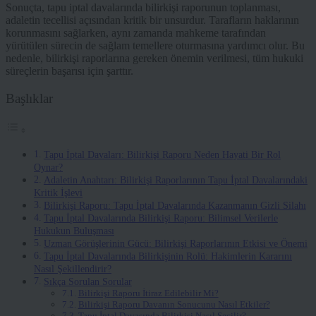
Sonuçta, tapu iptal davalarında bilirkişi raporunun toplanması,
adaletin tecellisi açısından kritik bir unsurdur. Tarafların haklarının
korunmasını sağlarken, aynı zamanda mahkeme tarafından
yürütülen sürecin de sağlam temellere oturmasına yardımcı olur. Bu
nedenle, bilirkişi raporlarına gereken önemin verilmesi, tüm hukuki
süreçlerin başarısı için şarttır.
Başlıklar
Tapu İptal Davaları: Bilirkişi Raporu Neden Hayati Bir Rol
Oynar?
Adaletin Anahtarı: Bilirkişi Raporlarının Tapu İptal Davalarındaki
Kritik İşlevi
Bilirkişi Raporu: Tapu İptal Davalarında Kazanmanın Gizli Silahı
Tapu İptal Davalarında Bilirkişi Raporu: Bilimsel Verilerle
Hukukun Buluşması
Uzman Görüşlerinin Gücü: Bilirkişi Raporlarının Etkisi ve Önemi
Tapu İptal Davalarında Bilirkişinin Rolü: Hakimlerin Kararını
Nasıl Şekillendirir?
Sıkça Sorulan Sorular
Bilirkişi Raporu İtiraz Edilebilir Mi?
Bilirkişi Raporu Davanın Sonucunu Nasıl Etkiler?
Tapu İptal Davasında Bilirkişi Nasıl Seçilir?