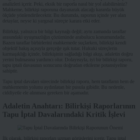
analizleri içerir. Peki, eksik bir raporla nasıl bir yol alabilirsiniz?
Mahkeme, bilirkişi raporuna dayanarak alacağı kararda büyük
ölçüde yönlendirilecektir. Bu durumda, raporun içinde yer alan
detaylar, neyse ki yargısal süreçte karara etki eder.
Bilirkişi, yalnızca bir bilgi kaynağı değil; aynı zamanda taraflar
arasındaki uyuşmazlığın çözümünde arabulucu konumundadır.
Bazen taraflar birbirlerini mahkemede suçlarken, bilirkişi kendi
objektif bakış açısıyla gerçeğe ışık tutar. Hukuki süreçlerin
karmaşıklığı içinde, bilirkişinin sağladığı bilgi akışı, adaletin doğru
yerini bulmasına yardımcı olur. Dolayısıyla, iyi bir bilirkişi raporu,
tapu iptali davasının sonucunu doğrudan etkileme potansiyeline
sahiptir.
Tapu iptal davaları sürecinde bilirkişi raporu, hem tarafların hem de
mahkemenin yolunu aydınlatan bir pusula gibidir. Bu nedenle,
ciddiyetle ele alınması gereken bir aşamadır.
Adaletin Anahtarı: Bilirkişi Raporlarının
Tapu İptal Davalarındaki Kritik İşlevi
İlk olarak, bilirkişi raporları uzman görüşlerini içerir. Tapu iptal