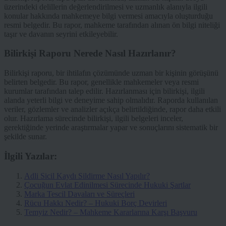
üzerindeki delillerin değerlendirilmesi ve uzmanlık alanıyla ilgili
konular hakkında mahkemeye bilgi vermesi amacıyla oluşturduğu
resmi belgedir. Bu rapor, mahkeme tarafından alınan ön bilgi niteliği
taşır ve davanın seyrini etkileyebilir.
Bilirkişi Raporu Nerede Nasıl Hazırlanır?
Bilirkişi raporu, bir ihtilafın çözümünde uzman bir kişinin görüşünü
belirten belgedir. Bu rapor, genellikle mahkemeler veya resmi
kurumlar tarafından talep edilir. Hazırlanması için bilirkişi, ilgili
alanda yeterli bilgi ve deneyime sahip olmalıdır. Raporda kullanılan
veriler, gözlemler ve analizler açıkça belirtildiğinde, rapor daha etkili
olur. Hazırlama sürecinde bilirkişi, ilgili belgeleri inceler,
gerektiğinde yerinde araştırmalar yapar ve sonuçlarını sistematik bir
şekilde sunar.
İlgili Yazılar:
Adli Sicil Kaydı Sildirme Nasıl Yapılır?
Çocuğun Evlat Edinilmesi Sürecinde Hukuki Şartlar
Marka Tescil Davaları ve Süreçleri
Rücu Hakkı Nedir? – Hukuki Borç Devirleri
Temyiz Nedir? – Mahkeme Kararlarına Karşı Başvuru