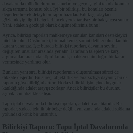
davalarında mülkün durumu, sınırları ve geçmişi gibi teknik konular
sıkça tartışma konusu olur. İyi bir bilirkişi, bu konuları özenle
değerlendirerek detaylı bir rapor hazırlar. Bilirkişi, olayları
gözlemleyip, ilgili belgeleri inceleyerek tarafsız bir bakış açısı sunar.
Yani, adaletin gözlüğü olarak düşünebilirsiniz bunu!
Ayrıca, bilirkişi raporları mahkemeye sunulan kanıtları destekleyici
nitelikte olur. Düşünün ki, bir mahkeme, somut deliller olmadan bir
karara varamaz. İşte burada bilirkişi raporları, davanın seyrini
değiştiren unsurlar arasında yer alır. Tarafların talepleri ve karşı
argümanları arasında köprü kurarak, mahkemenin doğru bir karar
vermesinde yardımcı olur.
Bunların yanı sıra, bilirkişi raporlarının oluşturulması süreci de
dikkate değerdir. Bu süreç, objektiflik ve tarafsızlığa dayanır; bu da
raporun güvenilirliğini artırır. Herkes bilir ki, işin içine duygular
katıldığında adalet arayışı zorlaşır. Ancak bilirkişiler bu durumu
aşmak için titizlikle çalışır.
Tapu iptal davalarında bilirkişi raporları, adaletin anahtarıdır. Bu
raporlar, sadece teknik bir belge değil, aynı zamanda adaleti sağlama
yolundaki kritik bir unsurdur.
Bilirkişi Raporu: Tapu İptal Davalarında