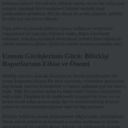
karşımıza çıkıyor. Bu noktada, bilirkişi raporu, nesnel bir bakış açısı
sunarak, hukukun katı kurallarının bilimsel verilerle nasıl
şekillendiğini gösteriyor. Her iki alanın bir arada çalışması, adaletin
tecellisi için son derece önemli.
Tapu iptali davalarında bilirkişi raporu, mahkeme süreçlerinin
vazgeçilmez bir yapı taşı. Bilimsel veriler, doğru yorumlarla
birleşince, hukukun karmaşık labirentinde yerinizi daha sağlam bir
şekilde almanızı sağlıyor. Şimdi bir dahaki davanıza hazırlıklı olun!
Uzman Görüşlerinin Gücü: Bilirkişi
Raporlarının Etkisi ve Önemi
Bilirkişi raporları, hukuki süreçlerin en önemli parçalarından biri
olarak karşımıza çıkıyor. Bir dava sürecinde, uzmanların görüşlerine
başvurmak, durumu aydınlatmak ve adaleti sağlamak için son derece
kritik. Peki, bu raporlar neden bu kadar etkili? Hemen düşünmeye
başlayalım. Düşünün ki bir mahkemede tartışmalı bir konu var ve
herkes kendi bakış açısına sahip. İşte bu noktada bilirkişi devreye
giriyor ve deneyimleriyle durumu sade bir dille açıklıyor.
Bilirkişi, belirli bir alanda derinlemesine bilgiye sahip olan kişilerdir.
Onlar, teknik terimleri ve karmaşık konuları, mahkeme ve jürinin
anlayabileceği bir şekilde aktarır. Mesela, bir mühendislik uzmanı,