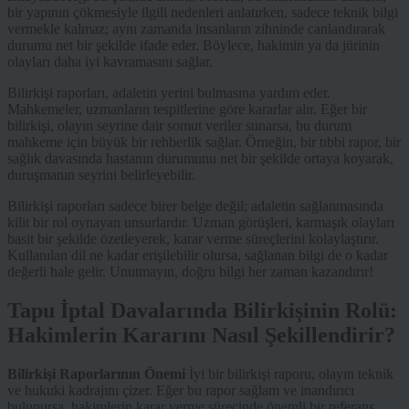
bir yapının çökmesiyle ilgili nedenleri anlatırken, sadece teknik bilgi
vermekle kalmaz; aynı zamanda insanların zihninde canlandırarak
durumu net bir şekilde ifade eder. Böylece, hakimin ya da jürinin
olayları daha iyi kavramasını sağlar.
Bilirkişi raporları, adaletin yerini bulmasına yardım eder.
Mahkemeler, uzmanların tespitlerine göre kararlar alır. Eğer bir
bilirkişi, olayın seyrine dair somut veriler sunarsa, bu durum
mahkeme için büyük bir rehberlik sağlar. Örneğin, bir tıbbi rapor, bir
sağlık davasında hastanın durumunu net bir şekilde ortaya koyarak,
duruşmanın seyrini belirleyebilir.
Bilirkişi raporları sadece birer belge değil; adaletin sağlanmasında
kilit bir rol oynayan unsurlardır. Uzman görüşleri, karmaşık olayları
basit bir şekilde özetleyerek, karar verme süreçlerini kolaylaştırır.
Kullanılan dil ne kadar erişilebilir olursa, sağlanan bilgi de o kadar
değerli hale gelir. Unutmayın, doğru bilgi her zaman kazandırır!
Tapu İptal Davalarında Bilirkişinin Rolü:
Hakimlerin Kararını Nasıl Şekillendirir?
Bilirkişi Raporlarının Önemi
İyi bir bilirkişi raporu, olayın teknik
ve hukuki kadrajını çizer. Eğer bu rapor sağlam ve inandırıcı
bulunursa, hakimlerin karar verme sürecinde önemli bir referans