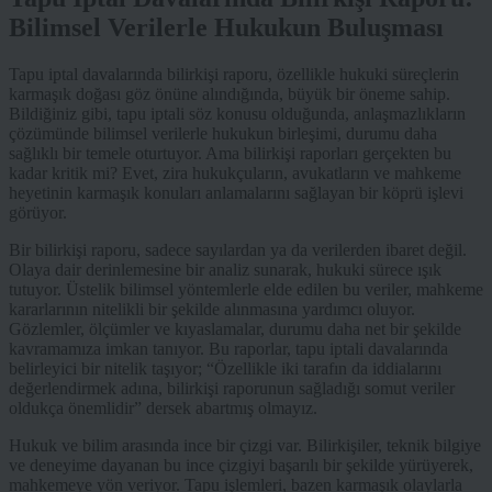
Bilimsel Verilerle Hukukun Buluşması
Tapu iptal davalarında bilirkişi raporu, özellikle hukuki süreçlerin
karmaşık doğası göz önüne alındığında, büyük bir öneme sahip.
Bildiğiniz gibi, tapu iptali söz konusu olduğunda, anlaşmazlıkların
çözümünde bilimsel verilerle hukukun birleşimi, durumu daha
sağlıklı bir temele oturtuyor. Ama bilirkişi raporları gerçekten bu
kadar kritik mi? Evet, zira hukukçuların, avukatların ve mahkeme
heyetinin karmaşık konuları anlamalarını sağlayan bir köprü işlevi
görüyor.
Bir bilirkişi raporu, sadece sayılardan ya da verilerden ibaret değil.
Olaya dair derinlemesine bir analiz sunarak, hukuki sürece ışık
tutuyor. Üstelik bilimsel yöntemlerle elde edilen bu veriler, mahkeme
kararlarının nitelikli bir şekilde alınmasına yardımcı oluyor.
Gözlemler, ölçümler ve kıyaslamalar, durumu daha net bir şekilde
kavramamıza imkan tanıyor. Bu raporlar, tapu iptali davalarında
belirleyici bir nitelik taşıyor; “Özellikle iki tarafın da iddialarını
değerlendirmek adına, bilirkişi raporunun sağladığı somut veriler
oldukça önemlidir” dersek abartmış olmayız.
Hukuk ve bilim arasında ince bir çizgi var. Bilirkişiler, teknik bilgiye
ve deneyime dayanan bu ince çizgiyi başarılı bir şekilde yürüyerek,
mahkemeye yön veriyor. Tapu işlemleri, bazen karmaşık olaylarla