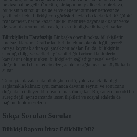
noktası haline gelir. Örneğin, bir tapunun iptaline dair bir dava,
bilirkişinin sunduğu belgeler ve değerlendirmeler neticesinde
şekillenir. Peki, bilirkişilerin görüşleri neden bu kadar kritik? Çünkü
mahkemeler, her ne kadar hukuki metinlere dayanarak karar verse
de, somut durumu anlamak için teknik bilgiye ihtiyaç duyarlar.
Bilirkişilerin Tarafsızlığı
Bir başka önemli nokta, bilirkişilerin
tarafsızlıklarıdır. Taraflardan birinin lehine olarak değil, gerçeği
ortaya koymak adına çalışmak zorundalar. Bu da, bilirkişinin
sunduğu bilgi ve verilerin güvenilirliğini artırır. Hakimlerin
kararlarını oluştururken, bilirkişilerin sağladığı nesnel veriler
doğrultusunda hareket etmeleri, adaletin sağlanmasına büyük katkı
sunar.
Tapu iptal davalarında bilirkişinin rolü, yalnızca teknik bilgi
sağlamakla kalmaz; aynı zamanda davanın seyrini ve sonucunu
doğrudan etkileyen bir unsur olarak öne çıkar. Bu, sadece hukuki bir
süreç değil, aynı zamanda insan ilişkileri ve sosyal adaletle de
bağlantılı bir meseledir.
Sıkça Sorulan Sorular
Bilirkişi Raporu İtiraz Edilebilir Mi?