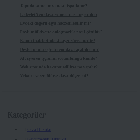
Tapuda sahte imza nasıl ispatlanır?
E-devlet’ten dava sonucu nasıl öğrenilir?
Evdeki değerli eşya haczedilebilir mi?
Paylı mülkiyette anlaşmazlık nasıl çözülür?
Kamu ihalelerinde şikayet süresi nedir?
Devlet okulu öğretmeni dava açabilir mi?
Alt işveren işçisinin sorumluluğu kimde?
Web sitesinde hakaret edilirse ne yapılır?
Vekalet veren ölürse dava düşer mi?
Kategoriler
Ceza Hukuku
Gayrimenkul Hukuku