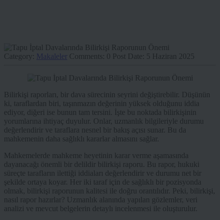
Category:
Makaleler
Comments:
0
Post Date:
5 Haziran 2025
Bilirkişi raporları, bir dava sürecinin seyrini değiştirebilir. Düşünün
ki, taraflardan biri, taşınmazın değerinin yüksek olduğunu iddia
ediyor, diğeri ise bunun tam tersini. İşte bu noktada bilirkişinin
yorumlarına ihtiyaç duyulur. Onlar, uzmanlık bilgileriyle durumu
değerlendirir ve taraflara nesnel bir bakış açısı sunar. Bu da
mahkemenin daha sağlıklı kararlar almasını sağlar.
Mahkemelerde mahkeme heyetinin karar verme aşamasında
dayanacağı önemli bir delildir bilirkişi raporu. Bu rapor, hukuki
süreçte tarafların ilettiği iddiaları değerlendirir ve durumu net bir
şekilde ortaya koyar. Her iki taraf için de sağlıklı bir pozisyonda
olmak, bilirkişi raporunun kalitesi ile doğru orantılıdır. Peki, bilirkişi,
nasıl rapor hazırlar? Uzmanlık alanında yapılan gözlemler, veri
analizi ve mevcut belgelerin detaylı incelenmesi ile oluşturulur.