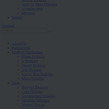
Vergi ve İdare Hukuku
Arabuluculuk
Mevzuat
İletişim
Aramak
Anasayfa
Hakkımızda
Faaliyet Alanlarımız
Kamu Hukuku
İş Hukuku
Ticaret Hukuku
Aile Hukuku
İcra ve İflas Hukuku
Miras Hukuku
Blog
Bireysel Başvuru
Ceza Hukuku
Gayrimenkul Hukuku
Tazminat Hukuku
Medeni Hukuk