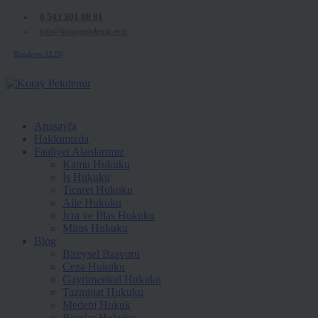
0 543 301 88 81
info@koraypekdemir.av.tr
Randevu ALIN
Anasayfa
Hakkımızda
Faaliyet Alanlarımız
Kamu Hukuku
İş Hukuku
Ticaret Hukuku
Aile Hukuku
İcra ve İflas Hukuku
Miras Hukuku
Blog
Bireysel Başvuru
Ceza Hukuku
Gayrimenkul Hukuku
Tazminat Hukuku
Medeni Hukuk
Borçlar Hukuku