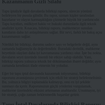
Kazanmanın Gizli Silahı
Tapu iptaliyle ilgili davalarda bilirkişi raporu, sürecin yönünü
belirleyen bir pusula gibidir. Bu rapor, uzman kişiler tarafından
hazırlanır ve olayın karmaşıklığını çözmede büyük bir yardımcıdır.
Tapu kayıtları, mülkiyet hakkı ve hukuki durumlarla ilgili teknik
analizler içerir. Kısacası, bilirkişi raporu, mahkemeye sunulan
kanıtların daha iyi anlaşılmasını sağlar. Bir nevi, farklı bir bakış açısı
kazanmanızı sağlar.
Nitelikli bir bilirkişi, durumu sadece sayı ve belgelerle değil, aynı
zamanda bağlamıyla da değerlendirir. Buradaki derinlik, mahkeme
heyetinin olayları daha iyi kavramasına yardımcı olur. İşte bu nokta,
davaların seyri üzerinde önemli bir etkiye sahip olabilir. Yani,
bilirkişi raporu yalnızca teknik bir dökümandan ibaret değildir; aynı
zamanda kendinizi ifade etmenin bir yoludur.
Eğer bir tapu iptal davasında kazanmak istiyorsanız, bilirkişi
raporunu avantajınıza çevirmek için etkili bir strateji belirlemelisiniz.
Bu, yalnızca bilgiyi toplamakla kalmayıp, onu en iyi şekilde
sunmayı da içerir. Raporunuzun güçlü yönlerini vurgulamak,
mahkeme üzerindeki etkisini artırmanın anahtarıdır. Unutmayın, iyi
bir strateji, çoğu zaman beklenmedik başarılar getirir.
Tapu İptal Davalarında Bilirkişi Raporu: