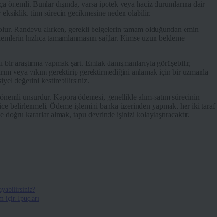
kça önemli. Bunlar dışında, varsa ipotek veya haciz durumlarına dair
 eksiklik, tüm sürecin gecikmesine neden olabilir.
 olur. Randevu alırken, gerekli belgelerin tamam olduğundan emin
şlemlerin hızlıca tamamlanmasını sağlar. Kimse uzun bekleme
ir araştırma yapmak şart. Emlak danışmanlarıyla görüşebilir,
narım veya yıkım gerektirip gerektirmediğini anlamak için bir uzmanla
el değerini kestirebilirsiniz.
önemli unsurdur. Kapora ödemesi, genellikle alım-satım sürecinin
lice belirlenmeli. Ödeme işlemini banka üzerinden yapmak, her iki taraf
e doğru kararlar almak, tapu devrinde işinizi kolaylaştıracaktır.
yabilirsiniz?
 için İpuçları