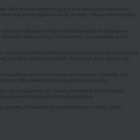
, mülkün resmi belgesi ve sizin o malı satın aldığınızın kanıtıdır.
vrinde dikkat etmediğiniz en küçük bir detay, yıllarca süren sorunlara
 yolunuzu kolaylaştırır. Onlar, süreçteki karmaşık terminolojiyi ve
ak sürprizlere karşı sizi korur. Danışmanınız, size taşınmazın gerçek
n. Tarafların kimlikleri, mülkün tapusu, iskan belgesi gibi belgeler tam
ya en kötüsü, iptaline yol açabilir. Bu nedenle, belge listesine sıkı
ün üzerindeki ipotekler veya hacizler gibi durumları öğrenmek için
lısınız; yoksa beklenmedik sorunlar canınızı sıkabilir.
le, piyasa koşullarını göz önünde bulundurun. En iyi fırsatları
manlamayla büyük tasarruflar yaptırtabilirsiniz.
cı olacaktır. Unutmayın, her adımda dikkatli ve bilinçli olmak,