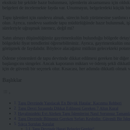
eksiksiz bir şekilde hazır bulunması, işlemlerin aksamaması için oldu
belgeleri de incelemekte fayda var. Unutmayın, belgelerdeki küçük bir
Tapu işlemleri için randevu almak, sürecin hızlı yürümesine yardımcı
olun. Ayrıca, randevu saatinde tapu müdürlüğünde hazır bulunmak, i
süreleriyle uğraşmak istemez, değil mi?
Satın almayı düşündüğünüz gayrimenkulün bulunduğu bölgede detaylı b
bölgedeki fiyat trendlerini öğrenebilirsiniz. Ayrıca, gayrimenkulün o
görüşmek de faydalıdır. Böylece alacağınız mülkün gelecekteki potansiy
Ödeme yöntemleri de tapu devrinde dikkat edilmesi gereken bir diğer 
başlangıcını simgeler. Ancak kaporanın miktarı ve ödeniş şekli dikkat
için de güvenli bir seçenek olur. Kısacası, her adımda dikkatli olmak v
Başlıklar
Tapu Devründe Yapılacak En Büyük Hatalar: Kaçınma Rehberi
Tapu Devri Sırasında Dikkat Edilmesi Gereken 7 Altın Kural
Hayalinizdeki Evi Alırken Tapu İşlemlerini Nasıl Sorunsuz Tamamla
Tapu Devrinde Bilmeniz Gereken Sırları Keşfedin: Güvenli Bir İşlem
Sıkça Sorulan Sorular
Tapu Devrinde Hangi Belgeler Gerekir?