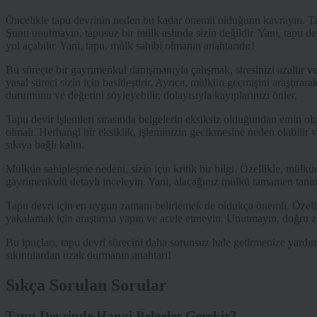
Öncelikle tapu devrinin neden bu kadar önemli olduğunu kavrayın. Tapu
Şunu unutmayın, tapusuz bir mülk aslında sizin değildir. Yani, tapu de
yol açabilir. Yani, tapu, mülk sahibi olmanın anahtarıdır!
Bu süreçte bir gayrimenkul danışmanıyla çalışmak, stresinizi azaltır ve
yasal süreci sizin için basitleştirir. Ayrıca, mülkün geçmişini araştırar
durumunu ve değerini söyleyebilir, dolayısıyla kayıplarınızı önler.
Tapu devir işlemleri sırasında belgelerin eksiksiz olduğundan emin olu
olmalı. Herhangi bir eksiklik, işleminizin gecikmesine neden olabilir ve
sıkıya bağlı kalın.
Mülkün sahipleşme nedeni, sizin için kritik bir bilgi. Özellikle, mülk
gayrimenkulü detaylı inceleyin. Yani, alacağınız mülkü tamamen tanıma
Tapu devri için en uygun zamanı belirlemek de oldukça önemli. Özellik
yakalamak için araştırma yapın ve acele etmeyin. Unutmayın, doğru za
Bu ipuçları, tapu devri sürecini daha sorunsuz hale getirmenize yardım
sıkıntılardan uzak durmanın anahtarı!
Sıkça Sorulan Sorular
Tapu Devrinde Hangi Belgeler Gerekir?