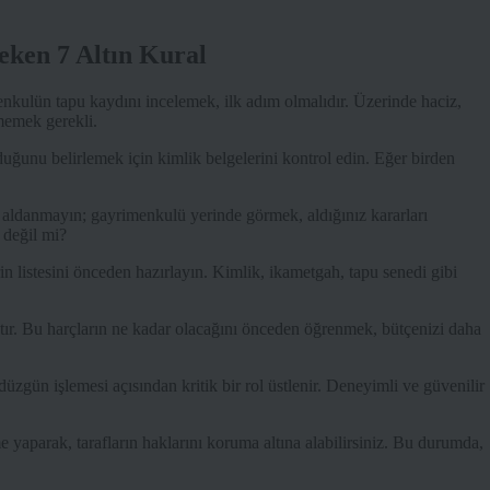
eken 7 Altın Kural
ulün tapu kaydını incelemek, ilk adım olmalıdır. Üzerinde haciz,
memek gerekli.
ğunu belirlemek için kimlik belgelerini kontrol edin. Eğer birden
a aldanmayın; gayrimenkulü yerinde görmek, aldığınız kararları
, değil mi?
in listesini önceden hazırlayın. Kimlik, ikametgah, tapu senedi gibi
tır. Bu harçların ne kadar olacağını önceden öğrenmek, bütçenizi daha
düzgün işlemesi açısından kritik bir rol üstlenir. Deneyimli ve güvenilir
e yaparak, tarafların haklarını koruma altına alabilirsiniz. Bu durumda,