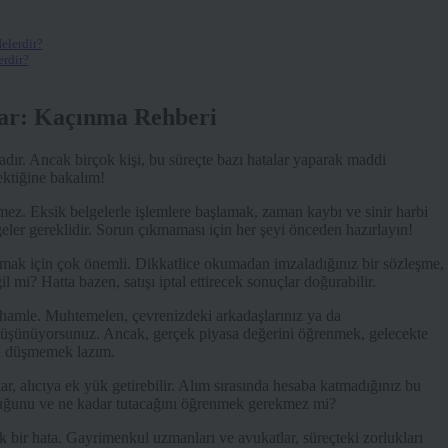
elerdir?
rdir?
ar: Kaçınma Rehberi
adır. Ancak birçok kişi, bu süreçte bazı hatalar yaparak maddi
ktiğine bakalım!
ilmez. Eksik belgelerle işlemlere başlamak, zaman kaybı ve sinir harbi
geler gereklidir. Sorun çıkmaması için her şeyi önceden hazırlayın!
mamak için çok önemli. Dikkatlice okumadan imzaladığınız bir sözleşme,
l mi? Hatta bazen, satışı iptal ettirecek sonuçlar doğurabilir.
 hamle. Muhtemelen, çevrenizdeki arkadaşlarınız ya da
 düşünüyorsunuz. Ancak, gerçek piyasa değerini öğrenmek, gelecekte
na düşmemek lazım.
ar, alıcıya ek yük getirebilir. Alım sırasında hesaba katmadığınız bu
olduğunu ve ne kadar tutacağını öğrenmek gerekmez mi?
bir hata. Gayrimenkul uzmanları ve avukatlar, süreçteki zorlukları