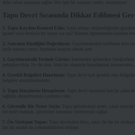
daha rahat aşmanızı sağlar. Her işin bir uzmanı vardır, unutmayın!
Tapu Devri Sırasında Dikkat Edilmesi Ger
1. Tapu Kaydını Kontrol Edin:
Satın almayı düşündüğünüz gayrimenk
ipotek veya benzeri bir sorun var mı? Bunları öğrenmeden hareket et
2. Satıcının Kimliğini Doğrulayın:
Gayrimenkulün sahibinin kim oldu
fazla mirasçı varsa, hepsinin onayını almak şart.
3. Gayrimenkulü Yerinde Görün:
İnternetten gösterilen fotoğraflar
pekiştirecektir. Ne de olsa, kötü bir sürprizle karşılaşmak istemezsiniz
4. Gerekli Belgeleri Hazırlayın:
Tapu devri için gerekli olan belgeler
belgeler unutulmamalıdır.
5. Tapu Harçlarını Hesaplayın:
Tapu devri sırasında harçlar çıkacak
sağlıklı oluşturmanıza yardımcı olur.
6. Güvenilir Bir Noter Seçin:
Tapu işlemlerinde noter, yasal sürecin 
bir noter bulmak, işlerinizin sorunsuz yürümesini sağlar.
7. Ön Sözleşme Yapın:
Tapu devrinden önce, satıcı ile bir ön sözleşm
her iki tarafın da yükümlülükleri netleşir.