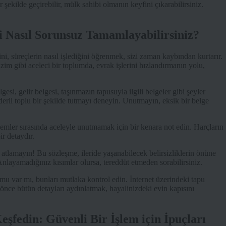
şekilde geçirebilir, mülk sahibi olmanın keyfini çıkarabilirsiniz.
i Nasıl Sorunsuz Tamamlayabilirsiniz?
ini, süreçlerin nasıl işlediğini öğrenmek, sizi zaman kaybından kurtarır.
zim gibi aceleci bir toplumda, evrak işlerini hızlandırmanın yolu,
esi, gelir belgesi, taşınmazın tapusuyla ilgili belgeler gibi şeyler
derli toplu bir şekilde tutmayı deneyin. Unutmayın, eksik bir belge
şlemler sırasında aceleyle unutmamak için bir kenara not edin. Harçların
r detaydır.
 atlamayın! Bu sözleşme, ileride yaşanabilecek belirsizliklerin önüne
nlayamadığınız kısımlar olursa, tereddüt etmeden sorabilirsiniz.
u var mı, bunları mutlaka kontrol edin. İnternet üzerindeki tapu
n önce bütün detayları aydınlatmak, hayalinizdeki evin kapısını
şfedin: Güvenli Bir İşlem için İpuçları