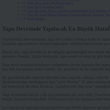
Tapu Devri Süreci Ne Kadar Sürer?
Tapu Devri Ücretleri Nedir?
Tapu Devrinde Ortaya Çıkabilecek Problemler Ve Çözümleri N
Tapu Devrinde Dikkat Edilmesi Gereken Hukuki Noktalar Nele
İlgili Yazılar:
Tapu Devründe Yapılacak En Büyük Hatal
Gayrimenkul alım-satımında, tapu devri süreci oldukça kritik bir aşam
kayıplara uğrayabiliyor. Hemen başlayalım, nelerden kaçınmamız gere
Birçok alıcı, tapu devrinin ne tür belgeler gerektirdiğini tam olarak b
demektir. Örneğin, kimlik fotokopisi, tapu senedi ve vergi no gibi bel
Tapu devri sırasında hazırlanan sözleşmeler, ileride başınıza dert aç
bazı hak kayıplarına neden olabilir. Bu, gerçekten de bir cömertlik deği
Bir gayrimenkulün değerini bilmeden alım yapmak, oldukça riskli bir
akrabalarınızdan duyduğunuz bazı "çerez fiyatları" ile alım yapmayı
sizi koruyacak bir adım. Kısacası, “pahalıya mal olan ucuz” mantığı
Tapu devrindeki harçlar çoğu kişi tarafından göz ardı edilir. Oysa bunl
harçlar, bütçenizi zorlayabilir. İlerlemeden önce bu harçların neler 
Son olarak, bu karmaşık süreçte profesyonel destek almamak da büyük 