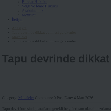
Borçlar Hukuku
Vergi ve İdare Hukuku
Arabuluculuk
Mevzuat
İletişim
Anasayfa
Tapu devrinde dikkat edilmesi gerekenler
Makaleler
Tapu devrinde dikkat edilmesi gerekenler
Tapu devrinde dikkat
Category:
Makaleler
Comments:
0
Post Date:
4 Mart 2026
Tapu devri öncesinde, tarafların gerekli belgeleri tam olarak hazırlamal