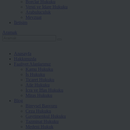
Borçlar Hukuku
Vergi ve İdare Hukuku
Arabuluculuk
Mevzuat
İletişim
Aramak
Anasayfa
Hakkımızda
Faaliyet Alanlarımız
Kamu Hukuku
İş Hukuku
Ticaret Hukuku
Aile Hukuku
İcra ve İflas Hukuku
Miras Hukuku
Blog
Bireysel Başvuru
Ceza Hukuku
Gayrimenkul Hukuku
Tazminat Hukuku
Medeni Hukuk