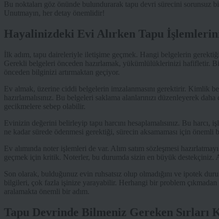
Bu noktaları göz önünde bulundurarak tapu devri sürecini sorunsuz bir 
Unutmayın, her detay önemlidir!
Hayalinizdeki Evi Alırken Tapu İşlemlerin
İlk adım, tapu daireleriyle iletişime geçmek. Hangi belgelerin gerektiğ
Gerekli belgeleri önceden hazırlamak, yükümlülüklerinizi hafifletir. Bi
önceden bilginizi artırmaktan geçiyor.
Ev almak, üzerine ciddi belgelerin imzalanmasını gerektirir. Kimlik belg
hazırlamalısınız. Bu belgeleri saklama alanlarınızı düzenleyerek daha 
gecikmelere sebep olabilir.
Evinizin değerini belirleyip tapu harcını hesaplamalısınız. Bu harcı, i
ne kadar sürede ödenmesi gerektiği, sürecin aksamaması için önemli bi
Ev alımında noter işlemleri de var. Alım satım sözleşmesi hazırlatmayı
geçmek için kritik. Noterler, bu durumda sizin en büyük destekçiniz. A
Son olarak, bulduğunuz evin ruhsatsız olup olmadığını ve ipotek durum
bilgileri, çok fazla işinize yarayabilir. Herhangi bir problem çıkmada
aralamakta önemli bir adım.
Tapu Devrinde Bilmeniz Gereken Sırları Ke