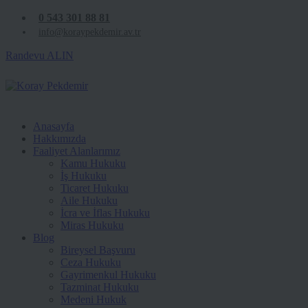
0 543 301 88 81
info@koraypekdemir.av.tr
Randevu ALIN
Anasayfa
Hakkımızda
Faaliyet Alanlarımız
Kamu Hukuku
İş Hukuku
Ticaret Hukuku
Aile Hukuku
İcra ve İflas Hukuku
Miras Hukuku
Blog
Bireysel Başvuru
Ceza Hukuku
Gayrimenkul Hukuku
Tazminat Hukuku
Medeni Hukuk