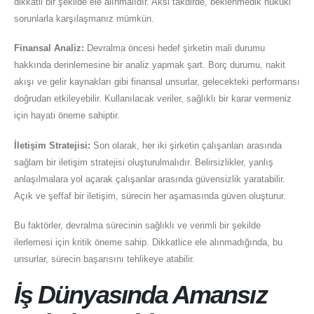
dikkatli bir şekilde ele alınmalıdır. Aksi takdirde, beklenmedik hukuki
sorunlarla karşılaşmanız mümkün.
Finansal Analiz:
Devralma öncesi hedef şirketin mali durumu
hakkında derinlemesine bir analiz yapmak şart. Borç durumu, nakit
akışı ve gelir kaynakları gibi finansal unsurlar, gelecekteki performansı
doğrudan etkileyebilir. Kullanılacak veriler, sağlıklı bir karar vermeniz
için hayati öneme sahiptir.
İletişim Stratejisi:
Son olarak, her iki şirketin çalışanları arasında
sağlam bir iletişim stratejisi oluşturulmalıdır. Belirsizlikler, yanlış
anlaşılmalara yol açarak çalışanlar arasında güvensizlik yaratabilir.
Açık ve şeffaf bir iletişim, sürecin her aşamasında güven oluşturur.
Bu faktörler, devralma sürecinin sağlıklı ve verimli bir şekilde
ilerlemesi için kritik öneme sahip. Dikkatlice ele alınmadığında, bu
unsurlar, sürecin başarısını tehlikeye atabilir.
İş Dünyasında Amansız