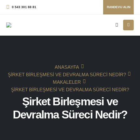
0 543 301 88 81
RANDEVU ALIN
ANASAYFA
ŞIRKET BIRLEŞMESI VE DEVRALMA SÜRECI NEDIR?
MAKALELER
ŞIRKET BIRLEŞMESI VE DEVRALMA SÜRECI NEDIR?
Şirket Birleşmesi ve
Devralma Süreci Nedir?