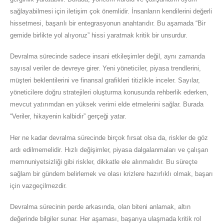
sağlayabilmesi için iletişim çok önemlidir. İnsanların kendilerini değerli
hissetmesi, başarılı bir entegrasyonun anahtarıdır. Bu aşamada “Bir
gemide birlikte yol alıyoruz” hissi yaratmak kritik bir unsurdur.
Devralma sürecinde sadece insani etkileşimler değil, aynı zamanda
sayısal veriler de devreye girer. Yeni yöneticiler, piyasa trendlerini,
müşteri beklentilerini ve finansal grafikleri titizlikle inceler. Sayılar,
yöneticilere doğru stratejileri oluşturma konusunda rehberlik ederken,
mevcut yatırımdan en yüksek verimi elde etmelerini sağlar. Burada
“Veriler, hikayenin kalbidir” gerçeği yatar.
Her ne kadar devralma sürecinde birçok fırsat olsa da, riskler de göz
ardı edilmemelidir. Hızlı değişimler, piyasa dalgalanmaları ve çalışan
memnuniyetsizliği gibi riskler, dikkatle ele alınmalıdır. Bu süreçte
sağlam bir gündem belirlemek ve olası krizlere hazırlıklı olmak, başarı
için vazgeçilmezdir.
Devralma sürecinin perde arkasında, olan biteni anlamak, altın
değerinde bilgiler sunar. Her aşaması, başarıya ulaşmada kritik rol