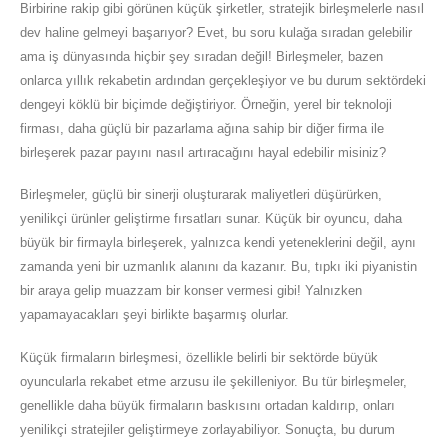
Birbirine rakip gibi görünen küçük şirketler, stratejik birleşmelerle nasıl
dev haline gelmeyi başarıyor? Evet, bu soru kulağa sıradan gelebilir
ama iş dünyasında hiçbir şey sıradan değil! Birleşmeler, bazen
onlarca yıllık rekabetin ardından gerçekleşiyor ve bu durum sektördeki
dengeyi köklü bir biçimde değiştiriyor. Örneğin, yerel bir teknoloji
firması, daha güçlü bir pazarlama ağına sahip bir diğer firma ile
birleşerek pazar payını nasıl artıracağını hayal edebilir misiniz?
Birleşmeler, güçlü bir sinerji oluşturarak maliyetleri düşürürken,
yenilikçi ürünler geliştirme fırsatları sunar. Küçük bir oyuncu, daha
büyük bir firmayla birleşerek, yalnızca kendi yeteneklerini değil, aynı
zamanda yeni bir uzmanlık alanını da kazanır. Bu, tıpkı iki piyanistin
bir araya gelip muazzam bir konser vermesi gibi! Yalnızken
yapamayacakları şeyi birlikte başarmış olurlar.
Küçük firmaların birleşmesi, özellikle belirli bir sektörde büyük
oyuncularla rekabet etme arzusu ile şekilleniyor. Bu tür birleşmeler,
genellikle daha büyük firmaların baskısını ortadan kaldırıp, onları
yenilikçi stratejiler geliştirmeye zorlayabiliyor. Sonuçta, bu durum