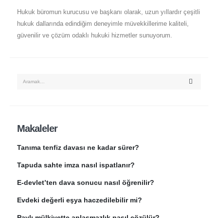
Hukuk büromun kurucusu ve başkanı olarak, uzun yıllardır çeşitli
hukuk dallarında edindiğim deneyimle müvekkillerime kaliteli,
güvenilir ve çözüm odaklı hukuki hizmetler sunuyorum.
Makaleler
Tanıma tenfiz davası ne kadar sürer?
Tapuda sahte imza nasıl ispatlanır?
E-devlet’ten dava sonucu nasıl öğrenilir?
Evdeki değerli eşya haczedilebilir mi?
Paylı mülkiyette anlaşmazlık nasıl çözülür?