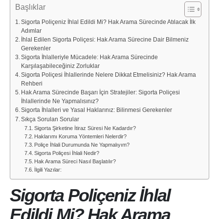
Başlıklar
Sigorta Poliçeniz İhlal Edildi Mi? Hak Arama Sürecinde Atılacak İlk
Adımlar
İhlal Edilen Sigorta Poliçesi: Hak Arama Sürecine Dair Bilmeniz
Gerekenler
Sigorta İhlalleriyle Mücadele: Hak Arama Sürecinde
Karşılaşabileceğiniz Zorluklar
Sigorta Poliçesi İhlallerinde Nelere Dikkat Etmelisiniz? Hak Arama
Rehberi
Hak Arama Sürecinde Başarı İçin Stratejiler: Sigorta Poliçesi
İhlallerinde Ne Yapmalısınız?
Sigorta İhlalleri ve Yasal Haklarınız: Bilinmesi Gerekenler
Sıkça Sorulan Sorular
Sigorta Şirketine İtiraz Süresi Ne Kadardır?
Haklarımı Koruma Yöntemleri Nelerdir?
Poliçe İhlali Durumunda Ne Yapmalıyım?
Sigorta Poliçesi İhlali Nedir?
Hak Arama Süreci Nasıl Başlatılır?
İlgili Yazılar:
Sigorta Poliçeniz İhlal
Edildi Mi? Hak Arama