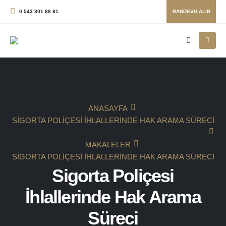
0 543 301 88 81
RANDEVU ALIN
ANASAYFA
SIGORTA POLIÇESI İHLALLERINDE HAK ARAMA SÜRECI
MAKALELER
SIGORTA POLIÇESI İHLALLERINDE HAK ARAMA SÜRECI
Sigorta Poliçesi
İhlallerinde Hak Arama
Süreci