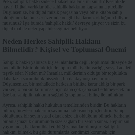
Peki, sahiplik hakkı sadece fiziksel mallarla mı sınırlı? Kesinlikle
hayır! Dijital varlıklar bile sahiplik hakkının kapsamına girebilir.
Düşünsenize, bir dijital müzik parçasına veya bir e-kitaba sahip
olduğunuzda, bu eser üzerinde ne gibi haklarınız olduğunu biliyor
musunuz? İşte burada ’sahiplik hakkı’ devreye giriyor ve sizin bu
dijital mal ile neler yapabileceğinizi belirliyor.
Neden Herkes Sahiplik Hakkını
Bilmelidir? Kişisel ve Toplumsal Önemi
Sahiplik hakkı yalnızca kişisel alanlarda değil, toplumsal düzeyde de
önemlidir. Bir topluluk içinde toplu mülkiyetin varlığı, sosyal adaleti
teşvik eder. Neden mi? İnsanlar, mülklerinin olduğu bir toplulukta
daha fazla sorumluluk hisseder, bu da dayanışmayı artırır.
Düşünsenize, bir mahallede herkesin birlikte karar aldığı bir park
varken, o parkın korunması için daha çok çaba sarf edilmeyecek mi?
İşte bu, sahiplik hakkının sağladığı toplumsal bilinç ile mümkün.
Ayrıca, sahiplik hakkı hukukun temellerinden biridir. Bu hakların
bilinci, bireyleri haklarını savunma noktasında güçlendirir. Sahip
olduğunuz bir şeyin yasal olarak size ait olduğunu bilmek, herhangi
bir anlaşmazlık durumunda size sağlam bir zemin sunar. Hepimizin
yaşamında, hakların ihlal edildiği zamanlar olmuştur. Sahiplik
hakkını bilmek, bu gibi durumlarda kendimizi korumak için