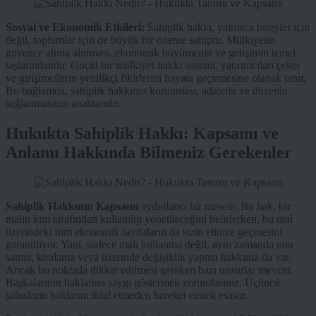
Sosyal ve Ekonomik Etkileri:
Sahiplik hakkı, yalnızca bireyler için
değil, toplumlar için de büyük bir öneme sahiptir. Mülkiyetin
güvence altına alınması, ekonomik büyümenin ve gelişimin temel
taşlarındandır. Güçlü bir mülkiyet hakkı sistemi, yatırımcıları çeker
ve girişimcilerin yenilikçi fikirlerini hayata geçirmesine olanak tanır.
Bu bağlamda, sahiplik hakkının korunması, adaletin ve düzenin
sağlanmasının anahtarıdır.
Hukukta Sahiplik Hakkı: Kapsamı ve
Anlamı Hakkında Bilmeniz Gerekenler
Sahiplik Hakkının Kapsamı
aydınlatıcı bir mesele. Bu hak, bir
malın kim tarafından kullanılıp yönetileceğini belirlerken, bu mal
üzerindeki tüm ekonomik faydaların da sizin elinize geçmesini
garantiliyor. Yani, sadece malı kullanma değil, aynı zamanda onu
satma, kiralama veya üzerinde değişiklik yapma hakkınız da var.
Ancak bu noktada dikkat edilmesi gereken bazı unsurlar mevcut.
Başkalarının haklarına saygı göstermek zorundasınız. Üçüncü
şahısların haklarını ihlal etmeden hareket etmek esastır.