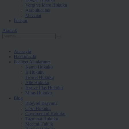
Vergi ve İdare Hukuku
Arabuluculuk
Mevzuat
İletişim
Aramak
Anasayfa
Hakkımızda
Faaliyet Alanlarımız
Kamu Hukuku
İş Hukuku
Ticaret Hukuku
Aile Hukuku
İcra ve İflas Hukuku
Miras Hukuku
Blog
Bireysel Başvuru
Ceza Hukuku
Gayrimenkul Hukuku
Tazminat Hukuku
Medeni Hukuk