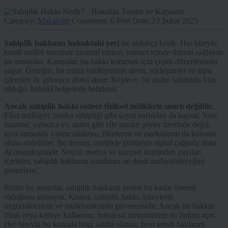
Category:
Makaleler
Comments:
0
Post Date:
23 Şubat 2025
Sahiplik hakkının hukuktaki yeri
ise oldukça kritik. Her bireyin
kendi mülkü üzerinde tasarruf etmesi, toplum içinde düzeni sağlayan
bir unsurdur. Kanunlar, bu hakkı korumak için çeşitli düzenlemeler
yapar. Örneğin, bir malın mülkiyetinin devri, sözleşmeler ve tapu
işlemleri ile güvence altına alınır. Böylece, bir malın sahibinin kim
olduğu, hukukî belgelerle belirlenir.
Ancak sahiplik hakkı sadece fiziksel mülklerle sınırlı değildir.
Fikri mülkiyet, marka sahipliği gibi soyut varlıkları da kapsar. Yani
insanlar, yalnızca ev, araba gibi elle tutulur şeyler üzerinde değil;
aynı zamanda yaratıcılıklarını, fikirlerini ve markalarını da koruma
altına alabilirler. Bu durum, özellikle günümüz dijital çağında daha
da önemleşmiştir. Sosyal medya ve internet üzerinden yayılan
içerikler, sahiplik hakkının sınırlarını ne denli zorlayabileceğini
gösteriyor.
Bütün bu unsurlar, sahiplik hakkının neden bu kadar önemli
olduğunu anlatıyor. Kısaca, sahiplik hakkı, bireylerin
özgürlüklerinin ve mülkiyetlerinin güvencesidir. Ancak bu hakkın
ihlali veya kötüye kullanımı, hukuksal tartışmaların da önünü açar.
Her bireyin bu konuda bilgi sahibi olması, hem kendi haklarını