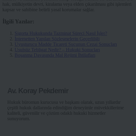
hak, mülkiyetin devri, kiralama veya elden çıkarılması gibi işlemleri
kapsar ve sahibine belirli yasal korumalar sağlar.
İlgili Yazılar:
Sigorta Hukukunda Tazminat Süreci Nasıl İşler?
İnternetten Yapılan Sözleşmelerin Geçerliliği
Uyuşturucu Madde Ticareti Suçunun Cezai Sonuçları
Usulsüz Tebligat Nedir? – Hukuki Sonuçları
Boşanma Davasında Mal Rejimi İhtilafları
Av. Koray Pekdemir
Hukuk büromun kurucusu ve başkanı olarak, uzun yıllardır
çeşitli hukuk dallarında edindiğim deneyimle müvekkillerime
kaliteli, güvenilir ve çözüm odaklı hukuki hizmetler
sunuyorum.