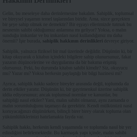
Hakkının Derinlikleri
Gelin, bu meseleye daha derinlemesine bakalım. Sahiplik, toplumsal
ve bireysel yaşamın temel taşlarından biridir. Ama, sizce gerçekten
bir şeye sahip olmak ne demektir? Bir eşyayı ellerimizde tutmak bu
nesnenin sahibi olduğumuz anlamına mı geliyor? Yoksa, o malın
sunduğu imkanlar ve bu imkanları nasıl kullandığımız mı daha
önemli? İşte burada,
sahiplik hakkının derinlikleri
devreye giriyor.
Sahiplik, yalnızca fiziksel bir mal üzerinde değildir. Düşünün ki, bir
kitap okuyarak o kitabın içindeki bilgilere sahip olunursunuz, fakat
yazarın düşüncelerine ve duygularına da bir bakıma erişmiş
olursunuz. Peki, bu durumda kitabın sahibi kimdir? Siz, okuyucu
mu? Yazar mı? Yoksa herkesin paylaştığı bir bilgi hazinesi mi?
Ayrıca, sahiplik hakkı sadece bireyler arasında değil, toplumda da
derin etkiler yaratır. Düşünün ki, bir gayrimenkul üzerine sahiplik
iddia ediyorsunuz; ancak toplumsal normlar ve kanunlar, bu
sahipliği nasıl etkiler? Yani, malın sahibi olmanız, aynı zamanda o
malın sorumluluğunu taşımayı da gerektirir. Kendi mülkünüzü nasıl
koruyacağınızı düşünürken, bilinçli birer birey olarak topluma olan
yükümlülüklerinizi hatırlamakta fayda var.
Sahiplik hakkı, herkesin kendi yaşamında ve toplumda nasıl bir yer
edindiğini belirlemektedir. Bu karmaşık yapı içinde, malın sahibi