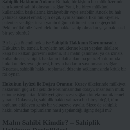
Sahiplik Hakkının Anlamı
: Bu hak, bir kişinin bir mülk üzerinde
tam kontrol sahibi olmasını sağlar. Yani, bu birey mülkünü
kullanabilir, başkalarına kiralayabilir veya satabilir. Ancak bu hak
yalnızca kişisel emlak için değil, aynı zamanda fikri mülkiyetler,
patentler ve diğer insan yaratıcılığının ürünleri için de geçerlidir.
Peki, mülkümüz üzerindeki bu hakka sahip olmadan yaşamak nasıl
bir şey olurdu?
Bir başka önemli nokta ise
Sahiplik Hakkının Korunması
dır.
Hukukun bu temeli, bireylerin mülklerine karşı yapılan ihlallere
karşı bir kalkan görevini üstlenir. Bir malın çalınması ya da izinsiz
kullanılması, sahiplik hakkının ihlali anlamına gelir. Bu durumda
hukukun devreye girmesi, bireyin haklarını savunmasını sağlar.
Kısacası, sahiplik hakkı, toplumsal düzenin sağlanmasında kritik bir
rol oynar.
Hukukun İşyüzü ile Doğru Orantısı
: Kuzey ülkelerinde mülkiyet
haklarının güçlü bir şekilde korunmasından dolayı, insanların mülk
edinme isteği artar. Mülkiyet güvencesi sağlam bir ekonomik temel
yaratır. Dolayısıyla, sahiplik hakkı yalnızca bir bireyi değil, tüm
toplumu etkileyen geniş bir yelpazeye yayılır. Sizce de sahiplik
hakkı olmadan toplumların nasıl yapılandığı ilginç değil mi?
Malın Sahibi Kimdir? – Sahiplik