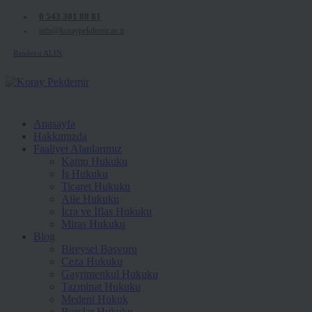
0 543 301 88 81
info@koraypekdemir.av.tr
Randevu ALIN
Anasayfa
Hakkımızda
Faaliyet Alanlarımız
Kamu Hukuku
İş Hukuku
Ticaret Hukuku
Aile Hukuku
İcra ve İflas Hukuku
Miras Hukuku
Blog
Bireysel Başvuru
Ceza Hukuku
Gayrimenkul Hukuku
Tazminat Hukuku
Medeni Hukuk
Borçlar Hukuku