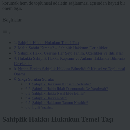
korumak hem de toplumsal adaletin sağlanması açısından hayati bir
önem taşır.
Başlıklar
Sahiplik Hakkı: Hukukun Temel Taşı
Malın Sahibi Kimdir? – Sahiplik Hakkının Derinlikleri
Sahiplik Hakkı Üzerine Her Şey: Tanım, Özellikler ve İhtilaflar
Hukukta Sahiplik Hakkı: Kapsamı ve Anlamı Hakkında Bilmeniz
Gerekenler
Neden Herkes Sahiplik Hakkını Bilmelidir? Kişisel ve Toplumsal
Önemi
Sıkça Sorulan Sorular
Sahiplik Hakkının Kapsamı Nelerdir?
Sahiplik Hakkı İhlali Durumunda Ne Yapılmalı?
Sahiplik Hakkı Nasıl Elde Edilir?
Sahiplik Hakkı Nedir?
Sahiplik Hakkının Tanımı Nasıldır?
İlgili Yazılar:
Sahiplik Hakkı: Hukukun Temel Taşı