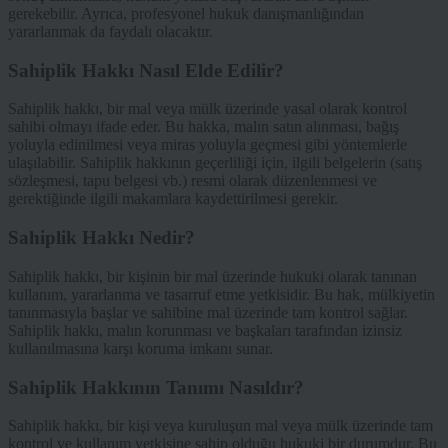
gerekebilir. Ayrıca, profesyonel hukuk danışmanlığından
yararlanmak da faydalı olacaktır.
Sahiplik Hakkı Nasıl Elde Edilir?
Sahiplik hakkı, bir mal veya mülk üzerinde yasal olarak kontrol
sahibi olmayı ifade eder. Bu hakka, malın satın alınması, bağış
yoluyla edinilmesi veya miras yoluyla geçmesi gibi yöntemlerle
ulaşılabilir. Sahiplik hakkının geçerliliği için, ilgili belgelerin (satış
sözleşmesi, tapu belgesi vb.) resmi olarak düzenlenmesi ve
gerektiğinde ilgili makamlara kaydettirilmesi gerekir.
Sahiplik Hakkı Nedir?
Sahiplik hakkı, bir kişinin bir mal üzerinde hukuki olarak tanınan
kullanım, yararlanma ve tasarruf etme yetkisidir. Bu hak, mülkiyetin
tanınmasıyla başlar ve sahibine mal üzerinde tam kontrol sağlar.
Sahiplik hakkı, malın korunması ve başkaları tarafından izinsiz
kullanılmasına karşı koruma imkanı sunar.
Sahiplik Hakkının Tanımı Nasıldır?
Sahiplik hakkı, bir kişi veya kuruluşun mal veya mülk üzerinde tam
kontrol ve kullanım yetkisine sahip olduğu hukuki bir durumdur. Bu