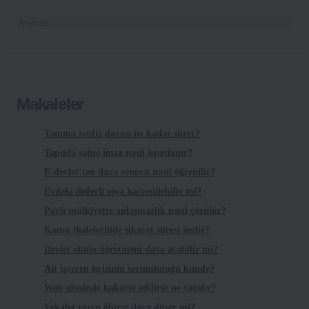
Makaleler
Tanıma tenfiz davası ne kadar sürer?
Tapuda sahte imza nasıl ispatlanır?
E-devlet’ten dava sonucu nasıl öğrenilir?
Evdeki değerli eşya haczedilebilir mi?
Paylı mülkiyette anlaşmazlık nasıl çözülür?
Kamu ihalelerinde şikayet süresi nedir?
Devlet okulu öğretmeni dava açabilir mi?
Alt işveren işçisinin sorumluluğu kimde?
Web sitesinde hakaret edilirse ne yapılır?
Vekalet veren ölürse dava düşer mi?