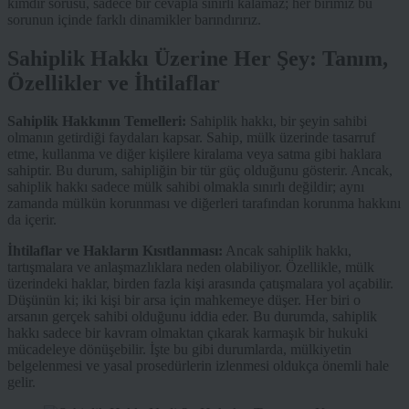
kimdir sorusu, sadece bir cevapla sınırlı kalamaz; her birimiz bu
sorunun içinde farklı dinamikler barındırırız.
Sahiplik Hakkı Üzerine Her Şey: Tanım,
Özellikler ve İhtilaflar
Sahiplik Hakkının Temelleri:
Sahiplik hakkı, bir şeyin sahibi
olmanın getirdiği faydaları kapsar. Sahip, mülk üzerinde tasarruf
etme, kullanma ve diğer kişilere kiralama veya satma gibi haklara
sahiptir. Bu durum, sahipliğin bir tür güç olduğunu gösterir. Ancak,
sahiplik hakkı sadece mülk sahibi olmakla sınırlı değildir; aynı
zamanda mülkün korunması ve diğerleri tarafından korunma hakkını
da içerir.
İhtilaflar ve Hakların Kısıtlanması:
Ancak sahiplik hakkı,
tartışmalara ve anlaşmazlıklara neden olabiliyor. Özellikle, mülk
üzerindeki haklar, birden fazla kişi arasında çatışmalara yol açabilir.
Düşünün ki; iki kişi bir arsa için mahkemeye düşer. Her biri o
arsanın gerçek sahibi olduğunu iddia eder. Bu durumda, sahiplik
hakkı sadece bir kavram olmaktan çıkarak karmaşık bir hukuki
mücadeleye dönüşebilir. İşte bu gibi durumlarda, mülkiyetin
belgelenmesi ve yasal prosedürlerin izlenmesi oldukça önemli hale
gelir.