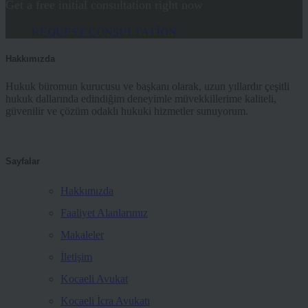
Get a free initial consultation right now
REQUEST CONSULTATION
Hakkımızda
Hukuk büromun kurucusu ve başkanı olarak, uzun yıllardır çeşitli
hukuk dallarında edindiğim deneyimle müvekkillerime kaliteli,
güvenilir ve çözüm odaklı hukuki hizmetler sunuyorum.
Sayfalar
Hakkımızda
Faaliyet Alanlarımız
Makaleler
İletişim
Kocaeli Avukat
Kocaeli İcra Avukatı