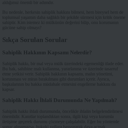
aldığımız önemli bir adımdır.
Bu nedenle, herkesin sahiplik hakkını bilmesi, hem bireysel hem de
toplumsal yaşamın daha sağlıklı bir şekilde sürmesi için kritik öneme
sahiptir. Kim istemez ki mülkünün değerini bilip, onu korumanın
gücüne sahip olmayı?
Sıkça Sorulan Sorular
Sahiplik Hakkının Kapsamı Nelerdir?
Sahiplik hakkı, bir mal veya mülk üzerindeki egemenliği ifade eder.
Bu hak, sahibine malı kullanma, yararlanma ve üzerinde tasarruf
etme yetkisi verir. Sahiplik hakkının kapsamı, malın yönetimi,
korunması ve miras bırakılması gibi durumları içerir. Ayrıca,
başkalarının bu hakka müdahale etmesini engelleme hakkını da
kapsar.
Sahiplik Hakkı İhlali Durumunda Ne Yapılmalı?
Sahiplik hakkı ihlali durumunda, öncelikle ihlalin belgelendirilmesi
önemlidir. Kanıtlar toplandıktan sonra, ilgili kişi veya kurumla
iletişime geçerek durumu çözmeye çalışılabilir. Eğer bu yöntemle
sonuç alınamazsa, hukuki yollara başvurarak dava açmak