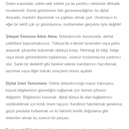
Gelen e-postalar, sahte web siteleri ya da yanıltıcı reklamlar dikkatle
incelenmeli. Kendi gözlerimize bile güvenemediğimiz bu dijital
dünyada, mantıklı düşünmek ve şüpheci olmak şart. Unutmayın ki,
eğer bir teklif çok iyi görünüyorsa, muhtemelen gerçekte öyle değildir!
Şikayet Sürecine Adım Atma
: Dolandırıcılık durumunda, derhal
yetkililere başvurmalısınız. Türkiye’de e-devlet üzerinden veya polisi
arayarak şikayette bulunmak oldukça kolay. Herhangi bir bilgi, belge
veya ekran görüntülerinin toplanması, sürecin hızlanmasına yardımcı
olur. Sanki bir dedektif gibi hareket ederek kanıtlarınızı hazırlamak,
tazminat veya diğer hukuki süreçlerin önünü açabilir.
Dijital İzleri Temizleme
: Online dolandırıcılığa maruz kalırsanız,
kişisel bilgilerinizin güvenliğini sağlamak için hemen şifrenizi
değiştirin. Bilgilerinizi korumak, dijital dünya ile olan bağlantınızı
sürdürebilmek için kritik önem taşıyor. Kendinizi hatırlatmak gerekirse,
güçlü parolalar kullanmak ve iki faktörlü kimlik doğrulama gibi
önlemleri almak bu sürecin bir parçası.