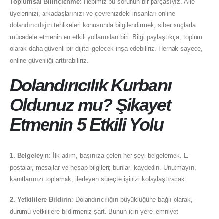
Toplumsal Bilinçlenme
: Hepimiz bu sorunun bir parçasıyız. Aile
üyelerinizi, arkadaşlarınızı ve çevrenizdeki insanları online
dolandırıcılığın tehlikeleri konusunda bilgilendirmek, siber suçlarla
mücadele etmenin en etkili yollarından biri. Bilgi paylaştıkça, toplum
olarak daha güvenli bir dijital gelecek inşa edebiliriz. Hernak sayede,
online güvenliği arttırabiliriz.
Dolandırıcılık Kurbanı
Oldunuz mu? Şikayet
Etmenin 5 Etkili Yolu
1. Belgeleyin
: İlk adım, başınıza gelen her şeyi belgelemek. E-
postalar, mesajlar ve hesap bilgileri; bunları kaydedin. Unutmayın,
kanıtlarınızı toplamak, ilerleyen süreçte işinizi kolaylaştıracak.
2. Yetkililere Bildirin
: Dolandırıcılığın büyüklüğüne bağlı olarak,
durumu yetkililere bildirmeniz şart. Bunun için yerel emniyet