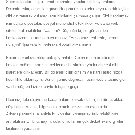
Siber dolandırıcılık, internet üzerinden yapılan hileli eylemlerdir.
Dolandırıcılar, genellikle güvenilir görünümlü siteler veya tanıdık kişiler
gibi davranarak kullanıcıların bilgilerini çalmaya çalışır. Sizi kandırmak
için sahte e-postalar, sosyal mühendislik teknikleri ve sahte web
siteleri kullanabilirler. Nasıl mı? Düşünün ki, bir gün aniden
bankanızdan bir mesaj alıyorsunuz; “Hesabınız tehlikede, hemen
tıklayın!” İşte tam bu noktada dikkatli olmalısınız.
Bazen görsel ayrıntılar çok şey anlatır. Gelen mesajın dilindeki
hatalar, bağlantıların sizi beklenmedik sitelere yönlendirmesi gibi
işaretlere dikkat edin. Bir dolandırıcılık girişimiyle karşılaştığınızda,
kesinlikle tıklamayın. Bunun yerine doğrudan resmi web sitesine gidin
ya da müşteri hizmetleriyle iletişime geçin.
Hepimiz, teknolojiye ne kadar hakim olursak olalım, bu tür tuzaklara
düşebiliriz. Ancak, bilgi sahibi olmak her zaman avantajdır.
Arkadaşlarınızla, ailenizle bu konuları konuşarak farkındalığınızı
artırabilirsiniz. Unutmayın, dolandırıcılar en çok dikkat eksikliği olan
kişilerden yararlanır.