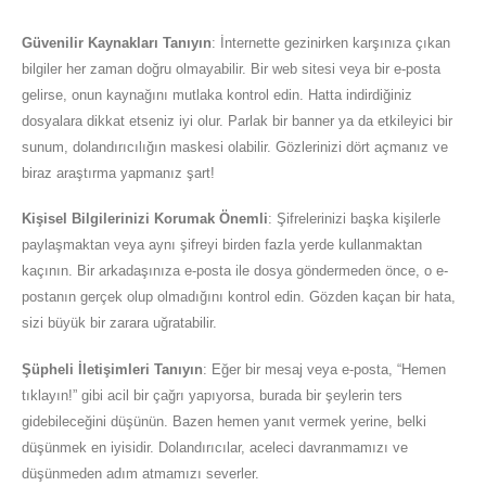
Güvenilir Kaynakları Tanıyın
: İnternette gezinirken karşınıza çıkan
bilgiler her zaman doğru olmayabilir. Bir web sitesi veya bir e-posta
gelirse, onun kaynağını mutlaka kontrol edin. Hatta indirdiğiniz
dosyalara dikkat etseniz iyi olur. Parlak bir banner ya da etkileyici bir
sunum, dolandırıcılığın maskesi olabilir. Gözlerinizi dört açmanız ve
biraz araştırma yapmanız şart!
Kişisel Bilgilerinizi Korumak Önemli
: Şifrelerinizi başka kişilerle
paylaşmaktan veya aynı şifreyi birden fazla yerde kullanmaktan
kaçının. Bir arkadaşınıza e-posta ile dosya göndermeden önce, o e-
postanın gerçek olup olmadığını kontrol edin. Gözden kaçan bir hata,
sizi büyük bir zarara uğratabilir.
Şüpheli İletişimleri Tanıyın
: Eğer bir mesaj veya e-posta, “Hemen
tıklayın!” gibi acil bir çağrı yapıyorsa, burada bir şeylerin ters
gidebileceğini düşünün. Bazen hemen yanıt vermek yerine, belki
düşünmek en iyisidir. Dolandırıcılar, aceleci davranmamızı ve
düşünmeden adım atmamızı severler.