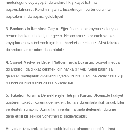
müdürlüğüne veya çeşitli dolandırıcılık şikayet hattına
başvurabilirsiniz. Kendinizi yalnız hissetmeyin; bu tür durumlar,
başkalarının da başına gelebiliyor!
3. Bankanızla İletişime Geçin
: Eğer finansal bir kaybınız olduysa,
hemen bankanızla iletişime geçin. Hesaplarınızı korumak ve olası
kayıpları en aza indirmek için hızlı hareket etmelisiniz. Aksi takdirde,
dolandırıcılar bir adım daha atabilir.
4. Sosyal Medya ve Diğer Platformlarda Duyurun
: Sosyal medya,
dolandırıcılığa dikkat çekmek için harika bir yer. Kendi başınıza
gelenleri paylaşarak diğerlerini uyarabilirsiniz. Hadi, ne kadar fazla kişi
bu konuda bilgi sahibi olursa o kadar iyi!
5. Tüketici Koruma Dernekleriyle İletişim Kurun
: Ülkenizde faaliyet
gösteren tüketici koruma dernekleri, bu tarz durumlarla ilgili birçok bilgi
ve destek sunabilir. Uzmanların yardımı altında ilerlemek, durumu
daha etkili bir şekilde yönetmenizi sağlayacaktır.
Bu yolları izleyerek, dolandırıcılık kurbanı olmanın getirdiği stresi