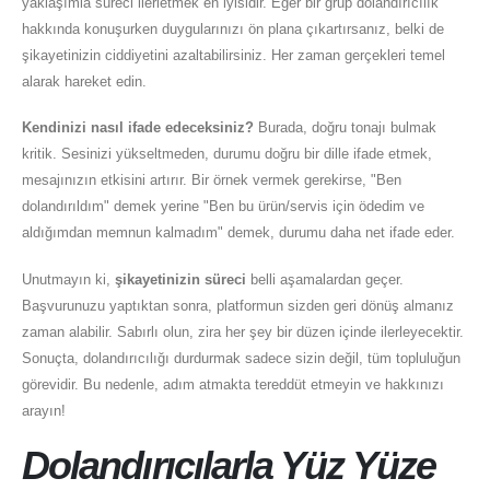
yaklaşımla süreci ilerletmek en iyisidir. Eğer bir grup dolandırıcılık
hakkında konuşurken duygularınızı ön plana çıkartırsanız, belki de
şikayetinizin ciddiyetini azaltabilirsiniz. Her zaman gerçekleri temel
alarak hareket edin.
Kendinizi nasıl ifade edeceksiniz?
Burada, doğru tonajı bulmak
kritik. Sesinizi yükseltmeden, durumu doğru bir dille ifade etmek,
mesajınızın etkisini artırır. Bir örnek vermek gerekirse, "Ben
dolandırıldım" demek yerine "Ben bu ürün/servis için ödedim ve
aldığımdan memnun kalmadım" demek, durumu daha net ifade eder.
Unutmayın ki,
şikayetinizin süreci
belli aşamalardan geçer.
Başvurunuzu yaptıktan sonra, platformun sizden geri dönüş almanız
zaman alabilir. Sabırlı olun, zira her şey bir düzen içinde ilerleyecektir.
Sonuçta, dolandırıcılığı durdurmak sadece sizin değil, tüm topluluğun
görevidir. Bu nedenle, adım atmakta tereddüt etmeyin ve hakkınızı
arayın!
Dolandırıcılarla Yüz Yüze