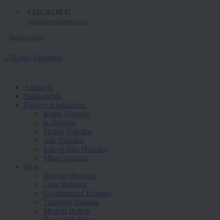
0 543 301 88 81
info@koraypekdemir.av.tr
Randevu ALIN
Anasayfa
Hakkımızda
Faaliyet Alanlarımız
Kamu Hukuku
İş Hukuku
Ticaret Hukuku
Aile Hukuku
İcra ve İflas Hukuku
Miras Hukuku
Blog
Bireysel Başvuru
Ceza Hukuku
Gayrimenkul Hukuku
Tazminat Hukuku
Medeni Hukuk
Borçlar Hukuku