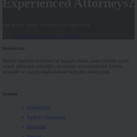
Experienced Attorneys?
Get a free initial consultation right now
REQUEST CONSULTATION
Hakkımızda
Hukuk büromun kurucusu ve başkanı olarak, uzun yıllardır çeşitli
hukuk dallarında edindiğim deneyimle müvekkillerime kaliteli,
güvenilir ve çözüm odaklı hukuki hizmetler sunuyorum.
Sayfalar
Hakkımızda
Faaliyet Alanlarımız
Makaleler
İletişim