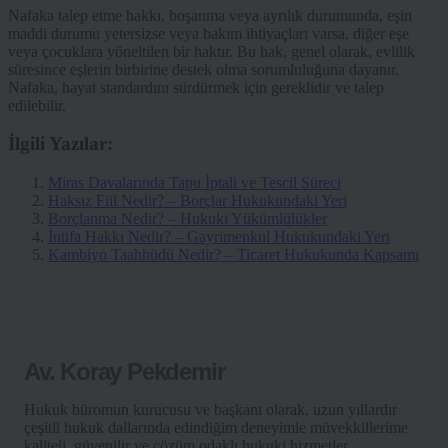
Nafaka talep etme hakkı, boşanma veya ayrılık durumunda, eşin
maddi durumu yetersizse veya bakım ihtiyaçları varsa, diğer eşe
veya çocuklara yöneltilen bir haktır. Bu hak, genel olarak, evlilik
süresince eşlerin birbirine destek olma sorumluluğuna dayanır.
Nafaka, hayat standardını sürdürmek için gereklidir ve talep
edilebilir.
İlgili Yazılar:
Miras Davalarında Tapu İptali ve Tescil Süreci
Haksız Fiil Nedir? – Borçlar Hukukundaki Yeri
Borçlanma Nedir? – Hukuki Yükümlülükler
İntifa Hakkı Nedir? – Gayrimenkul Hukukundaki Yeri
Kambiyo Taahhüdü Nedir? – Ticaret Hukukunda Kapsamı
Av. Koray Pekdemir
Hukuk büromun kurucusu ve başkanı olarak, uzun yıllardır
çeşitli hukuk dallarında edindiğim deneyimle müvekkillerime
kaliteli, güvenilir ve çözüm odaklı hukuki hizmetler