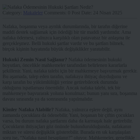
Category:
Makaleler
Comments:
0
Post Date:
24 Nisan 2025
Nafaka, boşanma veya ayrılık durumlarında, bir tarafın diğerine
maddi destek sağlamak için ödediği bir tür maddi yardımdır. Ama
nafaka ödemesi, yalnızca karşılıklı olan patavatsız bir anlaşma ile
gerçekleşmez. Belli hukuki şartlar vardır ve bu şartları bilmek,
birçok kişinin hayatında büyük değişiklikler yaratabilir.
Hukuki Zemin Nasıl Sağlanır?
Nafaka ödemesinin hukuki
boyutları, öncelikle mahkemeler tarafından belirlenen kararlarla
şekillenir. Yani, nafaka talebi için bir mahkemeye başvurmak gerekir.
Bu aşamada, talep eden tarafın, nafakaya ihtiyaç duyduğunu ve
karşı tarafın bu yükümlülüğü yerine getirebilecek durumda
olduğunu ispatlaması önemlidir. Ancak nafaka talebi, tek bir
mahkemeye başvurarak yoluna konulmaz; bunun yanı sıra, boşanma
davası sırasında ya da sonrasında yapılmalıdır.
Kimler Nafaka Alabilir?
Nafaka, yalnızca eşlere değil, aynı
zamanda çocuklara da ödenebilir. Yani, boşanan bir çiftin çocukları
varsa, bu durum nafaka şartlarını daha da karmaşık hale getirebilir.
Çocukların ihtiyaçları göz önünde bulundurulduğunda, nafakanın
miktarı ve süresi değişiklik gösterebilir. Burada en sık karşılaşılan
soru ise, “Nafaka nasıl hesaplanır?” oluyor. Mahkemeler, genellikle