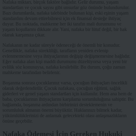
Nafaka miktarı, birçok faktöre bağlıdır. Gelir durumu, yaşam
standartları ve çocuk sayısı gibi unsurlar göz önünde bulundurulur.
Bazı durumlarda, nafaka talebinde bulunan kişi, eski eşinin yaşam
standardını devam ettirebilmesi için ek finansal desteğe ihtiyaç
duyar. Bu noktada, mahkeme her iki tarafın mali durumunu ve
yaşam koşullarını dikkate alır. Yani, nafaka bir lütuf değil, bir hak
olarak karşımıza çıkar.
Nafakanın ne kadar süreyle ödeneceği de önemli bir konudur.
Genellikle, nafaka sürekliliği, tarafların yeniden evlenip
evlenmemesine veya ihtiyaçlarının değişip değişmemesine bağlıdır.
Eğer nafaka alan kişi maddi durumunu düzeltiyorsa veya yeni bir
evlilik söz konusuysa, nafaka kesilebilir. Bu durum, çoğu zaman
mahkeme tarafından belirlenir.
Boşanma sonrası çocuklarınız varsa, çocuğun ihtiyaçları öncelikli
olarak değerlendirilir. Çocuk nafakası, çocuğun eğitimi, sağlık
giderleri ve genel yaşam standartları için kullanılır. Hem ana hem de
baba, çocuklarının ihtiyaçlarını karşılama sorumluluğuna sahiptir. Bu
bağlamda, boşanma ardından birbirinizi desteklemenin ve
sorumluluk almanın önemi büyüktür. Haklarınızı bilmek kadar,
yükümlülüklerinizi de anlamak gelecekteki olası anlaşmazlıkların
önüne geçebilir.
Nafaka Ödemesi İçin Gereken Hukuki