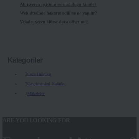
Alt işveren işçisinin sorumluluğu kimde?
Web sitesinde hakaret edilirse ne yapılır?
Vekalet veren ölürse dava düşer mi?
Kategoriler
Ceza Hukuku
Gayrimenkul Hukuku
Makaleler
ARE YOU LOOKING FOR