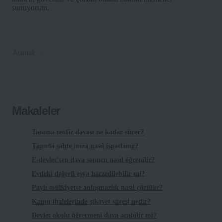
sunuyorum.
Makaleler
Tanıma tenfiz davası ne kadar sürer?
Tapuda sahte imza nasıl ispatlanır?
E-devlet’ten dava sonucu nasıl öğrenilir?
Evdeki değerli eşya haczedilebilir mi?
Paylı mülkiyette anlaşmazlık nasıl çözülür?
Kamu ihalelerinde şikayet süresi nedir?
Devlet okulu öğretmeni dava açabilir mi?