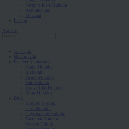
Vergi ve İdare Hukuku
Arabuluculuk
Mevzuat
İletişim
Aramak
Anasayfa
Hakkımızda
Faaliyet Alanlarımız
Kamu Hukuku
İş Hukuku
Ticaret Hukuku
Aile Hukuku
İcra ve İflas Hukuku
Miras Hukuku
Blog
Bireysel Başvuru
Ceza Hukuku
Gayrimenkul Hukuku
Tazminat Hukuku
Medeni Hukuk