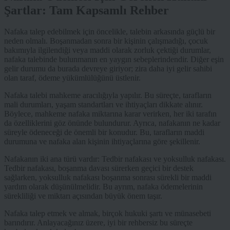
Şartlar: Tam Kapsamlı Rehber
Nafaka talep edebilmek için öncelikle, talebin arkasında güçlü bir
neden olmalı. Boşanmadan sonra bir kişinin çalışmadığı, çocuk
bakımıyla ilgilendiği veya maddi olarak zorluk çektiği durumlar,
nafaka talebinde bulunmanın en yaygın sebeplerindendir. Diğer eşin
gelir durumu da burada devreye giriyor; zira daha iyi gelir sahibi
olan taraf, ödeme yükümlülüğünü üstlenir.
Nafaka talebi mahkeme aracılığıyla yapılır. Bu süreçte, tarafların
mali durumları, yaşam standartları ve ihtiyaçları dikkate alınır.
Böylece, mahkeme nafaka miktarına karar verirken, her iki tarafın
da özelliklerini göz önünde bulundurur. Ayrıca, nafakanın ne kadar
süreyle ödeneceği de önemli bir konudur. Bu, tarafların maddi
durumuna ve nafaka alan kişinin ihtiyaçlarına göre şekillenir.
Nafakanın iki ana türü vardır: Tedbir nafakası ve yoksulluk nafakası.
Tedbir nafakası, boşanma davası sürerken geçici bir destek
sağlarken, yoksulluk nafakası boşanma sonrası sürekli bir maddi
yardım olarak düşünülmelidir. Bu ayrım, nafaka ödemelerinin
sürekliliği ve miktarı açısından büyük önem taşır.
Nafaka talep etmek ve almak, birçok hukuki şartı ve münasebeti
barındırır. Anlayacağınız üzere, iyi bir rehbersiz bu süreçte