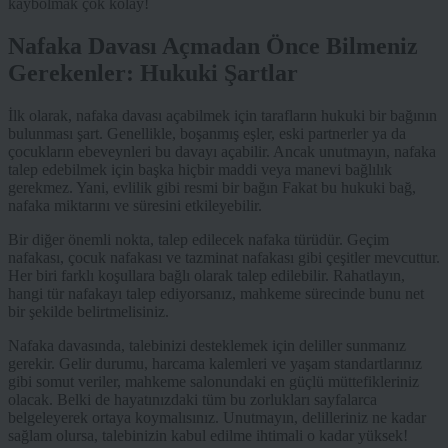
kaybolmak çok kolay!
Nafaka Davası Açmadan Önce Bilmeniz
Gerekenler: Hukuki Şartlar
İlk olarak, nafaka davası açabilmek için tarafların hukuki bir bağının
bulunması şart. Genellikle, boşanmış eşler, eski partnerler ya da
çocukların ebeveynleri bu davayı açabilir. Ancak unutmayın, nafaka
talep edebilmek için başka hiçbir maddi veya manevi bağlılık
gerekmez. Yani, evlilik gibi resmi bir bağın Fakat bu hukuki bağ,
nafaka miktarını ve süresini etkileyebilir.
Bir diğer önemli nokta, talep edilecek nafaka türüdür. Geçim
nafakası, çocuk nafakası ve tazminat nafakası gibi çeşitler mevcuttur.
Her biri farklı koşullara bağlı olarak talep edilebilir. Rahatlayın,
hangi tür nafakayı talep ediyorsanız, mahkeme sürecinde bunu net
bir şekilde belirtmelisiniz.
Nafaka davasında, talebinizi desteklemek için deliller sunmanız
gerekir. Gelir durumu, harcama kalemleri ve yaşam standartlarınız
gibi somut veriler, mahkeme salonundaki en güçlü müttefikleriniz
olacak. Belki de hayatınızdaki tüm bu zorlukları sayfalarca
belgeleyerek ortaya koymalısınız. Unutmayın, delilleriniz ne kadar
sağlam olursa, talebinizin kabul edilme ihtimali o kadar yüksek!