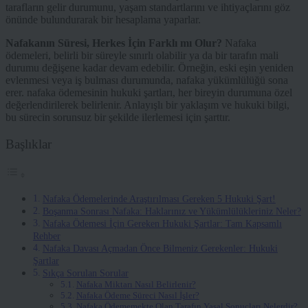
tarafların gelir durumunu, yaşam standartlarını ve ihtiyaçlarını göz
önünde bulundurarak bir hesaplama yaparlar.
Nafakanın Süresi, Herkes İçin Farklı mı Olur?
Nafaka
ödemeleri, belirli bir süreyle sınırlı olabilir ya da bir tarafın mali
durumu değişene kadar devam edebilir. Örneğin, eski eşin yeniden
evlenmesi veya iş bulması durumunda, nafaka yükümlülüğü sona
erer. nafaka ödemesinin hukuki şartları, her bireyin durumuna özel
değerlendirilerek belirlenir. Anlayışlı bir yaklaşım ve hukuki bilgi,
bu sürecin sorunsuz bir şekilde ilerlemesi için şarttır.
Başlıklar
Nafaka Ödemelerinde Araştırılması Gereken 5 Hukuki Şart!
Boşanma Sonrası Nafaka: Haklarınız ve Yükümlülükleriniz Neler?
Nafaka Ödemesi İçin Gereken Hukuki Şartlar: Tam Kapsamlı
Rehber
Nafaka Davası Açmadan Önce Bilmeniz Gerekenler: Hukuki
Şartlar
Sıkça Sorulan Sorular
Nafaka Miktarı Nasıl Belirlenir?
Nafaka Ödeme Süreci Nasıl İşler?
Nafaka Ödememekte Olan Tarafın Yasal Sonuçları Nelerdir?