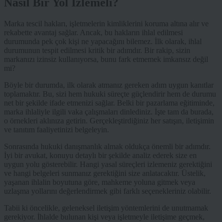
Nasıl Bir Yol İzlemeli?
Marka tescil hakları, işletmelerin kimliklerini koruma altına alır ve
rekabette avantaj sağlar. Ancak, bu hakların ihlal edilmesi
durumunda pek çok kişi ne yapacağını bilemez. İlk olarak, ihlal
durumunun tespit edilmesi kritik bir adımdır. Bir rakip, sizin
markanızı izinsiz kullanıyorsa, bunu fark etmemek imkansız değil
mi?
Böyle bir durumda, ilk olarak atmanız gereken adım uygun kanıtlar
toplamaktır. Bu, sizi hem hukuki süreçte güçlendirir hem de durumu
net bir şekilde ifade etmenizi sağlar. Belki bir pazarlama eğitiminde,
marka ihlaliyle ilgili vaka çalışmaları dinlediniz. İşte tam da burada,
o örnekleri aklınıza getirin. Gerçekleştirdiğiniz her satışın, iletişimin
ve tanıtım faaliyetinizi belgeleyin.
Sonrasında hukuki danışmanlık almak oldukça önemli bir adımdır.
İyi bir avukat, konuyu detaylı bir şekilde analiz ederek size en
uygun yolu gösterebilir. Hangi yasal süreçleri izlemeniz gerektiğini
ve hangi belgeleri sunmanız gerektiğini size anlatacaktır. Üstelik,
yaşanan ihlalin boyutuna göre, mahkeme yoluna gitmek veya
uzlaşma yollarını değerlendirmek gibi farklı seçenekleriniz olabilir.
Tabii ki öncelikle, geleneksel iletişim yöntemlerini de unutmamak
gerekiyor. İhlalde bulunan kişi veya işletmeyle iletişime geçmek,