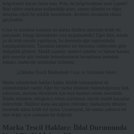
belgelemek hayati önem taşır. Peki, bu belgelendirme nasıl yapılır?
İhlal edilen markanın kullanıldığı alanı, zaman dilimini ve diğer
detayları etkili bir şekilde kaydetmek, ilerideki davalarda elinizi
güçlendirir.
Ceza ve tazminat konuları da marka ihlalleri sürecinin kritik bir
parçasıdır. Hangi durumlarda ceza uygulanabilir? Eğer ihlal, kasıtlı
ya da kötü niyetle yapıldıysa, bu durumda ağır yaptırımlarla
karşılaşabilirsiniz. Tazminat talepleri ise durumun ciddiyetine göre
değişiklik gösterir. Maddi zararlar, manevi zararlar ve haksız kazanç
gibi unsurlar göz önünde bulundurularak hesaplanan tazminat
miktarı, mahkeme tarafından belirlenir.
Marka sahiplerinin hakları kadar, ihlalde bulunanların da
sorumlulukları vardır. Eğer bir marka ihlalinde bulunduğunuzu fark
ederseniz, durumu düzeltmek için hızlı hareket etmek önemlidir.
İhlalin mümkün olduğunca erken çözülmesi, büyük maddi kayıpları
önleyebilir. İlhâllere karşı alacağınız önlemler, markanızın itibarını
korumak adına kritik rol oynar. Unutmayın, bir marka yalnızca bir
isim değil; aynı zamanda bir değerdir.
Marka Tescil Hakları: İhlal Durumunda