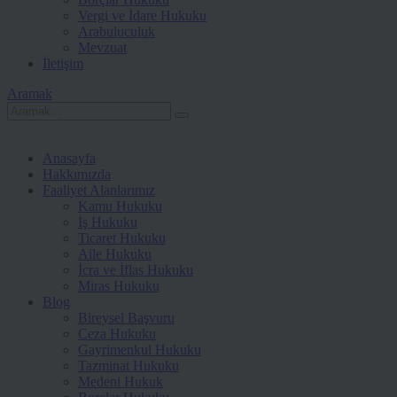
Vergi ve İdare Hukuku
Arabuluculuk
Mevzuat
İletişim
Aramak
Anasayfa
Hakkımızda
Faaliyet Alanlarımız
Kamu Hukuku
İş Hukuku
Ticaret Hukuku
Aile Hukuku
İcra ve İflas Hukuku
Miras Hukuku
Blog
Bireysel Başvuru
Ceza Hukuku
Gayrimenkul Hukuku
Tazminat Hukuku
Medeni Hukuk