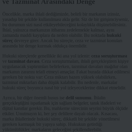
ve Tazminat Arasındaki Denge
Öncelikle, marka ihlali dediğimizde, belirli bir markanın izinsiz,
yasadışı bir şekilde kullanılması akla gelir. Siz de bir girişimciyseniz,
bu durumun sizi nasıl etkileyebileceğini kolaylıkla düşünebilirsiniz.
İhlal, yalnızca markanızın itibarını zedelemekle kalmaz, aynı
zamanda maddi kayıplara da neden olabilir. Bu noktada
hukuki
süreç
devreye girer. Ancak bu süreçte, ceza ve tazminat konuları
arasında bir denge kurmak oldukça önemlidir.
Hukuki süreçlerde genellikle iki ana yol izlenir:
ceza soruşturması
ve
tazminat davası
. Ceza soruşturmaları, ihlali gerçekleştiren kişiye
uygulanacak yaptırımları belirlerken, tazminat davaları mağdur olan
markanın zararını telafi etmeyi amaçlar. Fakat burada dikkat edilmesi
gereken bir nokta var: Ceza miktarı bazen yüksek olabilirken,
tazminat miktarları daha düşük kalabilir. Bu nedenle, markalar
hukuki süreç boyunca nasıl bir yol izleyeceklerine dikkat etmelidir.
Ayrıca, bir diğer önemli husus ise
delil sunumu
. İhlalin
gerçekleştiğini ispatlamak için sağlam belgeler, tanık ifadeleri ve
dijital kanıtlar gerekir. Bu, mahkeme sürecinin seyrini büyük ölçüde
etkiler. Unutmayın ki, her şey delillere dayalı olacak. Kısacası,
marka ihlallerinde hukuki süreç, dikkatli bir şekilde yönetilmesi
gereken karmaşık bir yapıya sahip. Hukukun getirdiği
yükümlülükler, markaların geleceğini şekillendirebilir.