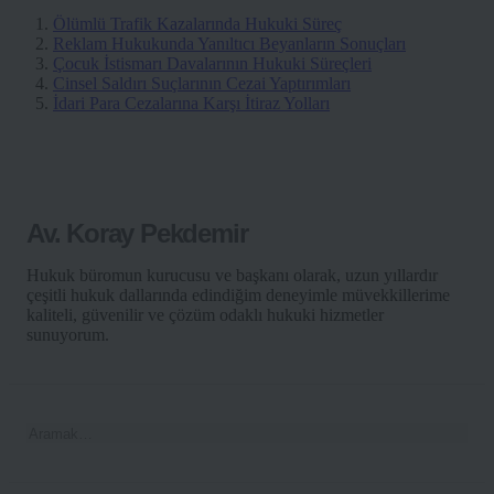
Ölümlü Trafik Kazalarında Hukuki Süreç
Reklam Hukukunda Yanıltıcı Beyanların Sonuçları
Çocuk İstismarı Davalarının Hukuki Süreçleri
Cinsel Saldırı Suçlarının Cezai Yaptırımları
İdari Para Cezalarına Karşı İtiraz Yolları
Av. Koray Pekdemir
Hukuk büromun kurucusu ve başkanı olarak, uzun yıllardır
çeşitli hukuk dallarında edindiğim deneyimle müvekkillerime
kaliteli, güvenilir ve çözüm odaklı hukuki hizmetler
sunuyorum.