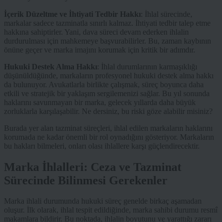
İçerik Düzeltme ve İhtiyati Tedbir Hakkı
: İhlal sürecinde,
markalar sadece tazminatla sınırlı kalmaz. İhtiyati tedbir talep etme
hakkına sahiptirler. Yani, dava süreci devam ederken ihlalin
durdurulması için mahkemeye başvurabilirler. Bu, zaman kaybının
önüne geçer ve marka imajını korumak için kritik bir adımdır.
Hukuki Destek Alma Hakkı
: İhlal durumlarının karmaşıklığı
düşünüldüğünde, markaların profesyonel hukuki destek alma hakkı
da bulunuyor. Avukatlarla birlikte çalışmak, süreç boyunca daha
etkili ve stratejik bir yaklaşım sergilemenizi sağlar. Bu yıl sonunda
haklarını savunmayan bir marka, gelecek yıllarda daha büyük
zorluklarla karşılaşabilir. Ne dersiniz, bu riski göze alabilir misiniz?
Burada yer alan tazminat süreçleri, ihlal edilen markaların haklarını
korumada ne kadar önemli bir rol oynadığını gösteriyor. Markaların
bu hakları bilmeleri, onları olası ihlallere karşı güçlendirecektir.
Marka İhlalleri: Ceza ve Tazminat
Sürecinde Bilinmesi Gerekenler
Marka ihlali durumunda hukuki süreç genelde birkaç aşamadan
oluşur. İlk olarak, ihlal tespit edildiğinde, marka sahibi durumu resmî
makamlara bildirir. Bu noktada, ihlalin boyutunu ve yarattığı zararı