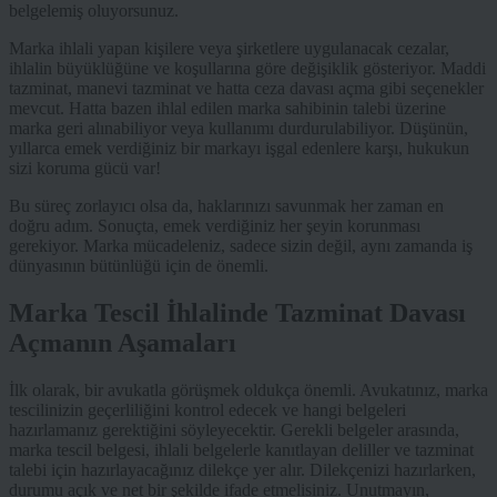
belgelemiş oluyorsunuz.
Marka ihlali yapan kişilere veya şirketlere uygulanacak cezalar,
ihlalin büyüklüğüne ve koşullarına göre değişiklik gösteriyor. Maddi
tazminat, manevi tazminat ve hatta ceza davası açma gibi seçenekler
mevcut. Hatta bazen ihlal edilen marka sahibinin talebi üzerine
marka geri alınabiliyor veya kullanımı durdurulabiliyor. Düşünün,
yıllarca emek verdiğiniz bir markayı işgal edenlere karşı, hukukun
sizi koruma gücü var!
Bu süreç zorlayıcı olsa da, haklarınızı savunmak her zaman en
doğru adım. Sonuçta, emek verdiğiniz her şeyin korunması
gerekiyor. Marka mücadeleniz, sadece sizin değil, aynı zamanda iş
dünyasının bütünlüğü için de önemli.
Marka Tescil İhlalinde Tazminat Davası
Açmanın Aşamaları
İlk olarak, bir avukatla görüşmek oldukça önemli. Avukatınız, marka
tescilinizin geçerliliğini kontrol edecek ve hangi belgeleri
hazırlamanız gerektiğini söyleyecektir. Gerekli belgeler arasında,
marka tescil belgesi, ihlali belgelerle kanıtlayan deliller ve tazminat
talebi için hazırlayacağınız dilekçe yer alır. Dilekçenizi hazırlarken,
durumu açık ve net bir şekilde ifade etmelisiniz. Unutmayın,