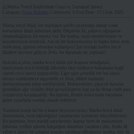
Category:
Ceza Hukuku
Comments:
0
Post Date:
15 Ocak 2025
Marka tescil ihlali, bir markanın sahibi tarafından alınan yasal
korumanın ihlali anlamına gelir. Düşünün ki, yıllarca uğraşarak
oluşturduğunuz bir marka var. Bu marka, sizin emeklerinizin ve
hayallerinizin sembolü. Ancak bir bakıyorsunuz ki başka birisi sizin
markanızı, izniniz olmadan kullanıyor! İşte burada marka tescil
ihlalleri devreye giriyor. Peki, bu durumda ne yapmalı?
Hukuki açıdan, marka tescil ihlali söz konusu olduğunda,
markanızın tescil edildiği ülkedeki fikri mülkiyet hukukuna bağlı
olarak ceza süreci başlayabilir. Eğer işler çetrefilli bir hal alırsa,
davayı mahkemeye taşıyabilir ve ihraç edilen malların
durdurulmasını talep edebilirsiniz. Mahkemeden çıkacak kararlar
genellikle ağır olabilir; ihlal gerçekleştiren kişi ya da firma ciddi para
cezalarıyla karşılaşabilir. Bu durum, ihlalin sonucunda meydana
gelen zararlarla orantılı olarak belirlenir.
Tazminat kısmı da bir o kadar heyecan verici. Marka tescil ihlali
durumunda, sizin uğradığınız zararlarının tazminini isteyebilirsiniz.
Bu tazminat, hem maddi zararlarınızı kapsar hem de markanızın
itibarına verilen zararın karşılığını almanıza yardımcı olur. Belki de
yıllarca süren bir çalışma sonrası yaratmış olduğunuz marka, tam da