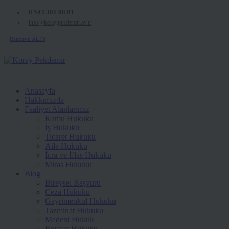
0 543 301 88 81
info@koraypekdemir.av.tr
Randevu ALIN
Anasayfa
Hakkımızda
Faaliyet Alanlarımız
Kamu Hukuku
İş Hukuku
Ticaret Hukuku
Aile Hukuku
İcra ve İflas Hukuku
Miras Hukuku
Blog
Bireysel Başvuru
Ceza Hukuku
Gayrimenkul Hukuku
Tazminat Hukuku
Medeni Hukuk
Borçlar Hukuku