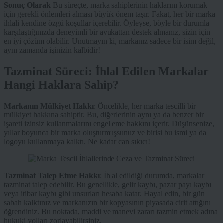
Sonuç Olarak
Bu süreçte, marka sahiplerinin haklarını korumak
için gerekli önlemleri alması büyük önem taşır. Fakat, her bir marka
ihlali kendine özgü koşullar içerebilir. Öyleyse, böyle bir durumla
karşılaştığınızda deneyimli bir avukattan destek almanız, sizin için
en iyi çözüm olabilir. Unutmayın ki, markanız sadece bir isim değil,
aynı zamanda işinizin kalbidir!
Tazminat Süreci: İhlal Edilen Markalar
Hangi Haklara Sahip?
Markanın Mülkiyet Hakkı
: Öncelikle, her marka tescilli bir
mülkiyet hakkına sahiptir. Bu, diğerlerinin aynı ya da benzer bir
işareti izinsiz kullanmalarını engelleme hakkını içerir. Düşünsenize,
yıllar boyunca bir marka oluşturmuşsunuz ve birisi bu ismi ya da
logoyu kullanmaya kalktı. Ne kadar can sıkıcı!
Tazminat Talep Etme Hakkı
: İhlal edildiği durumda, markalar
tazminat talep edebilir. Bu genellikle, gelir kaybı, pazar payı kaybı
veya itibar kaybı gibi unsurları hesaba katar. Hayal edin, bir gün
sabah kalktınız ve markanızın bir kopyasının piyasada cirit attığını
öğrendiniz. Bu noktada, maddi ve manevi zararı tazmin etmek adına
hukuki yolları zorlayabilirsiniz.