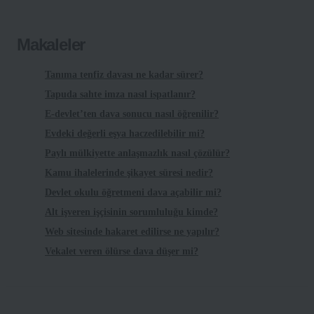
Makaleler
Tanıma tenfiz davası ne kadar sürer?
Tapuda sahte imza nasıl ispatlanır?
E-devlet’ten dava sonucu nasıl öğrenilir?
Evdeki değerli eşya haczedilebilir mi?
Paylı mülkiyette anlaşmazlık nasıl çözülür?
Kamu ihalelerinde şikayet süresi nedir?
Devlet okulu öğretmeni dava açabilir mi?
Alt işveren işçisinin sorumluluğu kimde?
Web sitesinde hakaret edilirse ne yapılır?
Vekalet veren ölürse dava düşer mi?