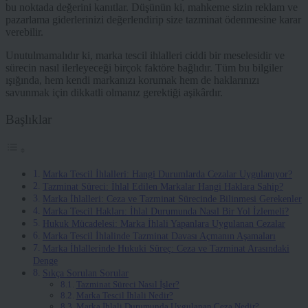
bu noktada değerini kanıtlar. Düşünün ki, mahkeme sizin reklam ve
pazarlama giderlerinizi değerlendirip size tazminat ödenmesine karar
verebilir.
Unutulmamalıdır ki, marka tescil ihlalleri ciddi bir meselesidir ve
sürecin nasıl ilerleyeceği birçok faktöre bağlıdır. Tüm bu bilgiler
ışığında, hem kendi markanızı korumak hem de haklarınızı
savunmak için dikkatli olmanız gerektiği aşikârdır.
Başlıklar
Marka Tescil İhlalleri: Hangi Durumlarda Cezalar Uygulanıyor?
Tazminat Süreci: İhlal Edilen Markalar Hangi Haklara Sahip?
Marka İhlalleri: Ceza ve Tazminat Sürecinde Bilinmesi Gerekenler
Marka Tescil Hakları: İhlal Durumunda Nasıl Bir Yol İzlemeli?
Hukuk Mücadelesi: Marka İhlali Yapanlara Uygulanan Cezalar
Marka Tescil İhlalinde Tazminat Davası Açmanın Aşamaları
Marka İhlallerinde Hukuki Süreç: Ceza ve Tazminat Arasındaki
Denge
Sıkça Sorulan Sorular
Tazminat Süreci Nasıl İşler?
Marka Tescil İhlali Nedir?
Marka İhlali Durumunda Uygulanan Ceza Nedir?