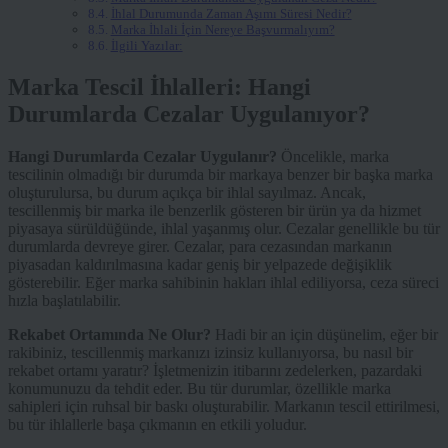
İhlal Durumunda Zaman Aşımı Süresi Nedir?
Marka İhlali İçin Nereye Başvurmalıyım?
İlgili Yazılar:
Marka Tescil İhlalleri: Hangi
Durumlarda Cezalar Uygulanıyor?
Hangi Durumlarda Cezalar Uygulanır?
Öncelikle, marka
tescilinin olmadığı bir durumda bir markaya benzer bir başka marka
oluşturulursa, bu durum açıkça bir ihlal sayılmaz. Ancak,
tescillenmiş bir marka ile benzerlik gösteren bir ürün ya da hizmet
piyasaya sürüldüğünde, ihlal yaşanmış olur. Cezalar genellikle bu tür
durumlarda devreye girer. Cezalar, para cezasından markanın
piyasadan kaldırılmasına kadar geniş bir yelpazede değişiklik
gösterebilir. Eğer marka sahibinin hakları ihlal ediliyorsa, ceza süreci
hızla başlatılabilir.
Rekabet Ortamında Ne Olur?
Hadi bir an için düşünelim, eğer bir
rakibiniz, tescillenmiş markanızı izinsiz kullanıyorsa, bu nasıl bir
rekabet ortamı yaratır? İşletmenizin itibarını zedelerken, pazardaki
konumunuzu da tehdit eder. Bu tür durumlar, özellikle marka
sahipleri için ruhsal bir baskı oluşturabilir. Markanın tescil ettirilmesi,
bu tür ihlallerle başa çıkmanın en etkili yoludur.