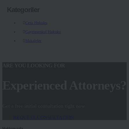
Kategoriler
Ceza Hukuku
Gayrimenkul Hukuku
Makaleler
ARE YOU LOOKING FOR
Experienced Attorneys?
Get a free initial consultation right now
REQUEST CONSULTATION
Hakkımızda