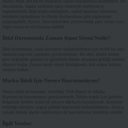
Marka ihlali, tescilli bir markanın izinsiz kullanılması durumudur. Bu
durumlarda, marka sahibinin talep etmesiyle mahkemeye
başvurulabilir. İhlal tespit edildiğinde, maddi tazminat ödenmesi,
ürünlerin toplatılması ve ihlalin durdurulması gibi yaptırımlar
uygulanabilir. Ayrıca, ceza hükümleri çerçevesinde para cezası veya
hapis cezası da söz konusu olabilir.
İhlal Durumunda Zaman Aşımı Süresi Nedir?
İhlal durumunda, yasal süreçlerin başlatılabilmesi için belirli bir süre
zarfında başvuru yapılması gerekmektedir. Bu süre, ihlalin türüne
göre değişiklik gösterir ve genellikle ihlalin meydana geldiği tarihten
itibaren başlar. Zaman aşımı süresi dolduğunda, hak arama imkanı
ortadan kalkar.
Marka İhlali İçin Nereye Başvurmalıyım?
Marka ihlali durumunda, öncelikle Türk Patent ve Marka
Kurumu’na başvurmanız gerekmektedir. İhlalin tespiti için gereken
belgelerle birlikte resmi bir şikayet dilekçesi hazırlayarak, kurumun
belirttiği süreçlere uygun şekilde başvuruda bulunabilirsiniz. Ayrıca,
hukuki destek alarak mahkemeye de başvurmanız mümkün olabilir.
İlgili Yazılar: