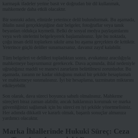
karmaşık ifadeler yerine basit ve doğrudan bir dil kullanmak,
mahkemede daha etkili olacaktır.
Bir sonraki adım, elinizde yeterince delil bulundurmak. Bu aşamada,
ihlalin nasıl gerçekleştiğine dair belgeler, fotoğraflar veya tanık
beyanları oldukça kıymetli. Belki de sosyal medya paylaşımlarını
veya web sitelerini belgeleyerek başlamalısınız. İşte bu noktada,
çoğu insan delil toplarken sıkılır ama bu aşama gerçekten de kritiktir.
Yeterince güçlü deliller sunamazsanız, davanız zayıf kalabilir.
Tüm belgeleri ve delilleri topladıktan sonra, avukatınız aracılığıyla
mahkemeye başvurmanız gerekecek. Dava açımında, ihlal nedeniyle
uğradığınız maddi ve manevi zararların belirtilmesi zorunludur. Bu
aşamada, zararın ne kadar olduğunu makul bir şekilde hesaplamalı
ve mahkemeye sunmalısınız. İyi bir hesaplama, tazminatın miktarını
etkileyebilir.
Son olarak, dava süreci boyunca sabırlı olmalısınız. Mahkeme
süreçleri biraz zaman alabilir, ancak haklarınızı korumak ve marka
güvenliğinizi sağlamak için bu süreci en iyi şekilde yönetmelisiniz.
Her adımda dikkatli ve kararlı olmak, başarılı sonuçlar almanıza
yardımcı olacaktır.
Marka İhlallerinde Hukuki Süreç: Ceza