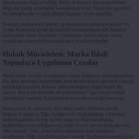
bazen sorunu hızla çözebilir. Belki de konuyu kavrayışsızlıktan
değil, bir yanlış anlamadan kaynaklanıyordur. Bu da size gereksiz
bir zaman kaybı ve mali yükten kaçınma fırsatı sunabilir.
Sonuçta, marka tescil hakları, iş dünyasında oldukça kritik bir rol
oynar. Kendinizi bu tür durumlarla karşılaşmamak için önceden
hazırlamak daima faydalıdır. Unutmayın, önlem almak, sorun
yaşadıktan sonra çözüm aramaktan çok daha kolaydır!
Hukuk Mücadelesi: Marka İhlali
Yapanlara Uygulanan Cezalar
Marka ihlali, tescilli bir markanın izinsiz kullanımı anlamına geliyor.
Bu, hem ürünlerin benzerliğini hem de tüketicinin zihninde yarattığı
karışıklığı kapsıyor. Kısaca, sizin yarattığınız değeri başka biri
çalıyor. Böyle bir durumda ne yapmalısınız? İşte burada hukuk
mücadelesi başlayıp, haklarınızı koruma sürecine giriyorsunuz.
Marka ihlali ile mücadele, öncelikle marka sahibinin tescilli
belgesiyle başlıyor. Eğer marka tescil ettirilmemişse, haklarınızı
koruma şansınız büyük ölçüde azalıyor. İhlal durumunda,
mahkemeye başvurduğunuzda, sizin için en önemli şeylerden biri
delil sunmak. Yani, ihlaal edilen markanın sizin olduğunu
kanıtlamak. Diğer tarafa karşı dava açarak, bu durumu resmi olarak