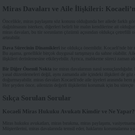
Miras Davaları ve Aile İlişkileri: Kocaeli
Öncelikle, miras paylaşımı söz konusu olduğunda her ailede farklı görüşl
dağıtılmasını isterken, diğerleri belirli bir malın kendilerine ait olduğ
miras davaları, bu tür sorunların çözümü açısından oldukça çetrefilli o
artırabilir.
Dava Sürecinin Dinamikleri
ise oldukça önemlidir. Kocaeli'nde bir m
Bu aşama, genellikle birçok duygusal tartışmaya da sahne olabilir. Aile 
ilişkileri derinlemesine etkileyebilir. Ayrıca, mahkeme süreci zaman alıc
Bir Diğer Önemli Nokta
ise miras davalarının nasıl sonuçlandığıdır.
yasal düzenlemeleri değil, aynı zamanda aile içindeki ilişkileri de g
doğurmayabilir. miras davaları Kocaeli'nde aile üyeleri arasında hem ge
Her şeyden önce, ailenizin değerli ilişkilerini korumak için bu süreçte 
Sıkça Sorulan Sorular
Kocaeli Miras Hukuku Avukatı Kimdir ve Ne Yapar?
Miras hukuku avukatları, miras bırakma, miras paylaşımı, vasiyetnam
Müşterilerini, miras davalarında temsil eder, haklarını korumalarına yard