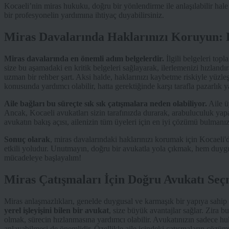
Kocaeli’nin miras hukuku, doğru bir yönlendirme ile anlaşılabilir hal
bir profesyonelin yardımına ihtiyaç duyabilirsiniz.
Miras Davalarında Haklarınızı Koruyun: K
Miras davalarında en önemli adım belgelerdir.
İlgili belgeleri top
size bu aşamadaki en kritik belgeleri sağlayarak, ilerlemenizi hızlandı
uzman bir rehber şart. Aksi halde, haklarınızı kaybetme riskiyle yüzleş
konusunda yardımcı olabilir, hatta gerektiğinde karşı tarafla pazarlık ya
Aile bağları bu süreçte sık sık çatışmalara neden olabiliyor.
Aile üy
Ancak, Kocaeli avukatları sizin tarafınızda durarak, arabuluculuk yapa
avukatın bakış açısı, ailenizin tüm üyeleri için en iyi çözümü bulmanız
Sonuç olarak
, miras davalarındaki haklarınızı korumak için Kocaeli'
etkili yoludur. Unutmayın, doğru bir avukatla yola çıkmak, hem duyg
mücadeleye başlayalım!
Miras Çatışmaları İçin Doğru Avukatı Se
Miras anlaşmazlıkları, genelde duygusal ve karmaşık bir yapıya sahi
yerel işleyişini bilen bir avukat
, size büyük avantajlar sağlar. Zira 
olmak, sürecin hızlanmasına yardımcı olabilir. Avukatınızın sadece huk
anlayabilmesi de önemlidir. Özellikle aile içindeki çatışmaların çözümü