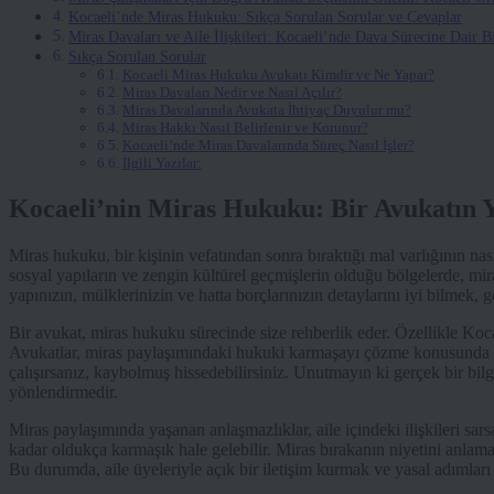
Kocaeli’nde Miras Hukuku: Sıkça Sorulan Sorular ve Cevaplar
Miras Davaları ve Aile İlişkileri: Kocaeli’nde Dava Sürecine Dair Bi
Sıkça Sorulan Sorular
Kocaeli Miras Hukuku Avukatı Kimdir ve Ne Yapar?
Miras Davaları Nedir ve Nasıl Açılır?
Miras Davalarında Avukata İhtiyaç Duyulur mu?
Miras Hakkı Nasıl Belirlenir ve Korunur?
Kocaeli’nde Miras Davalarında Süreç Nasıl İşler?
İlgili Yazılar:
Kocaeli’nin Miras Hukuku: Bir Avukatın Y
Miras hukuku, bir kişinin vefatından sonra bıraktığı mal varlığının na
sosyal yapıların ve zengin kültürel geçmişlerin olduğu bölgelerde, mir
yapınızın, mülklerinizin ve hatta borçlarınızın detaylarını iyi bilmek, 
Bir avukat, miras hukuku sürecinde size rehberlik eder. Özellikle Koca
Avukatlar, miras paylaşımındaki hukuki karmaşayı çözme konusunda b
çalışırsanız, kaybolmuş hissedebilirsiniz. Unutmayın ki gerçek bir bilg
yönlendirmedir.
Miras paylaşımında yaşanan anlaşmazlıklar, aile içindeki ilişkileri sa
kadar oldukça karmaşık hale gelebilir. Miras bırakanın niyetini anlam
Bu durumda, aile üyeleriyle açık bir iletişim kurmak ve yasal adımları 