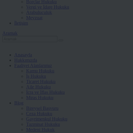
Borçlar Hukuku
Vergi ve İdare Hukuku
Arabuluculuk
Mevzuat
İletişim
Aramak
Anasayfa
Hakkımızda
Faaliyet Alanlarımız
Kamu Hukuku
İş Hukuku
Ticaret Hukuku
Aile Hukuku
İcra ve İflas Hukuku
Miras Hukuku
Blog
Bireysel Başvuru
Ceza Hukuku
Gayrimenkul Hukuku
Tazminat Hukuku
Medeni Hukuk