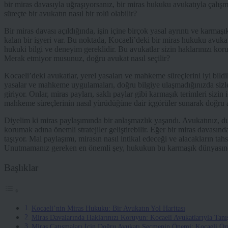
bir miras davasıyla uğraşıyorsanız, bir miras hukuku avukatıyla çalış
süreçte bir avukatın nasıl bir rolü olabilir?
Bir miras davası açıldığında, işin içine birçok yasal ayrıntı ve karma
kalan bir işyeri var. Bu noktada, Kocaeli’deki bir miras hukuku avuk
hukuki bilgi ve deneyim gereklidir. Bu avukatlar sizin haklarınızı kor
Merak etmiyor musunuz, doğru avukat nasıl seçilir?
Kocaeli’deki avukatlar, yerel yasaları ve mahkeme süreçlerini iyi bildik
yasalar ve mahkeme uygulamaları, doğru bilgiye ulaşmadığınızda sizle
giriyor. Onlar, miras payları, saklı paylar gibi karmaşık terimleri sizin i
mahkeme süreçlerinin nasıl yürüdüğüne dair içgörüler sunarak doğru a
Diyelim ki miras paylaşımında bir anlaşmazlık yaşandı. Avukatınız, 
korumak adına önemli stratejiler geliştirebilir. Eğer bir miras davasın
taşıyor. Mal paylaşımı, mirasın nasıl intikal edeceği ve alacakların tah
Unutmamanız gereken en önemli şey, hukukun bu karmaşık dünyasında
Başlıklar
Kocaeli’nin Miras Hukuku: Bir Avukatın Yol Haritası
Miras Davalarında Haklarınızı Koruyun: Kocaeli Avukatlarıyla Tanı
Miras Çatışmaları İçin Doğru Avukatı Seçmenin Önemi: Kocaeli Ör