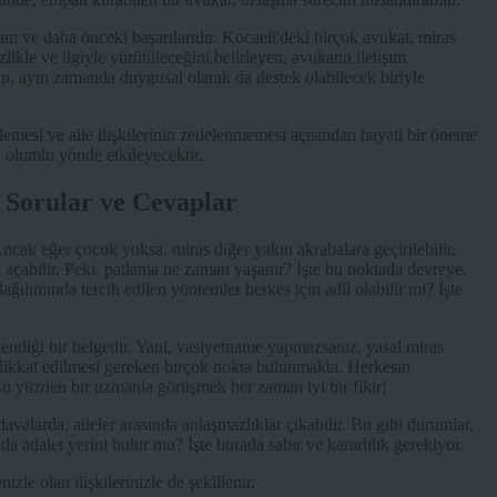
anı ve daha önceki başarılarıdır. Kocaeli'deki birçok avukat, miras
kle ve ilgiyle yürütüleceğini belirleyen, avukatın iletişim
yıp, aynı zamanda duygusal olarak da destek olabilecek biriyle
emesi ve aile ilişkilerinin zedelenmemesi açısından hayati bir öneme
 olumlu yönde etkileyecektir.
 Sorular ve Cevaplar
Ancak eğer çocuk yoksa, miras diğer yakın akrabalara geçirilebilir.
 açabilir. Peki, patlama ne zaman yaşanır? İşte bu noktada devreye,
ağılımında tercih edilen yöntemler herkes için adil olabilir mi? İşte
rlendiği bir belgedir. Yani, vasiyetname yapmazsanız, yasal miras
ikkat edilmesi gereken birçok nokta bulunmakta. Herkesin
Bu yüzden bir uzmanla görüşmek her zaman iyi bir fikir!
valarda, aileler arasında anlaşmazlıklar çıkabilir. Bu gibi durumlar,
da adalet yerini bulur mu? İşte burada sabır ve kararlılık gerekiyor.
le olan ilişkilerinizle de şekillenir.