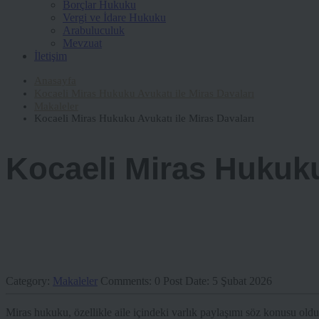
Borçlar Hukuku
Vergi ve İdare Hukuku
Arabuluculuk
Mevzuat
İletişim
Anasayfa
Kocaeli Miras Hukuku Avukatı ile Miras Davaları
Makaleler
Kocaeli Miras Hukuku Avukatı ile Miras Davaları
Kocaeli Miras Hukuku
Category:
Makaleler
Comments:
0
Post Date:
5 Şubat 2026
Miras hukuku, özellikle aile içindeki varlık paylaşımı söz konusu old