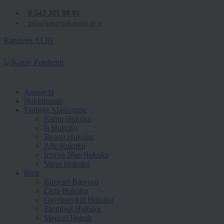
0 543 301 88 81
info@koraypekdemir.av.tr
Randevu ALIN
Anasayfa
Hakkımızda
Faaliyet Alanlarımız
Kamu Hukuku
İş Hukuku
Ticaret Hukuku
Aile Hukuku
İcra ve İflas Hukuku
Miras Hukuku
Blog
Bireysel Başvuru
Ceza Hukuku
Gayrimenkul Hukuku
Tazminat Hukuku
Medeni Hukuk