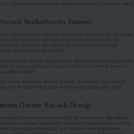
e gelir. Miras hukuku konusunda adımlarınızı atarken, kaçınılmaz olarak
ocaeli Avukatlarıyla Tanışın!
lamak, varislerin kimler olduğunu netleştirmek önem taşır. İyi bir avukat,
rabilir. Yasal süreçlerin karmaşıklığı içerisinde kaybolmamak için
ebilirsiniz. Avukatlar, sizin adınıza bu belgelerin düzenlenmesi
parak süreci lehinize çevirebilirler.
eleri arasında yaşanan anlaşmazlıklar, miras paylaşımını zorlaştırabilir.
bilir ve açılan çatışmaları minimize edebilir. Gerçekten de bazen bir
a yardımcı olabilir.
deki uzman avukatlarla iletişime geçmek, sorunlarınızı çözmenin en
usal hem de maddi olarak uzun vadede kazanç sağlayabilir. Hadi,
çmenin Önemi: Kocaeli Örneği
p olduğundan, avukatın deneyimi büyük bir etken oluyor.
Kocaeli’nin
bu şehirdeki mahkeme süreçlerinin, yasaların ve uygulamaların farkında
uki bilgiye sahip olması değil, aynı zamanda insan psikolojisini
nde, empati kurabilen bir avukat, uzlaşma sürecini hızlandırabilir.