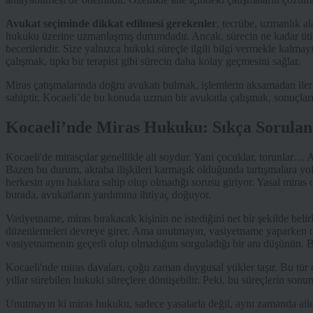
Avukat seçiminde dikkat edilmesi gerekenler
, tecrübe, uzmanlık al
hukuku üzerine uzmanlaşmış durumdadır. Ancak, sürecin ne kadar titizli
becerileridir. Size yalnızca hukuki süreçle ilgili bilgi vermekle kalma
çalışmak, tıpkı bir terapist gibi sürecin daha kolay geçmesini sağlar.
Miras çatışmalarında doğru avukatı bulmak, işlemlerin aksamadan ilerl
sahiptir. Kocaeli’de bu konuda uzman bir avukatla çalışmak, sonuçları
Kocaeli’nde Miras Hukuku: Sıkça Sorulan
Kocaeli'de mirasçılar genellikle alt soydur. Yani çocuklar, torunlar… 
Bazen bu durum, akraba ilişkileri karmaşık olduğunda tartışmalara yol
herkesin aynı haklara sahip olup olmadığı sorusu giriyor. Yasal miras d
burada, avukatların yardımına ihtiyaç doğuyor.
Vasiyetname, miras bırakacak kişinin ne istediğini net bir şekilde beli
düzenlemeleri devreye girer. Ama unutmayın, vasiyetname yaparken d
vasiyetnamenin geçerli olup olmadığını sorguladığı bir anı düşünün. 
Kocaeli'nde miras davaları, çoğu zaman duygusal yükler taşır. Bu tür da
yıllar sürebilen hukuki süreçlere dönüşebilir. Peki, bu süreçlerin sonun
Unutmayın ki miras hukuku, sadece yasalarla değil, aynı zamanda aileniz