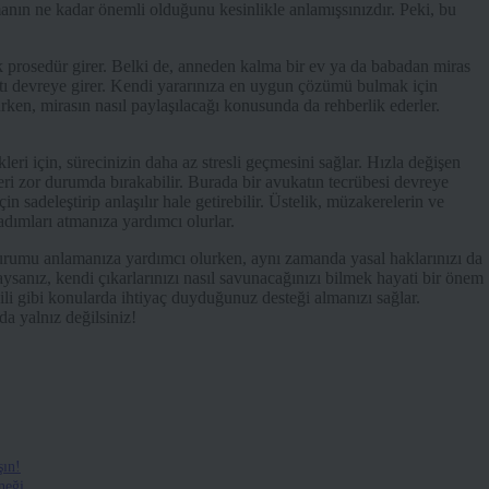
manın ne kadar önemli olduğunu kesinlikle anlamışsınızdır. Peki, bu
şık prosedür girer. Belki de, anneden kalma bir ev ya da babadan miras
atı devreye girer. Kendi yararınıza en uygun çözümü bulmak için
urken, mirasın nasıl paylaşılacağı konusunda da rehberlik ederler.
leri için, sürecinizin daha az stresli geçmesini sağlar. Hızla değişen
ri zor durumda bırakabilir. Burada bir avukatın tecrübesi devreye
çin sadeleştirip anlaşılır hale getirebilir. Üstelik, müzakerelerin ve
dımları atmanıza yardımcı olurlar.
durumu anlamanıza yardımcı olurken, aynı zamanda yasal haklarınızı da
daysanız, kendi çıkarlarınızı nasıl savunacağınızı bilmek hayati bir önem
sili gibi konularda ihtiyaç duyduğunuz desteği almanızı sağlar.
 yalnız değilsiniz!
şın!
neği