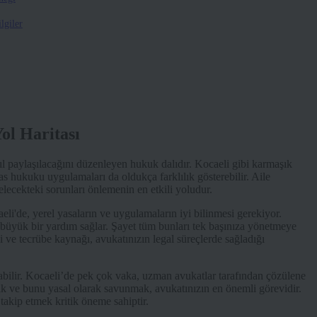
lgiler
ol Haritası
sıl paylaşılacağını düzenleyen hukuk dalıdır. Kocaeli gibi karmaşık
as hukuku uygulamaları da oldukça farklılık gösterebilir. Aile
gelecekteki sorunları önlemenin en etkili yoludur.
eli'de, yerel yasaların ve uygulamaların iyi bilinmesi gerekiyor.
üyük bir yardım sağlar. Şayet tüm bunları tek başınıza yönetmeye
i ve tecrübe kaynağı, avukatınızın legal süreçlerde sağladığı
rsabilir. Kocaeli’de pek çok vaka, uzman avukatlar tarafından çözülene
ak ve bunu yasal olarak savunmak, avukatınızın en önemli görevidir.
takip etmek kritik öneme sahiptir.