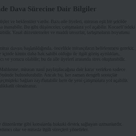
’nde Dava Sürecine Dair Bilgiler
er ve beklentiler vardır. Bazı aile üyeleri, mirasın eşit bir şekilde
una inanabilir. Bu gibi düşünceler, çatışmalara yol açabilir. Kocaeli’ndeki
labilir. Yasal düzenlemeler ve maddi unsurlar, tartışmaların boyutunu
iras davası başlatıldığında, öncelikle mirasçıların belirlenmesi gerekir.
içinde kimin daha hak sahibi olduğu ile ilgili görüş ayrılıkları,
ı ve yorucu olabilir; bu da aile üyeleri arasında stres oluşturabilir.
 Mahkeme, mirasın nasıl paylaşılacağına dair karar verirken sadece
öz önünde bulundurabilir. Ancak bu, her zaman dengeli sonuçlar
çmişteki bağları zayıflatabilir hem de yeni çatışmalara yol açabilir.
dikkatli olmalısınız.
e düzenleme gibi konularda hukuki destek sağlayan uzmanlardır.
ımcı olur ve mirasla ilgili süreçleri yönetirler.