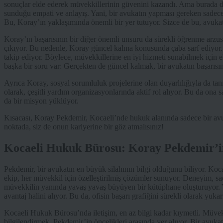
sonuçlar elde ederek müvekkillerinin güvenini kazandı. Ama burada di
sunduğu empati ve anlayış. Yani, bir avukatın yapması gereken sadec
Bu, Koray’ın yaklaşımında önemli bir yer tutuyor. Sizce de bu, avukat
Koray’ın başarısının bir diğer önemli unsuru da sürekli öğrenme arzu
çıkıyor. Bu nedenle, Koray güncel kalma konusunda çaba sarf ediyor. Sü
takip ediyor. Böylece, müvekkillerine en iyi hizmeti sunabilmek için 
başka bir soru var: Gerçekten de güncel kalmak, bir avukatın başarısın
Ayrıca Koray, sosyal sorumluluk projelerine olan duyarlılığıyla da ta
olarak, çeşitli yardım organizasyonlarında aktif rol alıyor. Bu da ona 
da bir misyon yüklüyor.
Kısacası, Koray Pekdemir, Kocaeli’nde hukuk alanında sadece bir avu
noktada, siz de onun kariyerine bir göz atmalısınız!
Kocaeli Hukuk Bürosu: Koray Pekdemir’in 
Pekdemir, bir avukatın en büyük silahının bilgi olduğunu biliyor. Ko
ekip, her müvekkil için özelleştirilmiş çözümler sunuyor. Deneyim, sad
müvekkilin yanında yavaş yavaş büyüyen bir kütüphane oluşturuyor. Yani
avantaj halini alıyor. Bu da, ofisin başarı grafiğini sürekli olarak yukar
Kocaeli Hukuk Bürosu’nda iletişim, en az bilgi kadar kıymetli. Müvek
bilgilendirmek, Pekdemir’in öncelikleri arasında yer alıyor. Bir avuka