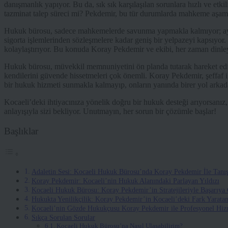
danışmanlık yapıyor. Bu da, sık sık karşılaşılan sorunlara hızlı ve etki
tazminat talep süreci mi? Pekdemir, bu tür durumlarda mahkeme aşamala
Hukuk bürosu, sadece mahkemelerde savunma yapmakla kalmıyor; ayn
sigorta işlemlerinden sözleşmelere kadar geniş bir yelpazeyi kapsıyor. 
kolaylaştırıyor. Bu konuda Koray Pekdemir ve ekibi, her zaman dinley
Hukuk bürosu, müvekkil memnuniyetini ön planda tutarak hareket ediyo
kendilerini güvende hissetmeleri çok önemli. Koray Pekdemir, şeffaf i
bir hukuk hizmeti sunmakla kalmayıp, onların yanında birer yol arkad
Kocaeli’deki ihtiyacınıza yönelik doğru bir hukuk desteği arıyorsanız
anlayışıyla sizi bekliyor. Unutmayın, her sorun bir çözümle başlar!
Başlıklar
Adaletin Sesi: Kocaeli Hukuk Bürosu’nda Koray Pekdemir İle Tanış
Koray Pekdemir: Kocaeli’nin Hukuk Alanındaki Parlayan Yıldızı
Kocaeli Hukuk Bürosu: Koray Pekdemir’in Stratejileriyle Başarıya
Hukukta Yenilikçilik: Koray Pekdemir’in Kocaeli’deki Fark Yaratan
Kocaeli’nin Gözde Hukukçusu Koray Pekdemir ile Profesyonel Hizm
Sıkça Sorulan Sorular
Kocaeli Hukuk Bürosu’na Nasıl Ulaşabilirim?