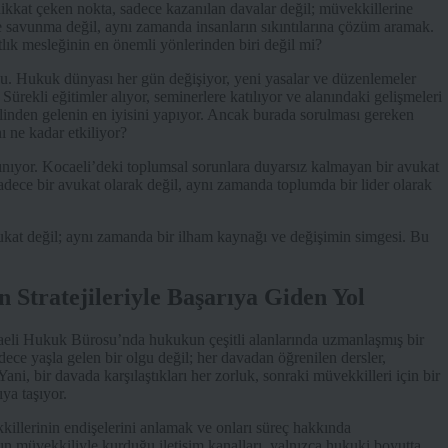
kkat çeken nokta, sadece kazanılan davalar değil; müvekkillerine
e savunma değil, aynı zamanda insanların sıkıntılarına çözüm aramak.
lık mesleğinin en önemli yönlerinden biri değil mi?
su. Hukuk dünyası her gün değişiyor, yeni yasalar ve düzenlemeler
rekli eğitimler alıyor, seminerlere katılıyor ve alanındaki gelişmeleri
elinden gelenin en iyisini yapıyor. Ancak burada sorulması gereken
ı ne kadar etkiliyor?
nınıyor. Kocaeli’deki toplumsal sorunlara duyarsız kalmayan bir avukat
sadece bir avukat olarak değil, aynı zamanda toplumda bir lider olarak
kat değil; aynı zamanda bir ilham kaynağı ve değişimin simgesi. Bu
Stratejileriyle Başarıya Giden Yol
caeli Hukuk Bürosu’nda hukukun çeşitli alanlarında uzmanlaşmış bir
ece yaşla gelen bir olgu değil; her davadan öğrenilen dersler,
, bir davada karşılaştıkları her zorluk, sonraki müvekkilleri için bir
ıya taşıyor.
killerinin endişelerini anlamak ve onları süreç hakkında
tın müvekkiliyle kurduğu iletişim kanalları, yalnızca hukuki boyutta