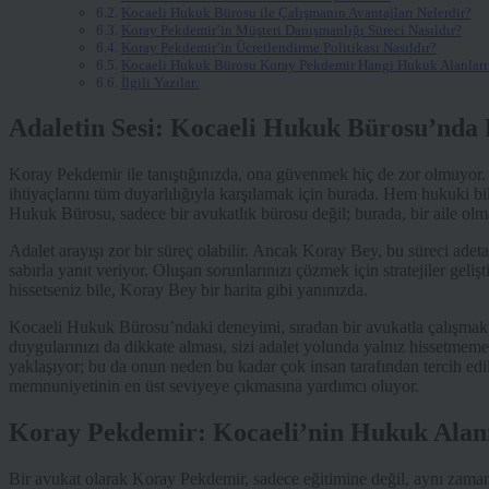
Kocaeli Hukuk Bürosu ile Çalışmanın Avantajları Nelerdir?
Koray Pekdemir’in Müşteri Danışmanlığı Süreci Nasıldır?
Koray Pekdemir’in Ücretlendirme Politikası Nasıldır?
Kocaeli Hukuk Bürosu Koray Pekdemir Hangi Hukuk Alanları
İlgili Yazılar:
Adaletin Sesi: Kocaeli Hukuk Bürosu’nda 
Koray Pekdemir ile tanıştığınızda, ona güvenmek hiç de zor olmuyor. İ
ihtiyaçlarını tüm duyarlılığıyla karşılamak için burada. Hem hukuki bi
Hukuk Bürosu, sadece bir avukatlık bürosu değil; burada, bir aile olm
Adalet arayışı zor bir süreç olabilir. Ancak Koray Bey, bu süreci adet
sabırla yanıt veriyor. Oluşan sorunlarınızı çözmek için stratejiler ge
hissetseniz bile, Koray Bey bir harita gibi yanınızda.
Kocaeli Hukuk Bürosu’ndaki deneyimi, sıradan bir avukatla çalışmakt
duygularınızı da dikkate alması, sizi adalet yolunda yalnız hissetmemen
yaklaşıyor; bu da onun neden bu kadar çok insan tarafından tercih edild
memnuniyetinin en üst seviyeye çıkmasına yardımcı oluyor.
Koray Pekdemir: Kocaeli’nin Hukuk Alanı
Bir avukat olarak Koray Pekdemir, sadece eğitimine değil, aynı zama