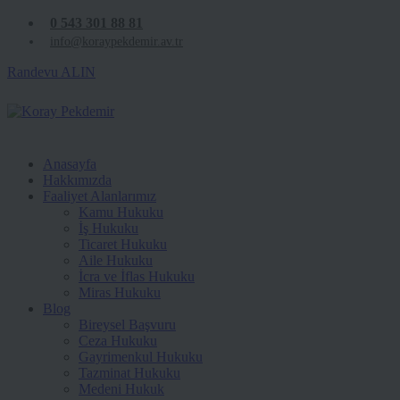
0 543 301 88 81
info@koraypekdemir.av.tr
Randevu ALIN
Anasayfa
Hakkımızda
Faaliyet Alanlarımız
Kamu Hukuku
İş Hukuku
Ticaret Hukuku
Aile Hukuku
İcra ve İflas Hukuku
Miras Hukuku
Blog
Bireysel Başvuru
Ceza Hukuku
Gayrimenkul Hukuku
Tazminat Hukuku
Medeni Hukuk