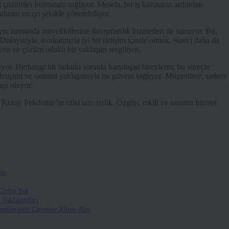
li çözümler bulmasını sağlıyor. Mesela, bir iş kazasının ardından
rını en iyi şekilde yönetebiliyor.
ı zamanda müvekkillerine danışmanlık hizmetleri de sunuyor. Bu,
Dolayısıyla, avukatınızla iyi bir iletişim içinde olmak, süreci daha da
en ve çözüm odaklı bir yaklaşım sergiliyor.
r. Herhangi bir hukuki sorunla karşılaşan bireylerin, bu süreçte
letişimi ve samimi yaklaşımıyla bu güveni sağlıyor. Müşterilere, sadece
aşı oluyor.
, Koray Pekdemir’in ofisi tam sizlik. Özgün, etkili ve samimi hizmet
ın
 Giden Yol
 Yaklaşımları
etlerinizi Güvence Altına Alın