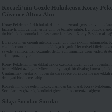
Kocaeli’nin Gözde Hukukçusu Koray Pekde
Güvence Altına Alın
Koray Pekdemir, farklı hukuk dallarında uzmanlaşmış bir avukat olara
fazlasıyla ilgili derinlemesine bilgi ve tecrübe sahibi. Bu, birçok a
tür bir hukuki sorunla karşılaşırsanız karşılaşın, Koray Bey’den alacağ
Bir avukatın en önemli niteliklerinden biri, müvekkilini anlamasıdır. 
çözümler sunarak bu konuda oldukça başarılı. Her müvekkiliyle özveriyl
sayede, yalnızca hızlı çözümler değil, aynı zamanda uzun vadeli stratej
arkadaşınız oluyor.
Koray Pekdemir’in en dikkat çekici özelliklerinden biri de güvenilirliğ
belirsizlikleri azaltıyor. Müvekkilleriyle açık bir diyalog kurması, hu
Unutmamak gerekir ki, güven ilişkisi sadece bir avukat ile müvekkili a
de hayati bir öneme sahip.
Kocaeli’nin önde gelen hukukçularından biri olarak Koray Pekdemir, pr
Sorunlarınızı çözerek, kendinizi güvende hissetmenizi sağlıyor.
Sıkça Sorulan Sorular