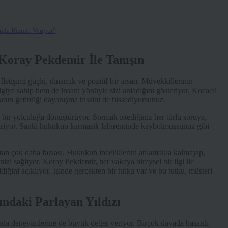
nda Hizmet Veriyor?
Koray Pekdemir İle Tanışın
letişimi güçlü, dinamik ve pozitif bir insan. Müvekkillerinin
lgiye sahip hem de insani yönüyle sizi anladığını gösteriyor. Kocaeli
anın getirdiği dayanışma hissini de hissediyorsunuz.
a bir yolculuğa dönüştürüyor. Sormak istediğiniz her türlü soruya,
liştiriyor. Sanki hukukun karmaşık labirentinde kaybolmuşsunuz gibi
an çok daha fazlası. Hukukun inceliklerini anlamakla kalmayıp,
izi sağlıyor. Koray Pekdemir, her vakaya bireysel bir ilgi ile
iğini açıklıyor. İşinde gerçekten bir tutku var ve bu tutku, müşteri
ndaki Parlayan Yıldızı
nda deneyimlerine de büyük değer veriyor. Birçok davada başarılı