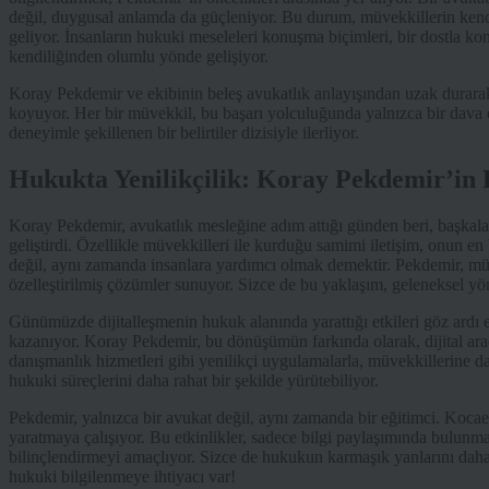
değil, duygusal anlamda da güçleniyor. Bu durum, müvekkillerin kendile
geliyor. İnsanların hukuki meseleleri konuşma biçimleri, bir dostla ko
kendiliğinden olumlu yönde gelişiyor.
Koray Pekdemir ve ekibinin beleş avukatlık anlayışından uzak durarak g
koyuyor. Her bir müvekkil, bu başarı yolculuğunda yalnızca bir dava 
deneyimle şekillenen bir belirtiler dizisiyle ilerliyor.
Hukukta Yenilikçilik: Koray Pekdemir’in 
Koray Pekdemir, avukatlık mesleğine adım attığı günden beri, başkalar
geliştirdi. Özellikle müvekkilleri ile kurduğu samimi iletişim, onun e
değil, aynı zamanda insanlara yardımcı olmak demektir. Pekdemir, müşte
özelleştirilmiş çözümler sunuyor. Sizce de bu yaklaşım, geleneksel yö
Günümüzde dijitalleşmenin hukuk alanında yarattığı etkileri göz ardı 
kazanıyor. Koray Pekdemir, bu dönüşümün farkında olarak, dijital araçla
danışmanlık hizmetleri gibi yenilikçi uygulamalarla, müvekkillerine da
hukuki süreçlerini daha rahat bir şekilde yürütebiliyor.
Pekdemir, yalnızca bir avukat değil, aynı zamanda bir eğitimci. Kocae
yaratmaya çalışıyor. Bu etkinlikler, sadece bilgi paylaşımında bulu
bilinçlendirmeyi amaçlıyor. Sizce de hukukun karmaşık yanlarını daha
hukuki bilgilenmeye ihtiyacı var!