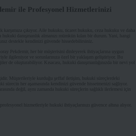
mir ile Profesyonel Hizmetlerinizi
k karşımıza çıkıyor. Aile hukuku, ticaret hukuku, ceza hukuku ve daha
landa hukuki danışmanlık almanızı mümkün kılan bir durum. Yani, hangi
ınız destekle kendinizi güvende hissedebilirsiniz.
Koray Pekdemir, her bir müşterisini dinleyerek ihtiyaçlarına uygun
e ilgileniyor ve sorunlarınıza özel bir yaklaşım geliştiriyor. Bu
iler de oluşturabiliyor. Kısacası, hukuki danışmanlığınızda bir nevi yol
idir. Müşterileriyle kurduğu şeffaf iletişim, hukuki süreçlerdeki
kuki sürecin her aşamasında kendinizi güvende hissetmenizi sağlıyor.
rasında değil, aynı zamanda hukuki süreçlerin sağlıklı ilerlemesi için
ofesyonel hizmetleriyle hukuki ihtiyaçlarınızı güvence altına alıyor.