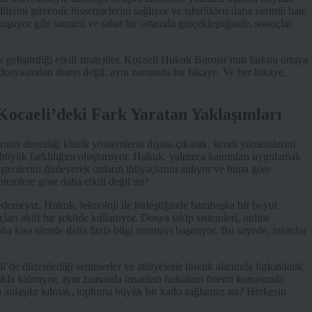
rini güvende hissetmelerini sağlıyor ve işbirlikleri daha verimli hale
nuşuyor gibi samimi ve rahat bir ortamda gerçekleştiğinde, sonuçlar
eliştirdiği etkili stratejiler, Kocaeli Hukuk Bürosu’nun farkını ortaya
dosyasından ibaret değil; aynı zamanda bir hikaye. Ve her hikaye,
Kocaeli’deki Fark Yaratan Yaklaşımları
ının denediği klasik yöntemlerin dışına çıkarak, kendi yöntemlerini
n büyük farklılığını oluşturuyor. Hukuk, yalnızca kanunları uygulamak
rilerini dinleyerek onların ihtiyaçlarını anlıyor ve buna göre
ntemlere göre daha etkili değil mi?
edemeyiz. Hukuk, teknoloji ile birleştiğinde bambaşka bir boyut
rı aktif bir şekilde kullanıyor. Dosya takip sistemleri, online
ha kısa sürede daha fazla bilgi sunmayı başarıyor. Bu sayede, insanlar
li’de düzenlediği seminerler ve atölyelerle hukuk alanında farkındalık
nmakla kalmıyor, aynı zamanda insanları hukukun önemi konusunda
 anlaşılır kılmak, topluma büyük bir katkı sağlamaz mı? Herkesin