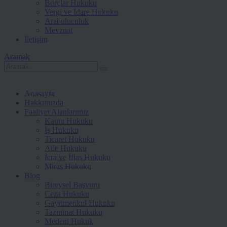
Borçlar Hukuku
Vergi ve İdare Hukuku
Arabuluculuk
Mevzuat
İletişim
Aramak
Anasayfa
Hakkımızda
Faaliyet Alanlarımız
Kamu Hukuku
İş Hukuku
Ticaret Hukuku
Aile Hukuku
İcra ve İflas Hukuku
Miras Hukuku
Blog
Bireysel Başvuru
Ceza Hukuku
Gayrimenkul Hukuku
Tazminat Hukuku
Medeni Hukuk