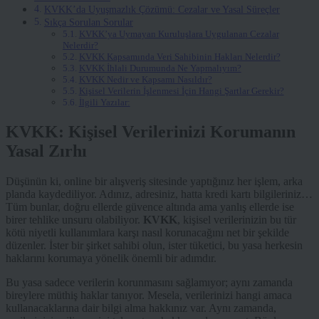
KVKK’da Uyuşmazlık Çözümü: Cezalar ve Yasal Süreçler
Sıkça Sorulan Sorular
KVKK’ya Uymayan Kuruluşlara Uygulanan Cezalar
Nelerdir?
KVKK Kapsamında Veri Sahibinin Hakları Nelerdir?
KVKK İhlali Durumunda Ne Yapmalıyım?
KVKK Nedir ve Kapsamı Nasıldır?
Kişisel Verilerin İşlenmesi İçin Hangi Şartlar Gerekir?
İlgili Yazılar:
KVKK: Kişisel Verilerinizi Korumanın
Yasal Zırhı
Düşünün ki, online bir alışveriş sitesinde yaptığınız her işlem, arka
planda kaydediliyor. Adınız, adresiniz, hatta kredi kartı bilgileriniz…
Tüm bunlar, doğru ellerde güvence altında ama yanlış ellerde ise
birer tehlike unsuru olabiliyor.
KVKK
, kişisel verilerinizin bu tür
kötü niyetli kullanımlara karşı nasıl korunacağını net bir şekilde
düzenler. İster bir şirket sahibi olun, ister tüketici, bu yasa herkesin
haklarını korumaya yönelik önemli bir adımdır.
Bu yasa sadece verilerin korunmasını sağlamıyor; aynı zamanda
bireylere müthiş haklar tanıyor. Mesela, verilerinizi hangi amaca
kullanacaklarına dair bilgi alma hakkınız var. Aynı zamanda,