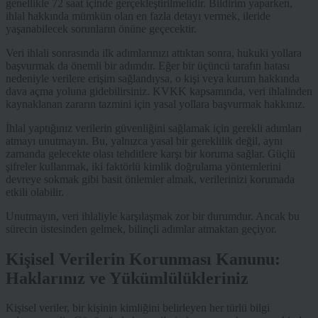
genellikle 72 saat içinde gerçekleştirilmelidir. Bildirim yaparken,
ihlal hakkında mümkün olan en fazla detayı vermek, ileride
yaşanabilecek sorunların önüne geçecektir.
Veri ihlali sonrasında ilk adımlarınızı attıktan sonra, hukuki yollara
başvurmak da önemli bir adımdır. Eğer bir üçüncü tarafın hatası
nedeniyle verilere erişim sağlandıysa, o kişi veya kurum hakkında
dava açma yoluna gidebilirsiniz. KVKK kapsamında, veri ihlalinden
kaynaklanan zararın tazmini için yasal yollara başvurmak hakkınız.
İhlal yaptığınız verilerin güvenliğini sağlamak için gerekli adımları
atmayı unutmayın. Bu, yalnızca yasal bir gereklilik değil, aynı
zamanda gelecekte olası tehditlere karşı bir koruma sağlar. Güçlü
şifreler kullanmak, iki faktörlü kimlik doğrulama yöntemlerini
devreye sokmak gibi basit önlemler almak, verilerinizi korumada
etkili olabilir.
Unutmayın, veri ihlaliyle karşılaşmak zor bir durumdur. Ancak bu
sürecin üstesinden gelmek, bilinçli adımlar atmaktan geçiyor.
Kişisel Verilerin Korunması Kanunu:
Haklarınız ve Yükümlülükleriniz
Kişisel veriler, bir kişinin kimliğini belirleyen her türlü bilgi