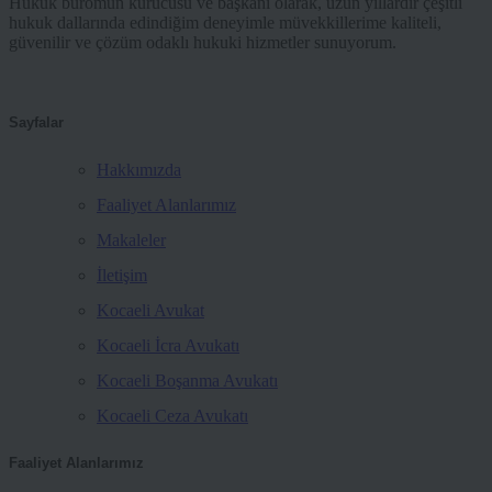
Hukuk büromun kurucusu ve başkanı olarak, uzun yıllardır çeşitli
hukuk dallarında edindiğim deneyimle müvekkillerime kaliteli,
güvenilir ve çözüm odaklı hukuki hizmetler sunuyorum.
Sayfalar
Hakkımızda
Faaliyet Alanlarımız
Makaleler
İletişim
Kocaeli Avukat
Kocaeli İcra Avukatı
Kocaeli Boşanma Avukatı
Kocaeli Ceza Avukatı
Faaliyet Alanlarımız