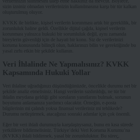
verilerinizin silinmesini talep etme hakkınız da mevcut. Böylece,
sizin izniniz olmadan verilerinizin kullanılmasına karşı bir tür kalkan
oluşturulmuş oluyor.
KVKK ile birlikte, kişisel verilerin korunması artık bir gereklilik, bir
zorunluluk haline geldi. Özellikle dijital çağda, kişisel verilerin
korunması yalnızca hukuki bir sorumluluk değil, aynı zamanda
bireylerin güvenliği için de hayati bir konu. Siz de verilerinizi
koruma konusunda bilinçli olun, haklarınızı bilin ve gerektiğinde bu
yasal zırhı etkin bir şekilde kullanın.
Veri İhlalinde Ne Yapmalısınız? KVKK
Kapsamında Hukuki Yollar
Veri ihlaline uğradığınızı düşündüğünüzde, öncelikle durumu net bir
şekilde analiz etmelisiniz. Hangi verilerin sızdırıldığı, ne tür bir
ihlalin meydana geldiği gibi soruların yanıtlarını bulmak, sorunun
boyutunu anlamanıza yardımcı olacaktır. Örneğin, e-posta
bilgilerinin mi çalındı yoksa finansal verileriniz mi tehlikede?
Durumu netleştirmek, atacağınız sonraki adımlar için çok önemli.
Eğer bir veri ihlali durumuyla karşılaştıysanız, bunu en kısa sürede
yetkililere bildirmelisiniz. Türkiye’deki Veri Koruma Kurumu’na
(KVKK) ihlali bildirmek, yasal bir zorunluluktur. Bu süreç,