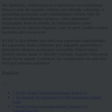
Her işletmenin, verileri toplayan ve işleyen bir veri sorumlusuna
ihtiyacı vardır. Bu sorumlu, verilerin nasıl işlendiği, saklandığı ve
paylaşıldığı konusunda yasal yükümlülüklere sahiptir. Eğer bir
işletme bu yükümlülüklere uymazsa, ciddi yaptırımlarla
karşılaşabilir. Basit bir örnekle, bu yükümlülükleri yerine
getiremeyen bir işletmeyi düşünün; sanki bir gemi, rüzgârın yönünü
kaybetmiş gibi yönsüz kalır.
KVKK’yı ihlal edenler için ciddi cezai yaptırımlar öngörülmüştür.
Bu yaptırımlar, ihlalin ciddiyetine göre değişiklik gösterebilir ve
işletmelerin itibarının sarsılmasına yol açabilir. Bilinçli olmak,
proaktif adımlar atmak ve süreçleri yönetmek, bugünün dünyasında
hayati öneme sahiptir. Unutmayın, her verilmiş karar, bir adım ileri
veya geri anlamına gelebiliyor.
Başlıklar
KVKK: Kişisel Verilerinizi Korumanın Yasal Zırhı
Veri İhlalinde Ne Yapmalısınız? KVKK Kapsamında Hukuki
Yollar
Kişisel Verilerin Korunması Kanunu: Haklarınız ve
Yükümlülükleriniz