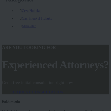
Ceza Hukuku
Gayrimenkul Hukuku
Makaleler
ARE YOU LOOKING FOR
Experienced Attorneys?
Get a free initial consultation right now
REQUEST CONSULTATION
Hakkımızda