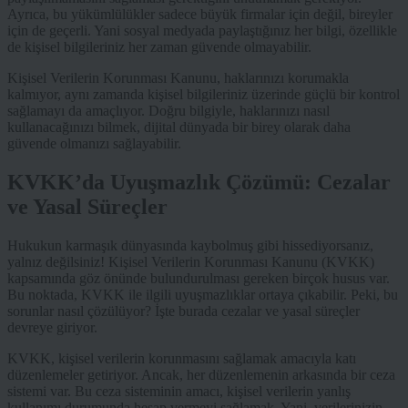
Ayrıca, bu yükümlülükler sadece büyük firmalar için değil, bireyler
için de geçerli. Yani sosyal medyada paylaştığınız her bilgi, özellikle
de kişisel bilgileriniz her zaman güvende olmayabilir.
Kişisel Verilerin Korunması Kanunu, haklarınızı korumakla
kalmıyor, aynı zamanda kişisel bilgileriniz üzerinde güçlü bir kontrol
sağlamayı da amaçlıyor. Doğru bilgiyle, haklarınızı nasıl
kullanacağınızı bilmek, dijital dünyada bir birey olarak daha
güvende olmanızı sağlayabilir.
KVKK’da Uyuşmazlık Çözümü: Cezalar
ve Yasal Süreçler
Hukukun karmaşık dünyasında kaybolmuş gibi hissediyorsanız,
yalnız değilsiniz! Kişisel Verilerin Korunması Kanunu (KVKK)
kapsamında göz önünde bulundurulması gereken birçok husus var.
Bu noktada, KVKK ile ilgili uyuşmazlıklar ortaya çıkabilir. Peki, bu
sorunlar nasıl çözülüyor? İşte burada cezalar ve yasal süreçler
devreye giriyor.
KVKK, kişisel verilerin korunmasını sağlamak amacıyla katı
düzenlemeler getiriyor. Ancak, her düzenlemenin arkasında bir ceza
sistemi var. Bu ceza sisteminin amacı, kişisel verilerin yanlış
kullanımı durumunda hesap vermeyi sağlamak. Yani, verilerinizin