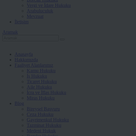
Vergi ve İdare Hukuku
Arabuluculuk
Mevzuat
İletişim
Aramak
Anasayfa
Hakkımızda
Faaliyet Alanlarımız
Kamu Hukuku
İş Hukuku
Ticaret Hukuku
Aile Hukuku
İcra ve İflas Hukuku
Miras Hukuku
Blog
Bireysel Başvuru
Ceza Hukuku
Gayrimenkul Hukuku
Tazminat Hukuku
Medeni Hukuk