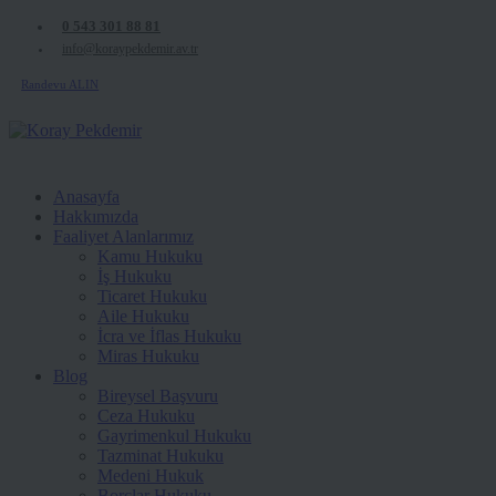
0 543 301 88 81
info@koraypekdemir.av.tr
Randevu ALIN
Anasayfa
Hakkımızda
Faaliyet Alanlarımız
Kamu Hukuku
İş Hukuku
Ticaret Hukuku
Aile Hukuku
İcra ve İflas Hukuku
Miras Hukuku
Blog
Bireysel Başvuru
Ceza Hukuku
Gayrimenkul Hukuku
Tazminat Hukuku
Medeni Hukuk
Borçlar Hukuku