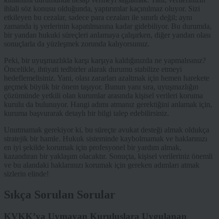
ihlali söz konusu olduğunda, yaptırımlar kaçınılmaz oluyor. Sizi
etkileyen bu cezalar, sadece para cezaları ile sınırlı değil; aynı
zamanda iş yerlerinin kapatılmasına kadar gidebiliyor. Bu durumda,
bir yandan hukuki süreçleri anlamaya çalışırken, diğer yandan olası
sonuçlarla da yüzleşmek zorunda kalıyorsunuz.
Peki, bir uyuşmazlıkla karşı karşıya kaldığınızda ne yapmalısınız?
Öncelikle, ihtiyati tedbirler alarak durumu stabilize etmeyi
hedeflemelisiniz. Yani, olası zararları azaltmak için hemen harekete
geçmek büyük bir önem taşıyor. Bunun yanı sıra, uyuşmazlığın
çözümünde yetkili olan kurumlar arasında kişisel verileri koruma
kurulu da bulunuyor. Hangi adımı atmanız gerektiğini anlamak için,
kuruma başvurarak detaylı bir bilgi talep edebilirsiniz.
Unutmamak gerekiyor ki, bu süreçte avukat desteği almak oldukça
stratejik bir hamle. Hukuk sisteminde kaybolmamak ve haklarınızı
en iyi şekilde korumak için profesyonel bir yardım almak,
kazandıran bir yaklaşım olacaktır. Sonuçta, kişisel verileriniz önemli
ve bu alandaki haklarınızı korumak için gereken adımları atmak
sizlerin elinde!
Sıkça Sorulan Sorular
KVKK’ya Uymayan Kuruluşlara Uygulanan