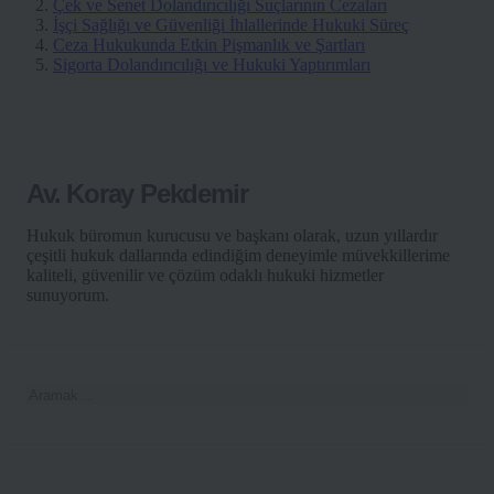
Çek ve Senet Dolandırıcılığı Suçlarının Cezaları
İşçi Sağlığı ve Güvenliği İhlallerinde Hukuki Süreç
Ceza Hukukunda Etkin Pişmanlık ve Şartları
Sigorta Dolandırıcılığı ve Hukuki Yaptırımları
Av. Koray Pekdemir
Hukuk büromun kurucusu ve başkanı olarak, uzun yıllardır
çeşitli hukuk dallarında edindiğim deneyimle müvekkillerime
kaliteli, güvenilir ve çözüm odaklı hukuki hizmetler
sunuyorum.