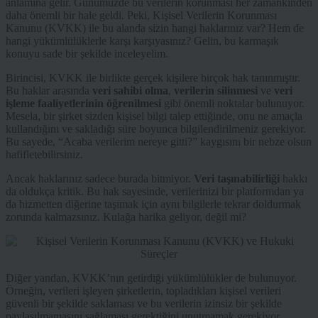
anlamına gelir. Günümüzde bu verilerin korunması her zamankinden
daha önemli bir hale geldi. Peki, Kişisel Verilerin Korunması
Kanunu (KVKK) ile bu alanda sizin hangi haklarınız var? Hem de
hangi yükümlülüklerle karşı karşıyasınız? Gelin, bu karmaşık
konuyu sade bir şekilde inceleyelim.
Birincisi, KVKK ile birlikte gerçek kişilere birçok hak tanınmıştır.
Bu haklar arasında
veri sahibi olma
,
verilerin silinmesi
ve
veri
işleme faaliyetlerinin öğrenilmesi
gibi önemli noktalar bulunuyor.
Mesela, bir şirket sizden kişisel bilgi talep ettiğinde, onu ne amaçla
kullandığını ve sakladığı süre boyunca bilgilendirilmeniz gerekiyor.
Bu sayede, “Acaba verilerim nereye gitti?” kaygısını bir nebze olsun
hafifletebilirsiniz.
Ancak haklarınız sadece burada bitmiyor.
Veri taşınabilirliği
hakkı
da oldukça kritik. Bu hak sayesinde, verilerinizi bir platformdan ya
da hizmetten diğerine taşımak için aynı bilgilerle tekrar doldurmak
zorunda kalmazsınız. Kulağa harika geliyor, değil mi?
Diğer yandan, KVKK’nın getirdiği yükümlülükler de bulunuyor.
Örneğin, verileri işleyen şirketlerin, topladıkları kişisel verileri
güvenli bir şekilde saklaması ve bu verilerin izinsiz bir şekilde
paylaşılmamasını sağlaması gerektiğini unutmamak gerekiyor.