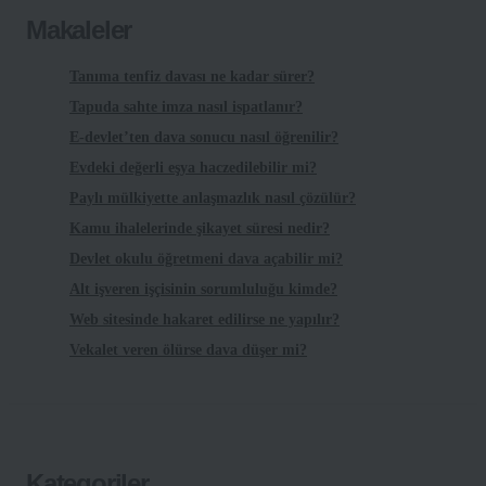
Makaleler
Tanıma tenfiz davası ne kadar sürer?
Tapuda sahte imza nasıl ispatlanır?
E-devlet’ten dava sonucu nasıl öğrenilir?
Evdeki değerli eşya haczedilebilir mi?
Paylı mülkiyette anlaşmazlık nasıl çözülür?
Kamu ihalelerinde şikayet süresi nedir?
Devlet okulu öğretmeni dava açabilir mi?
Alt işveren işçisinin sorumluluğu kimde?
Web sitesinde hakaret edilirse ne yapılır?
Vekalet veren ölürse dava düşer mi?
Kategoriler