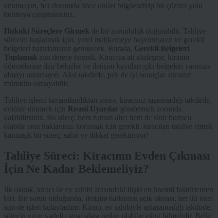
unutmayın, her durumda önce onları bilgilendirip bir çözüm yolu
bulmaya çalışmalısınız.
Hukuki Süreçlere Girmek
de bir zorunluluk doğurabilir. Tahliye
sürecini başlatmak için, yerel mahkemeye başvurmanız ve gerekli
belgeleri hazırlamanız gerekecek. Burada,
Gerekli Belgeleri
Toplamak
son derece önemli. Kiracıya ait sözleşme, kiranın
ödemelerine dair belgeler ve iletişim kayıtları gibi belgeleri yanınıza
almayı unutmayın. Aksi takdirde, pek de iyi sonuçlar almanız
mümkün olmayabilir.
Tahliye işlemi tamamlandıktan sonra, kiracınız taşınmadığı takdirde,
evinize dönmek için
Resmi Uyarılar
göndermek zorunda
kalabilirsiniz. Bu süreç, hem zaman alıcı hem de sinir bozucu
olabilir ama haklarınızı korumak için gerekli. kiracıları tahliye etmek
karmaşık bir süreç; sabır ve dikkat gerektiriyor!
Tahliye Süreci: Kiracının Evden Çıkması
İçin Ne Kadar Beklemeliyiz?
İlk olarak, kiracı ile ev sahibi arasındaki ilişki en önemli faktörlerden
biri. Bir sorun olduğunda, iletişim hatlarının açık olması, her iki taraf
için de işleri kolaylaştırır. Kiracı, ev sahibiyle anlaşamadığı takdirde,
sürecin uzun vadeli çatışmalara neden olabileceğini bilmelidir. Belki