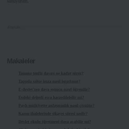
sunuyorum.
Makaleler
Tanıma tenfiz davası ne kadar sürer?
Tapuda sahte imza nasıl ispatlanır?
E-devlet’ten dava sonucu nasıl öğrenilir?
Evdeki değerli eşya haczedilebilir mi?
Paylı mülkiyette anlaşmazlık nasıl çözülür?
Kamu ihalelerinde şikayet süresi nedir?
Devlet okulu öğretmeni dava açabilir mi?