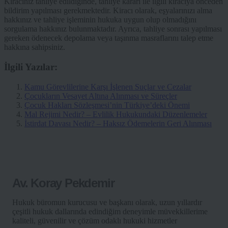
Kiracınız tahliye edildiğinde, tahliye kararı ile ilgili kiracıya önceden
bildirim yapılması gerekmektedir. Kiracı olarak, eşyalarınızı alma
hakkınız ve tahliye işleminin hukuka uygun olup olmadığını
sorgulama hakkınız bulunmaktadır. Ayrıca, tahliye sonrası yapılması
gereken ödenecek depolama veya taşınma masraflarını talep etme
hakkına sahipsiniz.
İlgili Yazılar:
Kamu Görevlilerine Karşı İşlenen Suçlar ve Cezalar
Çocukların Vesayet Altına Alınması ve Süreçler
Çocuk Hakları Sözleşmesi’nin Türkiye’deki Önemi
Mal Rejimi Nedir? – Evlilik Hukukundaki Düzenlemeler
İstirdat Davası Nedir? – Haksız Ödemelerin Geri Alınması
Av. Koray Pekdemir
Hukuk büromun kurucusu ve başkanı olarak, uzun yıllardır
çeşitli hukuk dallarında edindiğim deneyimle müvekkillerime
kaliteli, güvenilir ve çözüm odaklı hukuki hizmetler