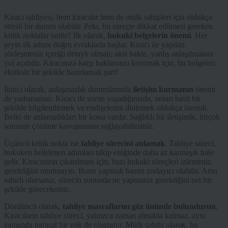
Kiracı tahliyesi, hem kiracılar hem de mülk sahipleri için oldukça
stresli bir durum olabilir. Peki, bu süreçte dikkat edilmesi gereken
kritik noktalar nedir? İlk olarak,
hukuki belgelerin önemi
. Her
şeyin ilk adımı doğru evraklarla başlar. Kiracı ile yapılan
sözleşmenin içeriği detaylı olmalı; aksi halde, yanlış anlaşılmalara
yol açabilir. Kiracınıza karşı haklarınızı korumak için, bu belgeleri
eksiksiz bir şekilde hazırlamak şart!
İkinci olarak, anlaşmazlık durumlarında
iletişim kurmanın
önemi
de yadsınamaz. Kiracı ile sorun yaşadığınızda, onları basit bir
şekilde bilgilendirmek ve endişelerini dinlemek oldukça önemli.
Belki de anlamadıkları bir konu vardır. Sağlıklı bir iletişimle, birçok
sorunun çözüme kavuşmasını sağlayabilirsiniz.
Üçüncü kritik nokta ise
tahliye sürecini anlamak
. Tahliye süreci,
hukuken belirlenen adımları takip ettiğinde daha az karmaşık hale
gelir. Kiracınızın çıkarılması için, bazı hukuki süreçleri izlemeniz
gerektiğini unutmayın. Bunu yapmak bazen zorlayıcı olabilir. Ama
sabırlı olursanız, sürecin sonunda ne yapmanız gerektiğini net bir
şekilde göreceksiniz.
Dördüncü olarak,
tahliye masraflarını göz önünde bulundurun
.
Kiracıların tahliye süreci, yalnızca zaman almakla kalmaz, aynı
zamanda parasal bir yük de oluşturur. Mülk sahibi olarak, bu