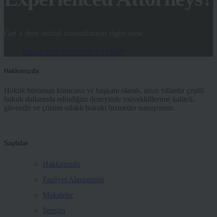
Get a free initial consultation right now
REQUEST CONSULTATION
Hakkımızda
Hukuk büromun kurucusu ve başkanı olarak, uzun yıllardır çeşitli
hukuk dallarında edindiğim deneyimle müvekkillerime kaliteli,
güvenilir ve çözüm odaklı hukuki hizmetler sunuyorum.
Sayfalar
Hakkımızda
Faaliyet Alanlarımız
Makaleler
İletişim