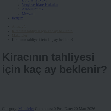
Borçlar Hukuku
Vergi ve İdare Hukuku
Arabuluculuk
Mevzuat
İletişim
Anasayfa
Kiracının tahliyesi için kaç ay beklenir?
Makaleler
Kiracının tahliyesi için kaç ay beklenir?
Kiracının tahliyesi
için kaç ay beklenir?
Category:
Makaleler
Comments:
0
Post Date:
20 Mart 2026