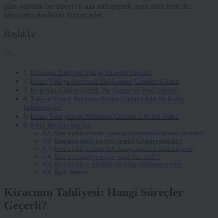
plan yaparak bu süreyi en aza indirgemek, hem sizin hem de
kiracının çıkarlarına hizmet eder.
Başlıklar
Kiracının Tahliyesi: Hangi Süreçler Geçerli?
Kiracı Tahliye Sürecinde Beklenmesi Gereken 6 Adım
Kiracıları Tahliye Etmek: Ne Zaman ve Nasıl Olmalı?
Tahliye Süreci: Kiracının Evden Çıkması İçin Ne Kadar
Beklemeliyiz?
Kiracı Tahliyesinde Bilinmesi Gereken 5 Kritik Nokta
Sıkça Sorulan Sorular
Kiracı tahliyesinde yaşanan uyuşmazlıklar nasıl çözülür?
Kiracının tahliyesi için gerekli belgeler nelerdir?
Kiracı tahliye sürecinde hangi adımları izlemeliyim?
Kiracının tahliyesi için yasal süre nedir?
Kiracı tahliye edildiğinde hangi haklarım vardır?
İlgili Yazılar:
Kiracının Tahliyesi: Hangi Süreçler
Geçerli?