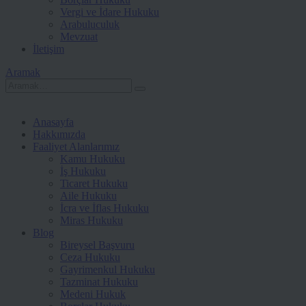
Vergi ve İdare Hukuku
Arabuluculuk
Mevzuat
İletişim
Aramak
Anasayfa
Hakkımızda
Faaliyet Alanlarımız
Kamu Hukuku
İş Hukuku
Ticaret Hukuku
Aile Hukuku
İcra ve İflas Hukuku
Miras Hukuku
Blog
Bireysel Başvuru
Ceza Hukuku
Gayrimenkul Hukuku
Tazminat Hukuku
Medeni Hukuk