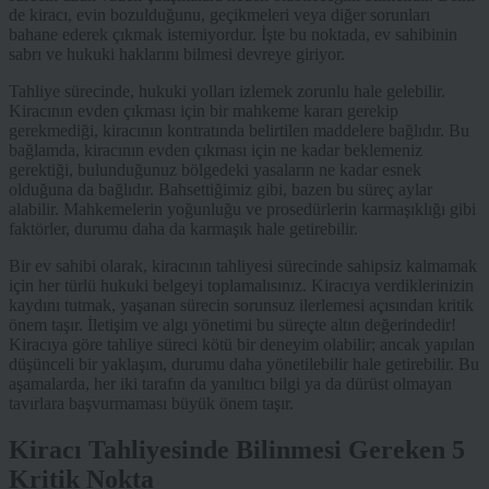
de kiracı, evin bozulduğunu, geçikmeleri veya diğer sorunları
bahane ederek çıkmak istemiyordur. İşte bu noktada, ev sahibinin
sabrı ve hukuki haklarını bilmesi devreye giriyor.
Tahliye sürecinde, hukuki yolları izlemek zorunlu hale gelebilir.
Kiracının evden çıkması için bir mahkeme kararı gerekip
gerekmediği, kiracının kontratında belirtilen maddelere bağlıdır. Bu
bağlamda, kiracının evden çıkması için ne kadar beklemeniz
gerektiği, bulunduğunuz bölgedeki yasaların ne kadar esnek
olduğuna da bağlıdır. Bahsettiğimiz gibi, bazen bu süreç aylar
alabilir. Mahkemelerin yoğunluğu ve prosedürlerin karmaşıklığı gibi
faktörler, durumu daha da karmaşık hale getirebilir.
Bir ev sahibi olarak, kiracının tahliyesi sürecinde sahipsiz kalmamak
için her türlü hukuki belgeyi toplamalısınız. Kiracıya verdiklerinizin
kaydını tutmak, yaşanan sürecin sorunsuz ilerlemesi açısından kritik
önem taşır. İletişim ve algı yönetimi bu süreçte altın değerindedir!
Kiracıya göre tahliye süreci kötü bir deneyim olabilir; ancak yapılan
düşünceli bir yaklaşım, durumu daha yönetilebilir hale getirebilir. Bu
aşamalarda, her iki tarafın da yanıltıcı bilgi ya da dürüst olmayan
tavırlara başvurmaması büyük önem taşır.
Kiracı Tahliyesinde Bilinmesi Gereken 5
Kritik Nokta