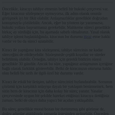
Öncelikle, kiracıyı tahliye etmenin belirli bir hukuki çerçevesi var.
Eğer kiracınız sözleşmeye uymuyorsa, ilk adım olarak onunla
görüşmek iyi bir fikir olabilir. Anlaşmazlıklar genellikle doğrudan
konuşmayla çözülebilir. Ancak, eğer bu yöntem işe yaramazsa,
hukuki yollara başvurmanız gerekebilir. Mahkeme süreci genellikle
birkaç ay sürdüğü için, bu aşamada sabırlı olmalısınız. Yasal olarak
tahliye işlemi başlatıldığında, kiracının bu durumu
itiraz
etme hakkı
vardır ve bu da süreci uzatabilir.
Kiracı ile yaptığınız kira sözleşmesi, tahliye sürecinin ne kadar
süreceğini de etkileyebilir. Sözleşmede çeşitli koşullar ve süreler
belirtilmiş olabilir. Örneğin, tahliye için gerekli bildirim süresi
genellikle 30 gündür. Ancak bu süre, yaptığınız anlaşmanın içeriğine
bağlı olarak farklılık gösterebilir. Belki de kiracınızın oturuma hakkı
olan belirli bir tarih ile ilgili özel bir durumu vardır.
Kiracı ile etkili bir iletişim, tahliye sürecinizi hızlandırabilir. Sorunun
çözümü için karşılıklı anlayışa dayalı bir yaklaşım benimsemek, hem
sizin hem de kiracınız için daha kolay bir süreç yaratır. Yasalar
çerçevesinde uygun bir şekilde hareket ettiğinizi kiracıya ilettiğiniz
zaman, belki de olaya daha yapıcı bir açıdan yaklaşabilir.
Bu süreç genellikle moral bozan bir durummuş gibi görünse de,
doğru adımlar atıldığında zamanla üstesinden gelinebilir. Önceden