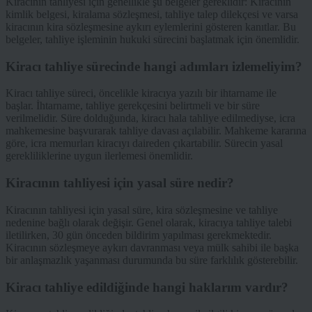
Kiracının tahliyesi için genellikle şu belgeler gereklidir: Kiracının
kimlik belgesi, kiralama sözleşmesi, tahliye talep dilekçesi ve varsa
kiracının kira sözleşmesine aykırı eylemlerini gösteren kanıtlar. Bu
belgeler, tahliye işleminin hukuki sürecini başlatmak için önemlidir.
Kiracı tahliye sürecinde hangi adımları izlemeliyim?
Kiracı tahliye süreci, öncelikle kiracıya yazılı bir ihtarname ile
başlar. İhtarname, tahliye gerekçesini belirtmeli ve bir süre
verilmelidir. Süre dolduğunda, kiracı hala tahliye edilmediyse, icra
mahkemesine başvurarak tahliye davası açılabilir. Mahkeme kararına
göre, icra memurları kiracıyı daireden çıkartabilir. Sürecin yasal
gerekliliklerine uygun ilerlemesi önemlidir.
Kiracının tahliyesi için yasal süre nedir?
Kiracının tahliyesi için yasal süre, kira sözleşmesine ve tahliye
nedenine bağlı olarak değişir. Genel olarak, kiracıya tahliye talebi
iletilirken, 30 gün önceden bildirim yapılması gerekmektedir.
Kiracının sözleşmeye aykırı davranması veya mülk sahibi ile başka
bir anlaşmazlık yaşanması durumunda bu süre farklılık gösterebilir.
Kiracı tahliye edildiğinde hangi haklarım vardır?