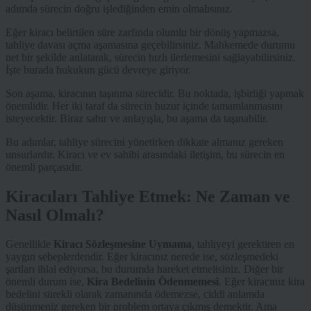
adımda sürecin doğru işlediğinden emin olmalısınız.
Eğer kiracı belirtilen süre zarfında olumlu bir dönüş yapmazsa,
tahliye davası açma aşamasına geçebilirsiniz. Mahkemede durumu
net bir şekilde anlatarak, sürecin hızlı ilerlemesini sağlayabilirsiniz.
İşte burada hukukun gücü devreye giriyor.
Son aşama, kiracının taşınma sürecidir. Bu noktada, işbirliği yapmak
önemlidir. Her iki taraf da sürecin huzur içinde tamamlanmasını
isteyecektir. Biraz sabır ve anlayışla, bu aşama da taşınabilir.
Bu adımlar, tahliye sürecini yönetirken dikkate almanız gereken
unsurlardır. Kiracı ve ev sahibi arasındaki iletişim, bu sürecin en
önemli parçasıdır.
Kiracıları Tahliye Etmek: Ne Zaman ve
Nasıl Olmalı?
Genellikle
Kiracı Sözleşmesine Uymama
, tahliyeyi gerektiren en
yaygın sebeplerdendir. Eğer kiracınız nerede ise, sözleşmedeki
şartları ihlal ediyorsa, bu durumda hareket etmelisiniz. Diğer bir
önemli durum ise,
Kira Bedelinin Ödenmemesi
. Eğer kiracınız kira
bedelini sürekli olarak zamanında ödemezse, ciddi anlamda
düşünmeniz gereken bir problem ortaya çıkmış demektir. Ama