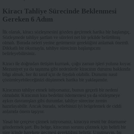
Kiracı Tahliye Sürecinde Beklenmesi
Gereken 6 Adım
İlk olarak, kiracı sözleşmesini gözden geçirmek harika bir başlangıç.
Sözleşmede tahliye şartları ve süreleri net bir şekilde belirtilmiş
olmalı. Burada neleri yerine getirmeniz gerektiğini anlamak önemli.
Dikkatli bir okumayla, tahliye sürecinin başlangıcını
belirleyebilirsiniz.
Kiracı ile doğrudan iletişim kurmak, çoğu zaman işleri yoluna koyar.
Mezuniyet ya da taşınma gibi nedenlerle kiracının durumu hakkında
bilgi almak, her iki taraf için de faydalı olabilir. Durumu nasıl
çözümleyebileceğinizi düşünmek harika bir yaklaşımdır.
Kiracınızı tahliye etmek istiyorsanız, bunun geçerli bir nedeni
olmalıdır. Kiracının kira bedelini ödememesi ya da sözleşmeye
aykırı davranışları gibi durumlar, tahliye sürecine zemin
hazırlayabilir. Ancak burada, sebebinizi iyi belgelemek de ciddi
anlamda önem taşıyor.
Yasal bir çerçeve çizmek istiyorsanız, kiracıya resmi bir ihtarname
göndermek şart. Bu belge, kiracının sorunu çözmek için belirli bir
süre içinde harekete geçmesi gerektiğini belirtir. Unutmayın, bu