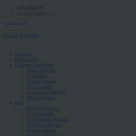
0 543 301 88 81
info@koraypekdemir.av.tr
Randevu ALIN
Anasayfa
Hakkımızda
Faaliyet Alanlarımız
Kamu Hukuku
İş Hukuku
Ticaret Hukuku
Aile Hukuku
İcra ve İflas Hukuku
Miras Hukuku
Blog
Bireysel Başvuru
Ceza Hukuku
Gayrimenkul Hukuku
Tazminat Hukuku
Medeni Hukuk
Borçlar Hukuku