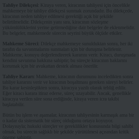
Tahliye Dilekçesi
: Kiraya veren, kiracının tahliyesi için öncelikle
mahkemeye bir tahliye dilekçesi sunmak zorundadır. Bu dilekçede,
kiracının neden tahliye edilmesi gerektiği açık bir şekilde
belirtilmelidir. Dilekçenin yanı sıra, kiracının sözleşme
yükümlülüklerini yerine getirmediğine dair belgeler de eklenmelidir.
Bu belgeler, mahkemede sürecin seyrini büyük ölçüde etkiler.
Mahkeme Süreci
: Dilekçe mahkemeye sunulduktan sonra, her iki
tarafın da savunmalarını sunmaları için bir duruşma belirlenir.
Mahkeme, konuyu değerlendirerek kararını verir. Kiracı, duruşmada
kendini savunma hakkına sahiptir; bu süreçte kiracının haklarını
korumak için bir avukattan destek alması önerilir.
Tahliye Kararı
: Mahkeme, kiracının durumunu inceledikten sonra
tahliye kararını verir ve kiracının boşaltması gereken süreyi belirler.
Bu karar kesinleştikten sonra, kiracıya yazılı olarak tebliğ edilir.
Eğer kiracı karara itiraz ederse, süreç uzayabilir. Ancak, genellikle
kiracıya verilen süre sona erdiğinde, kiraya veren icra takibi
başlatabilir.
Bütün bu işlem ve aşamalar, kiracının tahliyesinin karmaşık ama bir
o kadar da sistematik bir süreç olduğunu ortaya koyuyor.
Dolayısıyla; hukuki süreçler ve gereklilikler konusunda bilgi sahibi
olmak, bu sürecin sağlıklı bir şekilde yürütülmesi açısından kritik
öneme sahiptir.