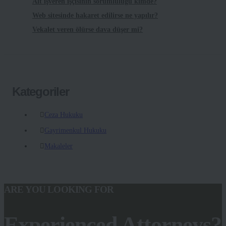
Alt işveren işçisinin sorumluluğu kimde?
Web sitesinde hakaret edilirse ne yapılır?
Vekalet veren ölürse dava düşer mi?
Kategoriler
Ceza Hukuku
Gayrimenkul Hukuku
Makaleler
ARE YOU LOOKING FOR
Experienced Attorneys?