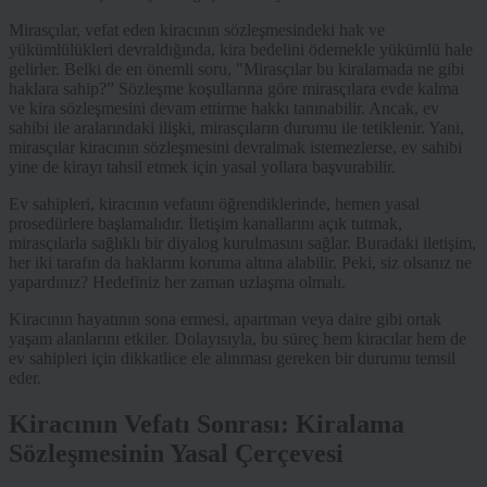
Mirasçılar, vefat eden kiracının sözleşmesindeki hak ve
yükümlülükleri devraldığında, kira bedelini ödemekle yükümlü hale
gelirler. Belki de en önemli soru, "Mirasçılar bu kiralamada ne gibi
haklara sahip?” Sözleşme koşullarına göre mirasçılara evde kalma
ve kira sözleşmesini devam ettirme hakkı tanınabilir. Ancak, ev
sahibi ile aralarındaki ilişki, mirasçıların durumu ile tetiklenir. Yani,
mirasçılar kiracının sözleşmesini devralmak istemezlerse, ev sahibi
yine de kirayı tahsil etmek için yasal yollara başvurabilir.
Ev sahipleri, kiracının vefatını öğrendiklerinde, hemen yasal
prosedürlere başlamalıdır. İletişim kanallarını açık tutmak,
mirasçılarla sağlıklı bir diyalog kurulmasını sağlar. Buradaki iletişim,
her iki tarafın da haklarını koruma altına alabilir. Peki, siz olsanız ne
yapardınız? Hedefiniz her zaman uzlaşma olmalı.
Kiracının hayatının sona ermesi, apartman veya daire gibi ortak
yaşam alanlarını etkiler. Dolayısıyla, bu süreç hem kiracılar hem de
ev sahipleri için dikkatlice ele alınması gereken bir durumu temsil
eder.
Kiracının Vefatı Sonrası: Kiralama
Sözleşmesinin Yasal Çerçevesi