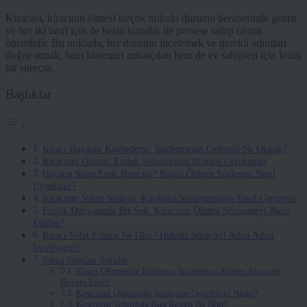
Kısacası, kiracının ölmesi birçok hukuki durumu beraberinde getirir
ve her iki taraf için de kesin kurallar ile prosese sahip olmak
önemlidir. Bu noktada, her durumu incelemek ve gerekli adımları
doğru atmak, hem kiracının mirasçıları hem de ev sahipleri için kritik
bir süreçtir.
Başlıklar
Kiracı Hayatını Kaybederse: Sözleşmenin Geleceği Ne Olacak?
Kiracının Ölümü: Emlak Sahiplerinin Bilmesi Gerekenler
Hayatın Sonu Evde Biter mi? Kiracı Ölünce Sözleşme Nasıl
Uygulanır?
Kiracının Vefatı Sonrası: Kiralama Sözleşmesinin Yasal Çerçevesi
Emlak Dünyasında Bir Şok: Kiracının Ölümü Sözleşmeyi Nasıl
Etkiler?
Kiracı Vefat Edince Ne Olur? Hukuki Süreçleri Adım Adım
İnceliyoruz!
Sıkça Sorulan Sorular
Kiracı Ölümünde Kiralama Sözleşmesi Kimler Arasında
Devam Eder?
Kiracının Ölümünde Sözleşme Geçerliliği Nedir?
Kiracının Vefatında Kira Bedeli Ne Olur?