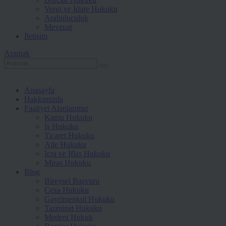
Vergi ve İdare Hukuku
Arabuluculuk
Mevzuat
İletişim
Aramak
Anasayfa
Hakkımızda
Faaliyet Alanlarımız
Kamu Hukuku
İş Hukuku
Ticaret Hukuku
Aile Hukuku
İcra ve İflas Hukuku
Miras Hukuku
Blog
Bireysel Başvuru
Ceza Hukuku
Gayrimenkul Hukuku
Tazminat Hukuku
Medeni Hukuk