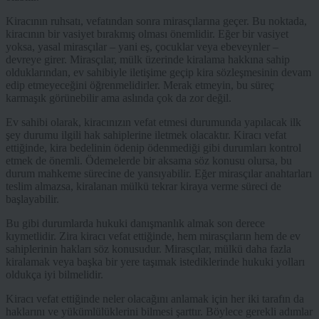
Kiracının ruhsatı, vefatından sonra mirasçılarına geçer. Bu noktada,
kiracının bir vasiyet bırakmış olması önemlidir. Eğer bir vasiyet
yoksa, yasal mirasçılar – yani eş, çocuklar veya ebeveynler –
devreye girer. Mirasçılar, mülk üzerinde kiralama hakkına sahip
olduklarından, ev sahibiyle iletişime geçip kira sözleşmesinin devam
edip etmeyeceğini öğrenmelidirler. Merak etmeyin, bu süreç
karmaşık görünebilir ama aslında çok da zor değil.
Ev sahibi olarak, kiracınızın vefat etmesi durumunda yapılacak ilk
şey durumu ilgili hak sahiplerine iletmek olacaktır. Kiracı vefat
ettiğinde, kira bedelinin ödenip ödenmediği gibi durumları kontrol
etmek de önemli. Ödemelerde bir aksama söz konusu olursa, bu
durum mahkeme sürecine de yansıyabilir. Eğer mirasçılar anahtarları
teslim almazsa, kiralanan mülkü tekrar kiraya verme süreci de
başlayabilir.
Bu gibi durumlarda hukuki danışmanlık almak son derece
kıymetlidir. Zira kiracı vefat ettiğinde, hem mirasçıların hem de ev
sahiplerinin hakları söz konusudur. Mirasçılar, mülkü daha fazla
kiralamak veya başka bir yere taşımak istediklerinde hukuki yolları
oldukça iyi bilmelidir.
Kiracı vefat ettiğinde neler olacağını anlamak için her iki tarafın da
haklarını ve yükümlülüklerini bilmesi şarttır. Böylece gerekli adımlar