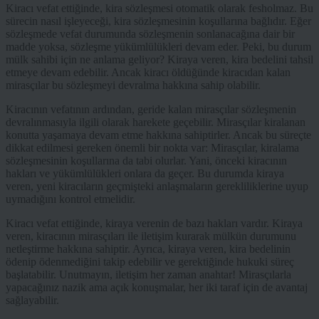
Kiracı vefat ettiğinde, kira sözleşmesi otomatik olarak fesholmaz. Bu
sürecin nasıl işleyeceği, kira sözleşmesinin koşullarına bağlıdır. Eğer
sözleşmede vefat durumunda sözleşmenin sonlanacağına dair bir
madde yoksa, sözleşme yükümlülükleri devam eder. Peki, bu durum
mülk sahibi için ne anlama geliyor? Kiraya veren, kira bedelini tahsil
etmeye devam edebilir. Ancak kiracı öldüğünde kiracıdan kalan
mirasçılar bu sözleşmeyi devralma hakkına sahip olabilir.
Kiracının vefatının ardından, geride kalan mirasçılar sözleşmenin
devralınmasıyla ilgili olarak harekete geçebilir. Mirasçılar kiralanan
konutta yaşamaya devam etme hakkına sahiptirler. Ancak bu süreçte
dikkat edilmesi gereken önemli bir nokta var: Mirasçılar, kiralama
sözleşmesinin koşullarına da tabi olurlar. Yani, önceki kiracının
hakları ve yükümlülükleri onlara da geçer. Bu durumda kiraya
veren, yeni kiracıların geçmişteki anlaşmaların gerekliliklerine uyup
uymadığını kontrol etmelidir.
Kiracı vefat ettiğinde, kiraya verenin de bazı hakları vardır. Kiraya
veren, kiracının mirasçıları ile iletişim kurarak mülkün durumunu
netleştirme hakkına sahiptir. Ayrıca, kiraya veren, kira bedelinin
ödenip ödenmediğini takip edebilir ve gerektiğinde hukuki süreç
başlatabilir. Unutmayın, iletişim her zaman anahtar! Mirasçılarla
yapacağınız nazik ama açık konuşmalar, her iki taraf için de avantaj
sağlayabilir.