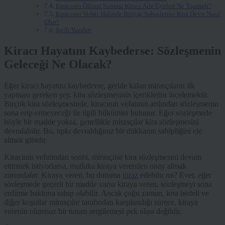
Kiracının Ölümü Sonrası Kiracı Aile Üyeleri Ne Yapmalı?
Kiracının Vefatı Halinde İhtiyaç Sahiplerine Kira Devri Nasıl
Olur?
İlgili Yazılar:
Kiracı Hayatını Kaybederse: Sözleşmenin
Geleceği Ne Olacak?
Eğer kiracı hayatını kaybederse, geride kalan mirasçıların ilk
yapması gereken şey, kira sözleşmesinin içeriklerini incelemektir.
Birçok kira sözleşmesinde, kiracının vefatının ardından sözleşmenin
sona erip ermeyeceği ile ilgili hükümler bulunur. Eğer sözleşmede
böyle bir madde yoksa, genellikle mirasçılar kira sözleşmesini
devralabilir. Bu, tıpkı devraldığınız bir dükkanın sahipliğini ele
almak gibidir.
Kiracının vefatından sonra, mirasçılar kira sözleşmesini devam
ettirmek istiyorlarsa, mutlaka kiraya verenden onay almak
zorundalar. Kiraya veren, bu duruma
itiraz
edebilir mi? Evet, eğer
sözleşmede geçerli bir madde varsa kiraya veren, sözleşmeyi sona
erdirme hakkına sahip olabilir. Ancak çoğu zaman, kira bedeli ve
diğer koşullar mirasçılar tarafından karşılandığı sürece, kiraya
verenin olumsuz bir tutum sergilemesi pek olası değildir.