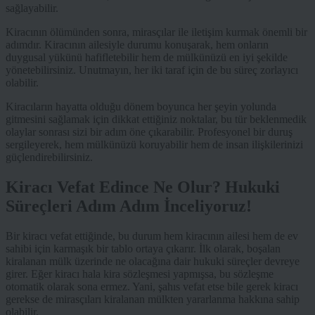
sağlayabilir.
Kiracının ölümünden sonra, mirasçılar ile iletişim kurmak önemli bir
adımdır. Kiracının ailesiyle durumu konuşarak, hem onların
duygusal yükünü hafifletebilir hem de mülkünüzü en iyi şekilde
yönetebilirsiniz. Unutmayın, her iki taraf için de bu süreç zorlayıcı
olabilir.
Kiracıların hayatta olduğu dönem boyunca her şeyin yolunda
gitmesini sağlamak için dikkat ettiğiniz noktalar, bu tür beklenmedik
olaylar sonrası sizi bir adım öne çıkarabilir. Profesyonel bir duruş
sergileyerek, hem mülkünüzü koruyabilir hem de insan ilişkilerinizi
güçlendirebilirsiniz.
Kiracı Vefat Edince Ne Olur? Hukuki
Süreçleri Adım Adım İnceliyoruz!
Bir kiracı vefat ettiğinde, bu durum hem kiracının ailesi hem de ev
sahibi için karmaşık bir tablo ortaya çıkarır. İlk olarak, boşalan
kiralanan mülk üzerinde ne olacağına dair hukuki süreçler devreye
girer. Eğer kiracı hala kira sözleşmesi yapmışsa, bu sözleşme
otomatik olarak sona ermez. Yani, şahıs vefat etse bile gerek kiracı
gerekse de mirasçıları kiralanan mülkten yararlanma hakkına sahip
olabilir.