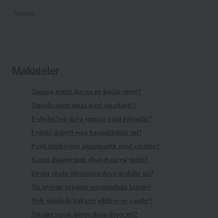
Makaleler
Tanıma tenfiz davası ne kadar sürer?
Tapuda sahte imza nasıl ispatlanır?
E-devlet’ten dava sonucu nasıl öğrenilir?
Evdeki değerli eşya haczedilebilir mi?
Paylı mülkiyette anlaşmazlık nasıl çözülür?
Kamu ihalelerinde şikayet süresi nedir?
Devlet okulu öğretmeni dava açabilir mi?
Alt işveren işçisinin sorumluluğu kimde?
Web sitesinde hakaret edilirse ne yapılır?
Vekalet veren ölürse dava düşer mi?