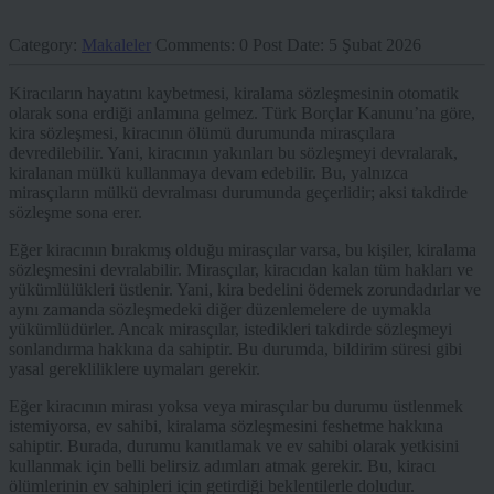
Category:
Makaleler
Comments:
0
Post Date:
5 Şubat 2026
Kiracıların hayatını kaybetmesi, kiralama sözleşmesinin otomatik
olarak sona erdiği anlamına gelmez. Türk Borçlar Kanunu’na göre,
kira sözleşmesi, kiracının ölümü durumunda mirasçılara
devredilebilir. Yani, kiracının yakınları bu sözleşmeyi devralarak,
kiralanan mülkü kullanmaya devam edebilir. Bu, yalnızca
mirasçıların mülkü devralması durumunda geçerlidir; aksi takdirde
sözleşme sona erer.
Eğer kiracının bırakmış olduğu mirasçılar varsa, bu kişiler, kiralama
sözleşmesini devralabilir. Mirasçılar, kiracıdan kalan tüm hakları ve
yükümlülükleri üstlenir. Yani, kira bedelini ödemek zorundadırlar ve
aynı zamanda sözleşmedeki diğer düzenlemelere de uymakla
yükümlüdürler. Ancak mirasçılar, istedikleri takdirde sözleşmeyi
sonlandırma hakkına da sahiptir. Bu durumda, bildirim süresi gibi
yasal gerekliliklere uymaları gerekir.
Eğer kiracının mirası yoksa veya mirasçılar bu durumu üstlenmek
istemiyorsa, ev sahibi, kiralama sözleşmesini feshetme hakkına
sahiptir. Burada, durumu kanıtlamak ve ev sahibi olarak yetkisini
kullanmak için belli belirsiz adımları atmak gerekir. Bu, kiracı
ölümlerinin ev sahipleri için getirdiği beklentilerle doludur.