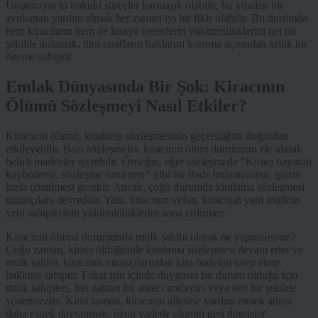
Unutmayın ki hukuki süreçler karmaşık olabilir, bu yüzden bir
avukattan yardım almak her zaman iyi bir fikir olabilir. Bu durumda
hem kiracıların hem de kiraya verenlerin yükümlülüklerini net bir
şekilde anlamak, tüm tarafların haklarını koruma açısından kritik bir
öneme sahiptir.
Emlak Dünyasında Bir Şok: Kiracının
Ölümü Sözleşmeyi Nasıl Etkiler?
Kiracının ölümü, kiralama sözleşmesinin geçerliliğini doğrudan
etkileyebilir. Bazı sözleşmeler, kiracının ölüm durumunu ele alarak
belirli maddeler içerebilir. Örneğin, eğer sözleşmede "Kiracı hayatını
kaybederse, sözleşme sona erer" gibi bir ifade bulunuyorsa, işlerin
hızla çözülmesi gerekir. Ancak, çoğu durumda kiralama sözleşmesi
mirasçılara devredilir. Yani, kiracının vefatı, kiracının yani mülkün
yeni sahiplerinin yükümlülüklerini sona erdirmez.
Kiracının ölümü durumunda mülk sahibi olarak ne yapmalısınız?
Çoğu zaman, kiracı öldüğünde kiralama sözleşmesi devam eder ve
mülk sahibi, kiracının mirasçılarından kira bedelini talep etme
hakkına sahiptir. Fakat işin içinde duygusal bir durum olduğu için
mülk sahipleri, her zaman bu süreci zorlayıcı veya sert bir şekilde
yönetmezler. Kimi zaman, kiracının ailesine yardım etmek adına
daha esnek davranmak, uzun vadede olumlu geri dönüşler