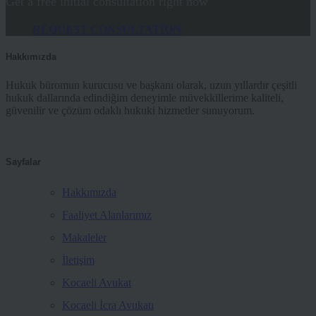
Get a free initial consultation right now
REQUEST CONSULTATION
Hakkımızda
Hukuk büromun kurucusu ve başkanı olarak, uzun yıllardır çeşitli
hukuk dallarında edindiğim deneyimle müvekkillerime kaliteli,
güvenilir ve çözüm odaklı hukuki hizmetler sunuyorum.
Sayfalar
Hakkımızda
Faaliyet Alanlarımız
Makaleler
İletişim
Kocaeli Avukat
Kocaeli İcra Avukatı