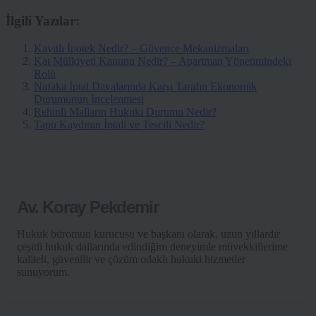
İlgili Yazılar:
Kayıtlı İpotek Nedir? – Güvence Mekanizmaları
Kat Mülkiyeti Kanunu Nedir? – Apartman Yönetimindeki
Rolü
Nafaka İptal Davalarında Karşı Tarafın Ekonomik
Durumunun İncelenmesi
Rehinli Malların Hukuki Durumu Nedir?
Tapu Kaydının İptali ve Tescili Nedir?
Av. Koray Pekdemir
Hukuk büromun kurucusu ve başkanı olarak, uzun yıllardır
çeşitli hukuk dallarında edindiğim deneyimle müvekkillerime
kaliteli, güvenilir ve çözüm odaklı hukuki hizmetler
sunuyorum.