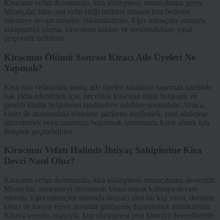
Kiracının vefatı durumunda, kira sözleşmesi, mirasçılarına geçer.
Mirasçılar, kiracının vefat ettiği tarihten itibaren kira bedelini
ödemeye devam etmekle yükümlüdürler. Eğer mirasçılar arasında
anlaşmazlık olursa, kiracıların hakları ve sorumlulukları yasal
çerçevede belirlenir.
Kiracının Ölümü Sonrası Kiracı Aile Üyeleri Ne
Yapmalı?
Kiracının vefatından sonra, aile üyeleri kiralanan taşınmaz üzerinde
hak iddia edebilmek için, öncelikle kiracının ölüm belgesini ve
gerekli kimlik belgelerini landlord/ev sahibine sunmalıdır. Ayrıca,
kiracı ile aralarındaki sözleşme şartlarını incelemek, yeni sözleşme
düzenlemek veya taşınmazı boşaltmak konusunda karar almak için
iletişime geçmelidirler.
Kiracının Vefatı Halinde İhtiyaç Sahiplerine Kira
Devri Nasıl Olur?
Kiracının vefatı durumunda, kira sözleşmesi, mirasçılarına devredilir.
Mirasçılar, sözleşmeyi devralarak kiracı olarak kalmaya devam
edebilir. Eğer mirasçılar arasında ihtiyacı olan bir kişi varsa, durumu
kiracı ile kiraya veren arasında görüşerek düzenlemek mümkündür.
Kiraya verenin onayıyla, kira sözleşmesi yeni kiracıya devredilebilir.