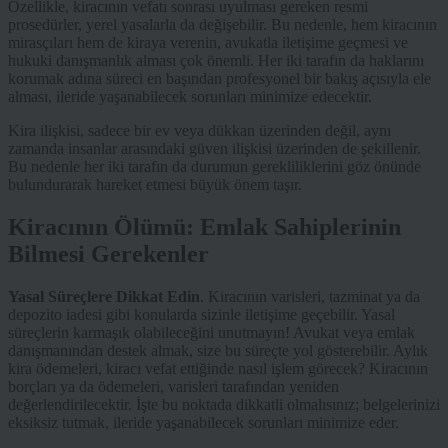
Özellikle, kiracının vefatı sonrası uyulması gereken resmi
prosedürler, yerel yasalarla da değişebilir. Bu nedenle, hem kiracının
mirasçıları hem de kiraya verenin, avukatla iletişime geçmesi ve
hukuki danışmanlık alması çok önemli. Her iki tarafın da haklarını
korumak adına süreci en başından profesyonel bir bakış açısıyla ele
alması, ileride yaşanabilecek sorunları minimize edecektir.
Kira ilişkisi, sadece bir ev veya dükkan üzerinden değil, aynı
zamanda insanlar arasındaki güven ilişkisi üzerinden de şekillenir.
Bu nedenle her iki tarafın da durumun gerekliliklerini göz önünde
bulundurarak hareket etmesi büyük önem taşır.
Kiracının Ölümü: Emlak Sahiplerinin
Bilmesi Gerekenler
Yasal Süreçlere Dikkat Edin
. Kiracının varisleri, tazminat ya da
depozito iadesi gibi konularda sizinle iletişime geçebilir. Yasal
süreçlerin karmaşık olabileceğini unutmayın! Avukat veya emlak
danışmanından destek almak, size bu süreçte yol gösterebilir. Aylık
kira ödemeleri, kiracı vefat ettiğinde nasıl işlem görecek? Kiracının
borçları ya da ödemeleri, varisleri tarafından yeniden
değerlendirilecektir. İşte bu noktada dikkatli olmalısınız; belgelerinizi
eksiksiz tutmak, ileride yaşanabilecek sorunları minimize eder.