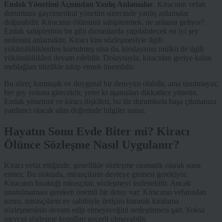
Emlak Yönetimi Açısından Yanlış Anlamalar
. Kiracının vefatı
durumunu gayrimenkul yönetim sürecinde yanlış anlamalar
doğurabilir. Kiracının ölümünü sahiplenmek, ne anlama geliyor?
Emlak sahiplerinin bu gibi durumlarda yapılabilecek en iyi şey
nedenini anlamaktır. Kiracı kira sözleşmesiyle ilgili
yükümlülüklerden kurtulmuş olsa da, kiralayanın mülkü ile ilgili
yükümlülükleri devam edebilir. Dolayısıyla, kiracıdan geriye kalan
meblağları titizlikle takip etmek önemlidir.
Bu süreç karmaşık ve duygusal bir deneyim olabilir, ama unutmayın;
her şey yoluna girecektir, yeter ki aşamaları dikkatlice yönetin.
Emlak yönetimi ve kiracı ilişkileri, bu tür durumlarla başa çıkmanıza
yardımcı olacak altın değerinde bilgiler sunar.
Hayatın Sonu Evde Biter mi? Kiracı
Ölünce Sözleşme Nasıl Uygulanır?
Kiracı vefat ettiğinde, genellikle sözleşme otomatik olarak sona
ermez. Bu noktada, mirasçıların devreye girmesi gerekiyor.
Kiracının bıraktığı mirasçılar, sözleşmeyi üstlenebilir. Ancak
unutulmaması gereken önemli bir detay var: Kiracının vefatından
sonra, mirasçıların ev sahibiyle iletişim kurarak kiralama
sözleşmesinin devam edip etmeyeceğini netleştirmesi şart. Yoksa
mevcut sözleşme koşulları geçerli olmayabilir.