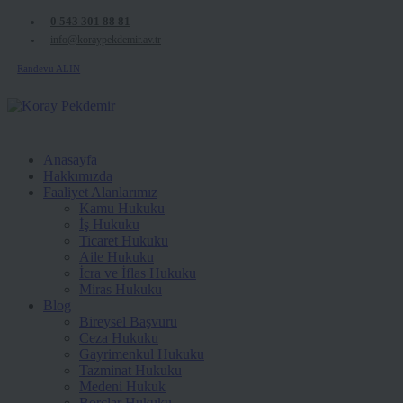
0 543 301 88 81
info@koraypekdemir.av.tr
Randevu ALIN
Anasayfa
Hakkımızda
Faaliyet Alanlarımız
Kamu Hukuku
İş Hukuku
Ticaret Hukuku
Aile Hukuku
İcra ve İflas Hukuku
Miras Hukuku
Blog
Bireysel Başvuru
Ceza Hukuku
Gayrimenkul Hukuku
Tazminat Hukuku
Medeni Hukuk
Borçlar Hukuku