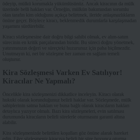
ödeyip, mülkü korumakla yükümlüsünüz. Ancak kiracının da mülk
üzerinde belli hakları var. Örneğin, mülkün bakımından sorumlu
olan tarafın kim olduğunu açıkça belirtmek, ileride anlaşmazlıkların
önüne geçer. Böylece kiracı, beklenmedik durumlarla karşılaşmadan
yaşamını sürdürebilir.
Kiracı sözleşmesine dair doğru bilgi sahibi olmak, ev alım-satım
sürecinin en kritik parçalarından biridir. Bu süreci doğru yönetmek,
yatırımınızın değeri ve süreçteki huzurunuz için paha biçilmezdir.
Unutmayın ki, net bir sözleşme her zaman en sağlam temeli
oluşturur.
Kira Sözleşmesi Varken Ev Satılıyor!
Kiracılar Ne Yapmalı?
Öncelikle kira sözleşmenizi dikkatlice inceleyin. Kiracı olarak
hukuki olarak korunduğunuz belirli haklar var. Sözleşmede, mülk
sahiplerinin satma hakları ve buna bağlı olarak kiracıların hakları
detaylıca yazıyor olmalı. Bazı kira sözleşmeleri, evin satılması
durumunda kiracıların belirli sürelerle oturmasını garanti altına
alabilir.
Kira sözleşmenizde belirtilen koşulları göz önüne alarak hareket
edin. Eğer sözleşmeniz kiracıya belirli bir süre boyunca oturma