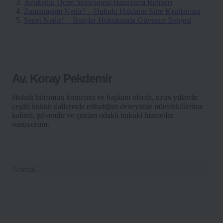
Avukatlık Ücret Sözleşmesi Hazırlama Rehberi
Zamanaşımı Nedir? – Hukuki Hakların Süre Kısıtlaması
Senet Nedir? – Borçlar Hukukunda Güvence Belgesi
Av. Koray Pekdemir
Hukuk büromun kurucusu ve başkanı olarak, uzun yıllardır
çeşitli hukuk dallarında edindiğim deneyimle müvekkillerime
kaliteli, güvenilir ve çözüm odaklı hukuki hizmetler
sunuyorum.