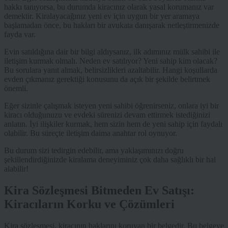
hakkı tanıyorsa, bu durumda kiracınız olarak yasal korumanız var
demektir. Kiralayacağınız yeni ev için uygun bir yer aramaya
başlamadan önce, bu hakları bir avukata danışarak netleştirmenizde
fayda var.
Evin satıldığına dair bir bilgi aldıysanız, ilk adımınız mülk sahibi ile
iletişim kurmak olmalı. Neden ev satılıyor? Yeni sahip kim olacak?
Bu sorulara yanıt almak, belirsizlikleri azaltabilir. Hangi koşullarda
evden çıkmanız gerektiği konusunu da açık bir şekilde belirtmek
önemli.
Eğer sizinle çalışmak isteyen yeni sahibi öğrenirseniz, onlara iyi bir
kiracı olduğunuzu ve evdeki sürenizi devam ettirmek istediğinizi
anlatın. İyi ilişkiler kurmak, hem sizin hem de yeni sahip için faydalı
olabilir. Bu süreçte iletişim daima anahtar rol oynuyor.
Bu durum sizi tedirgin edebilir, ama yaklaşımınızı doğru
şekillendirdiğinizde kiralama deneyiminiz çok daha sağlıklı bir hal
alabilir!
Kira Sözleşmesi Bitmeden Ev Satışı:
Kiracıların Korku ve Çözümleri
Kira sözleşmesi, kiracının haklarını koruyan bir belgedir. Bu belgeye