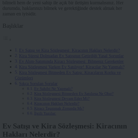
bilmeli hem de yeni sahip ile açık bir iletişim kurmalısınız. Her
durumda, haklarınızı bilmek ve gerektiğinde destek almak her
zaman en iyisidir.
Başlıklar
Ev Satışı ve Kira Sözleşmesi: Kiracının Hakları Nelerdir?
Kira Süresi Dolmadan Ev Satışının Getirdiği Yasal Sorunlar
Ev Alım-Satımında Kiracı Sözleşmesi: Bilmeniz Gerekenler
Kira Sözleşmesi Varken Ev Satılıyor! Kiracılar Ne Yapmalı?
Kira Sözleşmesi Bitmeden Ev Satışı: Kiracıların Korku ve
Çözümleri
Sıkça Sorulan Sorular
Ev Sahibi Ne Yapmalı?
Kira Sözleşmesi Bitmeden Ev Satılırsa Ne Olur?
Kira Sözleşmesi Devam Eder Mi?
Kiracının Hakları Nelerdir?
Kiracı Taşınmak Zorunda Mı?
İlgili Yazılar:
Ev Satışı ve Kira Sözleşmesi: Kiracının
Hakları Nelerdir?