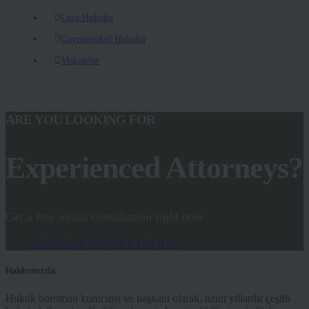
Ceza Hukuku
Gayrimenkul Hukuku
Makaleler
ARE YOU LOOKING FOR
Experienced Attorneys?
Get a free initial consultation right now
REQUEST CONSULTATION
Hakkımızda
Hukuk büromun kurucusu ve başkanı olarak, uzun yıllardır çeşitli