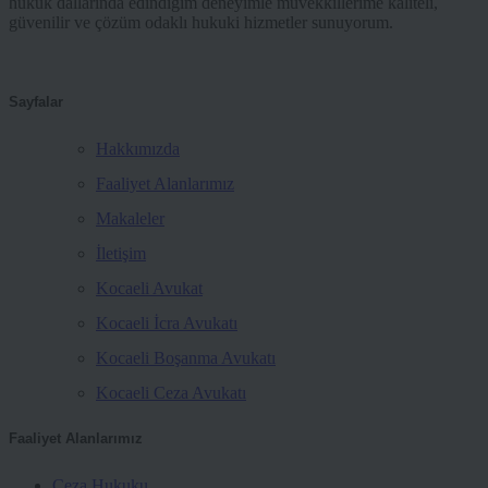
hukuk dallarında edindiğim deneyimle müvekkillerime kaliteli,
güvenilir ve çözüm odaklı hukuki hizmetler sunuyorum.
Sayfalar
Hakkımızda
Faaliyet Alanlarımız
Makaleler
İletişim
Kocaeli Avukat
Kocaeli İcra Avukatı
Kocaeli Boşanma Avukatı
Kocaeli Ceza Avukatı
Faaliyet Alanlarımız
Ceza Hukuku