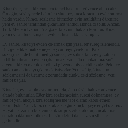
Kira sözleşmesi, kiracının en temel haklarını güvence altına alır.
Örneğin, sözleşmede belirtilen süre boyunca kiracının evde oturma
hakkı vardır. Kiracı, sözleşme bitmeden evin satıldığını öğrenirse,
yeni ev sahibi tarafından çıkartılma tehdidi altında olabilir. Ancak,
Türk Medeni Kanunu’na göre, kiracının hakları korunur. Kiracı,
yeni ev sahibine karşı da evde kalma hakkına sahiptir.
Ev sahibi, kiracıyı evden çıkarmak için yasal bir süreç izlemelidir.
Bu, genellikle mahkemeye başvurmayı gerektirir. Kira
sözleşmesinde belirtilmediği sürece, ev sahibi kiracıyı yazılı bir
bildirim olmadan evden çıkaramaz. Yani, “beni çıkaramazsın”
diyerek kiracı olarak kendinizi güvende hissedebilirsiniz. Peki, ev
satıldı ama kiracıyı çıkarmak istiyorlar. Yeni sahip, kiracının
sözleşmesini değiştirmek zorundadır çünkü eski sözleşme, yeni
sahibi bağlar.
Kiracılar, evin satılması durumunda, daha fazla hak ve güvence
altında bulunurlar. Eğer kira sözleşmesinin süresi dolmamışsa, ev
sahibi yeni alıcıya kira sözleşmesine tabi olarak kabul etmek
zorundadır. Yani, kiracı olarak alacağınız hiçbir şeye engel olamaz.
Hayat her zaman beklenmedik sürprizlerle doludur; ancak kiracı
olarak haklarınızı bilmek, bu sürprizleri daha az stresli hale
getirebilir.