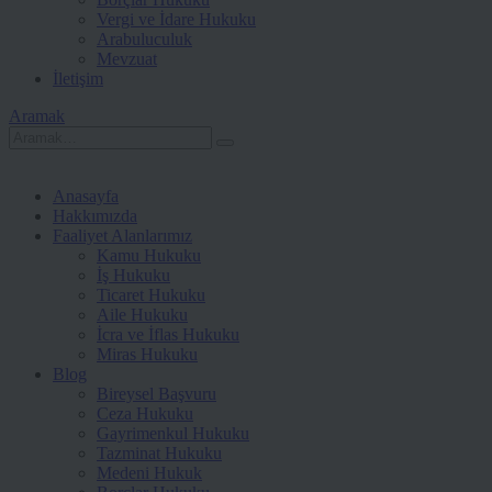
Vergi ve İdare Hukuku
Arabuluculuk
Mevzuat
İletişim
Aramak
Anasayfa
Hakkımızda
Faaliyet Alanlarımız
Kamu Hukuku
İş Hukuku
Ticaret Hukuku
Aile Hukuku
İcra ve İflas Hukuku
Miras Hukuku
Blog
Bireysel Başvuru
Ceza Hukuku
Gayrimenkul Hukuku
Tazminat Hukuku
Medeni Hukuk