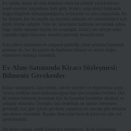
Ev sahibi, kiracı ile olan ilişkisini etkili bir şekilde yönetemezse,
yasal sorunlar kaçınılmaz hale gelir. Kiracı, satış süreci hakkında
doğru bilgilerle donatılmadığında, belirsizlik ve stres yaşayabilir. İyi
bir iletişim, her iki tarafın da durumu anlaması ve yönetebilmesi için
kritik öneme sahiptir. Yine de, kiracıların haklarını savunmak adına
bilgi sahibi olmaları büyük bir avantajdır. Kiracı, bu süreçte neler
yapabileceğini biliyorsa, kendini güvende hissedecektir.
Kira süresi dolmadan ev satışının getirdiği yasal sorunlar karmaşık
görünse de, her iki tarafın da haklarını bilmesi ve süreci doğru
yönetmesi oldukça önemlidir.
Ev Alım-Satımında Kiracı Sözleşmesi:
Bilmeniz Gerekenler
Kiracı sözleşmesi, kira bedeli, ödeme süreleri ve depozitoyu içerir.
Ayrıca mülkün nasıl kullanılacağına dair tüm koşulları belirler. Her
iki tarafın haklarını korumak için bu kısımlar kesinlikle eksiksiz ve
anlaşılır olmalıdır. Örneğin, kira bedelinin ne zaman ödenmesi
gerektiği; kaç gün içinde gecikme yaşanırsa ne olacağı gibi detaylar
son derece önemlidir. Bunlar, hem sizin hem de kiracınız için yol
göstermelidir.
Bir kiracı olarak çeşitli haklarınız bulunuyor. Aylık kiralarınızı