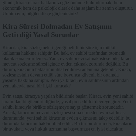
Şimdi, kiracı olarak haklarınızı göz önünde bulundurmak, hem
ekonomik hem de psikolojik olarak daha sağlam bir zemin oluşturur.
Unutmayın, bilgilendikçe güçlenirsiniz!
Kira Süresi Dolmadan Ev Satışının
Getirdiği Yasal Sorunlar
Kiracılar, kira sözleşmeleri gereği belirli bir süre için mülkü
kullanma hakkına sahiptir. Bu hak, ev sahibi tarafından otomatik
olarak sona erdirilemez. Yani, ev sahibi evi satmak istese bile, kiracı
mevcut sözleşme süresi içinde evden çıkmak zorunda değildir. Bu
durum, kiracının haklarının ihlal edilmesi anlamına gelebilir. Kiracı,
sözleşmesinin devam ettiği süre boyunca güvenli bir ortamda
yaşama hakkına sahiptir. Peki ya kiracı, evin satılmasının ardından
yeni alıcıyla nasıl bir ilişki kuracak?
Evin satışı, kiracıya yapılan bildirimle başlar. Kiracı, evin yeni sahibi
tarafından bilgilendirildiğinde, yasal prosedürler devreye girer. Yeni
sahibi kiracıyla birlikte sözleşmeye saygı göstermek zorundadır.
Ancak, kiracının mevcut sözleşmesi sona ermeden evin satılması
durumunda, yeni sahibi kiracının evden çıkmasını talep edebilir; bu
durumda kiracının hakları ihlal edilir. Bu tür bir durumda, kiracıların
bir avukata veya hukuk uzmanına başvurması en iyisi olacaktır.