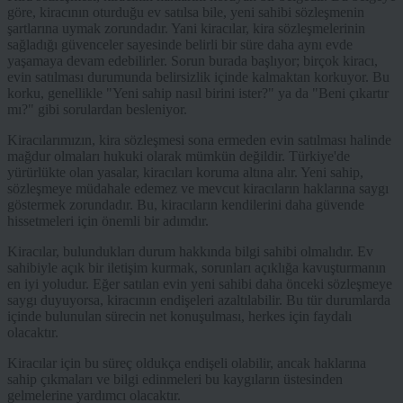
göre, kiracının oturduğu ev satılsa bile, yeni sahibi sözleşmenin
şartlarına uymak zorundadır. Yani kiracılar, kira sözleşmelerinin
sağladığı güvenceler sayesinde belirli bir süre daha aynı evde
yaşamaya devam edebilirler. Sorun burada başlıyor; birçok kiracı,
evin satılması durumunda belirsizlik içinde kalmaktan korkuyor. Bu
korku, genellikle "Yeni sahip nasıl birini ister?" ya da "Beni çıkartır
mı?" gibi sorulardan besleniyor.
Kiracılarımızın, kira sözleşmesi sona ermeden evin satılması halinde
mağdur olmaları hukuki olarak mümkün değildir. Türkiye'de
yürürlükte olan yasalar, kiracıları koruma altına alır. Yeni sahip,
sözleşmeye müdahale edemez ve mevcut kiracıların haklarına saygı
göstermek zorundadır. Bu, kiracıların kendilerini daha güvende
hissetmeleri için önemli bir adımdır.
Kiracılar, bulundukları durum hakkında bilgi sahibi olmalıdır. Ev
sahibiyle açık bir iletişim kurmak, sorunları açıklığa kavuşturmanın
en iyi yoludur. Eğer satılan evin yeni sahibi daha önceki sözleşmeye
saygı duyuyorsa, kiracının endişeleri azaltılabilir. Bu tür durumlarda
içinde bulunulan sürecin net konuşulması, herkes için faydalı
olacaktır.
Kiracılar için bu süreç oldukça endişeli olabilir, ancak haklarına
sahip çıkmaları ve bilgi edinmeleri bu kaygıların üstesinden
gelmelerine yardımcı olacaktır.