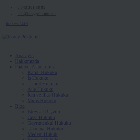
0 543 301 88 81
info@koraypekdemir.av.tr
Randevu ALIN
Anasayfa
Hakkımızda
Faaliyet Alanlarımız
Kamu Hukuku
İş Hukuku
Ticaret Hukuku
Aile Hukuku
İcra ve İflas Hukuku
Miras Hukuku
Blog
Bireysel Başvuru
Ceza Hukuku
Gayrimenkul Hukuku
Tazminat Hukuku
Medeni Hukuk
Borçlar Hukuku