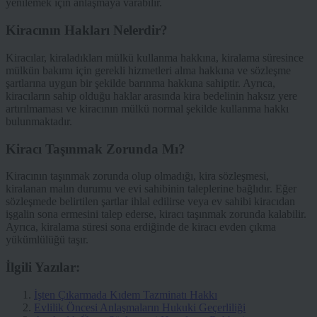
yenilemek için anlaşmaya varabilir.
Kiracının Hakları Nelerdir?
Kiracılar, kiraladıkları mülkü kullanma hakkına, kiralama süresince
mülkün bakımı için gerekli hizmetleri alma hakkına ve sözleşme
şartlarına uygun bir şekilde barınma hakkına sahiptir. Ayrıca,
kiracıların sahip olduğu haklar arasında kira bedelinin haksız yere
artırılmaması ve kiracının mülkü normal şekilde kullanma hakkı
bulunmaktadır.
Kiracı Taşınmak Zorunda Mı?
Kiracının taşınmak zorunda olup olmadığı, kira sözleşmesi,
kiralanan malın durumu ve evi sahibinin taleplerine bağlıdır. Eğer
sözleşmede belirtilen şartlar ihlal edilirse veya ev sahibi kiracıdan
işgalin sona ermesini talep ederse, kiracı taşınmak zorunda kalabilir.
Ayrıca, kiralama süresi sona erdiğinde de kiracı evden çıkma
yükümlülüğü taşır.
İlgili Yazılar:
İşten Çıkarmada Kıdem Tazminatı Hakkı
Evlilik Öncesi Anlaşmaların Hukuki Geçerliliği