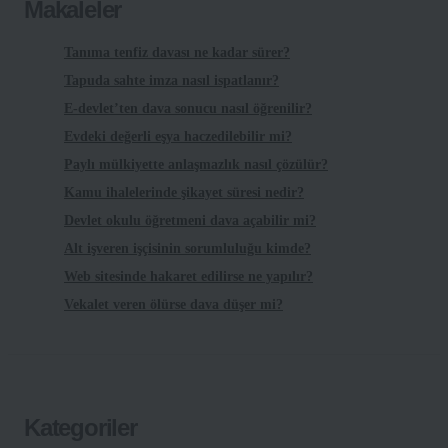
Makaleler
Tanıma tenfiz davası ne kadar sürer?
Tapuda sahte imza nasıl ispatlanır?
E-devlet’ten dava sonucu nasıl öğrenilir?
Evdeki değerli eşya haczedilebilir mi?
Paylı mülkiyette anlaşmazlık nasıl çözülür?
Kamu ihalelerinde şikayet süresi nedir?
Devlet okulu öğretmeni dava açabilir mi?
Alt işveren işçisinin sorumluluğu kimde?
Web sitesinde hakaret edilirse ne yapılır?
Vekalet veren ölürse dava düşer mi?
Kategoriler