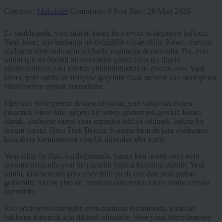
Category:
Makaleler
Comments:
0
Post Date:
29 Mart 2026
Ev satıldığında, yeni sahibi, kiracı ile mevcut sözleşmeye bağlıdır.
Yani, kiracı için herhangi bir değişiklik olmayabilir. Kiracı, mevcut
sözleşme sürecinde aynı şartlarda yaşamaya devam eder. Bu, yeni
sahibi için de önemli bir durumdur çünkü kiracıya ilişkin
yükümlülükler, eski sahibin yükümlülükleri ile devam eder. Yani
kiracı, yeni sahibi ile iletişime geçebilir fakat mevcut kira sözleşmesi
hükümlerine uymak zorundadır.
Eğer kira sözleşmeniz devam ediyorsa, yeni sahip sizi evden
çıkarmak istese bile, geçerli bir sebep göstermesi gerekir. Kiracı
olarak, sözleşme süresi sona ermeden tahliye edilmek, haksız bir
durum yaratır. Hem Türk Borçlar Kanunu hem de kira sözleşmesi,
kiracıların korunmasına yönelik düzenlemeler içerir.
Yeni sahip ile ilişki kurduğunuzda, bazen kira bedeli veya evin
durumu hakkında yeni bir pazarlık yapma fırsatınız olabilir. Yeni
sahibi, kira bedelini güncelleyebilir ya da eve dair yeni şartlar
getirebilir. Ancak yine de, bunların tamamının kiracı lehine olması
önemlidir.
Kira sözleşmesi bitmeden evin satılması durumunda, kiracılar
haklarını korumak için dikkatli olmalıdır. Hem yasal düzenlemeleri