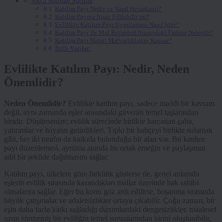
Sıkça Sorulan Sorular
Katılım Payı Nedir ve Nasıl Hesaplanır?
Katılım Payına İtiraz Edilebilir mi?
Evlilikte Katılım Payı Uygulaması Nasıl İşler?
Katılım Payı ile Mal Rejimleri Arasındaki Farklar Nelerdir?
Katılım Payı Hangi Malvarlıklarını Kapsar?
İlgili Yazılar:
Evlilikte Katılım Payı: Nedir, Neden
Önemlidir?
Neden Önemlidir?
Evlilikte katılım payı, sadece maddi bir kavram
değil, aynı zamanda eşler arasındaki güvenin temel taşlarından
biridir. Düşünsenize; evlilik sürecinde birlikte harcanan çaba,
yatırımlar ve hayatın getirdikleri. Tıpkı bir bahçeyi birlikte sulamak
gibi, her iki tarafın da katkıda bulunduğu bir alan var. Bu katılım
payı düzenlemesi, ayrılma anında bu ortak emeğin ve paylaşımın
adil bir şekilde dağılmasını sağlar.
Katılım payı, ülkelere göre farklılık gösterse de, genel anlamda
eşlerin evlilik sırasında kazandıkları mallar üzerinde hak sahibi
olmalarını sağlar. Eğer bu konu göz ardı edilirse, boşanma sırasında
büyük çatışmalar ve adaletsizlikler ortaya çıkabilir. Çoğu zaman, bir
eşin daha fazla katkı sağladığı durumlardaki dengesizlikler, maalesef
uzun sürmemiş bir evliliğin temel sorunlarından birini oluşturabilir.