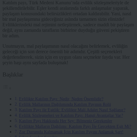
Katılım payı, Türk Medeni Kanunu’nda evlilik sözleşmeleriyle de
şekillendirilebilir. Eşler kendi aralarında farklı anlaşmalar yaparak,
paylaşım konusundaki belirsizlikleri ortadan kaldırabilir. Yani, nasıl
bir mal paylaşımına gideceğiniz aslında tamamen sizin elinizde!
Evliliklerindeki mal rejimini netleştirmek, sadece maddi bir paylaşım
değil, aynı zamanda tarafların birbirine duyduğu güveni pekiştiren
bir adım.
Unutmayın, mal paylaşımının nasıl olacağını belirlemek, evliliğin
geleceği için son derece önemli bir adımdır. Çeşitli seçenekleri
değerlendirerek, sizin için en uygun olanı seçmekte fayda var. Her
şeyin başı aynı sayfada buluşmak!
Başlıklar
Evlilikte Katılım Payı: Nedir, Neden Önemlidir?
Evlilik Mallarının Dağılımında Katılım Payının Rolü
Katılım Payı ile Eşitlik: Evlilikte Mali Adalet Nasıl Sağlanır?
Evlilik Sözleşmeleri ve Katılım Payı: Hangi Avantajlar Var?
Katılım Payı Hakkında Her Şey: Bilmeniz Gerekenler
Evlilikte Malların Dağılımı: Katılım Payı İle Gerçekten Eşit Mi?
Zor Durumda Kalmamak İçin Katılım Payını Anlamak Şart!