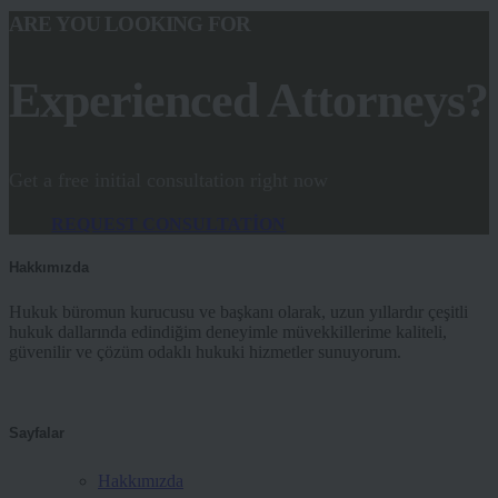
ARE YOU LOOKING FOR
Experienced Attorneys?
Get a free initial consultation right now
REQUEST CONSULTATION
Hakkımızda
Hukuk büromun kurucusu ve başkanı olarak, uzun yıllardır çeşitli
hukuk dallarında edindiğim deneyimle müvekkillerime kaliteli,
güvenilir ve çözüm odaklı hukuki hizmetler sunuyorum.
Sayfalar
Hakkımızda