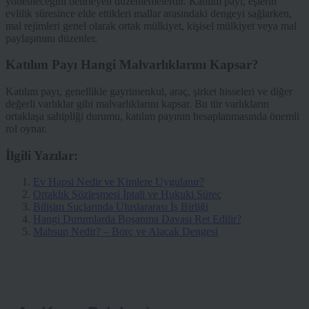
yönetileceğini belirleyen düzenlemelerdir. Katılım payı, eşlerin
evlilik süresince elde ettikleri mallar arasındaki dengeyi sağlarken,
mal rejimleri genel olarak ortak mülkiyet, kişisel mülkiyet veya mal
paylaşımını düzenler.
Katılım Payı Hangi Malvarlıklarını Kapsar?
Katılım payı, genellikle gayrimenkul, araç, şirket hisseleri ve diğer
değerli varlıklar gibi malvarlıklarını kapsar. Bu tür varlıkların
ortaklaşa sahipliği durumu, katılım payının hesaplanmasında önemli
rol oynar.
İlgili Yazılar:
Ev Hapsi Nedir ve Kimlere Uygulanır?
Ortaklık Sözleşmesi İptali ve Hukuki Süreç
Bilişim Suçlarında Uluslararası İş Birliği
Hangi Durumlarda Boşanma Davası Ret Edilir?
Mahsup Nedir? – Borç ve Alacak Dengesi