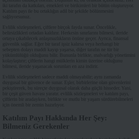
iki tarafın da katkıları, emekleri ve birikimleri bir bütün oluşturuyor.
Katılım payı ile bu ortaklığın adil bir şekilde bölünmesini
sağlıyorsunuz.
Evlilik sözleşmeleri, çiftlere birçok fayda sunar. Öncelikle,
belirsizlikleri ortadan kaldırır. Herkesin sınırlarını bilmesi, ileride
ortaya çıkabilecek anlaşmazlıkların önüne geçer. Ayrıca, finansal
güvenlik sağlar. Eğer bir taraf işsiz kalırsa veya herhangi bir
sebepten dolayı maddi kayıp yaşarsa, diğer tarafın ne tür bir
yükümlülüğü olduğunu bilir. Bununla birlikte, malvarlığı yönetimini
kolaylaştırır; çiftlerin hangi mülklerin kimin üzerine olduğunu
bilmesi, ileride yaşanacak sorunları en aza indirir.
Evlilik sözleşmeleri sadece maddi olmayabilir; aynı zamanda
duygusal bir güvence de sunar. Eşler, birbirlerine olan güvenlerini
pekiştirerek, bu süreçte duygusal olarak daha güçlü hisseder. Yani,
bir çeşit güven havası yaratır. evlilik sözleşmeleri ve katılım payı,
çiftlerin bir aradayken, birlikte ve mutlu bir yaşam sürdürebilmeleri
için önemli bir zemin hazırlıyor.
Katılım Payı Hakkında Her Şey:
Bilmeniz Gerekenler