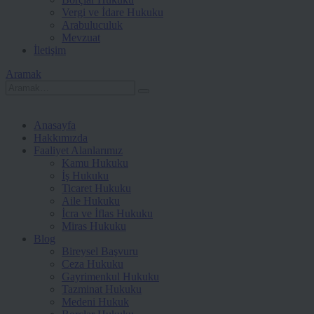
Vergi ve İdare Hukuku
Arabuluculuk
Mevzuat
İletişim
Aramak
Anasayfa
Hakkımızda
Faaliyet Alanlarımız
Kamu Hukuku
İş Hukuku
Ticaret Hukuku
Aile Hukuku
İcra ve İflas Hukuku
Miras Hukuku
Blog
Bireysel Başvuru
Ceza Hukuku
Gayrimenkul Hukuku
Tazminat Hukuku
Medeni Hukuk