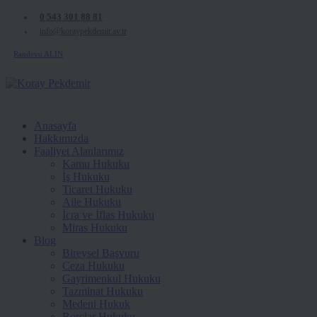
0 543 301 88 81
info@koraypekdemir.av.tr
Randevu ALIN
Anasayfa
Hakkımızda
Faaliyet Alanlarımız
Kamu Hukuku
İş Hukuku
Ticaret Hukuku
Aile Hukuku
İcra ve İflas Hukuku
Miras Hukuku
Blog
Bireysel Başvuru
Ceza Hukuku
Gayrimenkul Hukuku
Tazminat Hukuku
Medeni Hukuk
Borçlar Hukuku