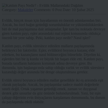
Category:
Makaleler
Comments:
0
Post Date:
10 Şubat 2025
Evlilik, birçok insan için hayatlarının en önemli adımlarından biri.
Ancak, bu özel bağın getirdiği sorumluluklar ve yükümlülüklerden
biri de mal paylaşımına dair anlaşmalar. İşte tam bu noktada devreye
giren katılım payı, eşler arasındaki mal rejimi konusunda oldukça
önemli bir yere sahip. Peki, katılım payı nedir? Nasıl işler?
Katılım payı, evlilik süresince edinilen malların paylaşımında
belirleyici bir faktördür. Eşler, evlilikleri boyunca kazanç elde
ederken, bu kazançların nasıl bölüneceğini bilmelidir. Diyelim ki,
eşlerden biri bir iş kurdu ve büyük bir başarı elde etti. Katılım payı,
burada tarafların haklarını korumak adına devreye girer. Bu
durumda, işin başlangıcında sahip olduğu varlık ve evlilik süresince
kazandığı değer arasında bir denge oluşturulması gerekir.
Evlilik süresi boyunca edinilen mallar genellikle iki eş arasında eşit
olarak paylaşılır. Ancak, bu paylaşımlar sadece maddi değerlerle
sınırlı değil. Ortak yaşamın getirdiği emek, zaman ve duygusal
destek gibi unsurlar da göz önünde bulundurulmalı. Yani, bir eşin
çalışıp diğerinin evin ihtiyaçlarını karşılaması durumunda, bu durum
da paylaşımda etkili olabilir.