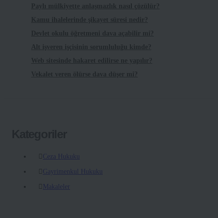
Paylı mülkiyette anlaşmazlık nasıl çözülür?
Kamu ihalelerinde şikayet süresi nedir?
Devlet okulu öğretmeni dava açabilir mi?
Alt işveren işçisinin sorumluluğu kimde?
Web sitesinde hakaret edilirse ne yapılır?
Vekalet veren ölürse dava düşer mi?
Kategoriler
Ceza Hukuku
Gayrimenkul Hukuku
Makaleler