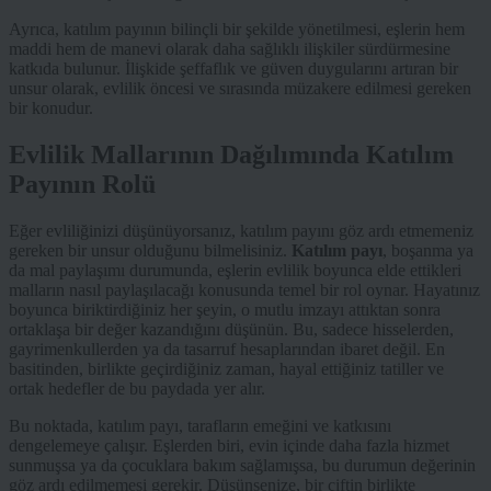
Ayrıca, katılım payının bilinçli bir şekilde yönetilmesi, eşlerin hem
maddi hem de manevi olarak daha sağlıklı ilişkiler sürdürmesine
katkıda bulunur. İlişkide şeffaflık ve güven duygularını artıran bir
unsur olarak, evlilik öncesi ve sırasında müzakere edilmesi gereken
bir konudur.
Evlilik Mallarının Dağılımında Katılım
Payının Rolü
Eğer evliliğinizi düşünüyorsanız, katılım payını göz ardı etmemeniz
gereken bir unsur olduğunu bilmelisiniz.
Katılım payı
, boşanma ya
da mal paylaşımı durumunda, eşlerin evlilik boyunca elde ettikleri
malların nasıl paylaşılacağı konusunda temel bir rol oynar. Hayatınız
boyunca biriktirdiğiniz her şeyin, o mutlu imzayı attıktan sonra
ortaklaşa bir değer kazandığını düşünün. Bu, sadece hisselerden,
gayrimenkullerden ya da tasarruf hesaplarından ibaret değil. En
basitinden, birlikte geçirdiğiniz zaman, hayal ettiğiniz tatiller ve
ortak hedefler de bu paydada yer alır.
Bu noktada, katılım payı, tarafların emeğini ve katkısını
dengelemeye çalışır. Eşlerden biri, evin içinde daha fazla hizmet
sunmuşsa ya da çocuklara bakım sağlamışsa, bu durumun değerinin
göz ardı edilmemesi gerekir. Düşünsenize, bir çiftin birlikte