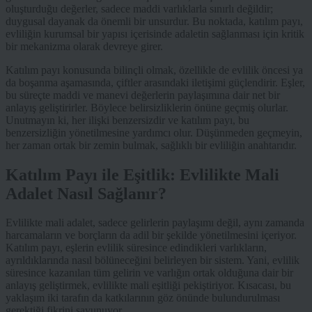
oluşturduğu değerler, sadece maddi varlıklarla sınırlı değildir;
duygusal dayanak da önemli bir unsurdur. Bu noktada, katılım payı,
evliliğin kurumsal bir yapısı içerisinde adaletin sağlanması için kritik
bir mekanizma olarak devreye girer.
Katılım payı konusunda bilinçli olmak, özellikle de evlilik öncesi ya
da boşanma aşamasında, çiftler arasındaki iletişimi güçlendirir. Eşler,
bu süreçte maddi ve manevi değerlerin paylaşımına dair net bir
anlayış geliştirirler. Böylece belirsizliklerin önüne geçmiş olurlar.
Unutmayın ki, her ilişki benzersizdir ve katılım payı, bu
benzersizliğin yönetilmesine yardımcı olur. Düşünmeden geçmeyin,
her zaman ortak bir zemin bulmak, sağlıklı bir evliliğin anahtarıdır.
Katılım Payı ile Eşitlik: Evlilikte Mali
Adalet Nasıl Sağlanır?
Evlilikte mali adalet, sadece gelirlerin paylaşımı değil, aynı zamanda
harcamaların ve borçların da adil bir şekilde yönetilmesini içeriyor.
Katılım payı, eşlerin evlilik süresince edindikleri varlıkların,
ayrıldıklarında nasıl bölüneceğini belirleyen bir sistem. Yani, evlilik
süresince kazanılan tüm gelirin ve varlığın ortak olduğuna dair bir
anlayış geliştirmek, evlilikte mali eşitliği pekiştiriyor. Kısacası, bu
yaklaşım iki tarafın da katkılarının göz önünde bulundurulması
gerektiği fikrini savunuyor.