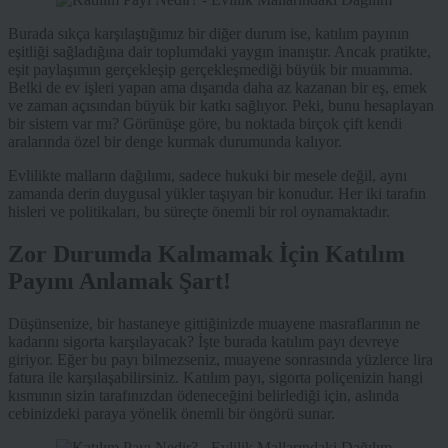
Burada sıkça karşılaştığımız bir diğer durum ise, katılım payının
eşitliği sağladığına dair toplumdaki yaygın inanıştır. Ancak pratikte,
eşit paylaşımın gerçekleşip gerçekleşmediği büyük bir muamma.
Belki de ev işleri yapan ama dışarıda daha az kazanan bir eş, emek
ve zaman açısından büyük bir katkı sağlıyor. Peki, bunu hesaplayan
bir sistem var mı? Görünüşe göre, bu noktada birçok çift kendi
aralarında özel bir denge kurmak durumunda kalıyor.
Evlilikte malların dağılımı, sadece hukuki bir mesele değil, aynı
zamanda derin duygusal yükler taşıyan bir konudur. Her iki tarafın
hisleri ve politikaları, bu süreçte önemli bir rol oynamaktadır.
Zor Durumda Kalmamak İçin Katılım
Payını Anlamak Şart!
Düşünsenize, bir hastaneye gittiğinizde muayene masraflarının ne
kadarını sigorta karşılayacak? İşte burada katılım payı devreye
giriyor. Eğer bu payı bilmezseniz, muayene sonrasında yüzlerce lira
fatura ile karşılaşabilirsiniz. Katılım payı, sigorta poliçenizin hangi
kısmının sizin tarafınızdan ödeneceğini belirlediği için, aslında
cebinizdeki paraya yönelik önemli bir öngörü sunar.