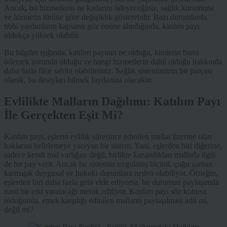
Ancak, bu hizmetlerin ne kadarını ödeyeceğiniz, sağlık kurumuna
ve hizmetin türüne göre değişiklik gösterebilir. Bazı durumlarda,
tıbbi yardımların kapsamı göz önüne alındığında, katılım payı
oldukça yüksek olabilir.
Bu bilgiler ışığında, katılım payının ne olduğu, kimlerin bunu
ödemek zorunda olduğu ve hangi hizmetlerin dahil olduğu hakkında
daha fazla fikir sahibi olabilirsiniz. Sağlık sistemimizin bir parçası
olarak, bu detayları bilmek faydanıza olacaktır.
Evlilikte Malların Dağılımı: Katılım Payı
İle Gerçekten Eşit Mi?
Katılım payı, eşlerin evlilik süresince edinilen mallar üzerine olan
haklarını belirlemeye yarayan bir sistem. Yani, eşlerden biri diğerine,
sadece kendi mal varlığını değil, birlikte kazandıkları mallarla ilgili
de bir pay verir. Ancak bu sistemin uygulanış biçimi, çoğu zaman
karmaşık duygusal ve hukuki durumlara neden olabiliyor. Örneğin,
eşlerden biri daha fazla gelir elde ediyorsa, bu durumun paylaşımda
nasıl bir etki yaratacağı merak ediliyor. Katılım payı söz konusu
olduğunda, emek karşılığı edinilen malların paylaşılması adil mi,
değil mi?