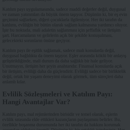
Katılım payı uygulamasında, sadece maddi değerler değil, duygusal
ve zaman yatırımları da büyük önem taşıyor. Düşünün ki, bir eş evin
geçimini sağlarken, diğeri çocuklarla ilgileniyor. Her iki tarafın da
katılımı, evliliğin bir bütün olarak sağlam kalmasına yardımcı oluyor.
İşte bu noktada, mali adaletin sağlanması için şeffaflık ve iletişim
şart. Harcamaların ve gelirlerin açık bir şekilde konuşulması,
gelecekteki sorunların önüne geçiyor.
Katılım payı ile eşitlik sağlamak, sadece mali konularda değil,
duygusal bağlılıkta da önem taşıyor. Eşler arasında köklü bir anlayış
geliştirildiğinde, mali durum da daha sağlıklı bir hale geliyor.
Unutmayın, iletişim her şeyin anahtarıdır. Finansal konularda açık
bir iletişim, evliliği daha da güçlendirir. Evliliği sadece bir birliktelik
değil, ortak bir yaşam deneyimi olarak görmek, tüm süreçleri daha
anlamlı kılar.
Evlilik Sözleşmeleri ve Katılım Payı:
Hangi Avantajlar Var?
Katılım payı, mal rejimlerinden birisidir ve temel olarak, eşlerin
evlilik sırasında elde ettikleri kazançların paylaşımını belirler. Bu,
özellikle boşanma durumunda her iki tarafın da hakkını korumak
açısından oldukça önemli. Düşünün ki, bir ortaklık içindesiniz. Her