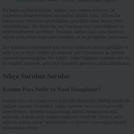
Bir başka açıdan bakarsak, katılım payı; sigorta poliçeniz ile
risklerinizi dengelemekteki bir anahtar gibidir. Yani, yüksek bir
katılım payı ödemeniz gerektiğinde, genellikle daha düşük prim
ödeyebilirsiniz. Bu durumda, neyi kazanıp neyi kaybettiğinizi iyi
değerlendirmeniz gerekiyor. Kısacası, katılım payı aynı zamanda
sigorta poliçenizin kapsamını daraltma ya da genişletme şansı sunar.
Zor durumlara düşmemek için, bu kavramın ne anlama geldiğini ve
sizin için ne ifade ettiğini iyi anlamak şart! Unutmayın ki, günlük
yaşamda karşılaştığımız her zorluk, doğru bilgilerle aşılabilir. Siz de
bu bilgileri edinerek, gelecekte kendinizi güvence altına alabilirsiniz.
Sıkça Sorulan Sorular
Katılım Payı Nedir ve Nasıl Hesaplanır?
Katılım payı, bir hizmet veya ürün için tüketicinin ödediği belirli bir
maliyet oranıdır. Genellikle sağlık sigortası veya sosyal güvenlik
sistemlerinde, devletin karşılamadığı kısmın hesaplanmasında
kullanılır. Katılım payı, toplam maliyetin belirli bir yüzdesi veya
sabit bir miktar olarak belirlenebilir ve hastane veya sağlık hizmeti
sunucusuna ödenir.