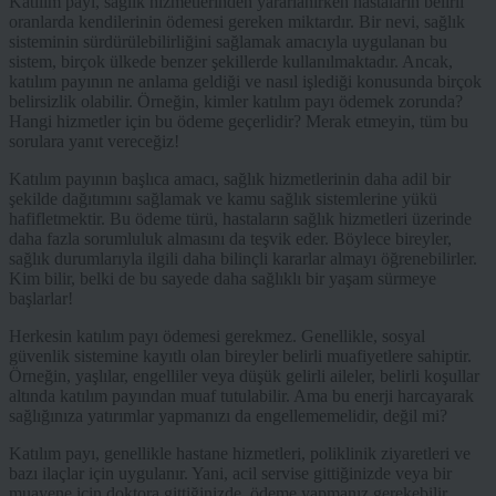
Katılım payı, sağlık hizmetlerinden yararlanırken hastaların belirli
oranlarda kendilerinin ödemesi gereken miktardır. Bir nevi, sağlık
sisteminin sürdürülebilirliğini sağlamak amacıyla uygulanan bu
sistem, birçok ülkede benzer şekillerde kullanılmaktadır. Ancak,
katılım payının ne anlama geldiği ve nasıl işlediği konusunda birçok
belirsizlik olabilir. Örneğin, kimler katılım payı ödemek zorunda?
Hangi hizmetler için bu ödeme geçerlidir? Merak etmeyin, tüm bu
sorulara yanıt vereceğiz!
Katılım payının başlıca amacı, sağlık hizmetlerinin daha adil bir
şekilde dağıtımını sağlamak ve kamu sağlık sistemlerine yükü
hafifletmektir. Bu ödeme türü, hastaların sağlık hizmetleri üzerinde
daha fazla sorumluluk almasını da teşvik eder. Böylece bireyler,
sağlık durumlarıyla ilgili daha bilinçli kararlar almayı öğrenebilirler.
Kim bilir, belki de bu sayede daha sağlıklı bir yaşam sürmeye
başlarlar!
Herkesin katılım payı ödemesi gerekmez. Genellikle, sosyal
güvenlik sistemine kayıtlı olan bireyler belirli muafiyetlere sahiptir.
Örneğin, yaşlılar, engelliler veya düşük gelirli aileler, belirli koşullar
altında katılım payından muaf tutulabilir. Ama bu enerji harcayarak
sağlığınıza yatırımlar yapmanızı da engellememelidir, değil mi?
Katılım payı, genellikle hastane hizmetleri, poliklinik ziyaretleri ve
bazı ilaçlar için uygulanır. Yani, acil servise gittiğinizde veya bir
muayene için doktora gittiğinizde, ödeme yapmanız gerekebilir.