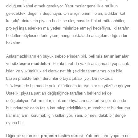
olduğunu kabul etmek gerekiyor. Yatırımcılar genellikle mülkün
gelecekteki değerini düşünüyor. Onlar için önemli olan, aldıkları kat
karşılığı dairelerin piyasa bedeline ulaşmasıdır. Fakat müteahhitler,
projeyi inşa ederken maliyetleri minimize etmeyi hedefliyor. İki tarafın
hedefleri böylesine farklıyken, hangi noktalarda anlaşılamadığına bir
bakalım.
Anlaşmazlıkların en büyük sebeplerinden biri,
belirsiz tanımlamalar
ve
sözleşme maddeleri
. Her iki taraf da yazılı anlaşmada yapılacak
işleri ve yükümlülükleri olarak net bir şekilde tanımlamış olsa bile,
bazen pratikte farklı durumlar ortaya çıkabiliyor. Bu noktada
“sözleşmede bu madde yoktu” türünden tartışmalar su yüzüne çıkıyor.
Üstelik, piyasa şartları değiştiğinde tarafların beklentileri de
değişebiliyor. Yatırımcılar, malzeme fiyatlarındaki artışı göz önünde
bulundurarak daha fazla kat talep edebilirken, müteahhitler bu durumu
kâr marjlarını korumak için kullanıyor. Yani, bir nevi dakik bir denge
oyunu bu!
Diğer bir sorun ise,
projenin teslim süresi
. Yatırımcıların yapının ne