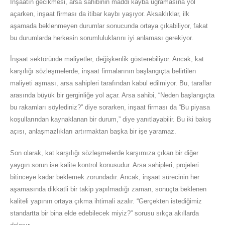
İnşaatın gecikmesi, arsa sahibinin maddi kayba uğramasına yol
açarken, inşaat firması da itibar kaybı yaşıyor. Aksaklıklar, ilk
aşamada beklenmeyen durumlar sonucunda ortaya çıkabiliyor, fakat
bu durumlarda herkesin sorumluluklarını iyi anlaması gerekiyor.
İnşaat sektöründe maliyetler, değişkenlik gösterebiliyor. Ancak, kat
karşılığı sözleşmelerde, inşaat firmalarının başlangıçta belirtilen
maliyeti aşması, arsa sahipleri tarafından kabul edilmiyor. Bu, taraflar
arasında büyük bir gerginliğe yol açar. Arsa sahibi, “Neden başlangıçta
bu rakamları söylediniz?” diye sorarken, inşaat firması da “Bu piyasa
koşullarından kaynaklanan bir durum,” diye yanıtlayabilir. Bu iki bakış
açısı, anlaşmazlıkları artırmaktan başka bir işe yaramaz.
Son olarak, kat karşılığı sözleşmelerde karşımıza çıkan bir diğer
yaygın sorun ise kalite kontrol konusudur. Arsa sahipleri, projeleri
bitinceye kadar beklemek zorundadır. Ancak, inşaat sürecinin her
aşamasında dikkatli bir takip yapılmadığı zaman, sonuçta beklenen
kaliteli yapının ortaya çıkma ihtimali azalır. “Gerçekten istediğimiz
standartta bir bina elde edebilecek miyiz?” sorusu sıkça akıllarda