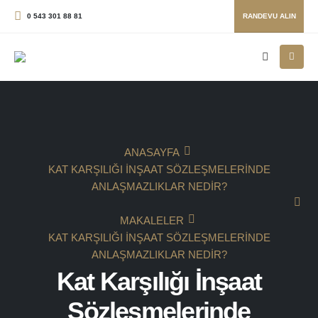
0 543 301 88 81
RANDEVU ALIN
ANASAYFA
KAT KARŞILIĞI İNŞAAT SÖZLEŞMELERINDE
ANLAŞMAZLIKLAR NEDIR?
MAKALELER
KAT KARŞILIĞI İNŞAAT SÖZLEŞMELERINDE
ANLAŞMAZLIKLAR NEDIR?
Kat Karşılığı İnşaat
Sözleşmelerinde