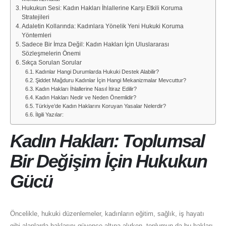
Hukukun Sesi: Kadın Hakları İhlallerine Karşı Etkili Koruma
Stratejileri
Adaletin Kollarında: Kadınlara Yönelik Yeni Hukuki Koruma
Yöntemleri
Sadece Bir İmza Değil: Kadın Hakları İçin Uluslararası
Sözleşmelerin Önemi
Sıkça Sorulan Sorular
Kadınlar Hangi Durumlarda Hukuki Destek Alabilir?
Şiddet Mağduru Kadınlar İçin Hangi Mekanizmalar Mevcuttur?
Kadın Hakları İhlallerine Nasıl İtiraz Edilir?
Kadın Hakları Nedir ve Neden Önemlidir?
Türkiye’de Kadın Haklarını Koruyan Yasalar Nelerdir?
İlgili Yazılar:
Kadın Hakları: Toplumsal
Bir Değişim İçin Hukukun
Gücü
Öncelikle, hukuki düzenlemeler, kadınların eğitim, sağlık, iş hayatı
gibi alanlarda haklarını güvence altına alırken, toplumun da bu hakları