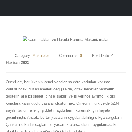
Category:
Makaleler
Comments:
0
Post Date:
4
Haziran 2025
Öncelikle, her ülkenin kendi yasalarına göre kadınları koruma
konusundaki düzenlemeleri değişse de, ortak hedefler benzerlik
gösterir: aile içi şiddet, cinsel saldırı ve iş yerinde ayrımcılık gibi
konulara karşı güçlü yasalar oluşturmak. Örneğin, Türkiye’de 6284
sayılı Kanun, aile içi şiddet mağdurlarını korumak için hayata
geçirilmiştir. Ancak, bu tür yasaların uygulanabilirliği sıkça sorgulanır.
Çünkü, ne kadar sağlam bir yasamız olursa olsun, uygulamadaki
eksiklikler, kadınların güvenliğini tehdit edebilir.