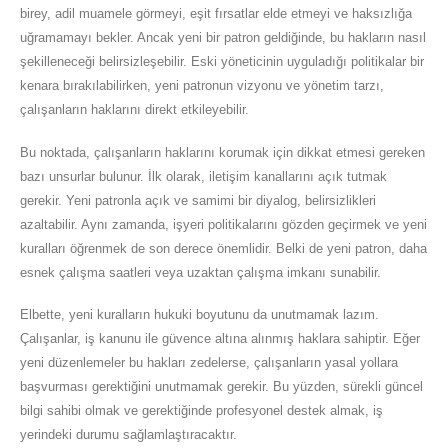
birey, adil muamele görmeyi, eşit fırsatlar elde etmeyi ve haksızlığa
uğramamayı bekler. Ancak yeni bir patron geldiğinde, bu hakların nasıl
şekilleneceği belirsizleşebilir. Eski yöneticinin uyguladığı politikalar bir
kenara bırakılabilirken, yeni patronun vizyonu ve yönetim tarzı,
çalışanların haklarını direkt etkileyebilir.
Bu noktada, çalışanların haklarını korumak için dikkat etmesi gereken
bazı unsurlar bulunur. İlk olarak, iletişim kanallarını açık tutmak
gerekir. Yeni patronla açık ve samimi bir diyalog, belirsizlikleri
azaltabilir. Aynı zamanda, işyeri politikalarını gözden geçirmek ve yeni
kuralları öğrenmek de son derece önemlidir. Belki de yeni patron, daha
esnek çalışma saatleri veya uzaktan çalışma imkanı sunabilir.
Elbette, yeni kuralların hukuki boyutunu da unutmamak lazım.
Çalışanlar, iş kanunu ile güvence altına alınmış haklara sahiptir. Eğer
yeni düzenlemeler bu hakları zedelerse, çalışanların yasal yollara
başvurması gerektiğini unutmamak gerekir. Bu yüzden, sürekli güncel
bilgi sahibi olmak ve gerektiğinde profesyonel destek almak, iş
yerindeki durumu sağlamlaştıracaktır.