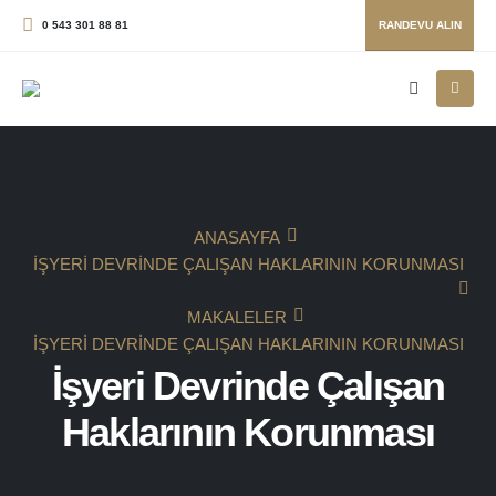
0 543 301 88 81
RANDEVU ALIN
ANASAYFA
İŞYERI DEVRINDE ÇALIŞAN HAKLARININ KORUNMASI
MAKALELER
İŞYERI DEVRINDE ÇALIŞAN HAKLARININ KORUNMASI
İşyeri Devrinde Çalışan
Haklarının Korunması