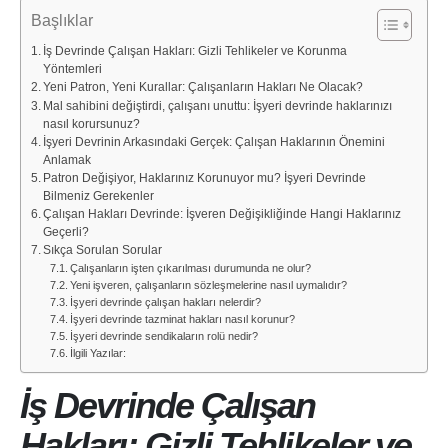
Başlıklar
İş Devrinde Çalışan Hakları: Gizli Tehlikeler ve Korunma
Yöntemleri
Yeni Patron, Yeni Kurallar: Çalışanların Hakları Ne Olacak?
Mal sahibini değiştirdi, çalışanı unuttu: İşyeri devrinde haklarınızı
nasıl korursunuz?
İşyeri Devrinin Arkasındaki Gerçek: Çalışan Haklarının Önemini
Anlamak
Patron Değişiyor, Haklarınız Korunuyor mu? İşyeri Devrinde
Bilmeniz Gerekenler
Çalışan Hakları Devrinde: İşveren Değişikliğinde Hangi Haklarınız
Geçerli?
Sıkça Sorulan Sorular
Çalışanların işten çıkarılması durumunda ne olur?
Yeni işveren, çalışanların sözleşmelerine nasıl uymalıdır?
İşyeri devrinde çalışan hakları nelerdir?
İşyeri devrinde tazminat hakları nasıl korunur?
İşyeri devrinde sendikaların rolü nedir?
İlgili Yazılar:
İş Devrinde Çalışan
Hakları: Gizli Tehlikeler ve