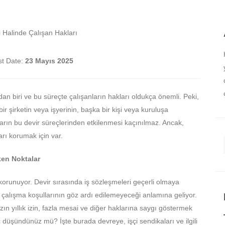
st Date:
23 Mayıs 2025
dan biri ve bu süreçte çalışanların hakları oldukça önemli. Peki,
r şirketin veya işyerinin, başka bir kişi veya kuruluşa
arın bu devir süreçlerinden etkilenmesi kaçınılmaz. Ancak,
rı korumak için var.
ken Noktalar
 korunuyor. Devir sırasında iş sözleşmeleri geçerli olmaya
 çalışma koşullarının göz ardı edilemeyeceği anlamına geliyor.
nızın yıllık izin, fazla mesai ve diğer haklarına saygı göstermek
düşündünüz mü? İşte burada devreye, işçi sendikaları ve ilgili