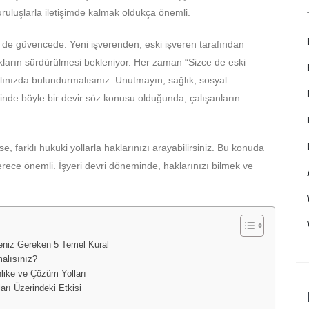
kuruluşlarla iletişimde kalmak oldukça önemli.
ri de güvencede. Yeni işverenden, eski işveren tarafından
kların sürdürülmesi bekleniyor. Her zaman “Sizce de eski
klınızda bulundurmalısınız. Unutmayın, sağlık, sosyal
rinde böyle bir devir söz konusu olduğunda, çalışanların
rse, farklı hukuki yollarla haklarınızı arayabilirsiniz. Bu konuda
rece önemli. İşyeri devri döneminde, haklarınızı bilmek ve
meniz Gereken 5 Temel Kural
malısınız?
hlike ve Çözüm Yolları
arı Üzerindeki Etkisi