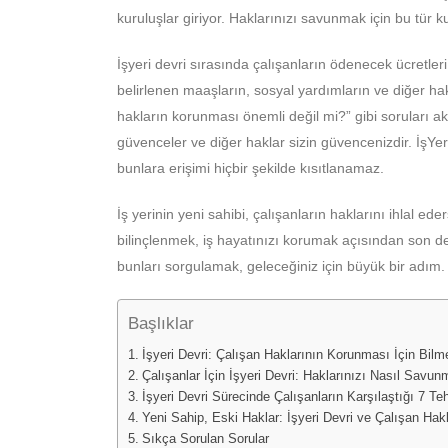
kuruluşlar giriyor. Haklarınızı savunmak için bu tür 
İşyeri devri sırasında çalışanların ödenecek ücretle
belirlenen maaşların, sosyal yardımların ve diğer ha
hakların korunması önemli değil mi?” gibi soruları a
güvenceler ve diğer haklar sizin güvencenizdir. İşYe
bunlara erişimi hiçbir şekilde kısıtlanamaz.
İş yerinin yeni sahibi, çalışanların haklarını ihlal ede
bilinçlenmek, iş hayatınızı korumak açısından son de
bunları sorgulamak, geleceğiniz için büyük bir adım.
Başlıklar
İşyeri Devri: Çalışan Haklarının Korunması İçin Bil
Çalışanlar İçin İşyeri Devri: Haklarınızı Nasıl Savun
İşyeri Devri Sürecinde Çalışanların Karşılaştığı 7 Te
Yeni Sahip, Eski Haklar: İşyeri Devri ve Çalışan Hakl
Sıkça Sorulan Sorular