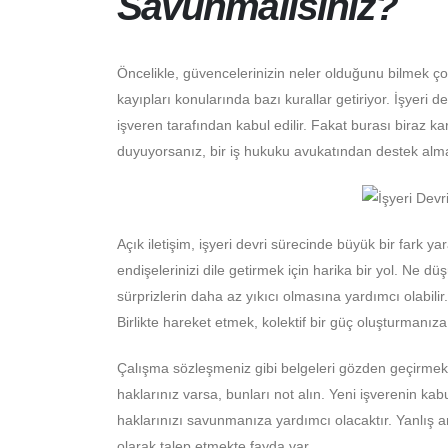
Savunmalısınız?
Öncelikle, güvencelerinizin neler olduğunu bilmek ç
kayıpları konularında bazı kurallar getiriyor. İşyeri d
işveren tarafından kabul edilir. Fakat burası biraz ka
duyuyorsanız, bir iş hukuku avukatından destek almak i
Açık iletişim, işyeri devri sürecinde büyük bir fark y
endişelerinizi dile getirmek için harika bir yol. Ne
sürprizlerin daha az yıkıcı olmasına yardımcı olabil
Birlikte hareket etmek, kolektif bir güç oluşturmanıza
Çalışma sözleşmeniz gibi belgeleri gözden geçirmek,
haklarınız varsa, bunları not alın. Yeni işverenin k
haklarınızı savunmanıza yardımcı olacaktır. Yanlış
olarak talep etmekte fayda var.