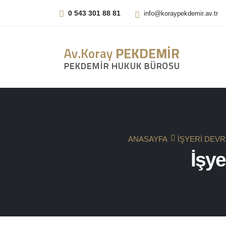
0 543 301 88 81
info@koraypekdemir.av.tr
ANASAYFA
İŞYERI DEVR
İşye