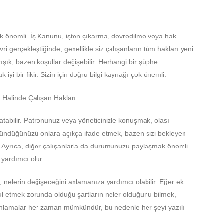
ok önemli. İş Kanunu, işten çıkarma, devredilme veya hak
evri gerçekleştiğinde, genellikle siz çalışanların tüm hakları yeni
rışık; bazen koşullar değişebilir. Herhangi bir şüphe
yi bir fikir. Sizin için doğru bilgi kaynağı çok önemli.
aratabilir. Patronunuz veya yöneticinizle konuşmak, olası
 düşündüğünüzü onlara açıkça ifade etmek, bazen sizi bekleyen
ir. Ayrıca, diğer çalışanlarla da durumunuzu paylaşmak önemli.
 yardımcı olur.
 nelerin değişeceğini anlamanıza yardımcı olabilir. Eğer ek
abul etmek zorunda olduğu şartların neler olduğunu bilmek,
 anlamalar her zaman mümkündür, bu nedenle her şeyi yazılı