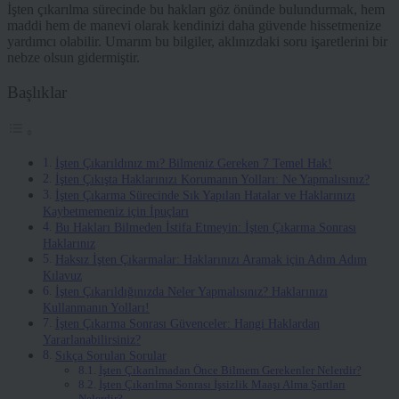
İşten çıkarılma sürecinde bu hakları göz önünde bulundurmak, hem
maddi hem de manevi olarak kendinizi daha güvende hissetmenize
yardımcı olabilir. Umarım bu bilgiler, aklınızdaki soru işaretlerini bir
nebze olsun gidermiştir.
Başlıklar
İşten Çıkarıldınız mı? Bilmeniz Gereken 7 Temel Hak!
İşten Çıkışta Haklarınızı Korumanın Yolları: Ne Yapmalısınız?
İşten Çıkarma Sürecinde Sık Yapılan Hatalar ve Haklarınızı
Kaybetmemeniz için İpuçları
Bu Hakları Bilmeden İstifa Etmeyin: İşten Çıkarma Sonrası
Haklarınız
Haksız İşten Çıkarmalar: Haklarınızı Aramak için Adım Adım
Kılavuz
İşten Çıkarıldığınızda Neler Yapmalısınız? Haklarınızı
Kullanmanın Yolları!
İşten Çıkarma Sonrası Güvenceler: Hangi Haklardan
Yararlanabilirsiniz?
Sıkça Sorulan Sorular
İşten Çıkarılmadan Önce Bilmem Gerekenler Nelerdir?
İşten Çıkarılma Sonrası İşsizlik Maaşı Alma Şartları
Nelerdir?