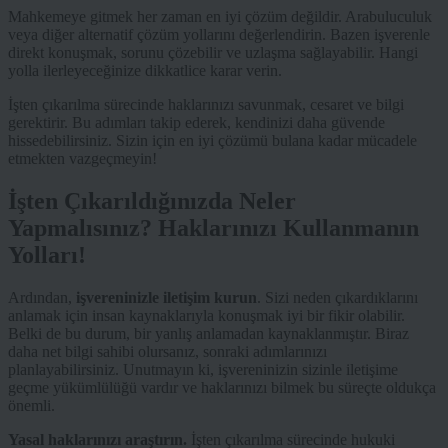
Mahkemeye gitmek her zaman en iyi çözüm değildir. Arabuluculuk
veya diğer alternatif çözüm yollarını değerlendirin. Bazen işverenle
direkt konuşmak, sorunu çözebilir ve uzlaşma sağlayabilir. Hangi
yolla ilerleyeceğinize dikkatlice karar verin.
İşten çıkarılma sürecinde haklarınızı savunmak, cesaret ve bilgi
gerektirir. Bu adımları takip ederek, kendinizi daha güvende
hissedebilirsiniz. Sizin için en iyi çözümü bulana kadar mücadele
etmekten vazgeçmeyin!
İşten Çıkarıldığınızda Neler
Yapmalısınız? Haklarınızı Kullanmanın
Yolları!
Ardından,
işvereninizle iletişim kurun
. Sizi neden çıkardıklarını
anlamak için insan kaynaklarıyla konuşmak iyi bir fikir olabilir.
Belki de bu durum, bir yanlış anlamadan kaynaklanmıştır. Biraz
daha net bilgi sahibi olursanız, sonraki adımlarınızı
planlayabilirsiniz. Unutmayın ki, işvereninizin sizinle iletişime
geçme yükümlülüğü vardır ve haklarınızı bilmek bu süreçte oldukça
önemli.
Yasal haklarınızı araştırın.
İşten çıkarılma sürecinde hukuki