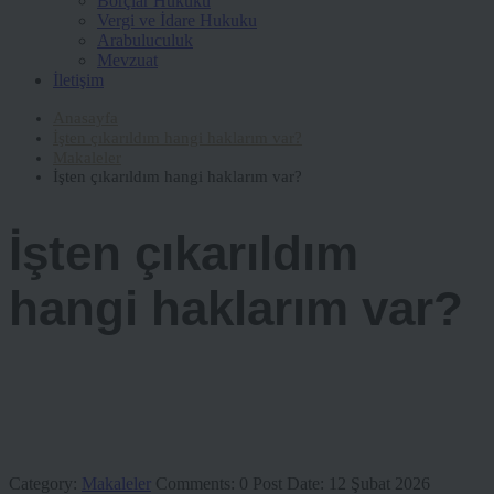
Borçlar Hukuku
Vergi ve İdare Hukuku
Arabuluculuk
Mevzuat
İletişim
Anasayfa
İşten çıkarıldım hangi haklarım var?
Makaleler
İşten çıkarıldım hangi haklarım var?
İşten çıkarıldım
hangi haklarım var?
Category:
Makaleler
Comments:
0
Post Date:
12 Şubat 2026