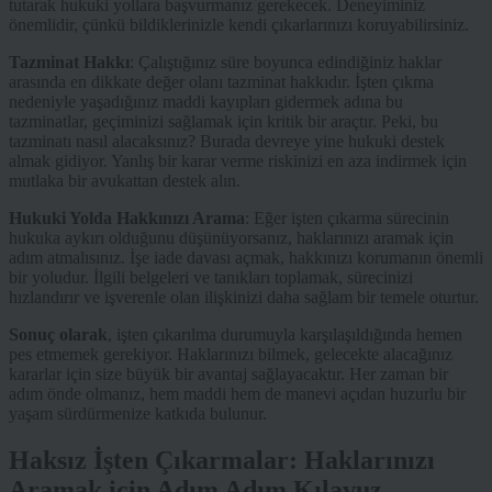
tutarak hukuki yollara başvurmanız gerekecek. Deneyiminiz
önemlidir, çünkü bildiklerinizle kendi çıkarlarınızı koruyabilirsiniz.
Tazminat Hakkı
: Çalıştığınız süre boyunca edindiğiniz haklar
arasında en dikkate değer olanı tazminat hakkıdır. İşten çıkma
nedeniyle yaşadığınız maddi kayıpları gidermek adına bu
tazminatlar, geçiminizi sağlamak için kritik bir araçtır. Peki, bu
tazminatı nasıl alacaksınız? Burada devreye yine hukuki destek
almak gidiyor. Yanlış bir karar verme riskinizi en aza indirmek için
mutlaka bir avukattan destek alın.
Hukuki Yolda Hakkınızı Arama
: Eğer işten çıkarma sürecinin
hukuka aykırı olduğunu düşünüyorsanız, haklarınızı aramak için
adım atmalısınız. İşe iade davası açmak, hakkınızı korumanın önemli
bir yoludur. İlgili belgeleri ve tanıkları toplamak, sürecinizi
hızlandırır ve işverenle olan ilişkinizi daha sağlam bir temele oturtur.
Sonuç olarak
, işten çıkarılma durumuyla karşılaşıldığında hemen
pes etmemek gerekiyor. Haklarınızı bilmek, gelecekte alacağınız
kararlar için size büyük bir avantaj sağlayacaktır. Her zaman bir
adım önde olmanız, hem maddi hem de manevi açıdan huzurlu bir
yaşam sürdürmenize katkıda bulunur.
Haksız İşten Çıkarmalar: Haklarınızı
Aramak için Adım Adım Kılavuz