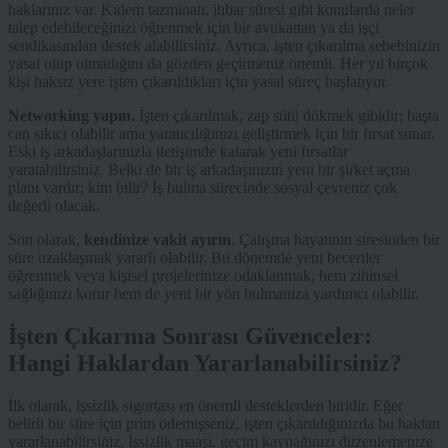
haklarınız var. Kıdem tazminatı, ihbar süresi gibi konularda neler
talep edebileceğinizi öğrenmek için bir avukattan ya da işçi
sendikasından destek alabilirsiniz. Ayrıca, işten çıkarılma sebebinizin
yasal olup olmadığını da gözden geçirmeniz önemli. Her yıl birçok
kişi haksız yere işten çıkarıldıkları için yasal süreç başlatıyor.
Networking yapın.
İşten çıkarılmak, zap sütü dökmek gibidir; başta
can sıkıcı olabilir ama yaratıcılığınızı geliştirmek için bir fırsat sunar.
Eski iş arkadaşlarınızla iletişimde kalarak yeni fırsatlar
yaratabilirsiniz. Belki de bir iş arkadaşınızın yeni bir şirket açma
planı vardır; kim bilir? İş bulma sürecinde sosyal çevreniz çok
değerli olacak.
Son olarak,
kendinize vakit ayırın
. Çalışma hayatının stresinden bir
süre uzaklaşmak yararlı olabilir. Bu dönemde yeni beceriler
öğrenmek veya kişisel projelerinize odaklanmak, hem zihinsel
sağlığınızı korur hem de yeni bir yön bulmanıza yardımcı olabilir.
İşten Çıkarma Sonrası Güvenceler:
Hangi Haklardan Yararlanabilirsiniz?
İlk olarak, işsizlik sigortası en önemli desteklerden biridir. Eğer
belirli bir süre için prim ödemişseniz, işten çıkarıldığınızda bu haktan
yararlanabilirsiniz. İşsizlik maaşı, geçim kaynağınızı düzenlemenize