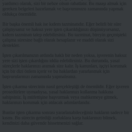
yardımcı olarak, sizi bir nebze olsun rahatlatır. Bu maaşı almak için
gereken belgeleri hazırlamak ve başvurunuzu zamanında yapmak
oldukça önemlidir.
Bir başka önemli hak ise kıdem tazminatıdır. Eğer belirli bir süre
çalıştıysanız ve haksız yere işten çıkarıldığınızı düşünüyorsanız,
kıdem tazminatı talep edebilirsiniz. Bu tazminat, bireyin geçmişteki
çalışma süresine bağlı olarak hesaplanır ve maddi olarak sizi
destekler.
İşten çıkarılmanızın ardında haklı bir neden yoksa, işverenin haksız
yere sizi işten çıkardığını iddia edebilirsiniz. Bu durumda, yasal
süreçlerle haklarınızı aramak size kalır. İş kanunları, işçiyi korumak
için bir dizi önlem içerir ve bu haklardan yararlanmak için
başvurularınızı zamanında yapmalısınız.
İşten çıkarma sürecinin nasıl gerçekleştiği de önemlidir. Eğer işveren
prosedürlere uymadıysa, yasal haklarınızı kullanma hakkına
sahipsiniz. İş müfettişine başvurmak veya mahkemeye gitmek,
haklarınızı korumak için atılacak adımlardandır.
Bunlar işten çıkarma sonrası yararlanabileceğiniz hakların sadece bir
kısmı. Bu sürecin getirdiği zorluklara karşı haklarınızı bilmek,
kendinizi daha güvende hissetmenizi sağlar.