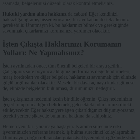
aşamada, belgelerinizi düzenli olarak kontrol etmelisiniz.
Hukuki yardım alma hakkınız
da cabası! Eğer kendinizi
haksızlığa uğramış hissediyorsanız, bir avukattan destek almanız
gerekebilir. Unutmayın ki, bu haklarınızı bilmek ve gerektiğinde
savunmak, çıkarlarınızı korumanıza yardımcı olacaktır.
İşten Çıkışta Haklarınızı Korumanın
Yolları: Ne Yapmalısınız?
İşten ayrılmadan önce, tüm önemli belgeleri bir araya getirin.
Çalıştığınız süre boyunca aldığınız performans değerlendirmeleri,
maaş bordroları ve diğer belgeler, haklarınızı savunmak için elinizde
güçlü argümanlar olacaktır. Mesele, bir dava açmaya kadar gitmese
de, elinizde belgelerin bulunması, durumunuzu netleştirir.
İşten çıkışınızın nedenini kesin bir dille öğrenin. Çıkış nedeninizin
geçerli olup olmadığını belirlemek, gelecekteki adımlarınızı direkt
etkileyecektir. Eğer haksız yere işten çıkarıldığınızı düşünüyorsanız,
gerekli yerlere şikayette bulunma hakkına da sahipsiniz.
Hemen yeni bir iş aramaya başlayın. İş arama sürecinde eski
işvereninizden referans istemek, iş bulma sürecinizi kolaylaştırabilir.
Unutmayın, doğru referanslar, potansiyel işverenlerin gözünde sizin