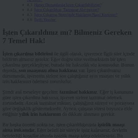
Hangi Durumlarda İşten Çıkarılabilirim?
İşten Çıkarıldım, Tazminat Alır mıyım?
İşten Çıkarma Sürecinde Haklarım Nasıl Korunur?
İlgili Yazılar:
İşten Çıkarıldınız mı? Bilmeniz Gereken
7 Temel Hak!
İşten çıkarılma bildirimi
ile ilgili olarak, işverence İlgili süre içinde
bildirim almanız gerekir. Eğer doğru süre verilmeksizin bir işten
çıkarılma gerçekleştiyse, burada bir haksızlık söz konusudur. Bunun
dışında,
son maaşınızı alma hakkınız
var. İşten çıkarılmanız
durumunda, işverenin sizlere son çalıştığınız ayın maaşını ve yıllık
izin haklarınızı ödemesi zorunludur.
Şimdi asıl meseleye geçelim:
tazminat hakkınız
. Eğer iş kanununa
göre işten çıkarılma haksızsa, işveren sizlere tazminat ödemek
zorundadır. Ancak tazminat miktarı, çalıştığınız süreye ve pozisyona
göre değişiklik göstermektedir. Ayrıca, çalışma süresi boyunca elde
ettiğiniz
yıllık izin haklarının
da dikkate alınması gerekir.
Bir başka önemli nokta ise, işten çıkarıldığınızda
işsizlik maaşı
alma imkanıdır
. Eğer belirli bir süreyle işsiz kalırsanız, devletin
belirlediği koşullar altında işsizlik maaşı talep edebilirsiniz. Bu