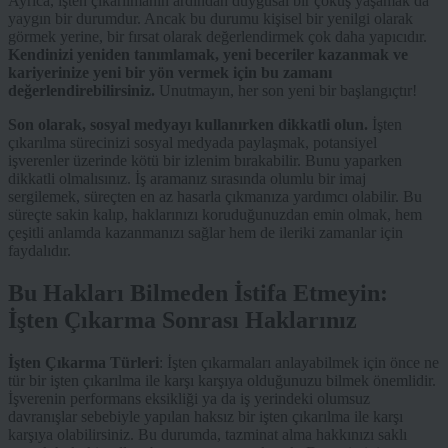
Ayrıca, işten çıkarılmanın ardından duygusal bir çöküş yaşamak da
yaygın bir durumdur. Ancak bu durumu kişisel bir yenilgi olarak
görmek yerine, bir fırsat olarak değerlendirmek çok daha yapıcıdır.
Kendinizi yeniden tanımlamak, yeni beceriler kazanmak ve
kariyerinize yeni bir yön vermek için bu zamanı
değerlendirebilirsiniz.
Unutmayın, her son yeni bir başlangıçtır!
Son olarak, sosyal medyayı kullanırken dikkatli olun.
İşten
çıkarılma sürecinizi sosyal medyada paylaşmak, potansiyel
işverenler üzerinde kötü bir izlenim bırakabilir. Bunu yaparken
dikkatli olmalısınız. İş aramanız sırasında olumlu bir imaj
sergilemek, süreçten en az hasarla çıkmanıza yardımcı olabilir. Bu
süreçte sakin kalıp, haklarınızı koruduğunuzdan emin olmak, hem
çeşitli anlamda kazanmanızı sağlar hem de ileriki zamanlar için
faydalıdır.
Bu Hakları Bilmeden İstifa Etmeyin:
İşten Çıkarma Sonrası Haklarınız
İşten Çıkarma Türleri
: İşten çıkarmaları anlayabilmek için önce ne
tür bir işten çıkarılma ile karşı karşıya olduğunuzu bilmek önemlidir.
İşverenin performans eksikliği ya da iş yerindeki olumsuz
davranışlar sebebiyle yapılan haksız bir işten çıkarılma ile karşı
karşıya olabilirsiniz. Bu durumda, tazminat alma hakkınızı saklı