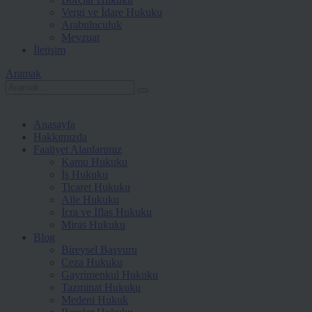
Vergi ve İdare Hukuku
Arabuluculuk
Mevzuat
İletişim
Aramak
Anasayfa
Hakkımızda
Faaliyet Alanlarımız
Kamu Hukuku
İş Hukuku
Ticaret Hukuku
Aile Hukuku
İcra ve İflas Hukuku
Miras Hukuku
Blog
Bireysel Başvuru
Ceza Hukuku
Gayrimenkul Hukuku
Tazminat Hukuku
Medeni Hukuk