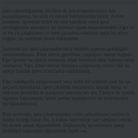
İşten çıkarıldığınızda, özellikle de kıdem tazminatınıza hak
kazanmışsanız, bu sizin en önemli haklarınızdan biridir. Kıdem
tazminatı, işyerinde belirli bir süre kaldıktan sonra işten
ayrıldığınızda alacağınız bir tazminat olarak düşünülmelidir. Eğer en
az bir yıl çalıştıysanız ve işten çıkarılma sebebiniz haklı bir sebep
değilse, bu tazminatı almak hakkınızdır.
İşverenin sizi işten çıkarmadan önce bildirim yapması gerektiğini
unutmamalısınız. İhbar süresi, genellikle çalıştığınız süreye bağlıdır.
Eğer işveren bu süreye uymazsa, ihbar tazminatı alma hakkına sahip
olursunuz. Yani, ihbar süreniz boyunca çalışmamış olsanız bile bu
süreye karşılık gelen ücreti talep edebilirsiniz.
Eğer yurtdışında çalışıyorsanız veya farklı bir sektörde yeni bir işe
geçmek istiyorsanız, işten çıkarılma durumunda işsizlik maaşı ve
istihdam destekleri de haklarınız arasında yer alır. Türkiye’de işsizlik
sigortası kapsamında, belirli şartları taşıdığınızda bu desteklerden
faydalanabilirsiniz.
Bazı işverenler, işten çıkarmalardan sonra çalışanlarına yeniden iş
bulma desteği sunar. Bu, iş bulma sürecinizde size yardımcı olacak
bir destek olarak düşünülebilir. Dolayısıyla, işvereninizin hangi
destekleri sağladığını öğrenmekte fayda var.