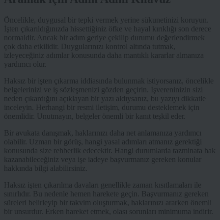
Öncelikle, duygusal bir tepki vermek yerine sükunetinizi koruyun.
İşten çıkarıldığınızda hissettiğiniz öfke ve hayal kırıklığı son derece
normaldir. Ancak bir adım geriye çekilip durumu değerlendirmek
çok daha etkilidir. Duygularınızı kontrol altında tutmak,
izleyeceğiniz adımlar konusunda daha mantıklı kararlar almanıza
yardımcı olur.
Haksız bir işten çıkarma iddiasında bulunmak istiyorsanız, öncelikle
belgelerinizi ve iş sözleşmenizi gözden geçirin. İşvereninizin sizi
neden çıkardığını açıklayan bir yazı aldıysanız, bu yazıyı dikkatle
inceleyin. Herhangi bir resmi iletişim, durumu desteklemek için
önemlidir. Unutmayın, belgeler önemli bir kanıt teşkil eder.
Bir avukata danışmak, haklarınızı daha net anlamanıza yardımcı
olabilir. Uzman bir görüş, hangi yasal adımları atmanız gerektiği
konusunda size rehberlik edecektir. Hangi durumlarda tazminata hak
kazanabileceğiniz veya işe iadeye başvurmanız gereken konular
hakkında bilgi alabilirsiniz.
Haksız işten çıkarılma davaları genellikle zaman kısıtlamaları ile
sınırlıdır. Bu nedenle hemen harekete geçin. Başvurmanız gereken
süreleri belirleyip bir takvim oluşturmak, haklarınızı ararken önemli
bir unsurdur. Erken hareket etmek, olası sorunları minimuma indirir.