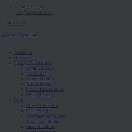
0 543 301 88 81
info@koraypekdemir.av.tr
Randevu ALIN
Anasayfa
Hakkımızda
Faaliyet Alanlarımız
Kamu Hukuku
İş Hukuku
Ticaret Hukuku
Aile Hukuku
İcra ve İflas Hukuku
Miras Hukuku
Blog
Bireysel Başvuru
Ceza Hukuku
Gayrimenkul Hukuku
Tazminat Hukuku
Medeni Hukuk
Borçlar Hukuku