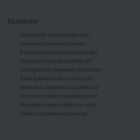
Makaleler
Tanıma tenfiz davası ne kadar sürer?
Tapuda sahte imza nasıl ispatlanır?
E-devlet’ten dava sonucu nasıl öğrenilir?
Evdeki değerli eşya haczedilebilir mi?
Paylı mülkiyette anlaşmazlık nasıl çözülür?
Kamu ihalelerinde şikayet süresi nedir?
Devlet okulu öğretmeni dava açabilir mi?
Alt işveren işçisinin sorumluluğu kimde?
Web sitesinde hakaret edilirse ne yapılır?
Vekalet veren ölürse dava düşer mi?