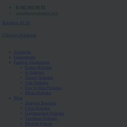
0 543 301 88 81
info@koraypekdemir.av.tr
Randevu ALIN
Anasayfa
Hakkımızda
Faaliyet Alanlarımız
Kamu Hukuku
İş Hukuku
Ticaret Hukuku
Aile Hukuku
İcra ve İflas Hukuku
Miras Hukuku
Blog
Bireysel Başvuru
Ceza Hukuku
Gayrimenkul Hukuku
Tazminat Hukuku
Medeni Hukuk