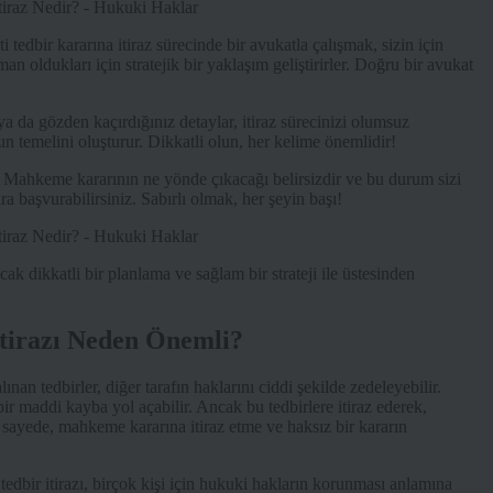
i tedbir kararına itiraz sürecinde bir avukatla çalışmak, sizin için
 oldukları için stratejik bir yaklaşım geliştirirler. Doğru bir avukat
 da gözden kaçırdığınız detaylar, itiraz sürecinizi olumsuz
ızın temelini oluşturur. Dikkatli olun, her kelime önemlidir!
r. Mahkeme kararının ne yönde çıkacağı belirsizdir ve bu durum sizi
ara başvurabilirsiniz. Sabırlı olmak, her şeyin başı!
ncak dikkatli bir planlama ve sağlam bir strateji ile üstesinden
 İtirazı Neden Önemli?
alınan tedbirler, diğer tarafın haklarını ciddi şekilde zedeleyebilir.
ir maddi kayba yol açabilir. Ancak bu tedbirlere itiraz ederek,
 sayede, mahkeme kararına itiraz etme ve haksız bir kararın
 tedbir itirazı, birçok kişi için hukuki hakların korunması anlamına