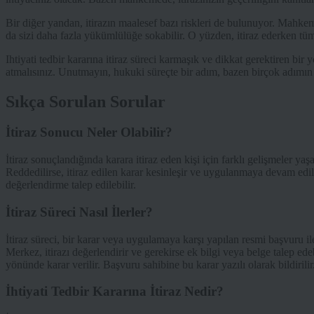
Bir diğer yandan, itirazın maalesef bazı riskleri de bulunuyor. Mahkeme
da sizi daha fazla yükümlülüğe sokabilir. O yüzden, itiraz ederken tüm
Ihtiyati tedbir kararına itiraz süreci karmaşık ve dikkat gerektiren b
atmalısınız. Unutmayın, hukuki süreçte bir adım, bazen birçok adımın 
Sıkça Sorulan Sorular
İtiraz Sonucu Neler Olabilir?
İtiraz sonuçlandığında karara itiraz eden kişi için farklı gelişmeler yaşan
Reddedilirse, itiraz edilen karar kesinleşir ve uygulanmaya devam edil
değerlendirme talep edilebilir.
İtiraz Süreci Nasıl İlerler?
İtiraz süreci, bir karar veya uygulamaya karşı yapılan resmi başvuru ile 
Merkez, itirazı değerlendirir ve gerekirse ek bilgi veya belge talep ed
yönünde karar verilir. Başvuru sahibine bu karar yazılı olarak bildirilir
İhtiyati Tedbir Kararına İtiraz Nedir?