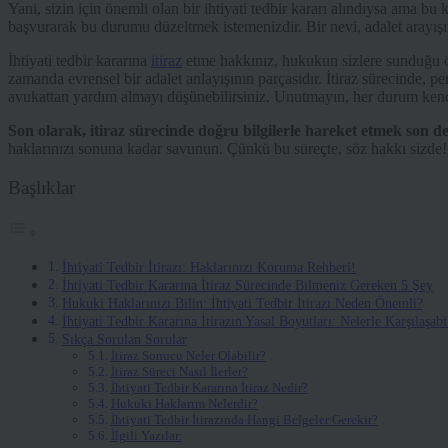
Yani, sizin için önemli olan bir ihtiyati tedbir kararı alındıysa ama b
başvurarak bu durumu düzeltmek istemenizdir. Bir nevi, adalet arayış
İhtiyati tedbir kararına
itiraz
etme hakkınız, hukukun sizlere sunduğu öne
zamanda evrensel bir adalet anlayışının parçasıdır. İtiraz sürecinde, p
avukattan yardım almayı düşünebilirsiniz. Unutmayın, her durum kendin
Son olarak, itiraz sürecinde doğru bilgilerle hareket etmek son d
haklarınızı sonuna kadar savunun. Çünkü bu süreçte, söz hakkı sizde!
Başlıklar
İhtiyati Tedbir İtirazı: Haklarınızı Koruma Rehberi!
İhtiyati Tedbir Kararına İtiraz Sürecinde Bilmeniz Gereken 5 Şey
Hukuki Haklarınızı Bilin: İhtiyati Tedbir İtirazı Neden Önemli?
İhtiyati Tedbir Kararına İtirazın Yasal Boyutları: Nelerle Karşılaşabi
Sıkça Sorulan Sorular
İtiraz Sonucu Neler Olabilir?
İtiraz Süreci Nasıl İlerler?
İhtiyati Tedbir Kararına İtiraz Nedir?
Hukuki Haklarım Nelerdir?
İhtiyati Tedbir İtirazında Hangi Belgeler Gerekir?
İlgili Yazılar: