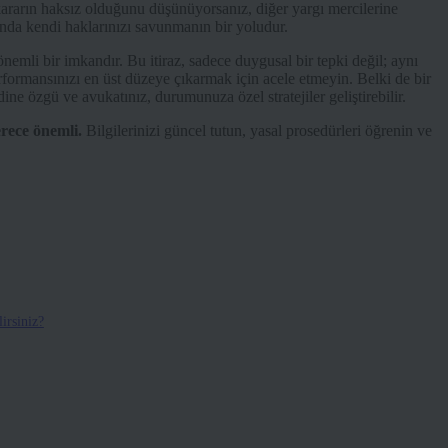
u kararın haksız olduğunu düşünüyorsanız, diğer yargı mercilerine
ında kendi haklarınızı savunmanın bir yoludur.
mli bir imkandır. Bu itiraz, sadece duygusal bir tepki değil; aynı
erformansınızı en üst düzeye çıkarmak için acele etmeyin. Belki de bir
e özgü ve avukatınız, durumunuza özel stratejiler geliştirebilir.
erece önemli.
Bilgilerinizi güncel tutun, yasal prosedürleri öğrenin ve
lirsiniz?