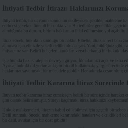
İhtiyati Tedbir İtirazı: Haklarınızı Koru
İhtiyati tedbir, bir davanın sonucunu etkileyecek şekilde, mahkeme kara
edilmesi gereken önemli bir nokta var: Bu tedbirler genellikle geçicid
alındığında bu durum, birinin haklarının ihlal edilmesine yol açabilir. İ
İtiraz etmek, hukukun sunduğu bir haktır. Elbette, itiraz süreci bazı z
alınması için elinizde yeterli delilin olması şart. Yani, bildiğiniz gibi,
ihtiyacınız var. Belirli belgeleri, tanıkları veya herhangi bir hukuki 
İşte burada bazı stratejiler devreye giriyor. İddialarınızı açık ve ikn
Ayrıca, hukuki dil yerine anlaşılır bir dil kullanmak; yargı sürecinde e
haklarınızı savunmak, bir mücadele gibidir. Her adımda cesur olun; çün
İhtiyati Tedbir Kararına İtiraz Sürecinde
İhtiyati tedbir kararına itiraz etmek için belirli bir süre içinde hareket
gün olarak belirlenmiştir. Süreyi kaçırmak, itiraz hakkınızı kaybetmeni
Hukuk mahkemeleri, itirazın kabul edilebilmesi için geçerli bir sebep ar
Delil sunmak, önceki mahkeme kararındaki hataları ve eksiklikleri belir
bir delil, avukat için bir dost gibidir!