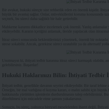
Bir avukat, hukuki süreçte size rehberlik eden en önemli kişidir. İhtiyat
büyük bir avantaj sağlar. Onlar, müvekkillerini koruma konusunda uzman
seçmek, bu süreci daha sağlıklı bir hale getirebilir.
Mahkeme kararını dikkatlice incelemek çok önemli. Yanlış anlamalar ya
etkileyebilir. Kararın içeriğini anlamak, ileride yapılacak olan itirazın
İtiraz süreci sonucunda beklentilerinizi yönetmek, önemli bir noktadı
strese sokabilir. Ancak, gerekirse süreci uzatabilir ya da alternatif yoll
Unutmayın ki, ihtiyati tedbir kararına itiraz süreci karmaşık olabilir, a
gelebilirsiniz. Başarılar!
Hukuki Haklarınızı Bilin: İhtiyati Tedbir
İhtiyati tedbir, genellikle davanın seyrini etkileyebilir. Bir taraf lehine 
Örneğin, bir mal varlığına el koyma kararı, o malın sahibi için büyük b
hakkınızda yürütülen işlemlerin durdurulmasını talep edebilirsiniz. Bu
düzeltilmesi için mücadele etme şansını yakalarsınız.
Sonuçta, bu süreç, yalnızca bireysel meselelerden ibaret değil. İhtiyati