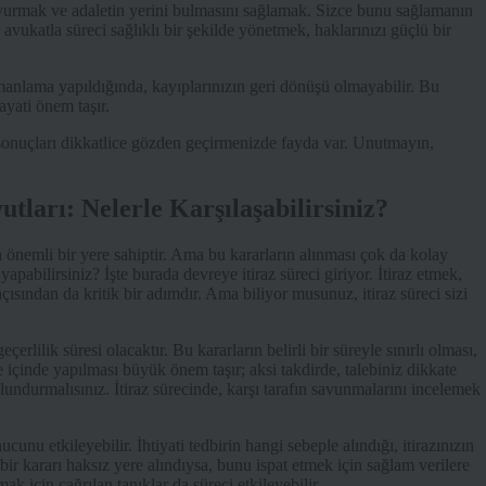
yurmak ve adaletin yerini bulmasını sağlamak. Sizce bunu sağlamanın
ir avukatla süreci sağlıklı bir şekilde yönetmek, haklarınızı güçlü bir
zamanlama yapıldığında, kayıplarınızın geri dönüşü olmayabilir. Bu
ayati önem taşır.
sı sonuçları dikkatlice gözden geçirmenizde fayda var. Unutmayın,
utları: Nelerle Karşılaşabilirsiniz?
da önemli bir yere sahiptir. Ama bu kararların alınması çok da kolay
 yapabilirsiniz? İşte burada devreye itiraz süreci giriyor. İtiraz etmek,
ısından da kritik bir adımdır. Ama biliyor musunuz, itiraz süreci sizi
çerlilik süresi olacaktır. Bu kararların belirli bir süreyle sınırlı olması,
re içinde yapılması büyük önem taşır; aksi takdirde, talebiniz dikkate
lundurmalısınız. İtiraz sürecinde, karşı tarafın savunmalarını incelemek
ucunu etkileyebilir. İhtiyati tedbirin hangi sebeple alındığı, itirazınızın
bir kararı haksız yere alındıysa, bunu ispat etmek için sağlam verilere
ak için çağrılan tanıklar da süreci etkileyebilir.