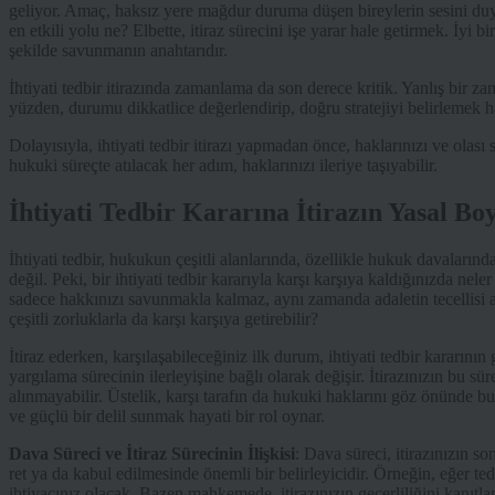
geliyor. Amaç, haksız yere mağdur duruma düşen bireylerin sesini du
en etkili yolu ne? Elbette, itiraz sürecini işe yarar hale getirmek. İyi b
şekilde savunmanın anahtarıdır.
İhtiyati tedbir itirazında zamanlama da son derece kritik. Yanlış bir 
yüzden, durumu dikkatlice değerlendirip, doğru stratejiyi belirlemek h
Dolayısıyla, ihtiyati tedbir itirazı yapmadan önce, haklarınızı ve ola
hukuki süreçte atılacak her adım, haklarınızı ileriye taşıyabilir.
İhtiyati Tedbir Kararına İtirazın Yasal Boy
İhtiyati tedbir, hukukun çeşitli alanlarında, özellikle hukuk davaların
değil. Peki, bir ihtiyati tedbir kararıyla karşı karşıya kaldığınızda neler
sadece hakkınızı savunmakla kalmaz, aynı zamanda adaletin tecellisi aç
çeşitli zorluklarla da karşı karşıya getirebilir?
İtiraz ederken, karşılaşabileceğiniz ilk durum, ihtiyati tedbir kararının ge
yargılama sürecinin ilerleyişine bağlı olarak değişir. İtirazınızın bu sü
alınmayabilir. Üstelik, karşı tarafın da hukuki haklarını göz önünde bu
ve güçlü bir delil sunmak hayati bir rol oynar.
Dava Süreci ve İtiraz Sürecinin İlişkisi
: Dava süreci, itirazınızın son
ret ya da kabul edilmesinde önemli bir belirleyicidir. Örneğin, eğer ted
ihtiyacınız olacak. Bazen mahkemede, itirazınızın geçerliliğini kanıtlam