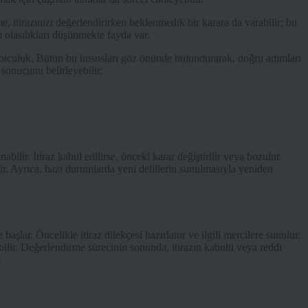
, itirazınızı değerlendirirken beklenmedik bir karara da varabilir; bu
 olasılıkları düşünmekte fayda var.
ir yolculuk. Bütün bu hususları göz önünde bulundurarak, doğru adımları
sonucunu belirleyebilir.
abilir. İtiraz kabul edilirse, önceki karar değiştirilir veya bozulur.
ir. Ayrıca, bazı durumlarda yeni delillerin sunulmasıyla yeniden
başlar. Öncelikle itiraz dilekçesi hazırlanır ve ilgili mercilere sunulur.
ebilir. Değerlendirme sürecinin sonunda, itirazın kabulü veya reddi
.