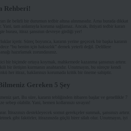
ma Rehberi!
rı ile belirli bir durumun tedbir altına alınmasıdır. Ama burada dikkat
ir. Yani, tam anlamıyla koruma sağlamaz. Ancak, ihtiyati tedbir kararı
şte burası, itiraz şansının devreye girdiği yer!
orluklar içerir. Süreç boyunca, kararın yerine geçecek bir başka kararın
 sadece “bu benim için haksızlık” demek yeterli değil. Delillere
dayanağı hazırlamak zorundasınız.
a edici bir biçimde ortaya koymak, mahkemede kazanma şansınızı artırır.
tkili bir iletişim kurmanın anahtarıdır. Unutmayın, bu süreçte kendi
kü her itiraz, haklarınızı korumada kritik bir öneme sahiptir.
 Bilmeniz Gereken 5 Şey
 etmeniz şart. Bu süre, kararın tebliğinden itibaren başlar ve genellikle 7
ze sebep olabilir. Yani, hemen kollarınızı sıvayın!
ar. İtirazınızı destekleyecek somut gerekçeler sunmak, şansınızı artırır.
tmek gibi faktörler, itirazınızda güçlü birer silah olur. Unutmayın, iyi