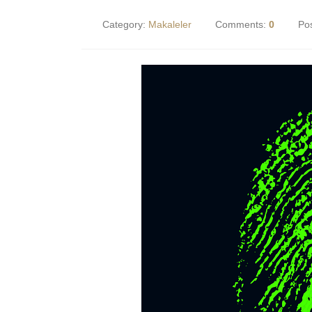
Category:
Makaleler
Comments:
0
Po