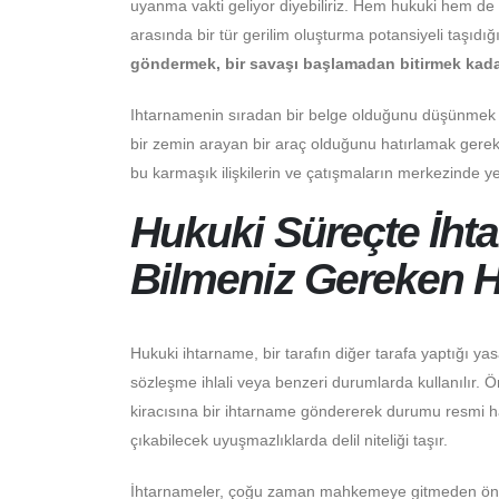
uyanma vakti geliyor diyebiliriz. Hem hukuki hem de p
arasında bir tür gerilim oluşturma potansiyeli taşı
göndermek, bir savaşı başlamadan bitirmek kadar e
Ihtarnamenin sıradan bir belge olduğunu düşünmek yan
bir zemin arayan bir araç olduğunu hatırlamak gerek
bu karmaşık ilişkilerin ve çatışmaların merkezinde yer
Hukuki Süreçte İht
Bilmeniz Gereken H
Hukuki ihtarname, bir tarafın diğer tarafa yaptığı yas
sözleşme ihlali veya benzeri durumlarda kullanılır. Ö
kiracısına bir ihtarname göndererek durumu resmi hal
çıkabilecek uyuşmazlıklarda delil niteliği taşır.
İhtarnameler, çoğu zaman mahkemeye gitmeden önc