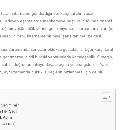
r taraf, ihtarname gönderdiğinde, karşı tarafın yasal
lığı, ilerleyen aşamalarda mahkemeye başvurulduğunda önemli
ereği bir yükümlülük yerine getirilmiyorsa, ihtarnamenin varlığı,
ılabilir. Yani, ihtarname bir nevi “şans tanıma” belgesi.
ı durumunda sonuçlar oldukça geç olabilir. Eğer karşı taraf
 getirmezse, ciddi hukuki yaptırımlarla karşılaşabilir. Örneğin,
v sahibi doğrudan tahliye davası açma yoluna gidebilir. Yani,
en, aynı zamanda hukuki süreçlerin hızlanması için de bir
r Vehim mi?
n Her Şey!
lk Adım
htarı mı?