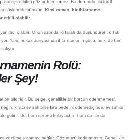
sikolojik etkileri göz ardı edilemez. Bu durumda, iki taraf
dığını söylemek mümkün.
Kimi zaman, bir ihtarname
tkili olabilir.
ıltıcı olabilir. Onun aslında iki tarafı da düşündüren, ortak
iyor. Yani, hukuk dünyasında ihtarnamenin gücü, belki de tüm
 alıyor.
arnamenin Rolü:
er Şey!
al bir bildiridir. Bu belge, genellikle bir borcun ödenmemesi,
rneğin, kiracı ev sahibine kira bedelini ödemediğinde, ev sahibi
e getirir. Bu, hem sorunu kolaylaştırır hem de ileride
e çözüme ulaşmayı sağlar. Gözünüzü korkutmasın; Genellikle