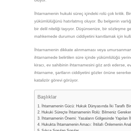
oluyor.
İhtarnamenin hukuki süreç içindeki rolü çok kritik. Bi
yükümlülüğünü hatırlatmış oluyor. Bu belgenin var
bir delil niteliği taşıyor. Düşünsenize, bir sözleşme g
mahkemede durumun ciddiyetini kanıtlamak için kullan
İhtarnamenin dikkate alınmaması veya umursanmamas
ihtarnamede belirtilen süre içinde yükümlülüğü yerine
kiracı, ev sahibinin ihtarnamesini göz ardı ederse, e
ihtarname, şartların ciddiyetini gözler önüne sererk
katalizör görevi görüyor.
Başlıklar
İhtarnamenin Gücü: Hukuk Dünyasında İki Taraflı Bi
Hukuki Süreçte İhtarnamenin Rolü: Bilmeniz Gereke
İhtarnamenin Önemi: Yasaların Gölgesinde Yapılan İ
Hukukta İhtarnamenin Amacı: İhtilafı Önlemenin Ana
Sıkça Sorulan Sorular