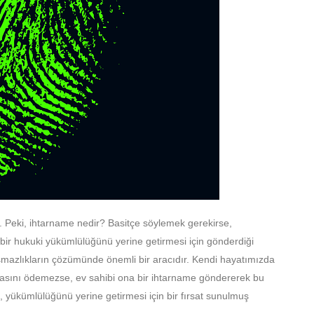
 Peki, ihtarname nedir? Basitçe söylemek gerekirse,
 bir hukuki yükümlülüğünü yerine getirmesi için gönderdiği
laşmazlıkların çözümünde önemli bir aracıdır. Kendi hayatımızda
kirasını ödemezse, ev sahibi ona bir ihtarname göndererek bu
, yükümlülüğünü yerine getirmesi için bir fırsat sunulmuş