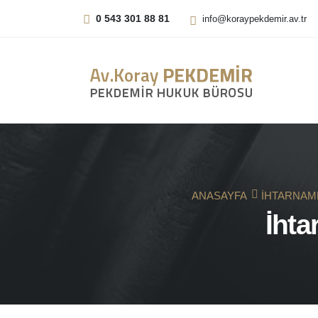
0 543 301 88 81
info@koraypekdemir.av.tr
ANASAYFA
İHTARNAM
İht