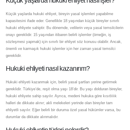
Küçük yaşlarda hukuki ehliyet nasıl işler?
Küçük yaşlarda hukuki ehliyet, bireyin yasal işlemleri yapabilme
kapasitesini ifade eder. Genellikle 18 yaşından küçük bireyler sınırlı
hukuki ehliyete sahiptir. Bu dönemde, velilerin veya yasal temsilcilerin
onayı gereklidir. 15 yaşından itibaren belirli işlemler (örneğin, iş
sözleşmesi yapmak) için sınırlı bir ehliyet söz konusu olabilir. Ancak,
önemli ve karmaşık hukuki işlemler için her zaman yasal temsilci
gereklidir.
Hukuki ehliyeti nasıl kazanırım?
Hukuki ehliyeti kazanmak için, belirli yasal şartları yerine getirmek
gereklidir. Türkiye’de, reşit olma yaşı 18’dir. Bu yaşı dolduran bireyler,
hukuki ehliyete sahip sayılır. Ayrıca, medeni hukuka göre kısıtlılık
halleri de dikkate alınır; akli melekeleri yerinde olan bireyler tam
ehliyetli sayılır. Eğer belirli bir duruma özel yasal hükümler varsa, bu
durumlar da dikkate alınmalıdır.
Hukuki ehliyetin türleri nelerdir?