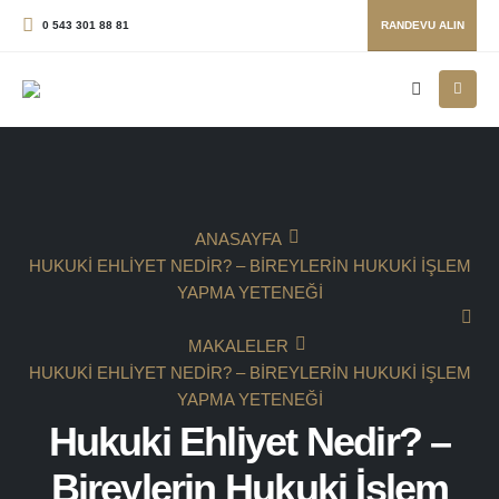
0 543 301 88 81
RANDEVU ALIN
ANASAYFA
HUKUKI EHLIYET NEDIR? – BIREYLERIN HUKUKI İŞLEM
YAPMA YETENEĞI
MAKALELER
HUKUKI EHLIYET NEDIR? – BIREYLERIN HUKUKI İŞLEM
YAPMA YETENEĞI
Hukuki Ehliyet Nedir? –
Bireylerin Hukuki İşlem