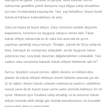
baktığıyla da ilgilidir. Çocuklar ve gençler, belirli kararları verme
noktasında genellikle yeterli deneyime veya bilgiye sahip olmadıkları
için bazı kısıtlamalarla karşılaşırlar. Yani, yaş ilerledikçe, bireyin kendi
hukuksal haklarını kullanabilmesi de artar.
Zeka ise başka bir boyut ekliyor. Zeka, kimimizin analitik düşünme
kapasitesini, kimimizin ise duygusal zekasını temsil eder. Fakat,
hukuki ehliyet noktasında bu iki zeka türü arasında bir ayrım
yapılması gerektiği sıkça tartışılır. Örneğin, yüksek bir IQ’ya sahip bir
birey, karmaşık bir sözleşmeyi anlayabilir; ancak duygusal zekası
yetersizse bazı sosyolojik durumları değerlendirirken zorlanabilir. Yani,
sadece zeka seviyesine bakarak hukuki ehliyeti belirlemek adil mi?
Ayrıca, bireylerin sosyal çevresi, eğitim durumu ve kültürel arka
planları da hukuki ehliyeti etkileyen önemli faktörler arasında yer alır.
İyi bir eğitim, bireyin hukuki süreçleri anlamasına yardımcı olabilirken,
sosyal çevre de bir kişinin karar verme yetisi üzerinde belirleyici bir rol
oynar. Herkesin aynı fırsatlara sahip olmadığı ve bu durumun hukuki
ehliyet üzerinde etkili olduğu göz önünde bulundurulursa, bu konudaki
karmaşıklık daha iyi anlaşılabilir.