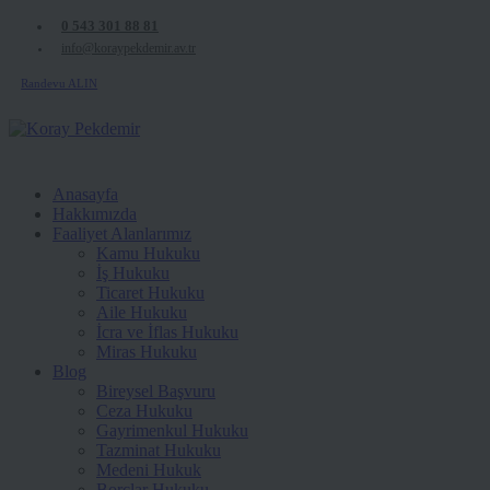
0 543 301 88 81
info@koraypekdemir.av.tr
Randevu ALIN
Anasayfa
Hakkımızda
Faaliyet Alanlarımız
Kamu Hukuku
İş Hukuku
Ticaret Hukuku
Aile Hukuku
İcra ve İflas Hukuku
Miras Hukuku
Blog
Bireysel Başvuru
Ceza Hukuku
Gayrimenkul Hukuku
Tazminat Hukuku
Medeni Hukuk
Borçlar Hukuku