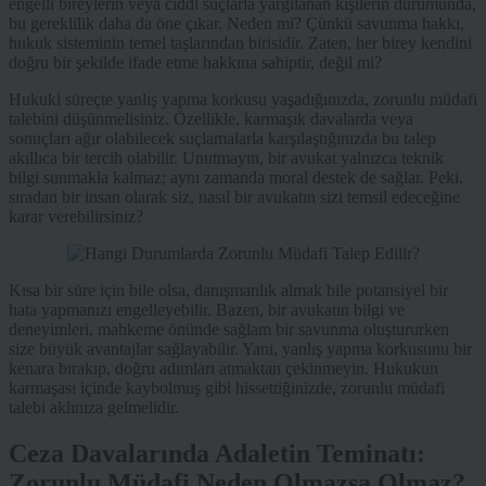
engelli bireylerin veya ciddi suçlarla yargılanan kişilerin durumunda,
bu gereklilik daha da öne çıkar. Neden mi? Çünkü savunma hakkı,
hukuk sisteminin temel taşlarından birisidir. Zaten, her birey kendini
doğru bir şekilde ifade etme hakkına sahiptir, değil mi?
Hukuki süreçte yanlış yapma korkusu yaşadığınızda, zorunlu müdafi
talebini düşünmelisiniz. Özellikle, karmaşık davalarda veya
sonuçları ağır olabilecek suçlamalarla karşılaştığınızda bu talep
akıllıca bir tercih olabilir. Unutmayın, bir avukat yalnızca teknik
bilgi sunmakla kalmaz; aynı zamanda moral destek de sağlar. Peki,
sıradan bir insan olarak siz, nasıl bir avukatın sizi temsil edeceğine
karar verebilirsiniz?
Kısa bir süre için bile olsa, danışmanlık almak bile potansiyel bir
hata yapmanızı engelleyebilir. Bazen, bir avukatın bilgi ve
deneyimleri, mahkeme önünde sağlam bir savunma oluştururken
size büyük avantajlar sağlayabilir. Yani, yanlış yapma korkusunu bir
kenara bırakıp, doğru adımları atmaktan çekinmeyin. Hukukun
karmaşası içinde kaybolmuş gibi hissettiğinizde, zorunlu müdafi
talebi aklınıza gelmelidir.
Ceza Davalarında Adaletin Teminatı:
Zorunlu Müdafi Neden Olmazsa Olmaz?