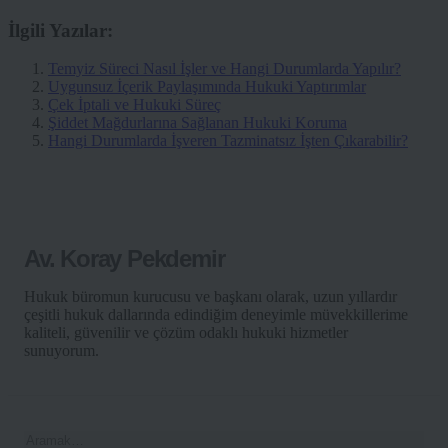
İlgili Yazılar:
Temyiz Süreci Nasıl İşler ve Hangi Durumlarda Yapılır?
Uygunsuz İçerik Paylaşımında Hukuki Yaptırımlar
Çek İptali ve Hukuki Süreç
Şiddet Mağdurlarına Sağlanan Hukuki Koruma
Hangi Durumlarda İşveren Tazminatsız İşten Çıkarabilir?
Av. Koray Pekdemir
Hukuk büromun kurucusu ve başkanı olarak, uzun yıllardır
çeşitli hukuk dallarında edindiğim deneyimle müvekkillerime
kaliteli, güvenilir ve çözüm odaklı hukuki hizmetler
sunuyorum.