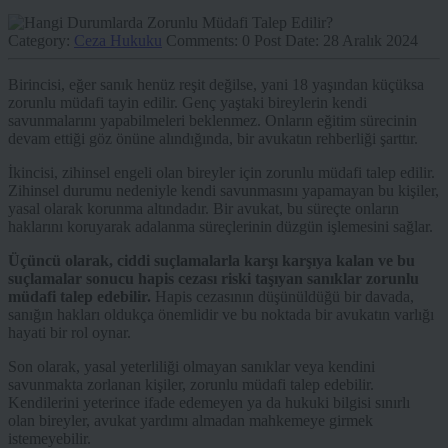
Category:
Ceza Hukuku
Comments:
0
Post Date:
28 Aralık 2024
Birincisi, eğer sanık henüz reşit değilse, yani 18 yaşından küçüksa
zorunlu müdafi tayin edilir. Genç yaştaki bireylerin kendi
savunmalarını yapabilmeleri beklenmez. Onların eğitim sürecinin
devam ettiği göz önüne alındığında, bir avukatın rehberliği şarttır.
İkincisi, zihinsel engeli olan bireyler için zorunlu müdafi talep edilir.
Zihinsel durumu nedeniyle kendi savunmasını yapamayan bu kişiler,
yasal olarak korunma altındadır. Bir avukat, bu süreçte onların
haklarını koruyarak adalanma süreçlerinin düzgün işlemesini sağlar.
Üçüncü olarak, ciddi suçlamalarla karşı karşıya kalan ve bu
suçlamalar sonucu hapis cezası riski taşıyan sanıklar zorunlu
müdafi talep edebilir.
Hapis cezasının düşünüldüğü bir davada,
sanığın hakları oldukça önemlidir ve bu noktada bir avukatın varlığı
hayati bir rol oynar.
Son olarak, yasal yeterliliği olmayan sanıklar veya kendini
savunmakta zorlanan kişiler, zorunlu müdafi talep edebilir.
Kendilerini yeterince ifade edemeyen ya da hukuki bilgisi sınırlı
olan bireyler, avukat yardımı almadan mahkemeye girmek
istemeyebilir.