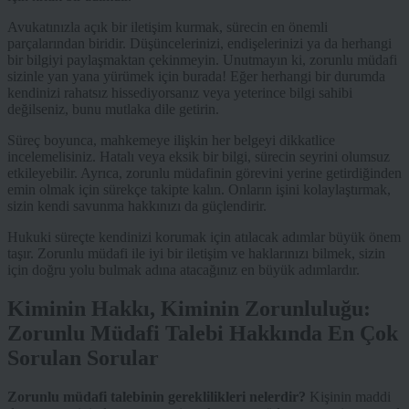
Avukatınızla açık bir iletişim kurmak, sürecin en önemli
parçalarından biridir. Düşüncelerinizi, endişelerinizi ya da herhangi
bir bilgiyi paylaşmaktan çekinmeyin. Unutmayın ki, zorunlu müdafi
sizinle yan yana yürümek için burada! Eğer herhangi bir durumda
kendinizi rahatsız hissediyorsanız veya yeterince bilgi sahibi
değilseniz, bunu mutlaka dile getirin.
Süreç boyunca, mahkemeye ilişkin her belgeyi dikkatlice
incelemelisiniz. Hatalı veya eksik bir bilgi, sürecin seyrini olumsuz
etkileyebilir. Ayrıca, zorunlu müdafinin görevini yerine getirdiğinden
emin olmak için sürekçe takipte kalın. Onların işini kolaylaştırmak,
sizin kendi savunma hakkınızı da güçlendirir.
Hukuki süreçte kendinizi korumak için atılacak adımlar büyük önem
taşır. Zorunlu müdafi ile iyi bir iletişim ve haklarınızı bilmek, sizin
için doğru yolu bulmak adına atacağınız en büyük adımlardır.
Kiminin Hakkı, Kiminin Zorunluluğu:
Zorunlu Müdafi Talebi Hakkında En Çok
Sorulan Sorular
Zorunlu müdafi talebinin gereklilikleri nelerdir?
Kişinin maddi