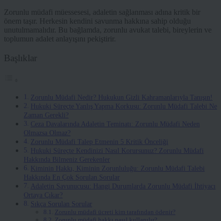
Zorunlu müdafi müessesesi, adaletin sağlanması adına kritik bir
önem taşır. Herkesin kendini savunma hakkına sahip olduğu
unutulmamalıdır. Bu bağlamda, zorunlu avukat talebi, bireylerin ve
toplumun adalet anlayışını pekiştirir.
Başlıklar
Zorunlu Müdafi Nedir? Hukukun Gizli Kahramanlarıyla Tanışın!
Hukuki Süreçte Yanlış Yapma Korkusu: Zorunlu Müdafi Talebi Ne
Zaman Gerekli?
Ceza Davalarında Adaletin Teminatı: Zorunlu Müdafi Neden
Olmazsa Olmaz?
Zorunlu Müdafi Talep Etmenin 5 Kritik Önceliği
Hukuki Süreçte Kendinizi Nasıl Korursunuz? Zorunlu Müdafi
Hakkında Bilmeniz Gerekenler
Kiminin Hakkı, Kiminin Zorunluluğu: Zorunlu Müdafi Talebi
Hakkında En Çok Sorulan Sorular
Adaletin Savunucusu: Hangi Durumlarda Zorunlu Müdafi İhtiyacı
Ortaya Çıkar?
Sıkça Sorulan Sorular
Zorunlu müdafi ücreti kim tarafından ödenir?
Zorunlu müdafi hakkı nasıl kullanılır?