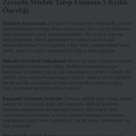
Zorunlu Müdafi Talep Etmenin 5 Kritik
Önceliği
Hakların Korunması:
Zorunlu bir müdafi talep ettiğinizde, aslında
kendi haklarınızı koruma altına alıyorsunuz. Siz veya sevdikleriniz,
ceza davalarında yalnız bırakılmamalısınız. Bir avukat, durumu
değerlendirmek, strateji geliştirmek ve haklarınızı korumak
noktasında uzman bir perspektife sahip. Yani, zorunlu müdafi talep
etmek, sizin için adalet arayışında bir kalkan işlevi görüyor.
Hukuki Süreçlerin Anlaşılması:
Bu tür bir talep, hukuki süreçlerin
karmaşıklığını anlamanızı sağlar. Mahkeme salonunda geçen
kavramlar ve terimler, birçok kişi için tamamen yabancı olabilir. Bir
müdafi, sizin adınıza bu karmaşayı çözerek, sürecin nereye gittiğini
net bir şekilde anlamanızı ve buna göre hareket etmenizi sağlar.
Yani, ne demek istediğimi biliyor musun?
Kapsamlı Savunma Stratejisi:
Zorunlu müdafi talep etmek, sadece
hukuki bir zorunluluk değil, aynı zamanda etkili bir savunma
stratejisi oluşturmanın da başlangıç noktası. Bir avukat, sizin
özgürlüğünüzü korumak ve en iyi sonucun alınması için kırılma
noktalarınızı analiz eder. Unutmayın, her bir detay, mahkemede bir
fark yaratabilir.