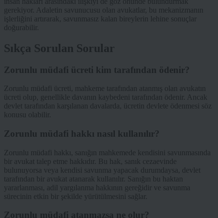
insan hakları arasındaki ilişkiyi de göz önünde bulundurmak
gerekiyor. Adaletin savunucusu olan avukatlar, bu mekanizmanın
işlerliğini artırarak, savunmasız kalan bireylerin lehine sonuçlar
doğurabilir.
Sıkça Sorulan Sorular
Zorunlu müdafi ücreti kim tarafından ödenir?
Zorunlu müdafi ücreti, mahkeme tarafından atanmış olan avukatın
ücreti olup, genellikle davanın kaybedeni tarafından ödenir. Ancak
devlet tarafından karşılanan davalarda, ücretin devlete ödenmesi söz
konusu olabilir.
Zorunlu müdafi hakkı nasıl kullanılır?
Zorunlu müdafi hakkı, sanığın mahkemede kendisini savunmasında
bir avukat talep etme hakkıdır. Bu hak, sanık cezaevinde
bulunuyorsa veya kendisi savunma yapacak durumdaysa, devlet
tarafından bir avukat atanarak kullanılır. Sanığın bu haktan
yararlanması, adil yargılanma hakkının gereğidir ve savunma
sürecinin etkin bir şekilde yürütülmesini sağlar.
Zorunlu müdafi atanmazsa ne olur?