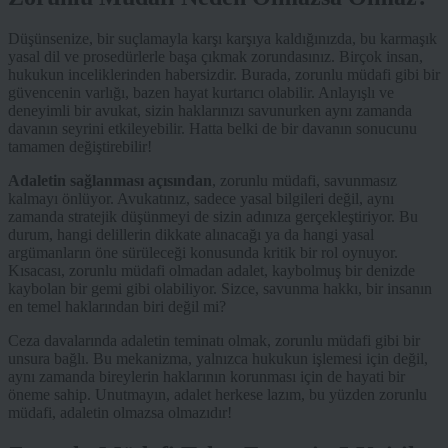
Düşünsenize, bir suçlamayla karşı karşıya kaldığınızda, bu karmaşık
yasal dil ve prosedürlerle başa çıkmak zorundasınız. Birçok insan,
hukukun inceliklerinden habersizdir. Burada, zorunlu müdafi gibi bir
güvencenin varlığı, bazen hayat kurtarıcı olabilir. Anlayışlı ve
deneyimli bir avukat, sizin haklarınızı savunurken aynı zamanda
davanın seyrini etkileyebilir. Hatta belki de bir davanın sonucunu
tamamen değiştirebilir!
Adaletin sağlanması açısından
, zorunlu müdafi, savunmasız
kalmayı önlüyor. Avukatınız, sadece yasal bilgileri değil, aynı
zamanda stratejik düşünmeyi de sizin adınıza gerçekleştiriyor. Bu
durum, hangi delillerin dikkate alınacağı ya da hangi yasal
argümanların öne sürüleceği konusunda kritik bir rol oynuyor.
Kısacası, zorunlu müdafi olmadan adalet, kaybolmuş bir denizde
kaybolan bir gemi gibi olabiliyor. Sizce, savunma hakkı, bir insanın
en temel haklarından biri değil mi?
Ceza davalarında adaletin teminatı olmak, zorunlu müdafi gibi bir
unsura bağlı. Bu mekanizma, yalnızca hukukun işlemesi için değil,
aynı zamanda bireylerin haklarının korunması için de hayati bir
öneme sahip. Unutmayın, adalet herkese lazım, bu yüzden zorunlu
müdafi, adaletin olmazsa olmazıdır!