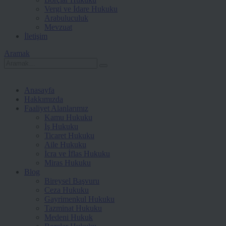
Vergi ve İdare Hukuku
Arabuluculuk
Mevzuat
İletişim
Aramak
Anasayfa
Hakkımızda
Faaliyet Alanlarımız
Kamu Hukuku
İş Hukuku
Ticaret Hukuku
Aile Hukuku
İcra ve İflas Hukuku
Miras Hukuku
Blog
Bireysel Başvuru
Ceza Hukuku
Gayrimenkul Hukuku
Tazminat Hukuku
Medeni Hukuk