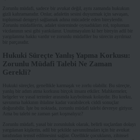
Zorunlu müdafi, sadece bir avukat değil, aynı zamanda hukukun
gizli kahramanıdır. Onlar, adaletin sesini duyurmak için savaşan,
toplumsal dengeyi sağlamak adına mücadele eden bireylerdir.
Zorunlu müdafilerin, adalet sisteminde oynadıkları rol, toplumun
vicdanının sesi gibi yankılanır. Unutmayalım ki her bireyin adil bir
yargılanma hakkı vardır ve zorunlu müdafiler bu sürecin ayrılmaz
bir parçasıdır.
Hukuki Süreçte Yanlış Yapma Korkusu:
Zorunlu Müdafi Talebi Ne Zaman
Gerekli?
Hukuki süreçler, genellikle karmaşık ve zorlu olabilir. Bu süreçte,
yanlış bir adım atma korkusu birçok insanı etkiler. Mahkemeler,
belgeler ve yasal terimler arasında kaybolmak kolaydır. Bu korku,
savunma hakkının ihlaline kadar varabilecek ciddi sonuçlar
doğurabilir. İşte bu noktada, zorunlu müdafi talebi devreye giriyor.
Ama bu talebi ne zaman şart koşmalıyız?
Zorunlu müdafi, yasal bir zorunluluk olarak, belirli suçlardan dolayı
yargılanan kişilerin, adil bir şekilde savunulmaları için bir avukat
tarafından temsil edilmesini sağlar. Özellikle çocukların, zihinsel