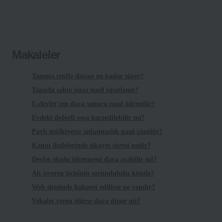
Makaleler
Tanıma tenfiz davası ne kadar sürer?
Tapuda sahte imza nasıl ispatlanır?
E-devlet’ten dava sonucu nasıl öğrenilir?
Evdeki değerli eşya haczedilebilir mi?
Paylı mülkiyette anlaşmazlık nasıl çözülür?
Kamu ihalelerinde şikayet süresi nedir?
Devlet okulu öğretmeni dava açabilir mi?
Alt işveren işçisinin sorumluluğu kimde?
Web sitesinde hakaret edilirse ne yapılır?
Vekalet veren ölürse dava düşer mi?