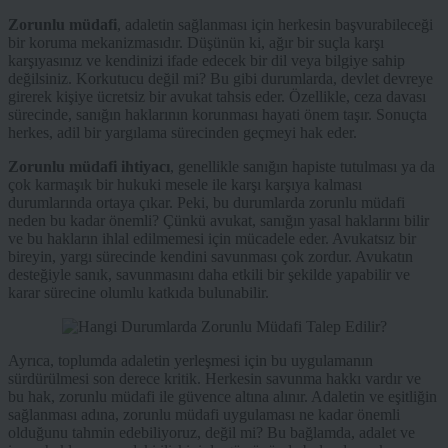
Zorunlu müdafi
, adaletin sağlanması için herkesin başvurabileceği
bir koruma mekanizmasıdır. Düşünün ki, ağır bir suçla karşı
karşıyasınız ve kendinizi ifade edecek bir dil veya bilgiye sahip
değilsiniz. Korkutucu değil mi? Bu gibi durumlarda, devlet devreye
girerek kişiye ücretsiz bir avukat tahsis eder. Özellikle, ceza davası
sürecinde, sanığın haklarının korunması hayati önem taşır. Sonuçta
herkes, adil bir yargılama sürecinden geçmeyi hak eder.
Zorunlu müdafi ihtiyacı
, genellikle sanığın hapiste tutulması ya da
çok karmaşık bir hukuki mesele ile karşı karşıya kalması
durumlarında ortaya çıkar. Peki, bu durumlarda zorunlu müdafi
neden bu kadar önemli? Çünkü avukat, sanığın yasal haklarını bilir
ve bu hakların ihlal edilmemesi için mücadele eder. Avukatsız bir
bireyin, yargı sürecinde kendini savunması çok zordur. Avukatın
desteğiyle sanık, savunmasını daha etkili bir şekilde yapabilir ve
karar sürecine olumlu katkıda bulunabilir.
Ayrıca, toplumda adaletin yerleşmesi için bu uygulamanın
sürdürülmesi son derece kritik. Herkesin savunma hakkı vardır ve
bu hak, zorunlu müdafi ile güvence altına alınır. Adaletin ve eşitliğin
sağlanması adına, zorunlu müdafi uygulaması ne kadar önemli
olduğunu tahmin edebiliyoruz, değil mi? Bu bağlamda, adalet ve