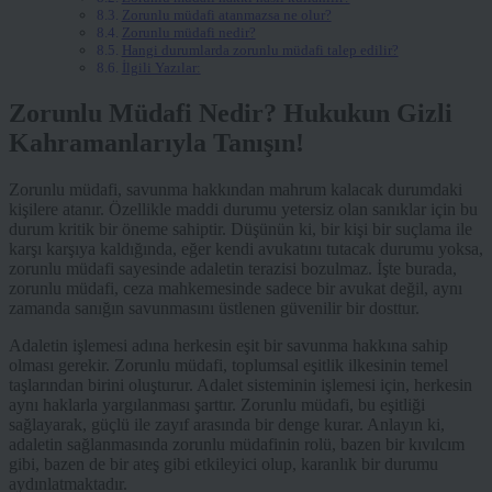
Zorunlu müdafi atanmazsa ne olur?
Zorunlu müdafi nedir?
Hangi durumlarda zorunlu müdafi talep edilir?
İlgili Yazılar:
Zorunlu Müdafi Nedir? Hukukun Gizli
Kahramanlarıyla Tanışın!
Zorunlu müdafi, savunma hakkından mahrum kalacak durumdaki
kişilere atanır. Özellikle maddi durumu yetersiz olan sanıklar için bu
durum kritik bir öneme sahiptir. Düşünün ki, bir kişi bir suçlama ile
karşı karşıya kaldığında, eğer kendi avukatını tutacak durumu yoksa,
zorunlu müdafi sayesinde adaletin terazisi bozulmaz. İşte burada,
zorunlu müdafi, ceza mahkemesinde sadece bir avukat değil, aynı
zamanda sanığın savunmasını üstlenen güvenilir bir dosttur.
Adaletin işlemesi adına herkesin eşit bir savunma hakkına sahip
olması gerekir. Zorunlu müdafi, toplumsal eşitlik ilkesinin temel
taşlarından birini oluşturur. Adalet sisteminin işlemesi için, herkesin
aynı haklarla yargılanması şarttır. Zorunlu müdafi, bu eşitliği
sağlayarak, güçlü ile zayıf arasında bir denge kurar. Anlayın ki,
adaletin sağlanmasında zorunlu müdafinin rolü, bazen bir kıvılcım
gibi, bazen de bir ateş gibi etkileyici olup, karanlık bir durumu
aydınlatmaktadır.