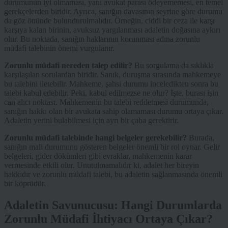
durumunun iyi olmaması, yani avukat parası ödeyememesi, en temel
gerekçelerden biridir. Ayrıca, sanığın davasının seyrine göre durumu
da göz önünde bulundurulmalıdır. Örneğin, ciddi bir ceza ile karşı
karşıya kalan birinin, avuksuz yargılanması adaletin doğasına aykırı
olur. Bu noktada, sanığın haklarının korunması adına zorunlu
müdafi talebinin önemi vurgulanır.
Zorunlu müdafi nereden talep edilir?
Bu sorgulama da sıklıkla
karşılaşılan sorulardan biridir. Sanık, duruşma sırasında mahkemeye
bu talebini iletebilir. Mahkeme, şahsi durumu inceledikten sonra bu
talebi kabul edebilir. Peki, kabul edilmezse ne olur? İşte, burası işin
can alıcı noktası. Mahkemenin bu talebi reddetmesi durumunda,
sanığın hakkı olan bir avukata sahip olamaması durumu ortaya çıkar.
Adaletin yerini bulabilmesi için ayrı bir çaba gerektirir.
Zorunlu müdafi talebinde hangi belgeler gerekebilir?
Burada,
sanığın mali durumunu gösteren belgeler önemli bir rol oynar. Gelir
belgeleri, gider dökümleri gibi evraklar, mahkemenin karar
vermesinde etkili olur. Unutulmamalıdır ki, adalet her bireyin
hakkıdır ve zorunlu müdafi talebi, bu adaletin sağlanmasında önemli
bir köprüdür.
Adaletin Savunucusu: Hangi Durumlarda
Zorunlu Müdafi İhtiyacı Ortaya Çıkar?