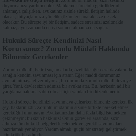
Müvekkil İle Güçlü İletişim:
Zorunlu bir müdafi, sizin sesinizi
duyurmanıza yardımcı olur. Mahkeme sürecinin getirdiklerini
anlamaya çalışırken, avukatınız sizinle sürekli iletişim halinde
olacak, ihtiyaçlarınıza yönelik çözümler sunarak size destek
olacaktır. Bu süreçte iyi bir iletişim, sadece stresinizi azaltmakla
kalmaz, aynı zamanda en iyi sonucu almanızı da sağlar.
Hukuki Süreçte Kendinizi Nasıl
Korursunuz? Zorunlu Müdafi Hakkında
Bilmeniz Gerekenler
Zorunlu müdafi, belirli suçlamalarda, özellikle ağır ceza davalarında,
sanığın kendini savunması için atanır. Eğer maddi durumunuz
avukat tutmaya el vermiyorsa, bu durumda zorunlu müdafi devreye
girer. Yani, devlet sizin adınıza bir avukat atar. Bu, herkesin adil bir
yargılama hakkına sahip olması için yapılan bir düzenlemedir.
Hukuki süreçte kendinizi savunmaya çalışırken bilmeniz gereken ilk
şey, haklarınızdır. Zorunlu müdafinin sizinle birlikte hareket etmesi
gerektiğini unutmayın. Avukatınızdan daha fazla bilgi istemekten
çekinmeyin; bu sizin hakkınız! Onun görevleri arasında, sizin
adınıza tüm hukuki belgeleri incelemek ve gerekli savunmaları
hazırlamak yer alıyor. Yardım almak, güçlü bir strateji geliştirmek
için kritik bir adımdır.