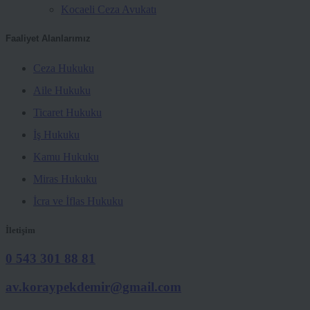
Kocaeli Ceza Avukatı
Faaliyet Alanlarımız
Ceza Hukuku
Aile Hukuku
Ticaret Hukuku
İş Hukuku
Kamu Hukuku
Miras Hukuku
İcra ve İflas Hukuku
İletişim
0 543 301 88 81
av.koraypekdemir@gmail.com