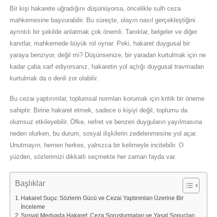
Bir kişi hakarete uğradığını düşünüyorsa, öncelikle sulh ceza
mahkemesine başvurabilir. Bu süreçte, olayın nasıl gerçekleştiğini
ayrıntılı bir şekilde anlatmak çok önemli. Tanıklar, belgeler ve diğer
kanıtlar, mahkemede büyük rol oynar. Peki, hakaret duygusal bir
yaraya benziyor, değil mi? Düşünsenize, bir yaradan kurtulmak için ne
kadar çaba sarf ediyorsanız, hakaretin yol açtığı duygusal travmadan
kurtulmak da o denli zor olabilir.
Bu cezai yaptırımlar, toplumsal normları korumak için kritik bir öneme
sahiptir. Birine hakaret etmek, sadece o kişiyi değil, toplumu da
olumsuz etkileyebilir. Öfke, nefret ve benzeri duyguların yayılmasına
neden olurken, bu durum, sosyal ilişkilerin zedelenmesine yol açar.
Unutmayın, hemen herkes, yalnızca bir kelimeyle incitebilir. O
yüzden, sözlerimizi dikkatli seçmekte her zaman fayda var.
Başlıklar
Hakaret Suçu: Sözlerin Gücü ve Cezai Yaptırımları Üzerine Bir
İnceleme
Sosyal Medyada Hakaret: Ceza Soruşturmaları ve Yasal Sonuçları