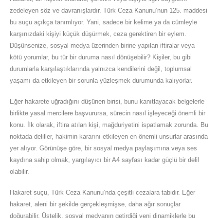
zedeleyen söz ve davranışlardır. Türk Ceza Kanunu’nun 125. maddesi
bu suçu açıkça tanımlıyor. Yani, sadece bir kelime ya da cümleyle
karşınızdaki kişiyi küçük düşürmek, ceza gerektiren bir eylem.
Düşünsenize, sosyal medya üzerinden birine yapılan iftiralar veya
kötü yorumlar, bu tür bir duruma nasıl dönüşebilir? Kişiler, bu gibi
durumlarla karşılaştıklarında yalnızca kendilerini değil, toplumsal
yaşamı da etkileyen bir sorunla yüzleşmek durumunda kalıyorlar.
Eğer hakarete uğradığını düşünen birisi, bunu kanıtlayacak belgelerle
birlikte yasal mercilere başvurursa, sürecin nasıl işleyeceği önemli bir
konu. İlk olarak, iftira atılan kişi, mağduriyetini ispatlamak zorunda. Bu
noktada deliller, hakimin kararını etkileyen en önemli unsurlar arasında
yer alıyor. Görünüşe göre, bir sosyal medya paylaşımına veya ses
kaydına sahip olmak, yargılayıcı bir A4 sayfası kadar güçlü bir delil
olabilir.
Hakaret suçu, Türk Ceza Kanunu’nda çeşitli cezalara tabidir. Eğer
hakaret, aleni bir şekilde gerçekleşmişse, daha ağır sonuçlar
doğurabilir. Üstelik, sosyal medyanın getirdiği yeni dinamiklerle bu