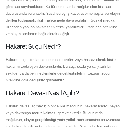
göre suç sayılmaktadır. Bu tür durumlarda, mağdur olan kişi suç
duyurusunda bulunabilir. Yasal süreç, şikayet üzerine başlar ve olayın
delilleri toplanarak, ilgili mahkemede dava açılabilir. Sosyal medya
üzerinden yapılan hakaretlerin cezai yaptırımları, ifadelerin niteliğine
ve olayın şartlarına bağlı olarak değişir.
Hakaret Suçu Nedir?
Hakaret suçu, bir kişinin onurunu, şerefini veya haksız olarak kişilik
haklarını zedeleyen davranışlardır. Bu suç, sözlü ya da yazılı bir
şekilde, ya da belirli eylemlerle gerçekleştirilebilir. Cezası, suçun
niteliğine göre değişiklik gösterebilir.
Hakaret Davası Nasıl Açılır?
Hakaret davası açmak için öncelikle mağdurun, hakaret içerikli beyan
veya davranışa maruz kalması gerekmektedir. Bu durumda,
mağdurun, olayın gerçekleştiği yerin yetkili mahkemesine başvurması
ve dilekçe ile şikayette bulunması yeterlidir. Dilekçede, hakaret eden