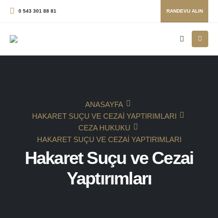
0 543 301 88 81
RANDEVU ALIN
ANASAYFA
HAKARET SUÇU VE CEZAI YAPTIRIMLARI
CEZA HUKUKU
HAKARET SUÇU VE CEZAI YAPTIRIMLARI
Hakaret Suçu ve Cezai
Yaptırımları