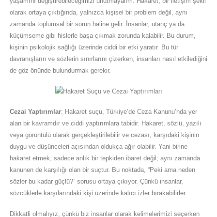
yaşamını değiştirebileceğimizi unutmayalım. Hakaret, bir iletişim şekli
olarak ortaya çıktığında, yalnızca kişisel bir problem değil, aynı
zamanda toplumsal bir sorun haline gelir. İnsanlar, utanç ya da
küçümseme gibi hislerle başa çıkmak zorunda kalabilir. Bu durum,
kişinin psikolojik sağlığı üzerinde ciddi bir etki yaratır. Bu tür
davranışların ve sözlerin sınırlarını çizerken, insanları nasıl etkilediğini
de göz önünde bulundurmak gerekir.
Cezai Yaptırımlar
: Hakaret suçu, Türkiye’de Ceza Kanunu’nda yer
alan bir kavramdır ve ciddi yaptırımlara tabidir. Hakaret, sözlü, yazılı
veya görüntülü olarak gerçekleştirilebilir ve cezası, karşıdaki kişinin
duygu ve düşünceleri açısından oldukça ağır olabilir. Yani birine
hakaret etmek, sadece anlık bir tepkiden ibaret değil; aynı zamanda
kanunen de karşılığı olan bir suçtur. Bu noktada, “Peki ama neden
sözler bu kadar güçlü?” sorusu ortaya çıkıyor. Çünkü insanlar,
sözcüklerle karşılarındaki kişi üzerinde kalıcı izler bırakabilirler.
Dikkatli olmalıyız, çünkü biz insanlar olarak kelimelerimizi seçerken