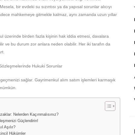
Mesela, bir evdeki su sızıntısı ya da yapısal sorunlar alıcıyı
, sadece mahkemeye gitmekle kalmaz, aynı zamanda uzun yıllar
ul üzerinde birden fazla kişinin hak iddia etmesi, davalara
ir ve bu durum zor anlara neden olabilir. Her iki tarafın da
rt.
 geçmenizi sağlar. Gayrimenkul alım satım işlemleri karmaşık
k mümkün.
zaklar: Nelerden Kaçınmalısınız?
eşmenizi Güçlendirin!
l Aşılır?
kincil Hükümler