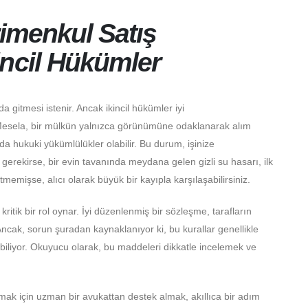
rimenkul Satış
incil Hükümler
 gitmesi istenir. Ancak ikincil hükümler iyi
. Mesela, bir mülkün yalnızca görünümüne odaklanarak alım
 da hukuki yükümlülükler olabilir. Bu durum, işinize
erekirse, bir evin tavanında meydana gelen gizli su hasarı, ilk
tmemişse, alıcı olarak büyük bir kayıpla karşılaşabilirsiniz.
 kritik bir rol oynar. İyi düzenlenmiş bir sözleşme, tarafların
. Ancak, sorun şuradan kaynaklanıyor ki, bu kurallar genellikle
labiliyor. Okuyucu olarak, bu maddeleri dikkatle incelemek ve
mak için uzman bir avukattan destek almak, akıllıca bir adım