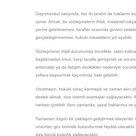
Gayrimenkul satışında, her iki tarafın da haklarını k
oynar. Ancak, bu sözleşmelerin ihlali, maalesef sıkç
yerine getirilmemesi, taraflar arasında güveni zedeley
gerçekleştirmemesi, hukuki meselelere yol açabilir.
Sözleşmenin ihlali durumunda öncelikle, sakin kalma
başlatmadan önce, karşı tarafla görüşmek ve sorunu
anlamalar ya da iletişim eksiklikleri nedeniyle sorun
yollara başvurmak kaçınılmaz hale gelebilir.
Unutmayın, hukuki süreç karmaşık ve zaman alıcı ola
destek almak, size önemli avantajlar sağlayacaktır. 
haritası çizebilir. Aynı zamanda, yasal haklarınız ve 
Tamamen özgün bir yaklaşım geliştirmek isteyenler 
unsurları göz önünde bulundurmak faydalı olacaktır. 
size büyük kolaylık sağlayacaktır.