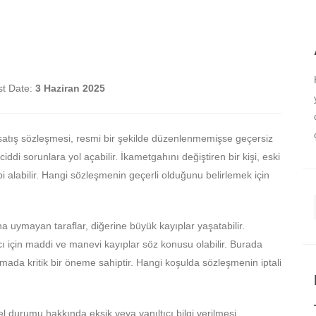
st Date:
3 Haziran 2025
 satış sözleşmesi, resmi bir şekilde düzenlenmemişse geçersiz
 ciddi sorunlara yol açabilir. İkametgahını değiştiren bir kişi, eski
bi alabilir. Hangi sözleşmenin geçerli olduğunu belirlemek için
na uymayan taraflar, diğerine büyük kayıplar yaşatabilir.
ı için maddi ve manevi kayıplar söz konusu olabilir. Burada
rumada kritik bir öneme sahiptir. Hangi koşulda sözleşmenin iptali
el durumu hakkında eksik veya yanıltıcı bilgi verilmesi