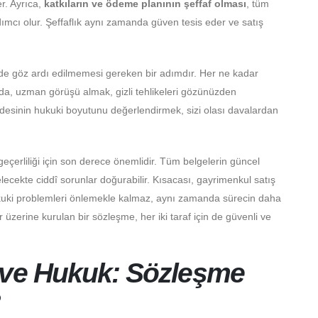
er. Ayrıca,
katkıların ve ödeme planının şeffaf olması
, tüm
dımcı olur. Şeffaflık aynı zamanda güven tesis eder ve satış
nde göz ardı edilmemesi gereken bir adımdır. Her ne kadar
a da, uzman görüşü almak, gizli tehlikeleri gözünüzden
esinin hukuki boyutunu değerlendirmek, sizi olası davalardan
geçerliliği için son derece önemlidir. Tüm belgelerin güncel
lecekte ciddî sorunlar doğurabilir. Kısacası, gayrimenkul satış
kuki problemleri önlemekle kalmaz, aynı zamanda sürecin daha
 üzerine kurulan bir sözleşme, her iki taraf için de güvenli ve
 ve Hukuk: Sözleşme