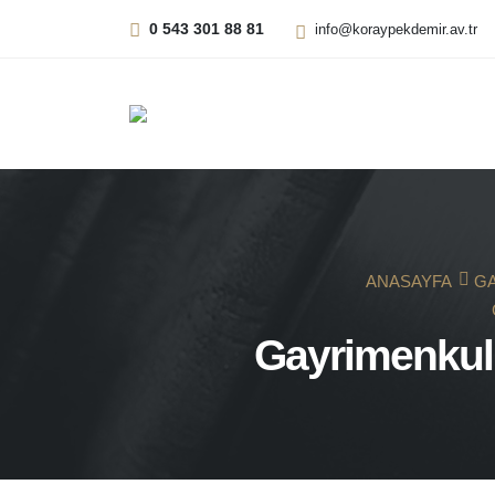
0 543 301 88 81
info@koraypekdemir.av.tr
ANASAYFA
GA
Gayrimenkul 