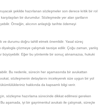
oruyacak şekilde hazırlanan sözleşmeler son derece kritik bir rol
a karşılaşılan bir durumdur. Sözleşmede yer alan şartların
ebilir. Örneğin, alıcının anlaştığı tarihte ödemeyi
k ve durumu doğru tahlil etmek önemlidir. Yasal süreç
 diyalogla çözmeye çalışmak tavsiye edilir. Çoğu zaman, yanlış
lar büyüyebilir. Eğer bu yöntemle bir sonuç alınamazsa, hukuki
bilir. Bu nedenle, sürecin her aşamasında bir avukattan
Avukat, sözleşmenin detaylarını inceleyerek size uygun bir yol
yükümlülükleriniz hakkında da kapsamlı bilgi verir.
için, sözleşme hazırlama sürecinde dikkat edilmesi gereken
Bu aşamada, iyi bir gayrimenkul avukatı ile çalışmak, süreçte