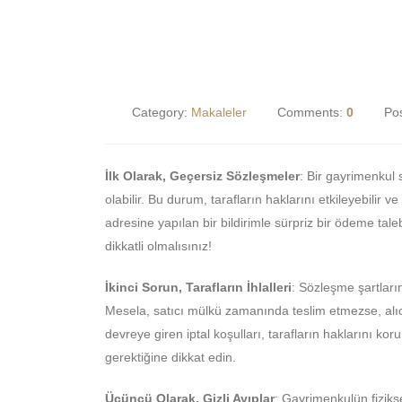
Category:
Makaleler
Comments:
0
Po
İlk Olarak, Geçersiz Sözleşmeler
: Bir gayrimenkul
olabilir. Bu durum, tarafların haklarını etkileyebilir ve
adresine yapılan bir bildirimle sürpriz bir ödeme tale
dikkatli olmalısınız!
İkinci Sorun, Tarafların İhlalleri
: Sözleşme şartları
Mesela, satıcı mülkü zamanında teslim etmezse, alıc
devreye giren iptal koşulları, tarafların haklarını ko
gerektiğine dikkat edin.
Üçüncü Olarak, Gizli Ayıplar
: Gayrimenkulün fiziks