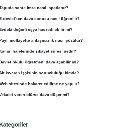
Tapuda sahte imza nasıl ispatlanır?
E-devlet’ten dava sonucu nasıl öğrenilir?
Evdeki değerli eşya haczedilebilir mi?
Paylı mülkiyette anlaşmazlık nasıl çözülür?
Kamu ihalelerinde şikayet süresi nedir?
Devlet okulu öğretmeni dava açabilir mi?
Alt işveren işçisinin sorumluluğu kimde?
Web sitesinde hakaret edilirse ne yapılır?
Vekalet veren ölürse dava düşer mi?
Kategoriler