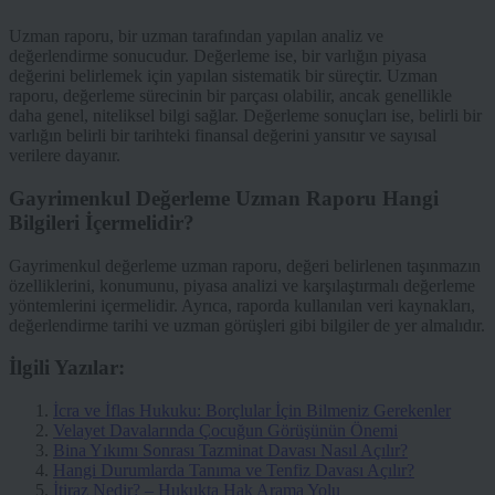
Uzman raporu, bir uzman tarafından yapılan analiz ve
değerlendirme sonucudur. Değerleme ise, bir varlığın piyasa
değerini belirlemek için yapılan sistematik bir süreçtir. Uzman
raporu, değerleme sürecinin bir parçası olabilir, ancak genellikle
daha genel, niteliksel bilgi sağlar. Değerleme sonuçları ise, belirli bir
varlığın belirli bir tarihteki finansal değerini yansıtır ve sayısal
verilere dayanır.
Gayrimenkul Değerleme Uzman Raporu Hangi
Bilgileri İçermelidir?
Gayrimenkul değerleme uzman raporu, değeri belirlenen taşınmazın
özelliklerini, konumunu, piyasa analizi ve karşılaştırmalı değerleme
yöntemlerini içermelidir. Ayrıca, raporda kullanılan veri kaynakları,
değerlendirme tarihi ve uzman görüşleri gibi bilgiler de yer almalıdır.
İlgili Yazılar:
İcra ve İflas Hukuku: Borçlular İçin Bilmeniz Gerekenler
Velayet Davalarında Çocuğun Görüşünün Önemi
Bina Yıkımı Sonrası Tazminat Davası Nasıl Açılır?
Hangi Durumlarda Tanıma ve Tenfiz Davası Açılır?
İtiraz Nedir? – Hukukta Hak Arama Yolu