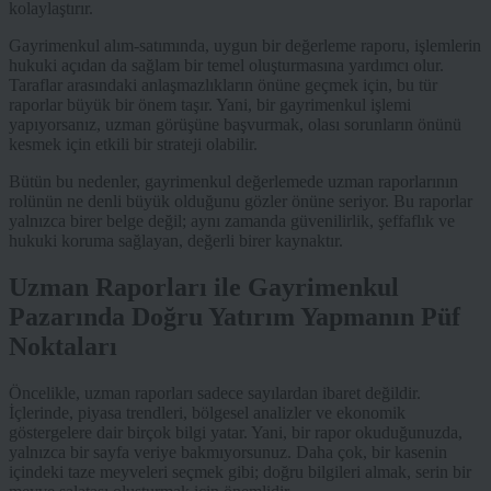
kolaylaştırır.
Gayrimenkul alım-satımında, uygun bir değerleme raporu, işlemlerin
hukuki açıdan da sağlam bir temel oluşturmasına yardımcı olur.
Taraflar arasındaki anlaşmazlıkların önüne geçmek için, bu tür
raporlar büyük bir önem taşır. Yani, bir gayrimenkul işlemi
yapıyorsanız, uzman görüşüne başvurmak, olası sorunların önünü
kesmek için etkili bir strateji olabilir.
Bütün bu nedenler, gayrimenkul değerlemede uzman raporlarının
rolünün ne denli büyük olduğunu gözler önüne seriyor. Bu raporlar
yalnızca birer belge değil; aynı zamanda güvenilirlik, şeffaflık ve
hukuki koruma sağlayan, değerli birer kaynaktır.
Uzman Raporları ile Gayrimenkul
Pazarında Doğru Yatırım Yapmanın Püf
Noktaları
Öncelikle, uzman raporları sadece sayılardan ibaret değildir.
İçlerinde, piyasa trendleri, bölgesel analizler ve ekonomik
göstergelere dair birçok bilgi yatar. Yani, bir rapor okuduğunuzda,
yalnızca bir sayfa veriye bakmıyorsunuz. Daha çok, bir kasenin
içindeki taze meyveleri seçmek gibi; doğru bilgileri almak, serin bir