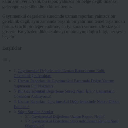
kararlarını verir. Yani, bu rapor, yalnızca bir belge değil; finansal
geleceğinizi şekillendiren bir rehberdir.
Gayrimenkul değerleme sürecinde uzman raporları yalnızca bir
gereklilik değil, aynı zamanda başarılı bir yatırımın temel taşlarından
biridir. Güçlü bir değerlendirme, en iyi kararı vermenizde size yol
gösterir. Bu yüzden dikkate almayı unutmayın; doğru bilgi, her şeyin
başıdır!
Başlıklar
Gayrimenkul Değerlemede Uzman Raporlarının Rolü:
Güvenilirliğin Anahtarı
Uzman Raporları ile Gayrimenkul Pazarında Doğru Yatırım
Yapmanın Püf Noktaları
Bir Gayrimenkul Değerleme Süreci Nasıl İşler? Uzmanların
Gözünden Anlatıyoruz!
Uzman Raporları: Gayrimenkul Değerlemesinde Nelere Dikkat
Edilmeli?
Sıkça Sorulan Sorular
Gayrimenkul Değerleme Uzman Raporu Nedir?
Gayrimenkul Değerleme Sürecinde Uzman Raporu Nasıl
Oluşturulur?