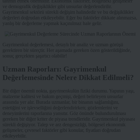
tahmin etmek önemlidir. Ekonomik faktörler, bölgedeki gelişmeler
ve demografik değişiklikler gibi unsurlar değerlendirilir.
Gayrimenkul sektörü sürekli değişim halindedir ve bu değişiklikler
değerleri doğrudan etkileyebilir. Eğer bu faktörler dikkate alınmazsa,
yanlış bir değerleme yapmak kaçınılmaz hale gelir.
Gayrimenkul değerlemesi, detaylı bir analiz ve uzman görüşü
gerektiren bir süreçtir. Her aşamada gereken özen gösterildiğinde,
sonuç gerçekten şaşırtıcı olabilir!
Uzman Raporları: Gayrimenkul
Değerlemesinde Nelere Dikkat Edilmeli?
Bir diğer önemli nokta, gayrimenkulün fiziki durumu. Yapının yaşı,
malzeme kalitesi ve bakım geçmişi, değeri belirleyen unsurlar
arasında yer alır. Burada uzmanlar, bir binanın sağlamlığını,
estetiğini ve işlevselliğini değerlendirirken; gözlemlerini ve
deneyimlerini raporlarına yansıtır. Göz önünde bulundurulması
gereken bir diğer kriter de piyasa trendleridir. Gayrimenkul piyasası
sürekli değişiyor. Talep ve arz dengesizliği, bölgesel ekonomik
gelişmeler, çevresel faktörler gibi konular, fiyatları doğrudan
etkileyebilir.