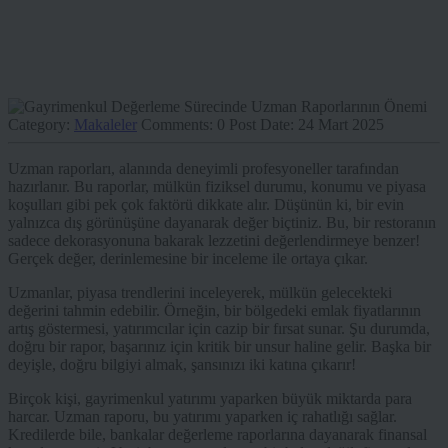
Category:
Makaleler
Comments:
0
Post Date:
24 Mart 2025
Uzman raporları, alanında deneyimli profesyoneller tarafından
hazırlanır. Bu raporlar, mülkün fiziksel durumu, konumu ve piyasa
koşulları gibi pek çok faktörü dikkate alır. Düşünün ki, bir evin
yalnızca dış görünüşüne dayanarak değer biçtiniz. Bu, bir restoranın
sadece dekorasyonuna bakarak lezzetini değerlendirmeye benzer!
Gerçek değer, derinlemesine bir inceleme ile ortaya çıkar.
Uzmanlar, piyasa trendlerini inceleyerek, mülkün gelecekteki
değerini tahmin edebilir. Örneğin, bir bölgedeki emlak fiyatlarının
artış göstermesi, yatırımcılar için cazip bir fırsat sunar. Şu durumda,
doğru bir rapor, başarınız için kritik bir unsur haline gelir. Başka bir
deyişle, doğru bilgiyi almak, şansınızı iki katına çıkarır!
Birçok kişi, gayrimenkul yatırımı yaparken büyük miktarda para
harcar. Uzman raporu, bu yatırımı yaparken iç rahatlığı sağlar.
Kredilerde bile, bankalar değerleme raporlarına dayanarak finansal