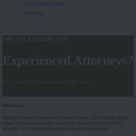
Gayrimenkul Hukuku
Makaleler
ARE YOU LOOKING FOR
Experienced Attorneys?
Get a free initial consultation right now
REQUEST CONSULTATION
Hakkımızda
Hukuk büromun kurucusu ve başkanı olarak, uzun yıllardır çeşitli
hukuk dallarında edindiğim deneyimle müvekkillerime kaliteli,
güvenilir ve çözüm odaklı hukuki hizmetler sunuyorum.