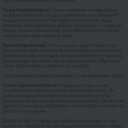
meyve salatası oluşturmak için önemlidir.
Piyasa Analizini Anlayın:
Uzman raporlarının sunduğu piyasa
analizlerine dikkat edin. Hangi bölgelerde fiyat artışı bekleniyor?
Hangi projeler ön planda? Bu bilgileri değerlendirerek, hangi
yatırımların kârlı olabileceğini anlamak oldukça kolay. Unutmayın,
değişen piyasa koşullarında bilgi güncelliği kaybetmeden,size her
zaman bir adım önde olma fırsatı sunar.
Riskleri Değerlendirin:
Uzman raporları, sadece fırsatlar değil,
aynı zamanda riskler hakkında da önemli bilgiler sunar. Potansiyel
tehlikeleri (örneğin, bir bölgede meydana gelebilecek bir ekonomik
durgunluk) göz ardı etmek, sizi zor duruma sokabilir. Bilgi sahibi
olmak, doğru adımları atabilmeniz için gereklidir.
Uzman Görüşlerini Dinleyin:
Raporlarda yer alan uzman
yorumları, bazen yalnızca istatistikler kadar önemli olabilir. Bir
uzman, piyasadaki dinamikleri daha iyi anlayabilir ve bu da
yatırımlarınızda size farklı bir bakış açısı kazandırabilir. Bu nedenle,
raporu bir bütün olarak değerlendirin; verilerle birlikte yorumları da
göz önünde bulundurun.
Artık deneyimli bir yatırımcı gibi düşünmeye hazırsınız! Uzman
raporlarının sunduğu bu ipuçları ile gayrimenkul pazarında sağlam