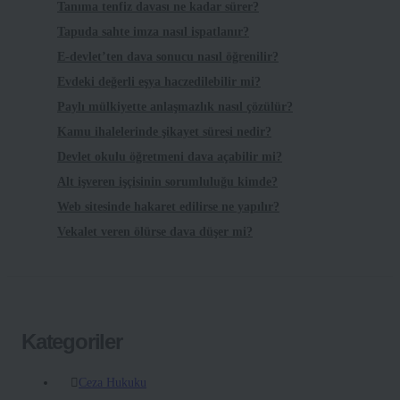
Tanıma tenfiz davası ne kadar sürer?
Tapuda sahte imza nasıl ispatlanır?
E-devlet’ten dava sonucu nasıl öğrenilir?
Evdeki değerli eşya haczedilebilir mi?
Paylı mülkiyette anlaşmazlık nasıl çözülür?
Kamu ihalelerinde şikayet süresi nedir?
Devlet okulu öğretmeni dava açabilir mi?
Alt işveren işçisinin sorumluluğu kimde?
Web sitesinde hakaret edilirse ne yapılır?
Vekalet veren ölürse dava düşer mi?
Kategoriler
Ceza Hukuku