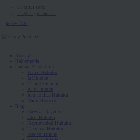
0 543 301 88 81
info@koraypekdemir.av.tr
Randevu ALIN
Anasayfa
Hakkımızda
Faaliyet Alanlarımız
Kamu Hukuku
İş Hukuku
Ticaret Hukuku
Aile Hukuku
İcra ve İflas Hukuku
Miras Hukuku
Blog
Bireysel Başvuru
Ceza Hukuku
Gayrimenkul Hukuku
Tazminat Hukuku
Medeni Hukuk
Borçlar Hukuku