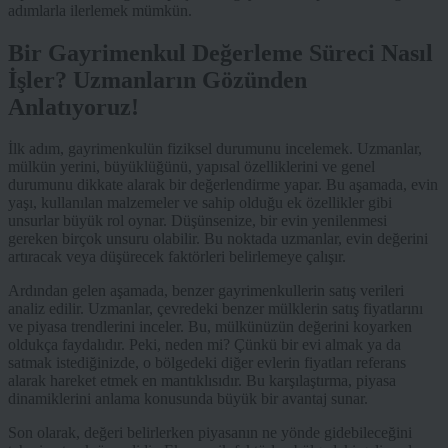
adımlarla ilerlemek mümkün.
Bir Gayrimenkul Değerleme Süreci Nasıl
İşler? Uzmanların Gözünden
Anlatıyoruz!
İlk adım, gayrimenkulün fiziksel durumunu incelemek. Uzmanlar,
mülkün yerini, büyüklüğünü, yapısal özelliklerini ve genel
durumunu dikkate alarak bir değerlendirme yapar. Bu aşamada, evin
yaşı, kullanılan malzemeler ve sahip olduğu ek özellikler gibi
unsurlar büyük rol oynar. Düşünsenize, bir evin yenilenmesi
gereken birçok unsuru olabilir. Bu noktada uzmanlar, evin değerini
artıracak veya düşürecek faktörleri belirlemeye çalışır.
Ardından gelen aşamada, benzer gayrimenkullerin satış verileri
analiz edilir. Uzmanlar, çevredeki benzer mülklerin satış fiyatlarını
ve piyasa trendlerini inceler. Bu, mülkünüzün değerini koyarken
oldukça faydalıdır. Peki, neden mi? Çünkü bir evi almak ya da
satmak istediğinizde, o bölgedeki diğer evlerin fiyatları referans
alarak hareket etmek en mantıklısıdır. Bu karşılaştırma, piyasa
dinamiklerini anlama konusunda büyük bir avantaj sunar.
Son olarak, değeri belirlerken piyasanın ne yönde gidebileceğini