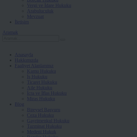
Vergi ve İdare Hukuku
Arabuluculuk
Mevzuat
İletişim
Aramak
Anasayfa
Hakkımızda
Faaliyet Alanlarımız
Kamu Hukuku
İş Hukuku
Ticaret Hukuku
Aile Hukuku
İcra ve İflas Hukuku
Miras Hukuku
Blog
Bireysel Başvuru
Ceza Hukuku
Gayrimenkul Hukuku
Tazminat Hukuku
Medeni Hukuk