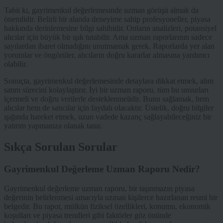
Tabii ki, gayrimenkul değerlemesinde uzman görüşü almak da
önemlidir. Belirli bir alanda deneyime sahip profesyoneller, piyasa
hakkında derinlemesine bilgi sahibidir. Onların analizleri, potansiyel
alıcılar için büyük bir ışık tutabilir. Ama uzman raporlarının sadece
sayılardan ibaret olmadığını unutmamak gerek. Raporlarda yer alan
yorumlar ve öngörüler, alıcıların doğru kararlar almasına yardımcı
olabilir.
Sonuçta, gayrimenkul değerlemesinde detaylara dikkat etmek, alım
satım sürecini kolaylaştırır. İyi bir uzman raporu, tüm bu unsurları
içermeli ve doğru verilerle desteklenmelidir. Bunu sağlamak, hem
alıcılar hem de satıcılar için faydalı olacaktır. Üstelik, doğru bilgiler
ışığında hareket etmek, uzun vadede kazanç sağlayabileceğiniz bir
yatırım yapmanıza olanak tanır.
Sıkça Sorulan Sorular
Gayrimenkul Değerleme Uzman Raporu Nedir?
Gayrimenkul değerleme uzman raporu, bir taşınmazın piyasa
değerinin belirlenmesi amacıyla uzman kişilerce hazırlanan resmi bir
belgedir. Bu rapor, mülkün fiziksel özellikleri, konumu, ekonomik
koşulları ve piyasa trendleri gibi faktörler göz önünde