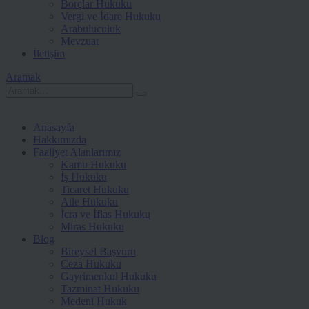
Borçlar Hukuku
Vergi ve İdare Hukuku
Arabuluculuk
Mevzuat
İletişim
Aramak
Anasayfa
Hakkımızda
Faaliyet Alanlarımız
Kamu Hukuku
İş Hukuku
Ticaret Hukuku
Aile Hukuku
İcra ve İflas Hukuku
Miras Hukuku
Blog
Bireysel Başvuru
Ceza Hukuku
Gayrimenkul Hukuku
Tazminat Hukuku
Medeni Hukuk