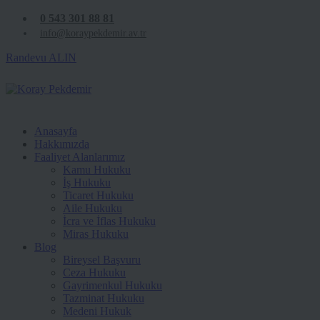
0 543 301 88 81
info@koraypekdemir.av.tr
Randevu ALIN
Anasayfa
Hakkımızda
Faaliyet Alanlarımız
Kamu Hukuku
İş Hukuku
Ticaret Hukuku
Aile Hukuku
İcra ve İflas Hukuku
Miras Hukuku
Blog
Bireysel Başvuru
Ceza Hukuku
Gayrimenkul Hukuku
Tazminat Hukuku
Medeni Hukuk