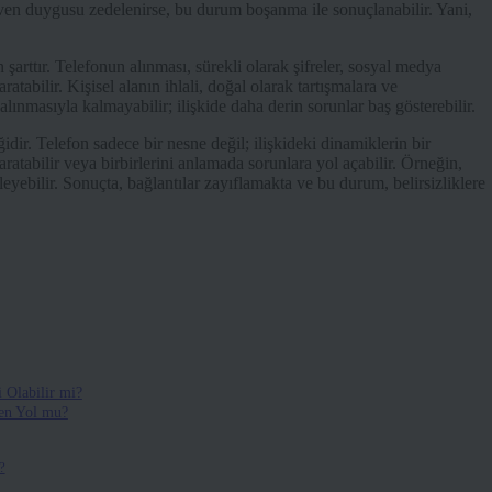
ven duygusu zedelenirse, bu durum boşanma ile sonuçlanabilir. Yani,
in şarttır. Telefonun alınması, sürekli olarak şifreler, sosyal medya
atabilir. Kişisel alanın ihlali, doğal olarak tartışmalara ve
ınmasıyla kalmayabilir; ilişkide daha derin sorunlar baş gösterebilir.
iğidir. Telefon sadece bir nesne değil; ilişkideki dinamiklerin bir
yaratabilir veya birbirlerini anlamada sorunlara yol açabilir. Örneğin,
eyebilir. Sonuçta, bağlantılar zayıflamakta ve bu durum, belirsizliklere
 Olabilir mi?
den Yol mu?
?