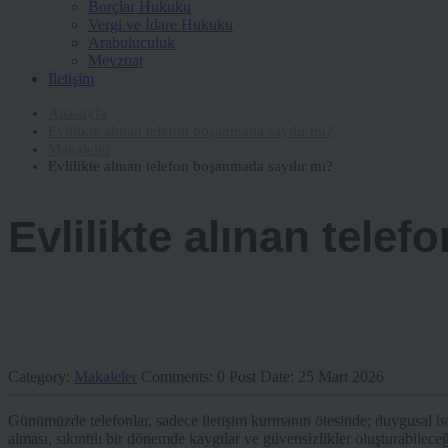
Borçlar Hukuku
Vergi ve İdare Hukuku
Arabuluculuk
Mevzuat
İletişim
Anasayfa
Evlilikte alınan telefon boşanmada sayılır mı?
Makaleler
Evlilikte alınan telefon boşanmada sayılır mı?
Evlilikte alınan tele
Category:
Makaleler
Comments:
0
Post Date:
25 Mart 2026
Günümüzde telefonlar, sadece iletişim kurmanın ötesinde; duygusal bağ
alması, sıkıntılı bir dönemde kaygılar ve güvensizlikler oluşturabilece