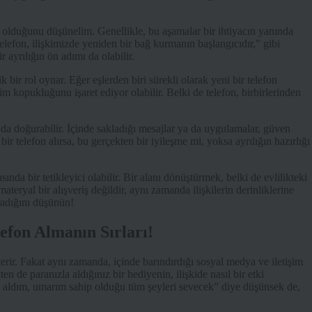
r olduğunu düşünelim. Genellikle, bu aşamalar bir ihtiyacın yanında
elefon, ilişkimizde yeniden bir bağ kurmanın başlangıcıdır," gibi
 ayrılığın ön adımı da olabilir.
ik bir rol oynar. Eğer eşlerden biri sürekli olarak yeni bir telefon
im kopukluğunu işaret ediyor olabilir. Belki de telefon, birbirlerinden
 da doğurabilir. İçinde sakladığı mesajlar ya da uygulamalar, güven
bir telefon alırsa, bu gerçekten bir iyileşme mi, yoksa ayrılığın hazırlığı
sında bir tetikleyici olabilir. Bir alanı dönüştürmek, belki de evlilikteki
teryal bir alışveriş değildir, aynı zamanda ilişkilerin derinliklerine
sıdığını düşünün!
lefon Almanın Sırları!
sterir. Fakat aynı zamanda, içinde barındırdığı sosyal medya ve iletişim
n de paranızla aldığınız bir hediyenin, ilişkide nasıl bir etki
aldım, umarım sahip olduğu tüm şeyleri sevecek” diye düşünsek de,