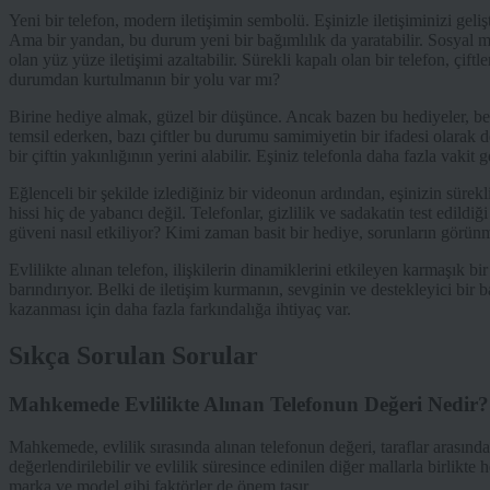
Yeni bir telefon, modern iletişimin sembolü. Eşinizle iletişiminizi gelişt
Ama bir yandan, bu durum yeni bir bağımlılık da yaratabilir. Sosyal m
olan yüz yüze iletişimi azaltabilir. Sürekli kapalı olan bir telefon, çift
durumdan kurtulmanın bir yolu var mı?
Birine hediye almak, güzel bir düşünce. Ancak bazen bu hediyeler, bek
temsil ederken, bazı çiftler bu durumu samimiyetin bir ifadesi olarak de
bir çiftin yakınlığının yerini alabilir. Eşiniz telefonla daha fazla vakit
Eğlenceli bir şekilde izlediğiniz bir videonun ardından, eşinizin süre
hissi hiç de yabancı değil. Telefonlar, gizlilik ve sadakatin test edildiği
güveni nasıl etkiliyor? Kimi zaman basit bir hediye, sorunların görünm
Evlilikte alınan telefon, ilişkilerin dinamiklerini etkileyen karmaşık b
barındırıyor. Belki de iletişim kurmanın, sevginin ve destekleyici bir
kazanması için daha fazla farkındalığa ihtiyaç var.
Sıkça Sorulan Sorular
Mahkemede Evlilikte Alınan Telefonun Değeri Nedir?
Mahkemede, evlilik sırasında alınan telefonun değeri, taraflar arasında
değerlendirilebilir ve evlilik süresince edinilen diğer mallarla birlikte 
marka ve model gibi faktörler de önem taşır.