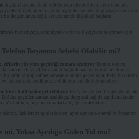
ki kişinin hayatına dahil olduğunuzu hissettirirken, aynı zamanda
yi yönlendirmek önemli. Çünkü eğer iletişim eksikliği yaşıyorsanız, bu
e bir iletişim aracı değil, aynı zamanda ilişkideki bağların
direcek bu hediyeyi, samimiyetle verin ve ilişkiyi derinleştirmek için
ir Telefon Boşanma Sebebi Olabilir mi?
çiftlerin yüz yüze geçirdiği zamanı azaltıyor.
Bunun sonucu
ında, zamanla bazı çiftler o kadar bağımlı hale geliyor ki, telefonları
r, bir çiftin oturup sohbet etmesinin önüne geçebiliyor. Peki, bu durum
e anlayış zedelendiğinde, evliliklerin temelleri de sarsılıyor.
 birer katil haline getirebiliyor.
Evet, bu çok sert bir gerçek, ancak
r. Birlikte geçirilen zaman azaldıkça, duygusal bağ da zayıflamaktadır.
 zaman' azalırken, boşanma oranları artış göstermektedir.
r telefon, ilişkileri zenginleştirirken, aynı zamanda önemli bir boşanma
ye mi, Yoksa Ayrılığa Giden Yol mu?