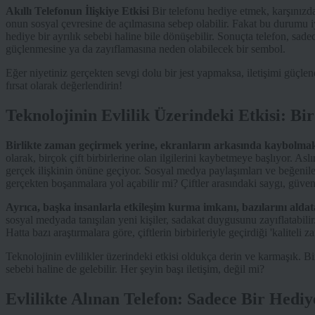
Akıllı Telefonun İlişkiye Etkisi
Bir telefonu hediye etmek, karşınızda
onun sosyal çevresine de açılmasına sebep olabilir. Fakat bu durumu i
hediye bir ayrılık sebebi haline bile dönüşebilir. Sonuçta telefon, sadec
güçlenmesine ya da zayıflamasına neden olabilecek bir sembol.
Eğer niyetiniz gerçekten sevgi dolu bir jest yapmaksa, iletişimi güçlen
fırsat olarak değerlendirin!
Teknolojinin Evlilik Üzerindeki Etkisi: B
Birlikte zaman geçirmek yerine, ekranların arkasında kaybolmak, 
olarak, birçok çift birbirlerine olan ilgilerini kaybetmeye başlıyor. Asl
gerçek ilişkinin önüne geçiyor. Sosyal medya paylaşımları ve beğenile
gerçekten boşanmalara yol açabilir mi? Çiftler arasındaki saygı, güven v
Ayrıca, başka insanlarla etkileşim kurma imkanı, bazılarını aldatan
sosyal medyada tanışılan yeni kişiler, sadakat duygusunu zayıflatabili
Hatta bazı araştırmalara göre, çiftlerin birbirleriyle geçirdiği 'kaliteli
Teknolojinin evlilikler üzerindeki etkisi oldukça derin ve karmaşık. Bi
sebebi haline de gelebilir. Her şeyin başı iletişim, değil mi?
Evlilikte Alınan Telefon: Sadece Bir Hedi