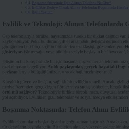
Boşanma Sürecinde Eşin Alınan Telefonu Ne Olur?
Evlilikte Hediye Olarak Alınan Telefonlar Boşanmada Hesaba 
İlgili Yazılar:
Evlilik ve Teknoloji: Alınan Telefonlarda G
Cep telefonlarıyla birlikte, hayatımızda sürekli bir dikkat dağıtıcı va
kaybolabiliyor. Peki, bu durum çiftler arasındaki iletişimi derinden et
girdiğinden beri birçok çiftin birbirinden uzaklaştığı gözlemleniyor.
He
gösteriyor.
Bir mesajın veya bildirim sesiyle başlayan bir ’heyecan’, b
Düşünün bir kere; birlikte bir işin başındasınız ve her an telefonunuz 
özel olmasını engelliyor.
Anlık paylaşımlar, gerçek hayattaki bağı n
paylaşımlarıyla bölüştüğünüzde, o sıcak bağ incelmiyor mu?
Karşılıklı güven ve iletişim, sağlıklı bir evliliğin temeli. Ancak, gizli
medya üzerinden gerçekleşen flörtler veya sırdaş sohbetler, birçok ilişk
örtü mü sağlıyor?
Teknolojiyle birlikte birçok insan, duygusal açıdan 
yol açabiliyor. Evlilikler, gizli telefonlar ve sosyal medya etkileşimler
Boşanma Noktasında: Telefon Alımı Evlili
Evlilikte sorunların başladığı anları çoğu zaman kaçırırız. Ama bazen, u
tür detayların başında gelir. Bir telefon almak, yüzeyde sadece bir alış