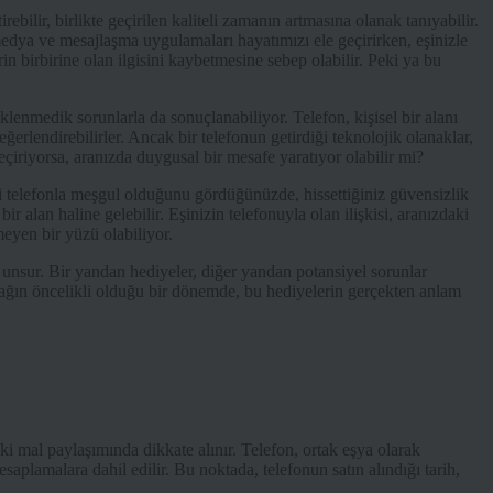
irebilir, birlikte geçirilen kaliteli zamanın artmasına olanak tanıyabilir.
edya ve mesajlaşma uygulamaları hayatımızı ele geçirirken, eşinizle
lerin birbirine olan ilgisini kaybetmesine sebep olabilir. Peki ya bu
lenmedik sorunlarla da sonuçlanabiliyor. Telefon, kişisel bir alanı
ğerlendirebilirler. Ancak bir telefonun getirdiği teknolojik olanaklar,
 geçiriyorsa, aranızda duygusal bir mesafe yaratıyor olabilir mi?
kli telefonla meşgul olduğunu gördüğünüzde, hissettiğiniz güvensizlik
 bir alan haline gelebilir. Eşinizin telefonuyla olan ilişkisi, aranızdaki
eyen bir yüzü olabiliyor.
ir unsur. Bir yandan hediyeler, diğer yandan potansiyel sorunlar
 bağın öncelikli olduğu bir dönemde, bu hediyelerin gerçekten anlam
ki mal paylaşımında dikkate alınır. Telefon, ortak eşya olarak
hesaplamalara dahil edilir. Bu noktada, telefonun satın alındığı tarih,