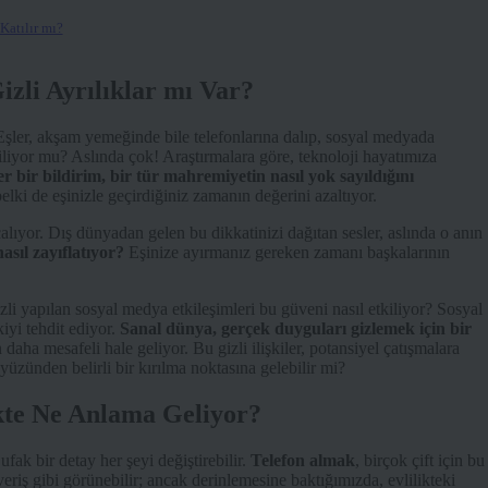
Katılır mı?
izli Ayrılıklar mı Var?
r. Eşler, akşam yemeğinde bile telefonlarına dalıp, sosyal medyada
kiliyor mu? Aslında çok! Araştırmalara göre, teknoloji hayatımıza
r bir bildirim, bir tür mahremiyetin nasıl yok sayıldığını
elki de eşinizle geçirdiğiniz zamanın değerini azaltıyor.
çalıyor. Dış dünyadan gelen bu dikkatinizi dağıtan sesler, aslında o anın
asıl zayıflatıyor?
Eşinize ayırmanız gereken zamanı başkalarının
 gizli yapılan sosyal medya etkileşimleri bu güveni nasıl etkiliyor? Sosyal
iyi tehdit ediyor.
Sanal dünya, gerçek duyguları gizlemek için bir
daha mesafeli hale geliyor. Bu gizli ilişkiler, potansiyel çatışmalara
i yüzünden belirli bir kırılma noktasına gelebilir mi?
kte Ne Anlama Geliyor?
fak bir detay her şeyi değiştirebilir.
Telefon almak
, birçok çift için bu
veriş gibi görünebilir; ancak derinlemesine baktığımızda, evlilikteki