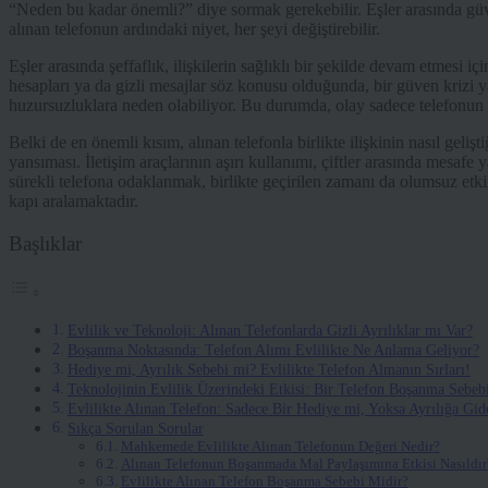
“Neden bu kadar önemli?” diye sormak gerekebilir. Eşler arasında gü
alınan telefonun ardındaki niyet, her şeyi değiştirebilir.
Eşler arasında şeffaflık, ilişkilerin sağlıklı bir şekilde devam etmesi iç
hesapları ya da gizli mesajlar söz konusu olduğunda, bir güven krizi yar
huzursuzluklara neden olabiliyor. Bu durumda, olay sadece telefonun al
Belki de en önemli kısım, alınan telefonla birlikte ilişkinin nasıl gelişt
yansıması. İletişim araçlarının aşırı kullanımı, çiftler arasında mesafe 
sürekli telefona odaklanmak, birlikte geçirilen zamanı da olumsuz etkil
kapı aralamaktadır.
Başlıklar
Evlilik ve Teknoloji: Alınan Telefonlarda Gizli Ayrılıklar mı Var?
Boşanma Noktasında: Telefon Alımı Evlilikte Ne Anlama Geliyor?
Hediye mi, Ayrılık Sebebi mi? Evlilikte Telefon Almanın Sırları!
Teknolojinin Evlilik Üzerindeki Etkisi: Bir Telefon Boşanma Sebebi
Evlilikte Alınan Telefon: Sadece Bir Hediye mi, Yoksa Ayrılığa Gi
Sıkça Sorulan Sorular
Mahkemede Evlilikte Alınan Telefonun Değeri Nedir?
Alınan Telefonun Boşanmada Mal Paylaşımına Etkisi Nasıldır
Evlilikte Alınan Telefon Boşanma Sebebi Midir?