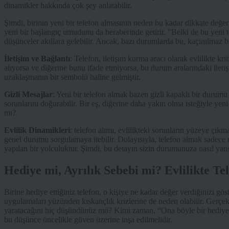
dinamikler hakkında çok şey anlatabilir.
Şimdi, birinin yeni bir telefon almasının neden bu kadar dikkate değe
yeni bir başlangıç umudunu da beraberinde getirir. "Belki de bu yeni t
düşünceler akıllara gelebilir. Ancak, bazı durumlarda bu, kaçınılmaz bir
İletişim ve Bağlantı
: Telefon, iletişim kurma aracı olarak evlilikte krit
alıyorsa ve diğerine bunu ifade etmiyorsa, bu durum aralarındaki iletiş
uzaklaşmanın bir sembolü haline gelmiştir.
Gizli Mesajlar
: Yeni bir telefon almak bazen gizli kapaklı bir durumu
sorunlarını doğurabilir. Bir eş, diğerine daha yakın olma isteğiyle yeni 
mı?
Evlilik Dinamikleri
: telefon alımı, evlilikteki sorunların yüzeye çıkma
genel durumu sorgulamaya itebilir. Dolayısıyla, telefon almak sadece ma
yapılan bir yolculuktur. Şimdi, bu detayın sizin durumunuza nasıl yan
Hediye mi, Ayrılık Sebebi mi? Evlilikte Te
Birine hediye ettiğiniz telefon, o kişiye ne kadar değer verdiğinizi gö
uygulamaları yüzünden kıskançlık krizlerine de neden olabilir. Gerçekte
yaratacağını hiç düşündünüz mü? Kimi zaman, “Ona böyle bir hediye 
bu düşünce öncelikle güven üzerine inşa edilmelidir.